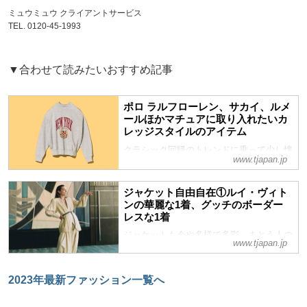
ミュウミュウ クライアントサービス
TEL. 0120-45-1993
▼合わせて読みたいおすすめ記事
ポロ ラルフローレン、サカイ、ルメ
ールほかマチュアに取り入れたいカ
レッジスタイルのアイテム
クラシック回帰のトレンドに乗って少し懐
www.tjapan.jp
かしいカレッジアイテムも再燃の兆し。素
材の良さやツイストを効かせたデザインが
狙い目。
ジャケット自由自在①ルイ・ヴィト
ンの華麗な1着、グッチのボーダー
レスな1着
ジャケットも今や多様で多彩、まとう人の
www.tjapan.jp
内面を引き立て、人生のさまざまな場面に
寄り添い背中を押してくれる―そんな一着
に今季はきっと出合える。
2023年最新ファッション一覧へ