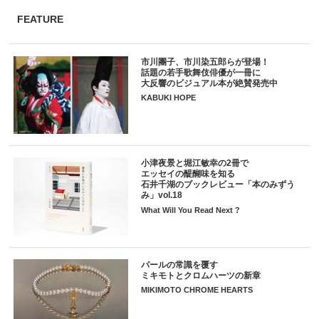
FEATURE
市川團子、市川染五郎らが登場！
話題の若手歌舞伎俳優が一冊に
大反響のビジュアル本が絶賛発売中
KABUKI HOPE
小津夜景と堀江敏幸の2冊で
エッセイの醍醐味を知る
石井千湖のブックレビュー「本のみずう
み」vol.18
What Will You Read Next ?
パールの常識を覆す
ミキモトとクロムハーツの新章
MIKIMOTO CHROME HEARTS