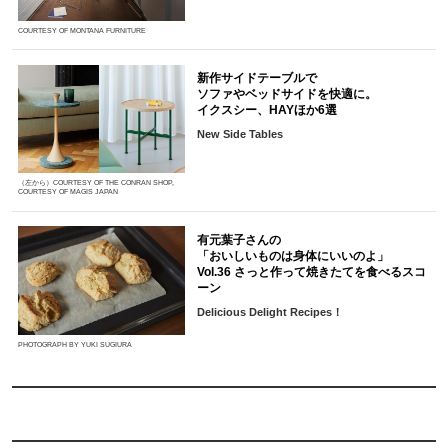
COURTESY OF MONTANA FURNITURE
新作サイドテーブルで
ソファやベッドサイドを快適に。
イクスシー、HAYほか6選
New Side Tables
（左から）COURTESY OF THE CONRAN SHOP,
COURTESY OF MAGIS JAPAN
有元葉子さんの
「おいしいものは身体にいいのよ」
Vol.36 さっと作って焼きたてを食べるスコ
ーン
Delicious Delight Recipes！
PHOTOGRAPH BY YUKI SUGIURA