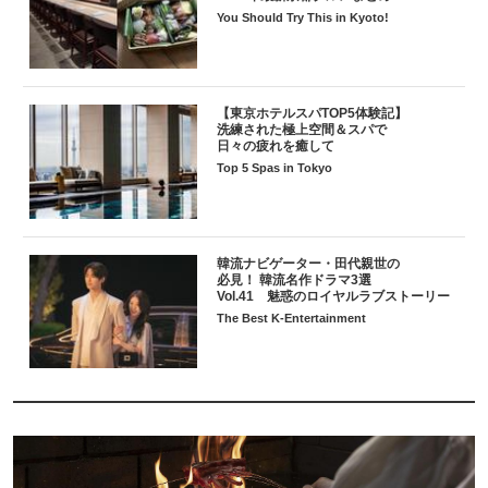
You Should Try This in Kyoto!
【東京ホテルスパTOP5体験記】
洗練された極上空間＆スパで
日々の疲れを癒して
Top 5 Spas in Tokyo
韓流ナビゲーター・田代親世の
必見！ 韓流名作ドラマ3選
Vol.41 魅惑のロイヤルラブストーリー
The Best K-Entertainment