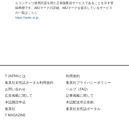
らコンテンツ使用許諾を得た正規版配信サービスであることを示す登
録商標です。ABJマークの詳細、ABJマークを提示しているサービス
の一覧は
こちら
https://aebs.or.jp
T JAPANとは
利用規約
集英社女性誌ポータル利用規約
集英社プライバシーポリシー
お問い合わせ
ヘルプ（FAQ）
広告掲載に関して
記事掲載に関して
本誌購読申込
本誌配送停止依頼
集英社
集英社女性誌ポータル
T MAGAZINE