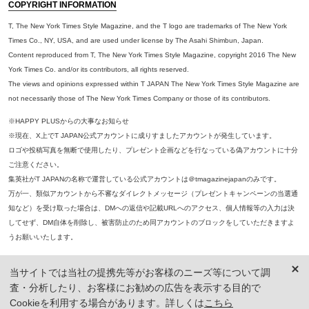
COPYRIGHT INFORMATION
T, The New York Times Style Magazine, and the T logo are trademarks of The New York
Times Co., NY, USA, and are used under license by The Asahi Shimbun, Japan.
Content reproduced from T, The New York Times Style Magazine, copyright 2016 The New
York Times Co. and/or its contributors, all rights reserved.
The views and opinions expressed within T JAPAN The New York Times Style Magazine are
not necessarily those of The New York Times Company or those of its contributors.
※HAPPY PLUSからの大事なお知らせ
※現在、X上でT JAPAN公式アカウントに成りすましたアカウントが発生しています。
ロゴや投稿写真を無断で使用したり、プレゼント企画などを行なっている偽アカウントに十分
ご注意ください。
集英社がT JAPANの名称で運営している公式アカウントは＠tmagazinejapanのみです。
万が一、類似アカウントから不審なダイレクトメッセージ（プレゼントキャンペーンの当選通
知など）を受け取った場合は、DMへの返信や記載URLへのアクセス、個人情報等の入力は決
してせず、DM自体を削除し、被害防止のため同アカウントのブロックをしていただきますよ
うお願いいたします。
※本誌掲載の記事、写真等の無断複写、複製、転載を禁じます。
当サイトでは当社の提携先等がお客様のニーズ等について調
※ 掲載商品の価格は、特に記載がないかぎり、「税込価格」で表示しています。ただし、2021年3月18日以前に公開し
査・分析したり、お客様にお勧めの広告を表示する目的で
た記事については「本体価格（税抜）」での表示となり、 掲載価格には消費税が含まれておりませんのでご注意くだ
さい。
Cookieを利用する場合があります。詳しくは
こちら