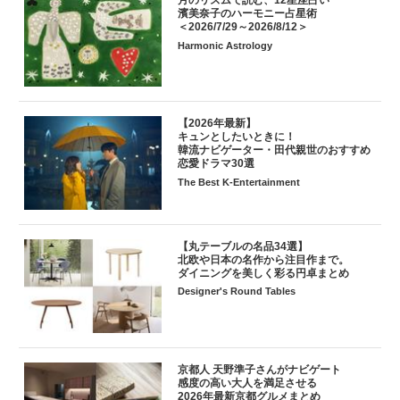
濱美奈子のハーモニー占星術
＜2026/7/29～2026/8/12＞
Harmonic Astrology
【2026年最新】
キュンとしたいときに！
韓流ナビゲーター・田代親世のおすすめ
恋愛ドラマ30選
The Best K-Entertainment
【丸テーブルの名品34選】
北欧や日本の名作から注目作まで。
ダイニングを美しく彩る円卓まとめ
Designer's Round Tables
京都人 天野準子さんがナビゲート
感度の高い大人を満足させる
2026年最新京都グルメまとめ