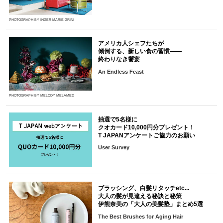
PHOTOGRAPH BY INGER MARIE GRINI
アメリカ人シェフたちが
傾倒する、新しい食の習慣――
終わりなき饗宴
An Endless Feast
PHOTOGRAPH BY MELODY MELAMED
抽選で5名様に
クオカード10,000円分プレゼント！
T JAPANアンケートご協力のお願い
User Survey
ブラッシング、白髪リタッチetc...
大人の髪が見違える秘訣と秘策
伊熊奈美の「大人の美髪塾」まとめ5選
The Best Brushes for Aging Hair