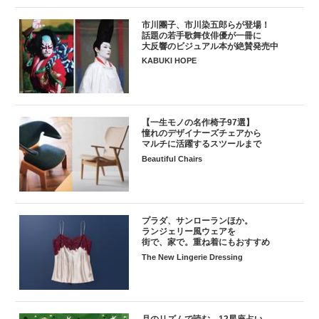
市川團子、市川染五郎らが登場！
話題の若手歌舞伎俳優が一冊に
大反響のビジュアル本が絶賛発売中
KABUKI HOPE
【一生モノの名作椅子97選】
憧れのデザイナーズチェアから
マルチに活躍するスツールまで
Beautiful Chairs
プラダ、サンローランほか。
ランジェリー風ウェアを
街で、家で。重ね着にもおすすめ
The New Lingerie Dressing
月のリズムで読む、12星座占い