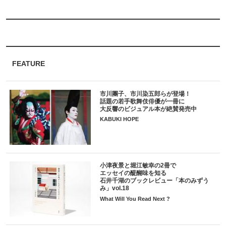
FEATURE
市川團子、市川染五郎らが登場！
話題の若手歌舞伎俳優が一冊に
大反響のビジュアル本が絶賛発売中
KABUKI HOPE
小津夜景と堀江敏幸の2冊で
エッセイの醍醐味を知る
石井千湖のブックレビュー「本のみずう
み」vol.18
What Will You Read Next ?