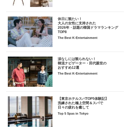
休日に観たい！
大人の女性に支持された
2026年・話題の韓国ドラマランキング
TOP8
The Best K-Entertainment
涙なしには観られない！
韓流ナビゲーター・田代親世の
おすすめ12選
The Best K-Entertainment
【東京ホテルスパTOP5体験記】
洗練された極上空間＆スパで
日々の疲れを癒して
Top 5 Spas in Tokyo