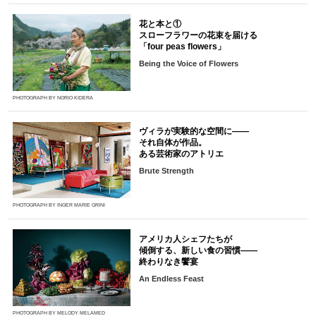
花と本と①
スローフラワーの花束を届ける
「four peas flowers」
Being the Voice of Flowers
PHOTOGRAPH BY NORIO KIDERA
ヴィラが実験的な空間に――
それ自体が作品。
ある芸術家のアトリエ
Brute Strength
PHOTOGRAPH BY INGER MARIE GRINI
アメリカ人シェフたちが
傾倒する、新しい食の習慣――
終わりなき饗宴
An Endless Feast
PHOTOGRAPH BY MELODY MELAMED