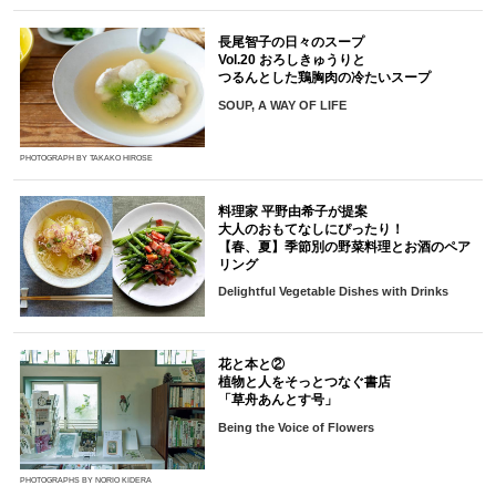
長尾智子の日々のスープ
Vol.20 おろしきゅうりと
つるんとした鶏胸肉の冷たいスープ
SOUP, A WAY OF LIFE
PHOTOGRAPH BY TAKAKO HIROSE
料理家 平野由希子が提案
大人のおもてなしにぴったり！
【春、夏】季節別の野菜料理とお酒のペア
リング
Delightful Vegetable Dishes with Drinks
花と本と②
植物と人をそっとつなぐ書店
「草舟あんとす号」
Being the Voice of Flowers
PHOTOGRAPHS BY NORIO KIDERA