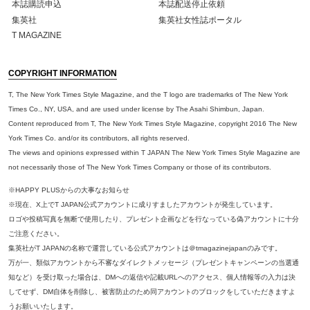
本誌購読申込
本誌配送停止依頼
集英社
集英社女性誌ポータル
T MAGAZINE
COPYRIGHT INFORMATION
T, The New York Times Style Magazine, and the T logo are trademarks of The New York
Times Co., NY, USA, and are used under license by The Asahi Shimbun, Japan.
Content reproduced from T, The New York Times Style Magazine, copyright 2016 The New
York Times Co. and/or its contributors, all rights reserved.
The views and opinions expressed within T JAPAN The New York Times Style Magazine are
not necessarily those of The New York Times Company or those of its contributors.
※HAPPY PLUSからの大事なお知らせ
※現在、X上でT JAPAN公式アカウントに成りすましたアカウントが発生しています。
ロゴや投稿写真を無断で使用したり、プレゼント企画などを行なっている偽アカウントに十分
ご注意ください。
集英社がT JAPANの名称で運営している公式アカウントは＠tmagazinejapanのみです。
万が一、類似アカウントから不審なダイレクトメッセージ（プレゼントキャンペーンの当選通
知など）を受け取った場合は、DMへの返信や記載URLへのアクセス、個人情報等の入力は決
してせず、DM自体を削除し、被害防止のため同アカウントのブロックをしていただきますよ
うお願いいたします。