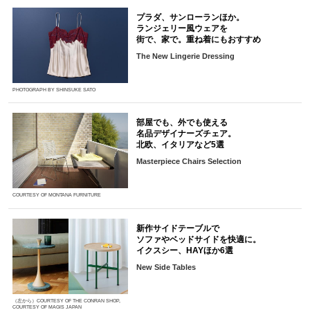
プラダ、サンローランほか。
ランジェリー風ウェアを
街で、家で。重ね着にもおすすめ
The New Lingerie Dressing
PHOTOGRAPH BY SHINSUKE SATO
部屋でも、外でも使える
名品デザイナーズチェア。
北欧、イタリアなど5選
Masterpiece Chairs Selection
COURTESY OF MONTANA FURNITURE
新作サイドテーブルで
ソファやベッドサイドを快適に。
イクスシー、HAYほか6選
New Side Tables
（左から）COURTESY OF THE CONRAN SHOP,
COURTESY OF MAGIS JAPAN