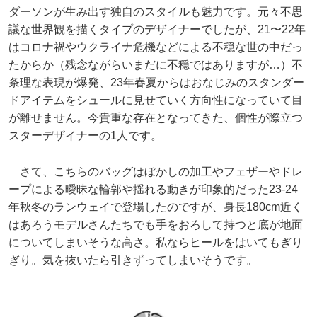
ダーソンが生み出す独自のスタイルも魅力です。元々不思
議な世界観を描くタイプのデザイナーでしたが、21〜22年
はコロナ禍やウクライナ危機などによる不穏な世の中だっ
たからか（残念ながらいまだに不穏ではありますが…）不
条理な表現が爆発、23年春夏からはおなじみのスタンダー
ドアイテムをシュールに見せていく方向性になっていて目
が離せません。今貴重な存在となってきた、個性が際立つ
スターデザイナーの1人です。
さて、こちらのバッグはぼかしの加工やフェザーやドレ
ープによる曖昧な輪郭や揺れる動きが印象的だった23-24
年秋冬のランウェイで登場したのですが、身長180cm近く
はあろうモデルさんたちでも手をおろして持つと底が地面
についてしまいそうな高さ。私ならヒールをはいてもぎり
ぎり。気を抜いたら引きずってしまいそうです。