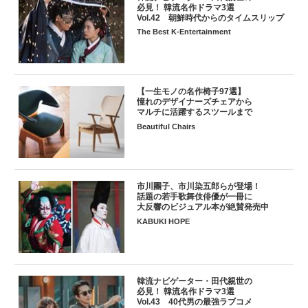
必見！ 韓流名作ドラマ3選
Vol.42 朝鮮時代からのタイムスリップ
The Best K-Entertainment
【一生モノの名作椅子97選】
憧れのデザイナーズチェアから
マルチに活躍するスツールまで
Beautiful Chairs
市川團子、市川染五郎らが登場！
話題の若手歌舞伎俳優が一冊に
大反響のビジュアル本が絶賛発売中
KABUKI HOPE
韓流ナビゲーター・田代親世の
必見！ 韓流名作ドラマ3選
Vol.43 40代男の最強ラブコメ