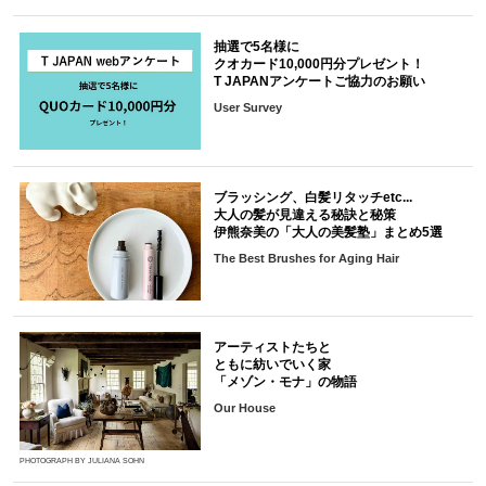
抽選で5名様に
クオカード10,000円分プレゼント！
T JAPANアンケートご協力のお願い
User Survey
ブラッシング、白髪リタッチetc...
大人の髪が見違える秘訣と秘策
伊熊奈美の「大人の美髪塾」まとめ5選
The Best Brushes for Aging Hair
アーティストたちと
ともに紡いでいく家
「メゾン・モナ」の物語
Our House
PHOTOGRAPH BY JULIANA SOHN