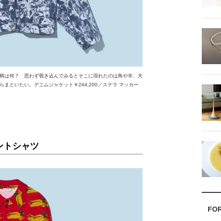
柄は何？ 思わず覗き込んでみるとそこに現れたのは鳥や羊、犬
まといたい。デニムジャケット￥244,200／ステラ マッカー
ントシャツ
FO