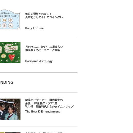
毎日の運勢がわかる！
月のリズムで読む、12星座占い
ENDING
韓流ナビゲーター・田代親世の
必見！ 韓流名作ドラマ3選
Vol.42 朝鮮時代からのタイムスリップ
The Best K-Entertainment