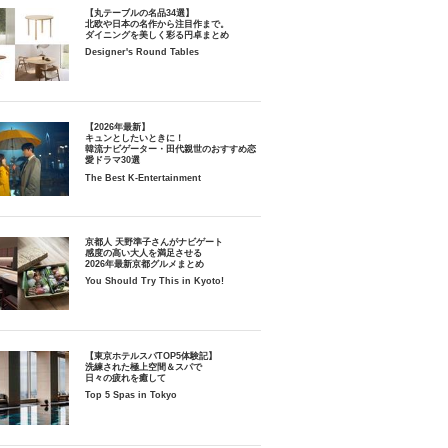
【丸テーブルの名品34選】
北欧や日本の名作から注目作まで。
ダイニングを美しく彩る円卓まとめ
Designer's Round Tables
【2026年最新】
キュンとしたいときに！
韓流ナビゲーター・田代親世のおすすめ恋
愛ドラマ30選
The Best K-Entertainment
京都人 天野準子さんがナビゲート
感度の高い大人を満足させる
2026年最新京都グルメまとめ
You Should Try This in Kyoto!
【東京ホテルスパTOP5体験記】
洗練された極上空間＆スパで
日々の疲れを癒して
Top 5 Spas in Tokyo