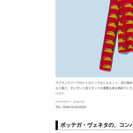
ラグランスリーブのレトロシックなシルエット。目の覚め
な１枚だ。すいすいと泳ぐダックの優雅な姿を眺めていたら
バリー
バーバリー・ジャパン
TEL. 0066-33-812819
ボッテガ・ヴェネタの、コン