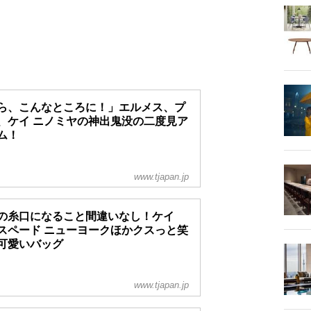
ら、こんなところに！」エルメス、プ
、ケイ ニノミヤの神出鬼没の二度見ア
ム！
www.tjapan.jp
の糸口になること間違いなし！ケイ
スペード ニューヨークほかクスっと笑
可愛いバッグ
www.tjapan.jp