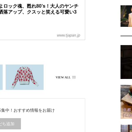
よロック魂、甦れ80’s！大人のヤンチ
洒落アップ、クスッと笑える可愛い3
www.tjapan.jp
ち募集中！
おすすめ情報をお届け
だち追加