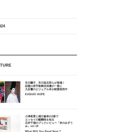
024
ATURE
市川團子、市川染五郎らが登場！
話題の若手歌舞伎俳優が一冊に
大反響のビジュアル本が絶賛発売中
KABUKI HOPE
小津夜景と堀江敏幸の2冊で
エッセイの醍醐味を知る
石井千湖のブックレビュー「本のみずう
み」vol.18
What Will You Read Next ?