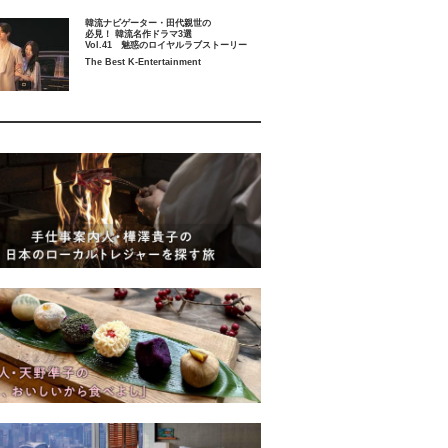
韓流ナビゲーター・田代親世の
必見！ 韓流名作ドラマ3選
Vol.41 魅惑のロイヤルラブストーリー
The Best K-Entertainment