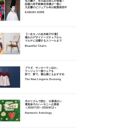
市川團子、市川染五郎らが登場！
話題の若手歌舞伎俳優が一冊に
大反響のビジュアル本が絶賛発売中
KABUKI HOPE
【一生モノの名作椅子97選】
憧れのデザイナーズチェアから
マルチに活躍するスツールまで
Beautiful Chairs
プラダ、サンローランほか。
ランジェリー風ウェアを
街で、家で。重ね着にもおすすめ
The New Lingerie Dressing
月のリズムで読む、12星座占い
濱美奈子のハーモニー占星術
＜2026/7/29～2026/8/12＞
Harmonic Astrology