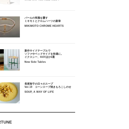
パールの常識を覆す
ミキモトとクロムハーツの新章
MIKIMOTO CHROME HEARTS
新作サイドテーブルで
ソファやベッドサイドを快適に。
イクスシー、HAYほか6選
New Side Tables
長尾智子の日々のスープ
Vol.19 コーンスープ焼きもろこしのせ
SOUP, A WAY OF LIFE
RTUNE