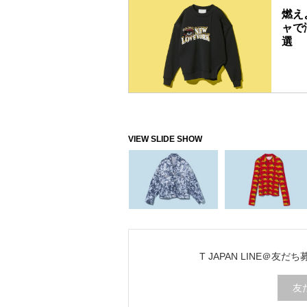
燃え
ャで
選
T JAPAN LINE＠友だ
友