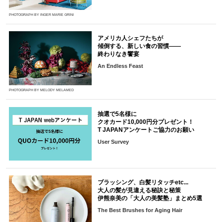
PHOTOGRAPH BY INGER MARIE GRINI
アメリカ人シェフたちが
傾倒する、新しい食の習慣――
終わりなき饗宴
An Endless Feast
PHOTOGRAPH BY MELODY MELAMED
抽選で5名様に
クオカード10,000円分プレゼント！
T JAPANアンケートご協力のお願い
User Survey
ブラッシング、白髪リタッチetc...
大人の髪が見違える秘訣と秘策
伊熊奈美の「大人の美髪塾」まとめ5選
The Best Brushes for Aging Hair