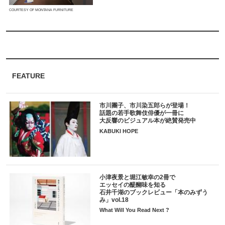
COURTESY OF MONTANA FURNITURE
FEATURE
市川團子、市川染五郎らが登場！
話題の若手歌舞伎俳優が一冊に
大反響のビジュアル本が絶賛発売中
KABUKI HOPE
小津夜景と堀江敏幸の2冊で
エッセイの醍醐味を知る
石井千湖のブックレビュー「本のみずう
み」vol.18
What Will You Read Next ?