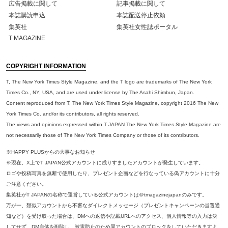
広告掲載に関して
記事掲載に関して
本誌購読申込
本誌配送停止依頼
集英社
集英社女性誌ポータル
T MAGAZINE
COPYRIGHT INFORMATION
T, The New York Times Style Magazine, and the T logo are trademarks of The New York
Times Co., NY, USA, and are used under license by The Asahi Shimbun, Japan.
Content reproduced from T, The New York Times Style Magazine, copyright 2016 The New
York Times Co. and/or its contributors, all rights reserved.
The views and opinions expressed within T JAPAN The New York Times Style Magazine are
not necessarily those of The New York Times Company or those of its contributors.
※HAPPY PLUSからの大事なお知らせ
※現在、X上でT JAPAN公式アカウントに成りすましたアカウントが発生しています。
ロゴや投稿写真を無断で使用したり、プレゼント企画などを行なっている偽アカウントに十分
ご注意ください。
集英社がT JAPANの名称で運営している公式アカウントは＠tmagazinejapanのみです。
万が一、類似アカウントから不審なダイレクトメッセージ（プレゼントキャンペーンの当選通
知など）を受け取った場合は、DMへの返信や記載URLへのアクセス、個人情報等の入力は決
してせず、DM自体を削除し、被害防止のため同アカウントのブロックをしていただきますよ