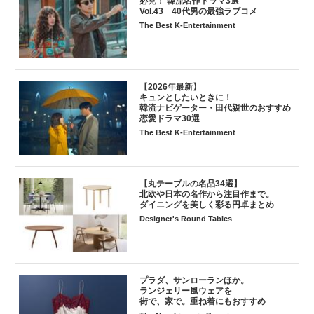
必見！ 韓流名作ドラマ3選
Vol.43 40代男の最強ラブコメ
The Best K-Entertainment
【2026年最新】
キュンとしたいときに！
韓流ナビゲーター・田代親世のおすすめ
恋愛ドラマ30選
The Best K-Entertainment
【丸テーブルの名品34選】
北欧や日本の名作から注目作まで。
ダイニングを美しく彩る円卓まとめ
Designer's Round Tables
プラダ、サンローランほか。
ランジェリー風ウェアを
街で、家で。重ね着にもおすすめ