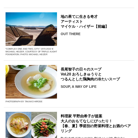
地の果てに生きる奇才
アーティスト
マイケル・ハイザー【前編】
OUT THERE
“COMPLEX ONE AND TWO, CITY,” 1970-2022 ©
MICHAEL HEIZER. COURTESY OF TRIPLE AUGHT
FOUNDATION. PHOTO: MICHAEL HEIZER
長尾智子の日々のスープ
Vol.20 おろしきゅうりと
つるんとした鶏胸肉の冷たいスープ
SOUP, A WAY OF LIFE
PHOTOGRAPH BY TAKAKO HIROSE
料理家 平野由希子が提案
大人のおもてなしにぴったり！
【春、夏】季節別の野菜料理とお酒のペア
リング