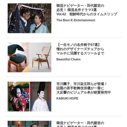
韓流ナビゲーター・田代親世の
必見！ 韓流名作ドラマ3選
Vol.42 朝鮮時代からのタイムスリップ
The Best K-Entertainment
【一生モノの名作椅子97選】
憧れのデザイナーズチェアから
マルチに活躍するスツールまで
Beautiful Chairs
市川團子、市川染五郎らが登場！
話題の若手歌舞伎俳優が一冊に
大反響のビジュアル本が絶賛発売中
KABUKI HOPE
韓流ナビゲーター・田代親世の