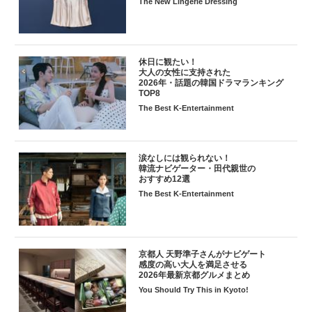
The New Lingerie Dressing
休日に観たい！
大人の女性に支持された
2026年・話題の韓国ドラマランキング
TOP8
The Best K-Entertainment
涙なしには観られない！
韓流ナビゲーター・田代親世の
おすすめ12選
The Best K-Entertainment
京都人 天野準子さんがナビゲート
感度の高い大人を満足させる
2026年最新京都グルメまとめ
You Should Try This in Kyoto!