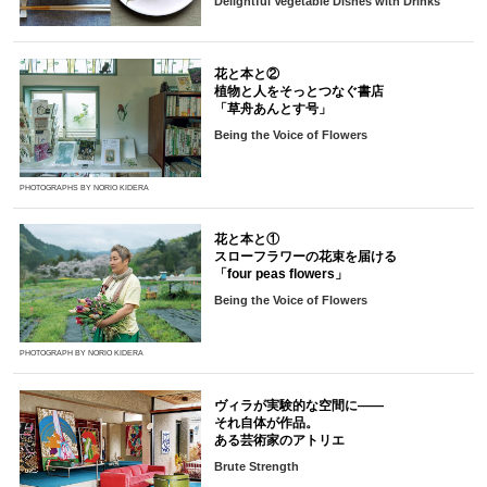
Delightful Vegetable Dishes with Drinks
花と本と②
植物と人をそっとつなぐ書店
「草舟あんとす号」
Being the Voice of Flowers
PHOTOGRAPHS BY NORIO KIDERA
花と本と①
スローフラワーの花束を届ける
「four peas flowers」
Being the Voice of Flowers
PHOTOGRAPH BY NORIO KIDERA
ヴィラが実験的な空間に――
それ自体が作品。
ある芸術家のアトリエ
Brute Strength