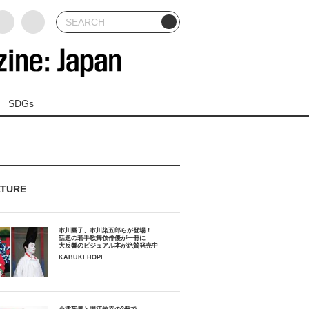
SDGs
ATURE
市川團子、市川染五郎らが登場！
話題の若手歌舞伎俳優が一冊に
大反響のビジュアル本が絶賛発売中
KABUKI HOPE