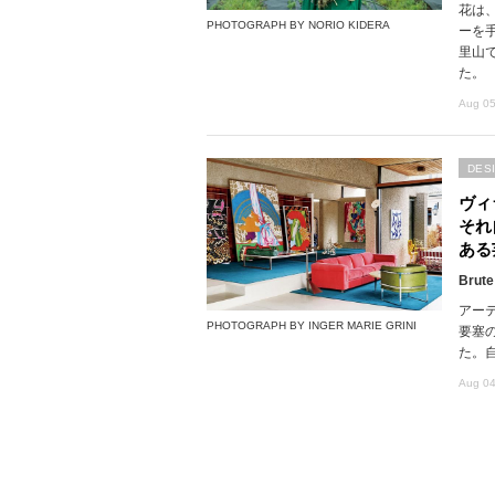
花は
PHOTOGRAPH BY NORIO KIDERA
ーを
里山で
た。
Aug 05
DES
ヴィ
それ
ある
Brute
アー
PHOTOGRAPH BY INGER MARIE GRINI
要塞
た。
Aug 04