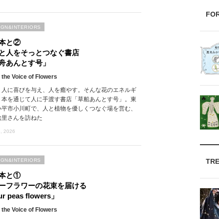
FO
IGN&INTERIORS
本と②
と人をそっとつなぐ書店
舟あんとす号」
 the Voice of Flowers
、人に喜びを与え、人を癒やす。そんな花のエネルギ
、本を通じて人に手渡す書店「草船あんとす号」。東
小平市小川町で、人と植物を優しくつなぐ場を営む、
絵里さんを訪ねた
, 2026
TR
IGN&INTERIORS
本と①
ーフラワーの花束を届ける
r peas flowers」
 the Voice of Flowers