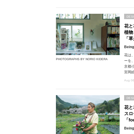
DES
花と
植物
「草
Being
花は
PHOTOGRAPHS BY NORIO KIDERA
ーを
京都
宮岡
Aug 06
DES
花と
スロ
「fou
Being