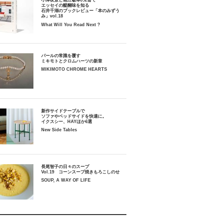
小津夜景と堀江敏幸の2冊で
エッセイの醍醐味を知る
石井千湖のブックレビュー「本のみずう
み」vol.18
What Will You Read Next ?
パールの常識を覆す
ミキモトとクロムハーツの新章
MIKIMOTO CHROME HEARTS
新作サイドテーブルで
ソファやベッドサイドを快適に。
イクスシー、HAYほか6選
New Side Tables
長尾智子の日々のスープ
Vol.19 コーンスープ焼きもろこしのせ
SOUP, A WAY OF LIFE