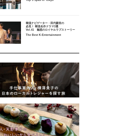
Top 5 Spas in Tokyo
韓流ナビゲーター・田代親世の
必見！ 韓流名作ドラマ3選
Vol.41 魅惑のロイヤルラブストーリー
The Best K-Entertainment