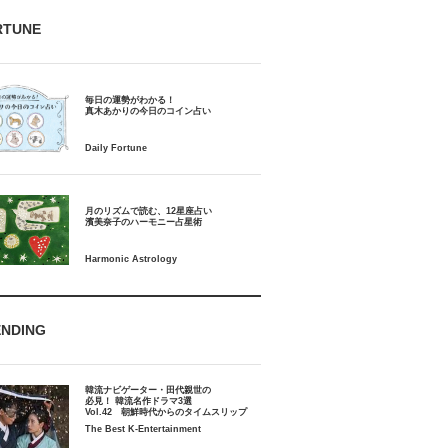
RTUNE
毎日の運勢がわかる！
月のリズムで読む、12星座占い
ENDING
韓流ナビゲーター・田代親世の
必見！ 韓流名作ドラマ3選
Vol.42 朝鮮時代からのタイムスリップ
The Best K-Entertainment