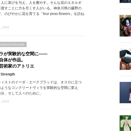
、人に喜びを与え、人を癒やす。そんな花のエネルギ
手渡すことに力を尽くす人がいる。神奈川県の藤野の
、のびやかに花を育てる「four peas flowers」を訪ね
, 2026
IGN&INTERIORS
ラが実験的な空間に――
自体が作品。
芸術家のアトリエ
 Strength
ティストのイーダ・エークブラッドは、オスロに立つ
のようなコンクリートヴィラを実験的な空間に変え
自分、そして人々のために。
, 2026