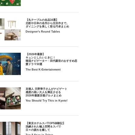
【丸テーブルの名品34選】
北欧や日本の名作から注目作まで。
ダイニングを美しく彩る円卓まとめ
Designer's Round Tables
【2026年最新】
キュンとしたいときに！
韓流ナビゲーター・田代親世のおすすめ恋
愛ドラマ30選
The Best K-Entertainment
京都人 天野準子さんがナビゲート
感度の高い大人を満足させる
2026年最新京都グルメまとめ
You Should Try This in Kyoto!
【東京ホテルスパTOP5体験記】
洗練された極上空間＆スパで
日々の疲れを癒して