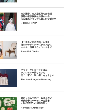
市川團子、市川染五郎らが登場！
話題の若手歌舞伎俳優が一冊に
大反響のビジュアル本が絶賛発売中
KABUKI HOPE
【一生モノの名作椅子97選】
憧れのデザイナーズチェアから
マルチに活躍するスツールまで
Beautiful Chairs
プラダ、サンローランほか。
ランジェリー風ウェアを
街で、家で。重ね着にもおすすめ
The New Lingerie Dressing
月のリズムで読む、12星座占い
濱美奈子のハーモニー占星術
＜2026/7/29～2026/8/12＞
Harmonic Astrology