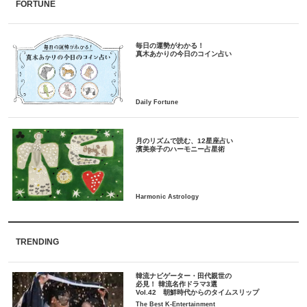
FORTUNE
毎日の運勢がわかる！
月のリズムで読む、12星座占い
TRENDING
韓流ナビゲーター・田代親世の
必見！ 韓流名作ドラマ3選
Vol.42 朝鮮時代からのタイムスリップ
The Best K-Entertainment