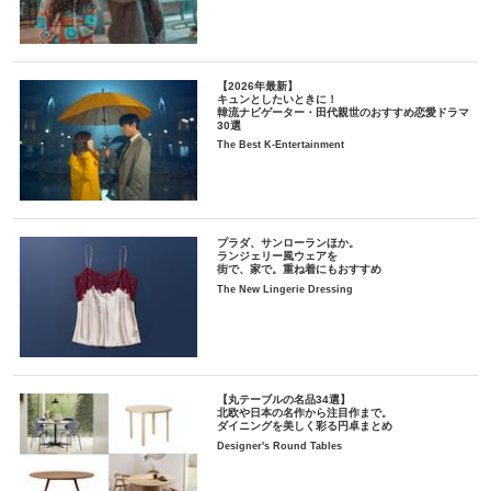
【2026年最新】
キュンとしたいときに！
韓流ナビゲーター・田代親世のおすすめ恋愛ドラマ
30選
The Best K-Entertainment
プラダ、サンローランほか。
ランジェリー風ウェアを
街で、家で。重ね着にもおすすめ
The New Lingerie Dressing
【丸テーブルの名品34選】
北欧や日本の名作から注目作まで。
ダイニングを美しく彩る円卓まとめ
Designer's Round Tables