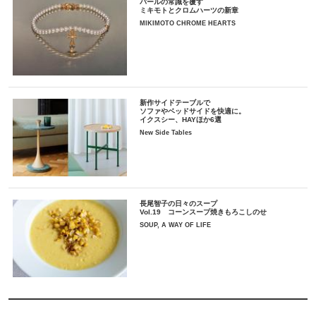
パールの常識を覆す
ミキモトとクロムハーツの新章
MIKIMOTO CHROME HEARTS
新作サイドテーブルで
ソファやベッドサイドを快適に。
イクスシー、HAYほか6選
New Side Tables
長尾智子の日々のスープ
Vol.19 コーンスープ焼きもろこしのせ
SOUP, A WAY OF LIFE