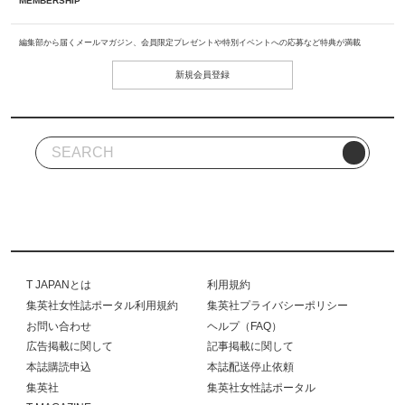
MEMBERSHIP
編集部から届くメールマガジン、会員限定プレゼントや特別イベントへの応募など特典が満載
新規会員登録
T JAPANとは
利用規約
集英社女性誌ポータル利用規約
集英社プライバシーポリシー
お問い合わせ
ヘルプ（FAQ）
広告掲載に関して
記事掲載に関して
本誌購読申込
本誌配送停止依頼
集英社
集英社女性誌ポータル