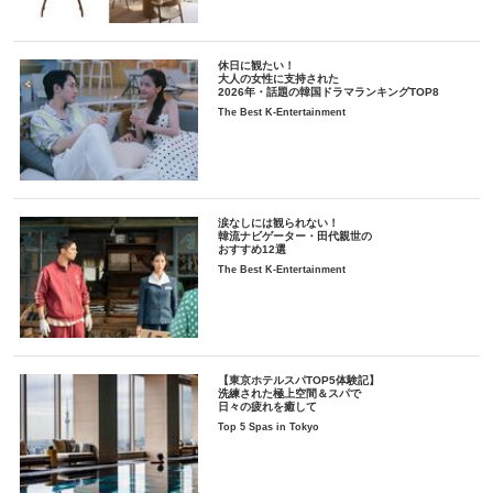
休日に観たい！
大人の女性に支持された
2026年・話題の韓国ドラマランキングTOP8
The Best K-Entertainment
涙なしには観られない！
韓流ナビゲーター・田代親世の
おすすめ12選
The Best K-Entertainment
【東京ホテルスパTOP5体験記】
洗練された極上空間＆スパで
日々の疲れを癒して
Top 5 Spas in Tokyo