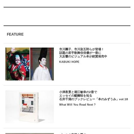
FEATURE
市川團子、市川染五郎らが登場！
話題の若手歌舞伎俳優が一冊に
大反響のビジュアル本が絶賛発売中
KABUKI HOPE
小津夜景と堀江敏幸の2冊で
エッセイの醍醐味を知る
石井千湖のブックレビュー「本のみずうみ」vol.18
What Will You Read Next ?