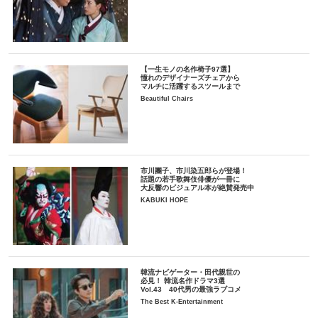
【一生モノの名作椅子97選】
憧れのデザイナーズチェアから
マルチに活躍するスツールまで
Beautiful Chairs
市川團子、市川染五郎らが登場！
話題の若手歌舞伎俳優が一冊に
大反響のビジュアル本が絶賛発売中
KABUKI HOPE
韓流ナビゲーター・田代親世の
必見！ 韓流名作ドラマ3選
Vol.43 40代男の最強ラブコメ
The Best K-Entertainment