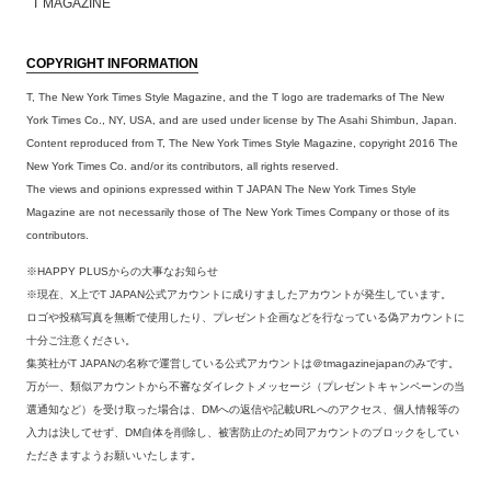
T MAGAZINE
COPYRIGHT INFORMATION
T, The New York Times Style Magazine, and the T logo are trademarks of The New
York Times Co., NY, USA, and are used under license by The Asahi Shimbun, Japan.
Content reproduced from T, The New York Times Style Magazine, copyright 2016 The
New York Times Co. and/or its contributors, all rights reserved.
The views and opinions expressed within T JAPAN The New York Times Style
Magazine are not necessarily those of The New York Times Company or those of its
contributors.
※HAPPY PLUSからの大事なお知らせ
※現在、X上でT JAPAN公式アカウントに成りすましたアカウントが発生しています。
ロゴや投稿写真を無断で使用したり、プレゼント企画などを行なっている偽アカウントに
十分ご注意ください。
集英社がT JAPANの名称で運営している公式アカウントは＠tmagazinejapanのみです。
万が一、類似アカウントから不審なダイレクトメッセージ（プレゼントキャンペーンの当
選通知など）を受け取った場合は、DMへの返信や記載URLへのアクセス、個人情報等の
入力は決してせず、DM自体を削除し、被害防止のため同アカウントのブロックをしてい
ただきますようお願いいたします。