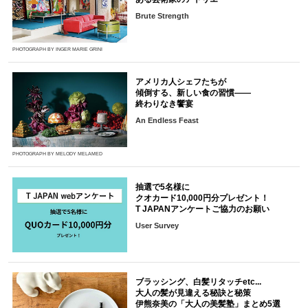
Brute Strength
PHOTOGRAPH BY INGER MARIE GRINI
アメリカ人シェフたちが
傾倒する、新しい食の習慣――
終わりなき饗宴
An Endless Feast
PHOTOGRAPH BY MELODY MELAMED
抽選で5名様に
クオカード10,000円分プレゼント！
T JAPANアンケートご協力のお願い
User Survey
ブラッシング、白髪リタッチetc...
大人の髪が見違える秘訣と秘策
伊熊奈美の「大人の美髪塾」まとめ5選