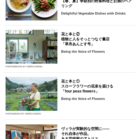
【春、夏】季節別の野菜料理とお酒のペア
リング
Delightful Vegetable Dishes with Drinks
花と本と②
植物と人をそっとつなぐ書店
「草舟あんとす号」
Being the Voice of Flowers
PHOTOGRAPHS BY NORIO KIDERA
花と本と①
スローフラワーの花束を届ける
「four peas flowers」
Being the Voice of Flowers
PHOTOGRAPH BY NORIO KIDERA
ヴィラが実験的な空間に――
それ自体が作品。
ある芸術家のアトリエ