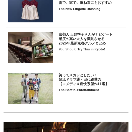
街で、家で。重ね着にもおすすめ
The New Lingerie Dressing
京都人 天野準子さんがナビゲート
感度の高い大人を満足させる
2026年最新京都グルメまとめ
You Should Try This in Kyoto!
笑ってスカッとしたい！
韓流ドラマ通・田代親世の
【コメディ＆痛快系傑作11選】
The Best K-Entertainment