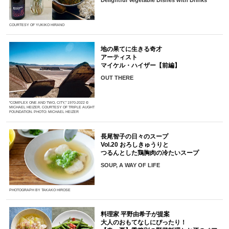
COURTESY OF YUKIKO HIRANO
地の果てに生きる奇才
アーティスト
マイケル・ハイザー【前編】
OUT THERE
“COMPLEX ONE AND TWO, CITY,” 1970-2022 ©
MICHAEL HEIZER. COURTESY OF TRIPLE AUGHT
FOUNDATION. PHOTO: MICHAEL HEIZER
長尾智子の日々のスープ
Vol.20 おろしきゅうりと
つるんとした鶏胸肉の冷たいスープ
SOUP, A WAY OF LIFE
PHOTOGRAPH BY TAKAKO HIROSE
料理家 平野由希子が提案
大人のおもてなしにぴったり！