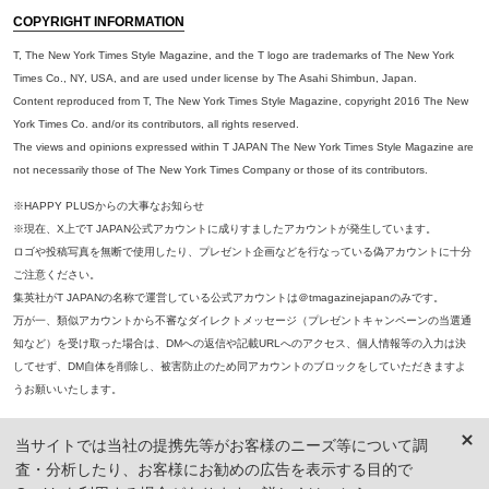
COPYRIGHT INFORMATION
T, The New York Times Style Magazine, and the T logo are trademarks of The New York
Times Co., NY, USA, and are used under license by The Asahi Shimbun, Japan.
Content reproduced from T, The New York Times Style Magazine, copyright 2016 The New
York Times Co. and/or its contributors, all rights reserved.
The views and opinions expressed within T JAPAN The New York Times Style Magazine are
not necessarily those of The New York Times Company or those of its contributors.
※HAPPY PLUSからの大事なお知らせ
※現在、X上でT JAPAN公式アカウントに成りすましたアカウントが発生しています。
ロゴや投稿写真を無断で使用したり、プレゼント企画などを行なっている偽アカウントに十分
ご注意ください。
集英社がT JAPANの名称で運営している公式アカウントは＠tmagazinejapanのみです。
万が一、類似アカウントから不審なダイレクトメッセージ（プレゼントキャンペーンの当選通
知など）を受け取った場合は、DMへの返信や記載URLへのアクセス、個人情報等の入力は決
してせず、DM自体を削除し、被害防止のため同アカウントのブロックをしていただきますよ
うお願いいたします。
※本誌掲載の記事、写真等の無断複写、複製、転載を禁じます。
当サイトでは当社の提携先等がお客様のニーズ等について調
※ 掲載商品の価格は、特に記載がないかぎり、「税込価格」で表示しています。ただし、2021年3月18日以前に公開し
査・分析したり、お客様にお勧めの広告を表示する目的で
た記事については「本体価格（税抜）」での表示となり、 掲載価格には消費税が含まれておりませんのでご注意くだ
さい。