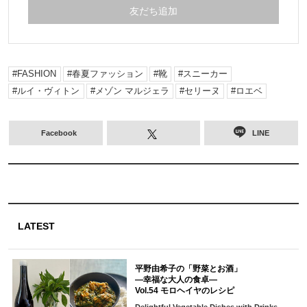
樺澤貴子が探す人気連載をお届け
友だち追加
FASHION
春夏ファッション
靴
スニーカー
ルイ・ヴィトン
メゾン マルジェラ
セリーヌ
ロエベ
Facebook
LINE
LATEST
平野由希子の「野菜とお酒」
―幸福な大人の食卓―
Vol.54 モロヘイヤのレシピ
Delightful Vegetable Dishes with Drinks