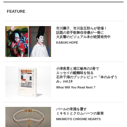
FEATURE
市川團子、市川染五郎らが登場！
話題の若手歌舞伎俳優が一冊に
大反響のビジュアル本が絶賛発売中
KABUKI HOPE
小津夜景と堀江敏幸の2冊で
エッセイの醍醐味を知る
石井千湖のブックレビュー「本のみずう
み」vol.18
What Will You Read Next ?
パールの常識を覆す
ミキモトとクロムハーツの新章
MIKIMOTO CHROME HEARTS