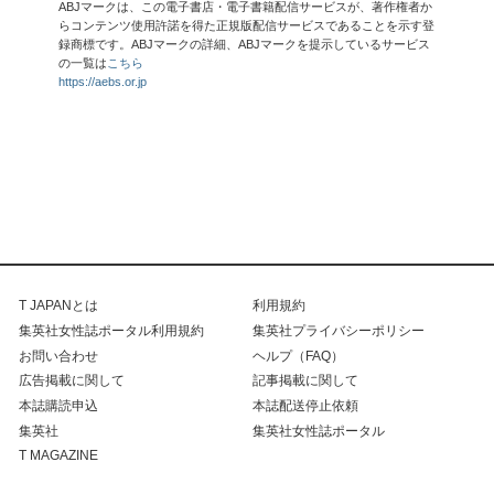
ABJマークは、この電子書店・電子書籍配信サービスが、著作権者か
らコンテンツ使用許諾を得た正規版配信サービスであることを示す登
録商標です。ABJマークの詳細、ABJマークを提示しているサービス
の一覧は
こちら
https://aebs.or.jp
T JAPANとは
利用規約
集英社女性誌ポータル利用規約
集英社プライバシーポリシー
お問い合わせ
ヘルプ（FAQ）
広告掲載に関して
記事掲載に関して
本誌購読申込
本誌配送停止依頼
集英社
集英社女性誌ポータル
T MAGAZINE