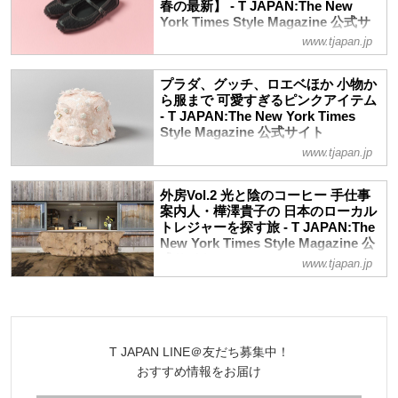
春の最新】 - T JAPAN:The New
York Times Style Magazine 公式サ
イト
www.tjapan.jp
バレリーナシューズは2025年のトレンド
のひとつ。トゥシューズを思わせるフラッ
プラダ、グッチ、ロエベほか 小物か
トシューズタイプや、スクエアトウとリボ
ら服まで 可愛すぎるピンクアイテム
ンディテールを持つヒールのあるものま
- T JAPAN:The New York Times
で、バレエのエッセンスを取り入れた黒い
Style Magazine 公式サイト
靴で、可愛らしさとマチュアな雰囲気を
www.tjapan.jp
靴、バッグ、帽子にコートなど。ピンク色
の甘さと優雅さを存分に楽しめるアイテム
を厳選。いくつになってもワクワクでき
外房Vol.2 光と陰のコーヒー 手仕事
る、ピンク色のアイテムに心をときめかせ
案内人・樺澤貴子の 日本のローカル
て
トレジャーを探す旅 - T JAPAN:The
New York Times Style Magazine 公
式サイト
www.tjapan.jp
爽やかな浅煎りと深煎りの極み。前者を光
に喩えるなら、後者は静謐な陰のよう。千
葉県・外房にスポットをあてる2回目は、
両極端なコーヒーの世界を紹介する。豊か
T JAPAN LINE＠友だち募集中！
な風土に彩られた日本に存在する独自の
おすすめ情報をお届け
「地方カルチャー」＝ “ローカルトレジャ
ー”を、クリエイティブ・ディレクターの