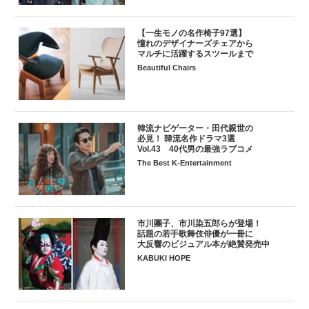
【一生モノの名作椅子97選】
憧れのデザイナーズチェアから
マルチに活躍するスツールまで
Beautiful Chairs
韓流ナビゲーター・田代親世の
必見！ 韓流名作ドラマ3選
Vol.43 40代男の最強ラブコメ
The Best K-Entertainment
市川團子、市川染五郎らが登場！
話題の若手歌舞伎俳優が一冊に
大反響のビジュアル本が絶賛発売中
KABUKI HOPE