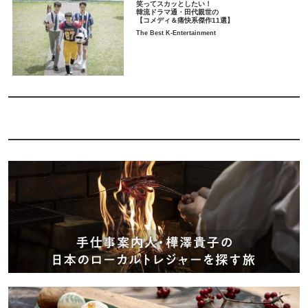
笑ってスカッとしたい！
韓流ドラマ通・田代親世の
【コメディ＆痛快系傑作11選】
The Best K-Entertainment