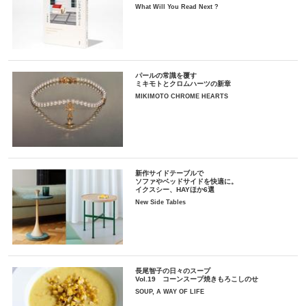
What Will You Read Next ?
パールの常識を覆す
ミキモトとクロムハーツの新章
MIKIMOTO CHROME HEARTS
新作サイドテーブルで
ソファやベッドサイドを快適に。
イクスシー、HAYほか6選
New Side Tables
長尾智子の日々のスープ
Vol.19 コーンスープ焼きもろこしのせ
SOUP, A WAY OF LIFE