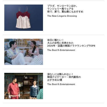
プラダ、サンローランほか。
ランジェリー風ウェアを
街で、家で。重ね着にもおすすめ
The New Lingerie Dressing
休日に観たい！
大人の女性に支持された
2026年・話題の韓国ドラマランキングTOP8
The Best K-Entertainment
涙なしには観られない！
韓流ナビゲーター・田代親世の
おすすめ12選
The Best K-Entertainment