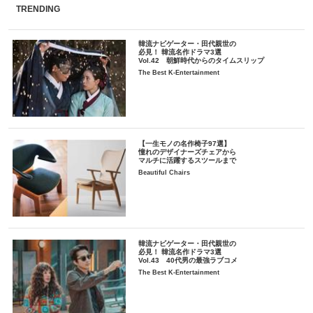
TRENDING
韓流ナビゲーター・田代親世の
必見！ 韓流名作ドラマ3選
Vol.42 朝鮮時代からのタイムスリップ
The Best K-Entertainment
【一生モノの名作椅子97選】
憧れのデザイナーズチェアから
マルチに活躍するスツールまで
Beautiful Chairs
韓流ナビゲーター・田代親世の
必見！ 韓流名作ドラマ3選
Vol.43 40代男の最強ラブコメ
The Best K-Entertainment