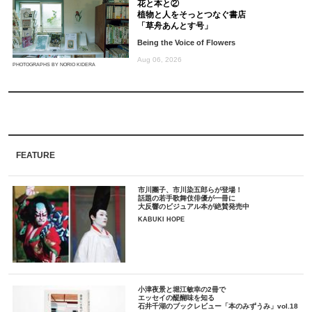
花と本と②
植物と人をそっとつなぐ書店
「草舟あんとす号」
Being the Voice of Flowers
Aug 06, 2026
PHOTOGRAPHS BY NORIO KIDERA
FEATURE
市川團子、市川染五郎らが登場！
話題の若手歌舞伎俳優が一冊に
大反響のビジュアル本が絶賛発売中
KABUKI HOPE
小津夜景と堀江敏幸の2冊で
エッセイの醍醐味を知る
石井千湖のブックレビュー「本のみずうみ」vol.18