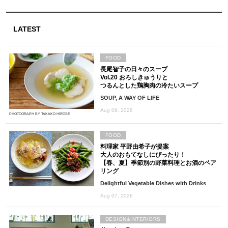
LATEST
FOOD
長尾智子の日々のスープ
Vol.20 おろしきゅうりと
つるんとした鶏胸肉の冷たいスープ
SOUP, A WAY OF LIFE
Aug 08, 2026
PHOTOGRAPH BY TAKAKO HIROSE
FOOD
料理家 平野由希子が提案
大人のおもてなしにぴったり！
【春、夏】季節別の野菜料理とお酒のペア
リング
Delightful Vegetable Dishes with Drinks
Aug 07, 2026
DESIGN&INTERIORS