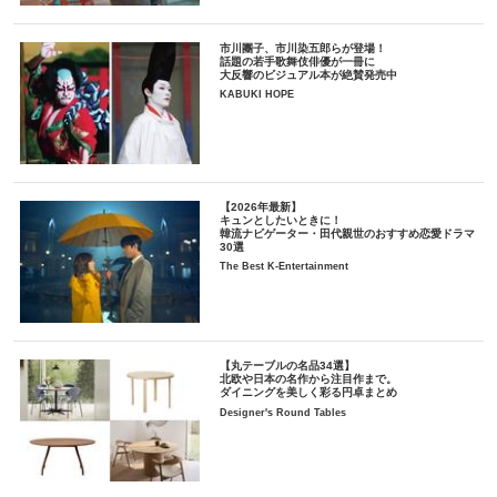
市川團子、市川染五郎らが登場！
話題の若手歌舞伎俳優が一冊に
大反響のビジュアル本が絶賛発売中
KABUKI HOPE
【2026年最新】
キュンとしたいときに！
韓流ナビゲーター・田代親世のおすすめ恋愛ドラマ
30選
The Best K-Entertainment
【丸テーブルの名品34選】
北欧や日本の名作から注目作まで。
ダイニングを美しく彩る円卓まとめ
Designer's Round Tables