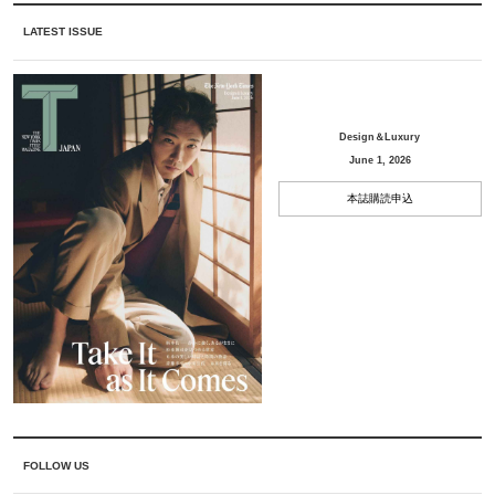
LATEST ISSUE
Design＆Luxury
June 1, 2026
本誌購読申込
FOLLOW US