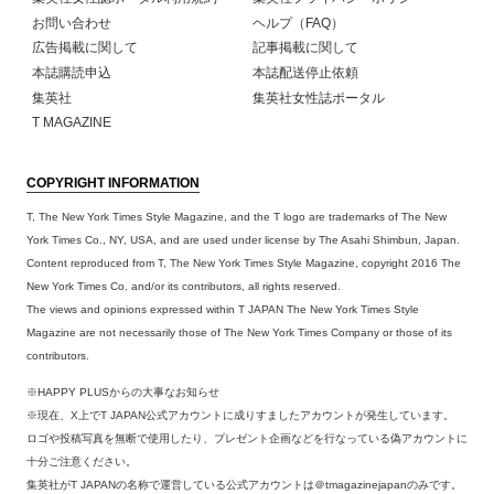
お問い合わせ
ヘルプ（FAQ）
広告掲載に関して
記事掲載に関して
本誌購読申込
本誌配送停止依頼
集英社
集英社女性誌ポータル
T MAGAZINE
COPYRIGHT INFORMATION
T, The New York Times Style Magazine, and the T logo are trademarks of The New
York Times Co., NY, USA, and are used under license by The Asahi Shimbun, Japan.
Content reproduced from T, The New York Times Style Magazine, copyright 2016 The
New York Times Co. and/or its contributors, all rights reserved.
The views and opinions expressed within T JAPAN The New York Times Style
Magazine are not necessarily those of The New York Times Company or those of its
contributors.
※HAPPY PLUSからの大事なお知らせ
※現在、X上でT JAPAN公式アカウントに成りすましたアカウントが発生しています。
ロゴや投稿写真を無断で使用したり、プレゼント企画などを行なっている偽アカウントに
十分ご注意ください。
集英社がT JAPANの名称で運営している公式アカウントは＠tmagazinejapanのみです。