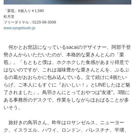
「栗苞」6個入り￥1,580
松月堂
フリーダイヤル：0120-08-3008
www.syogetsudo.jp
何かとお世話になっているsacaiのデザイナー、阿部千登
勢さんからいただいたのが、本格的な栗きんとんの「栗
苞」。「もともと僕は、ホクホクした食感があまり得意で
はないのですが、これは滋味豊かな栗きんとんを、ぷるぷ
るの葛がおおらかに包み込んでいる。立て続けに4個たい
らげ、ご本人にもすぐに『おいしい！』とLINEしたほど魅
了されました」。鳥羽さんにとっておやつは“友達”。3階に
ある事務所のデスクで、作業をしながらほおばることが多
いそう。
旅好きの鳥羽さん、昨年はロサンゼルス、ニューヨー
ク、イスラエル、ハワイ、ロンドン、パレスチナ、平壌、