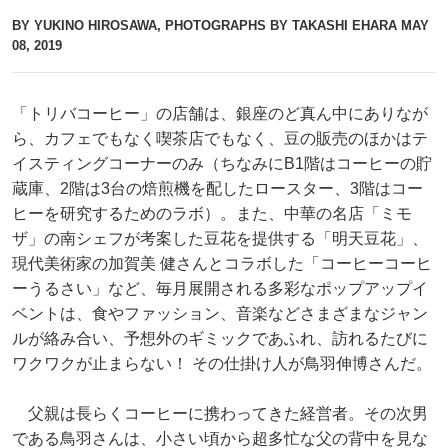
BY YUKINO HIROSAWA, PHOTOGRAPHS BY TAKASHI EHARA
MAY
08, 2019
「トリバコーヒー」の店舗は、銀座のど真ん中にありなが
ら、カフェでもなく喫茶店でもなく、豆の販売のほかはテ
イスティングコーナーのみ（ちなみにB1階はコーヒーの貯
蔵庫、2階は3台の焙煎機を配したロースター、3階はコー
ヒーを研究するためのラボ）。また、中華の名店「ミモ
ザ」の南シェフが考案した豆花を提供する「明天豆花」、
現代美術家の加賀美 健さんとコラボした「コーヒーコーヒ
ーうるさい」など、毎月展開される多彩なポップアップイ
ベントは、食やファッション、音楽などさまざまなジャン
ルが絡み合い、予想外のギミックであふれ、訪れるたびに
ワクワクが止まらない！ その仕掛け人が鳥羽伸博さんだ。
父親は長らくコーヒーに携わってきた経営者。その次男
である鳥羽さんは、小さい頃から超多忙な父の背中を見な