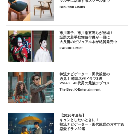
マルチに活躍するスツールまで
Beautiful Chairs
市川團子、市川染五郎らが登場！
話題の若手歌舞伎俳優が一冊に
大反響のビジュアル本が絶賛発売中
KABUKI HOPE
韓流ナビゲーター・田代親世の
必見！ 韓流名作ドラマ3選
Vol.43 40代男の最強ラブコメ
The Best K-Entertainment
【2026年最新】
キュンとしたいときに！
韓流ナビゲーター・田代親世のおすすめ
恋愛ドラマ30選