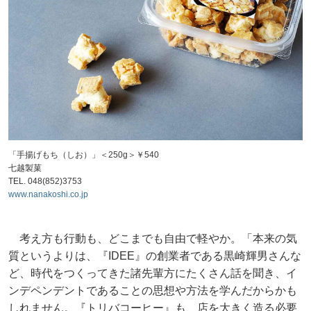
「手揚げもち（しお）」＜250g＞￥540
七越製菓
TEL. 048(852)3753
www.nanakoshi.co.jp
考え方も行動も、どこまでも自由で軽やか。「本来の気
質というよりは、『IDEE』の創業者である黒崎輝男さんな
ど、時代をつくってきた諸先輩方にたくさん話を聞き、イ
ンデペンデントであることの思想や方法を学んだからかも
しれません。『トリバコーヒー』も、店を大きく造る必要