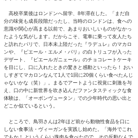
高校卒業後はロンドンへ留学、8年滞在した。「まだ自
分の味覚も成長段階だったし、当時のロンドンは、食への
意識や関心が高まる以前で、あまりおいしいものがなかっ
たような気がします。だからこそ、電車に乗って友人たち
と訪れたパリで、日本未上陸だった『ラデュレ』のマカロ
ンや、『ピエール・エルメ・パリ』の白トリュフが入った
デザート、『ピエールガニェール』のチョコレートケーキ
を目にし、口に入れたときの驚きと感動といったら！ おい
しすぎてマカロンなんて1人で1回に20個くらい食べたんじ
ゃないかな（笑）」。まるでアートように視覚に刺激を与
え、口の中に新世界を吹き込んだファンタスティックな食
体験は、「オーボンヴュータン」での少年時代の思い出と
どこか似ているという。
ところで、鳥羽さんは2年ほど前から動物性食品を口に
しない食事法・ヴィーガンを実践し始めた。「海外でこれ
でもか！ というくらい塊肉を食べたので、その反動なんで