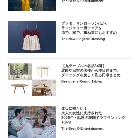
The Best K-Entertainment
プラダ、サンローランほか。
ランジェリー風ウェアを
街で、家で。重ね着にもおすすめ
The New Lingerie Dressing
【丸テーブルの名品34選】
北欧や日本の名作から注目作まで。
ダイニングを美しく彩る円卓まとめ
Designer's Round Tables
休日に観たい！
大人の女性に支持された
2026年・話題の韓国ドラマランキング
TOP8
The Best K-Entertainment