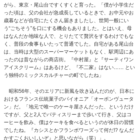
がら、東京・尾山台ですくすくと育った。「僕が小学生だ
った頃は、父の会社が急成長しているときで、お中元やお
歳暮などが自宅にたくさん届きましたし、世間一般にい
う“ごちそう”を口にする機会もありました。とはいえ、母
はなんだか地味な人で、とりたてて贅沢をするわけでもな
く、普段の食事もいたって普通でした。自宅がある尾山台
は、当時は大型のスーパーマーケットもなく、駅周辺にあ
ったのは昔ながらの商店街。『中村屋』と『サーティワン
アイスクリーム』はあるけど、『不二家』はない…… とい
う独特のミックスカルチャーの町でしたね」
昭和56年、そのエリアに新風を吹き込んだのが、日本に
おけるフランス伝統菓子のパイオニア「オーボンヴュータ
ン」だ。「地元で唯一のケーキ屋さんだった、というだけ
ですが、父と2人でパティスリーまで歩いて行き、父はコ
ーヒーを飲み、僕はケーキを食べるというのが休日の習慣
でしたね。『カシスとかフランボワーズって何だ!? なんだ
かすごくおいしいぞ』と思いながら（笑）」。