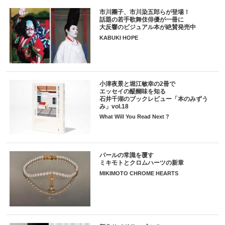
市川團子、市川染五郎らが登場！
話題の若手歌舞伎俳優が一冊に
大反響のビジュアル本が絶賛発売中
KABUKI HOPE
小津夜景と堀江敏幸の2冊で
エッセイの醍醐味を知る
石井千湖のブックレビュー「本のみずう
み」vol.18
What Will You Read Next ?
パールの常識を覆す
ミキモトとクロムハーツの新章
MIKIMOTO CHROME HEARTS