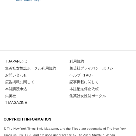
T JAPANとは
利用規約
集英社女性誌ポータル利用規約
集英社プライバシーポリシー
お問い合わせ
ヘルプ（FAQ）
広告掲載に関して
記事掲載に関して
本誌購読申込
本誌配送停止依頼
集英社
集英社女性誌ポータル
T MAGAZINE
COPYRIGHT INFORMATION
T, The New York Times Style Magazine, and the T logo are trademarks of The New York
Times Co., NY, USA, and are used under license by The Asahi Shimbun, Japan.