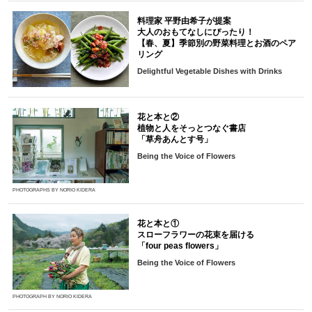
料理家 平野由希子が提案
大人のおもてなしにぴったり！
【春、夏】季節別の野菜料理とお酒のペア
リング
Delightful Vegetable Dishes with Drinks
花と本と②
植物と人をそっとつなぐ書店
「草舟あんとす号」
Being the Voice of Flowers
PHOTOGRAPHS BY NORIO KIDERA
花と本と①
スローフラワーの花束を届ける
「four peas flowers」
Being the Voice of Flowers
PHOTOGRAPH BY NORIO KIDERA