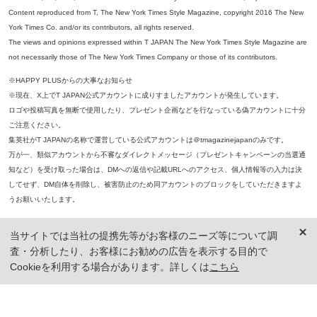
Content reproduced from T, The New York Times Style Magazine, copyright 2016 The New
York Times Co. and/or its contributors, all rights reserved.
The views and opinions expressed within T JAPAN The New York Times Style Magazine are
not necessarily those of The New York Times Company or those of its contributors.
※HAPPY PLUSからの大事なお知らせ
※現在、X上でT JAPAN公式アカウントに成りすましたアカウントが発生しています。
ロゴや投稿写真を無断で使用したり、プレゼント企画などを行なっている偽アカウントに十分
ご注意ください。
集英社がT JAPANの名称で運営している公式アカウントは＠tmagazinejapanのみです。
万が一、類似アカウントから不審なダイレクトメッセージ（プレゼントキャンペーンの当選通
知など）を受け取った場合は、DMへの返信や記載URLへのアクセス、個人情報等の入力は決
してせず、DM自体を削除し、被害防止のため同アカウントのブロックをしていただきますよ
うお願いいたします。
※本誌掲載の記事、写真等の無断複写、複製、転載を禁じます。
当サイトでは当社の提携先等がお客様のニーズ等について調
※ 掲載商品の価格は、特に記載がないかぎり、「税込価格」で表示しています。ただし、2021年3月18日以前に公開し
査・分析したり、お客様にお勧めの広告を表示する目的で
た記事については「本体価格（税抜）」での表示となり、 掲載価格には消費税が含まれておりませんのでご注意くだ
さい。
Cookieを利用する場合があります。詳しくは
こちら