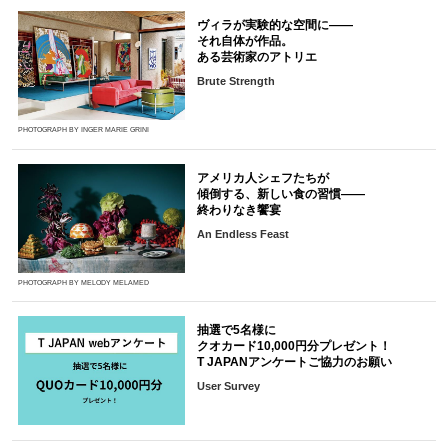
ヴィラが実験的な空間に――
それ自体が作品。
ある芸術家のアトリエ
Brute Strength
PHOTOGRAPH BY INGER MARIE GRINI
アメリカ人シェフたちが
傾倒する、新しい食の習慣――
終わりなき饗宴
An Endless Feast
PHOTOGRAPH BY MELODY MELAMED
抽選で5名様に
クオカード10,000円分プレゼント！
T JAPANアンケートご協力のお願い
User Survey