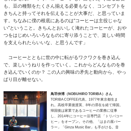
も、豆の種類をたくさん揃える必要もなく、コンセプトを
きちんと持ってそれを伝えることが大事だ、と思っていま
す。ちなみに僕の根底にあるのは“コーヒーは主役じゃな
い”ということ。きちんとおいしく淹れたコーヒーが、おや
つをはじめいろいろなものに寄り添うことで、楽しい時間
を支えられたらいいな、と思うんです」
コーヒーとともに世の中に転がるワクワクを巻き込ん
で、楽しいうねりを作っていく。これからどんなものを巻
き込んでいくのか？ この人の興味の矛先と動向から、やっ
ぱり目が離せない。
鳥羽伸博（NOBUHIRO TORIBA）さん
TORIBA COFFEE代表。1977年東京都生ま
れ。高校卒業後渡英、8年の滞在を経て帰国。
帰国後は家業であるコーヒーの業務に従事
し、2014年にコーヒー豆専門店 「トリバコー
ヒー」をオープン。その他、「はまの屋パー
ラー」「Ginza Music Bar」も手がける。音