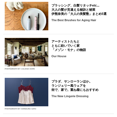
ブラッシング、白髪リタッチetc...
大人の髪が見違える秘訣と秘策
伊熊奈美の「大人の美髪塾」まとめ5選
The Best Brushes for Aging Hair
アーティストたちと
ともに紡いでいく家
「メゾン・モナ」の物語
Our House
PHOTOGRAPH BY JULIANA SOHN
プラダ、サンローランほか。
ランジェリー風ウェアを
街で、家で。重ね着にもおすすめ
The New Lingerie Dressing
PHOTOGRAPH BY SHINSUKE SATO