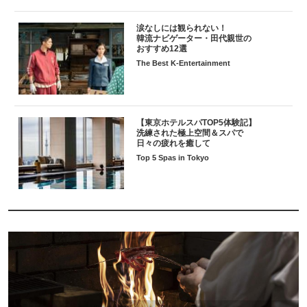
涙なしには観られない！
韓流ナビゲーター・田代親世の
おすすめ12選
The Best K-Entertainment
【東京ホテルスパTOP5体験記】
洗練された極上空間＆スパで
日々の疲れを癒して
Top 5 Spas in Tokyo