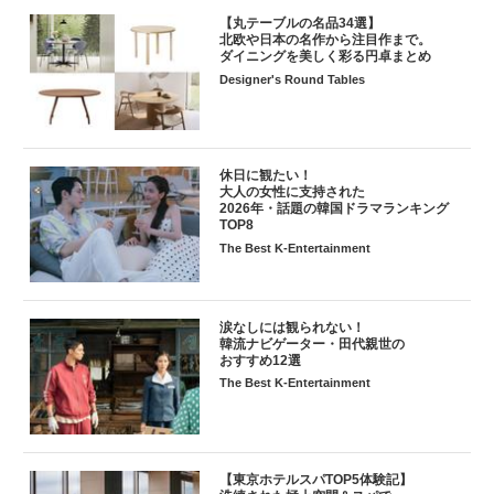
【丸テーブルの名品34選】
北欧や日本の名作から注目作まで。
ダイニングを美しく彩る円卓まとめ
Designer's Round Tables
休日に観たい！
大人の女性に支持された
2026年・話題の韓国ドラマランキング
TOP8
The Best K-Entertainment
涙なしには観られない！
韓流ナビゲーター・田代親世の
おすすめ12選
The Best K-Entertainment
【東京ホテルスパTOP5体験記】