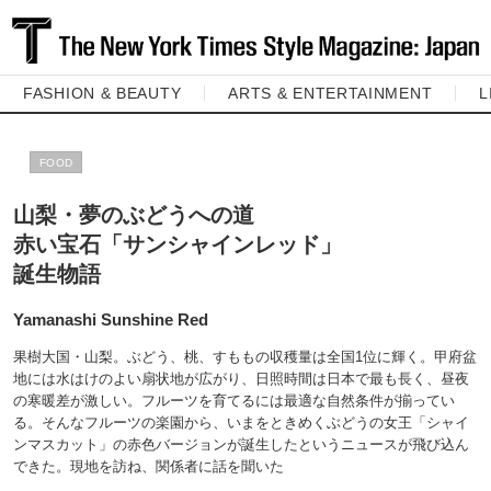
FASHION & BEAUTY
ARTS & ENTERTAINMENT
L
FOOD
山梨・夢のぶどうへの道
赤い宝石「サンシャインレッド」
誕生物語
Yamanashi Sunshine Red
果樹大国・山梨。ぶどう、桃、すももの収穫量は全国1位に輝く。甲府盆
地には水はけのよい扇状地が広がり、日照時間は日本で最も長く、昼夜
の寒暖差が激しい。フルーツを育てるには最適な自然条件が揃ってい
る。そんなフルーツの楽園から、いまをときめくぶどうの女王「シャイ
ンマスカット」の赤色バージョンが誕生したというニュースが飛び込ん
できた。現地を訪ね、関係者に話を聞いた