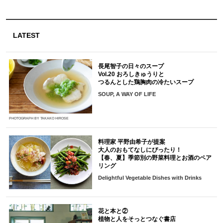
LATEST
長尾智子の日々のスープ
Vol.20 おろしきゅうりと
つるんとした鶏胸肉の冷たいスープ
SOUP, A WAY OF LIFE
PHOTOGRAPH BY TAKAKO HIROSE
料理家 平野由希子が提案
大人のおもてなしにぴったり！
【春、夏】季節別の野菜料理とお酒のペア
リング
Delightful Vegetable Dishes with Drinks
花と本と②
植物と人をそっとつなぐ書店