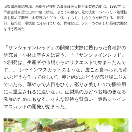
山梨県果樹試験場。果樹生産技術の最高峰を目指す山梨県の拠点。1997年に
甲府盆地を望む山の中腹に移転。ぶどうの種なし化の技術・ジベレリン処理技
術を初めて開発。山梨県のぶどう、桃、すもも、おうとうを研究する。育種
部、栽培部、環境部に分かれている。育種部は、フルーツの新しい品種の開発
を行う部署だ
「サンシャインレッド」の開発に実際に携わった育種部の
研究員・小林正幸さんは言う。「『サンシャインレッド』
の開発は、生産者や市場からのリクエストで始まったんで
す」。”シャインマスカットのような、皮ごと食べられる赤
いぶどうを作って欲しい”。赤と緑のぶどうが売り場に並ん
でいたら、華やかで人目をひく。彩りが美しいので贈答用
にも重宝されるに違いない。山梨県のぶどう栽培の更なる
発展のためにもなる。そんな期待を背負い、赤系シャイン
マスカットの開発が始まった。