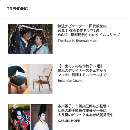
TRENDING
韓流ナビゲーター・田代親世の
必見！ 韓流名作ドラマ3選
Vol.42 朝鮮時代からのタイムスリップ
The Best K-Entertainment
【一生モノの名作椅子97選】
憧れのデザイナーズチェアから
マルチに活躍するスツールまで
Beautiful Chairs
市川團子、市川染五郎らが登場！
話題の若手歌舞伎俳優が一冊に
大反響のビジュアル本が絶賛発売中
KABUKI HOPE