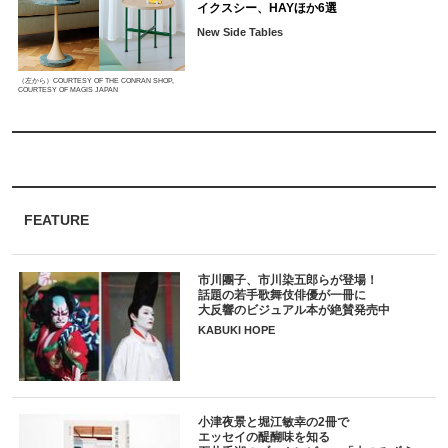
イクスシー、HAYほか6選
New Side Tables
（左から）COURTESY OF THE CONRAN SHOP,
COURTESY OF MAGIS JAPAN
FEATURE
市川團子、市川染五郎らが登場！
話題の若手歌舞伎俳優が一冊に
大反響のビジュアル本が絶賛発売中
KABUKI HOPE
小津夜景と堀江敏幸の2冊で
エッセイの醍醐味を知る