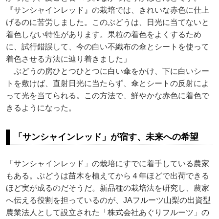
『サンシャインレッド』の栽培では、きれいな赤色に仕上
げるのに苦労しました。このぶどうは、日光に当てないと
着色しない特性があります。果粒の着色をよくするため
に、試行錯誤して、今の白い不織布の傘とシートを使って
着色させる方法に辿り着きました」
ぶどうの房ひとつひとつに白い傘をかけ、下に白いシー
トを敷けば、直射日光に当たらず、傘とシートの反射によ
って光を当てられる。この方法で、鮮やかな赤色に着色で
きるようになった。
「サンシャインレッド」が宿す、未来への希望
「サンシャインレッド」の栽培にすでに着手している農家
もある。ぶどうは苗木を植えてから４年ほどで出荷できる
ほど実が成るのだそうだ。新品種の栽培法を研究し、農家
へ伝える役割を担っているのが、JAフルーツ山梨の出資型
農業法人として設立された「株式会社あぐりフルーツ」の