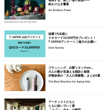
傾倒する、新しい食の習慣――
終わりなき饗宴
An Endless Feast
PHOTOGRAPH BY MELODY MELAMED
抽選で5名様に
クオカード10,000円分プレゼント！
T JAPANアンケートご協力のお願い
User Survey
ブラッシング、白髪リタッチetc...
大人の髪が見違える秘訣と秘策
伊熊奈美の「大人の美髪塾」まとめ5選
The Best Brushes for Aging Hair
アーティストたちと
ともに紡いでいく家
「メゾン・モナ」の物語