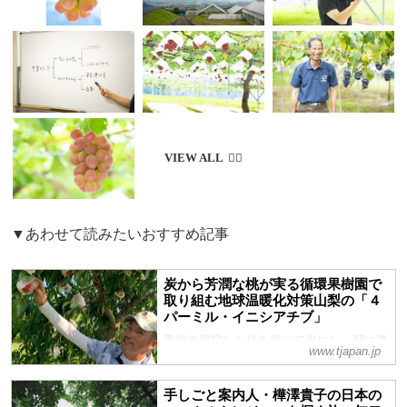
▼あわせて読みたいおすすめ記事
炭から芳潤な桃が実る循環果樹園で
取り組む地球温暖化対策山梨の「４
パーミル・イニシアチブ」
果樹の剪定した枝を焼いて炭にし、畑に撒
www.tjapan.jp
く。すると微生物の力で土は豊かになり、
果実が健やかに育くまれる。ゴミを出さ
手しごと案内人・樺澤貴子の日本の
ず、大気中の二酸化炭素濃度の低減を目指