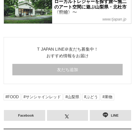
ローカルトレジャーを探す旅〜無二
すーー。そんなことは可能なのか？ 全国
のアート空間に遊ぶ山梨県・北杜市
に先駆けて山梨が取り組む「４パーミル・
〈前編〉〜
イニシアチブ」とは何か。その実践に挑み
www.tjapan.jp
ながら、評判の桃を育てる農家を訪ねた
豊かな風土に彩られた日本には、独自の
「地方カルチャー」が存在する。郷土で愛
されるソウルフードから、地元に溶け込ん
だ温かくもハイセンスなスポットまで……
その場所を訪れなければ出逢えないニッポ
T JAPAN LINE＠友だち募集中！
ンの「ローカル・トレジャー」を探す旅へ
おすすめ情報をお届け
出かけたい。南アルプスや八ヶ岳連峰が深
緑に包まれる初夏、山梨県北西端に位置す
る北杜市を訪れた。移住者や二拠点生活者
友だち追加
も多く、進化し続けるこのエリアで、圧倒
的な山岳景観を望みながら洗練されたカル
チャーの数々に触れた
FOOD
サンシャインレッド
山梨県
ぶどう
果物
Facebook
LINE