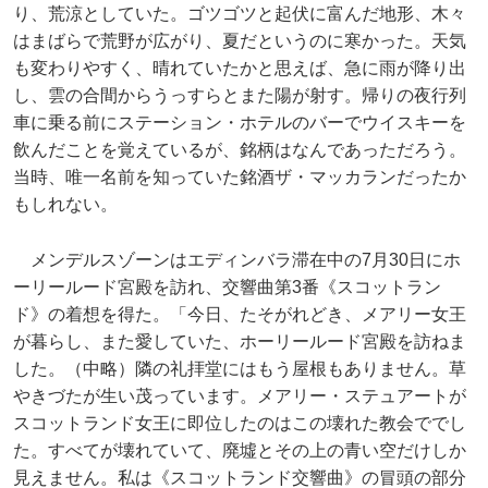
り、荒涼としていた。ゴツゴツと起伏に富んだ地形、木々
はまばらで荒野が広がり、夏だというのに寒かった。天気
も変わりやすく、晴れていたかと思えば、急に雨が降り出
し、雲の合間からうっすらとまた陽が射す。帰りの夜行列
車に乗る前にステーション・ホテルのバーでウイスキーを
飲んだことを覚えているが、銘柄はなんであっただろう。
当時、唯一名前を知っていた銘酒ザ・マッカランだったか
もしれない。
メンデルスゾーンはエディンバラ滞在中の7月30日にホ
ーリールード宮殿を訪れ、交響曲第3番《スコットラン
ド》の着想を得た。「今日、たそがれどき、メアリー女王
が暮らし、また愛していた、ホーリールード宮殿を訪ねま
した。（中略）隣の礼拝堂にはもう屋根もありません。草
やきづたが生い茂っています。メアリー・ステュアートが
スコットランド女王に即位したのはこの壊れた教会ででし
た。すべてが壊れていて、廃墟とその上の青い空だけしか
見えません。私は《スコットランド交響曲》の冒頭の部分