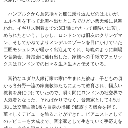
ハンブルクから意気揚々と船に乗り込んだのはよいが、
エルベ川を下って北海へ出たところでひどい悪天候に見舞
われ、イギリス到着までの3日間にわたって船酔いに苦し
められたという。しかし、ロンドンでは旧友のクリンゲマ
ン、そしてかねてよりメンデルスゾーンを目にかけていた
巨匠モシュレスが暖かく出迎えてくれ、毎晩のように劇場
や音楽会、舞踏会に連れ出した。家族への手紙でフェリッ
クスはロンドンでの日々を生き生きと伝えている。
富裕なユダヤ人銀行家の家に生まれた彼は、子どもの頃
から各分野一流の家庭教師たちによって教育され、幅広い
教養を身につけていたので、瞬く間にロンドンの社交界で
人気者となった。そればかりでなく、音楽家としても5月
末には交響曲第1番を自身の指揮で披露する機会を得て、
華々しくデビューを飾ることができた。ピアニストとして
のデビューも大成功で、音楽家として生きていく手応えを