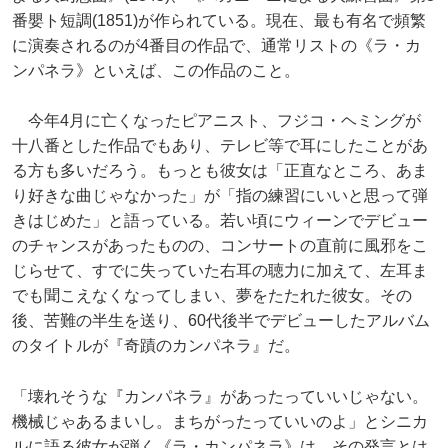
番嬰ト短調(1851)が作られている。現在、最も有名で頻繁
に演奏されるのが4番目の作品で、通常リストの《ラ・カ
ンパネラ》といえば、この作品のこと。
今年4月に亡くなったピアニスト、フジコ・ヘミングが
十八番とした作品でもあり、テレビ等で耳にしたことがあ
る方も多いだろう。もっとも彼女は「正直なところ、あま
り好きな曲じゃなかった」が「指の練習にいいと思って弾
きはじめた」と語っている。若い頃にウィーンでデビュー
のチャンスがあったものの、コンサートの直前に風邪をこ
じらせて、すでに失っていた右耳の聴力に加えて、左耳ま
でも聞こえなくなってしまい、夢をたたれた彼女。その
後、苦難の半生を送り、60代後半でデビューしたアルバム
のタイトルが『奇蹟のカンパネラ』だ。
「壊れそうな『カンパネラ』があったっていいじゃない。
機械じゃあるまいし。まちがったっていいのよ」とシニカ
ルに語る彼女が弾く《ラ・カンパネラ》は、その発言とは