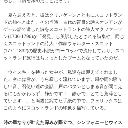
感じ、自信を深めたことだろう。
夏を迎えると、彼はクリンゲマンとともにスコットラン
ドの旅へと出た。その当時、古代の盲目の詩人オシアンが
ゲール語で遺した詩をスコットランドの詩人マクファーソ
ン(1736-1796)が「発見」し英訳したとされる詩集や、同じ
くスコットランドの詩人・作家ウォルター・スコット
(1771-1832)の歴史小説がヨーロッパで流行しており、スコ
ットランド旅行はちょっとしたブームとなっていたのだ。
「ウイスキーを持った女中が、私達を出迎えてくれまし
た。空には雲が、うら寂しく流れています。風や雨の騒々
しい音、召使い達の会話、戸のバタンとしまる音が聞こえ
るにもかかわらず、静かです！ 静かで、とても荒涼とし
ています！」と両親に宛てた手紙の中で、フェリックスは
このようにスコットランドの印象を描写している。
時の重なりが叶えた深みが際立つ、シンフォニーとウィス