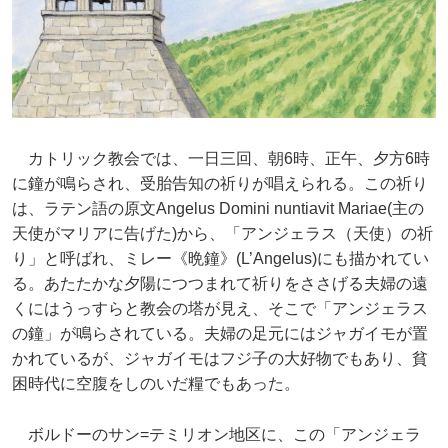
カトリック教会では、一日三回、朝6時、正午、夕方6時
に鐘が鳴らされ、受胎告知の祈りが唱えられる。この祈り
は、ラテン語の原文Angelus Domini nuntiavit Mariae(主の
天使がマリアに告げた)から、「アンジェラス（天使）の祈
り」と呼ばれ、ミレー《晩鐘》(L’Angelus)にも描かれてい
る。あたたかな夕陽につつまれて祈りをささげる夫婦の遠
くにはうっすらと教会の塔が見え、そこで「アンジェラス
の鐘」が鳴らされている。夫婦の足元にはジャガイモが置
かれているが、ジャガイモはフジ子の大好物でもあり、貧
困時代に空腹をしのいだ糧でもあった。
ボルドーのサン=テミリオン地区に、この「アンジェラ