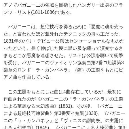
アノでパガニーニの領域を目指したハンガリー出身のフラ
ンツ・リスト(1811-1886)である。
パガニーニは、超絶技巧を得るために「悪魔に魂を売っ
た」と言われたほど並外れたテクニックの持ち主だった。
1831年のパリ・デビュー公演はセンセーショナルなものだ
ったという。長く伸ばした髪に黒い服を纏って演奏するさ
まもどこか悪魔を連想させた。リストは公演を聴いて衝撃
を受け、パガニーニのヴァイオリン協奏曲第2番ロ短調第3
楽章のロンド「ラ・カンパネラ」（鐘）の主題をもとにピ
アノ曲を作曲している。
この主題をもとにした曲は4曲存在しているが、最初に
作曲されたのが《パガニーニの「ラ・カンパネラ」の主題
による華麗なる大幻想曲》(1831)。その後、《パガニーニ
による超絶技巧練習曲》第3番変イ短調(1838)、《パガニー
ニの「ラ・カンパネラ」と「ヴェニスの謝肉祭」の主題に
よる大幻想曲》(1845)、《パガニーニによる大練習曲》第3