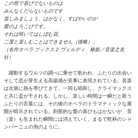
この世で喜びでないものは
みんなくだらないものです
楽しみましょう、はかなく、すばやいのが
愛のよろこびです。
それは咲いてはしぼむ花、
二度と楽しむことはできません（後略）」
（名作オペラ ブックス２ ヴェルディ 椿姫／音楽之友
社）
躍動するワルツの調べに乗せて歌われ、ふたりの出会い
そして恋が芽生える高揚感が見事に表現されている。音楽
は次第に熱を帯びてきて、一同も唱和し、クライマックス
と共に盃が干される。しかし、楽しい時間は一瞬だと歌う
ふたりの言葉には、その後のオペラのドラマティックな展
開が暗示されている。刹那的な愛の喜びもはかないが、音
（楽）も生まれた瞬間には消えていく。まるで乾杯のシャ
ンパーニュの泡のように。