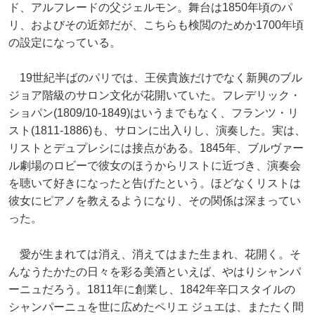
ド、アルフレードの父ジェルモン。舞台は1850年頃のパ
リ、およびその近郊だが、こちらも検閲のためか1700年頃
の設定になっている。
19世紀半ばのパリでは、王侯貴族だけでなく新興のブル
ジョア階級のサロン文化が花開いていた。フレデリック・
ショパン(1809/10-1849)はいうまでもなく、フランツ・リ
スト(1811-1886)も、サロンに出入りし、演奏した。実は、
リストとデュプレシには接点がある。1845年、ブルヴァー
ル劇場のロビーで彼女のほうからリストに近づき、演奏会
を聴いて好きになったと告げたという。ほどなくリストは
彼女にピアノを教えるようになり、その関係は深まってい
った。
愛が生まれては消え、消えてはまた生まれ、花開く。そ
んなうたかたの日々を彩る美酒といえば、やはりシャンパ
ーニュだろう。1811年に創業し、1842年辛口スタイルの
シャンパーニュを世に広めたペリエ ジュエは、またたく間