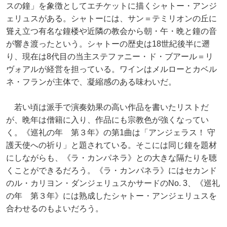
スの鐘」を象徴としてエチケットに描くシャトー・アンジ
ェリュスがある。シャトーには、サン＝テミリオンの丘に
聳え立つ有名な鐘楼や近隣の教会から朝・午・晩と鐘の音
が響き渡ったという。シャトーの歴史は18世紀後半に遡
り、現在は8代目の当主ステファニー・ド・ブアール＝リ
ヴォアルが経営を担っている。ワインはメルローとカベル
ネ・フランが主体で、凝縮感のある味わいだ。
若い頃は派手で演奏効果の高い作品を書いたリストだ
が、晩年は僧籍に入り、作品にも宗教色が強くなってい
く。《巡礼の年 第３年》の第1曲は「アンジェラス！ 守
護天使への祈り」と題されている。そこには同じ鐘を題材
にしながらも、《ラ・カンパネラ》との大きな隔たりを聴
くことができるだろう。《ラ・カンパネラ》にはセカンド
のル・カリヨン・ダンジェリュスかサードのNo. 3、《巡礼
の年 第３年》には熟成したシャトー・アンジェリュスを
合わせるのもよいだろう。