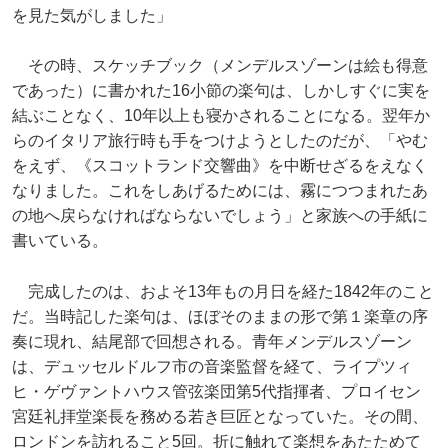
を見た気がしました」
その時、スケッチブック（メンデルスゾーンは絵も得意
であった）に書かれた16小節の楽句は、しかしすぐに実を
結ぶことなく、10年以上も寝かされることになる。翌年か
らのイタリア旅行時も手をつけようとしたのだが、「やむ
をえず、《スコットランド交響曲》を中断せざるをえなく
なりました。これをしあげるためには、霧につつまれたあ
の地へ戻らなければならないでしょう」と家族への手紙に
書いている。
完成したのは、およそ13年もの月日を経た1842年のこと
だ。当時記した楽句は、ほぼそのままの形で第１楽章の序
奏に現れ、結尾部で回想される。青年メンデルスゾーン
は、デュッセルドルフ市の音楽監督を経て、ライプツィ
ヒ・ゲヴァントハウス管弦楽団第5代指揮者、プロイセン
宮廷礼拝堂楽長を務める若き巨匠となっていた。その間、
ロンドンを訪れること5回。折に触れて楽想をあたためて