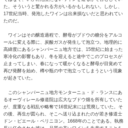
た。そういうと驚かれる方がいるかもしれない。しかし、
17世紀当時、発泡したワインは出来損ないだと思われてい
たのだ。
ワインはその醸造過程で、酵母がブドウの糖分をアルコ
ールに変える際に、炭酸ガスが発生して泡立つ。地理的に
高緯度にあるシャンパーニュ地方では、15世紀に始まった
寒冷化の影響もあり、冬を迎えると途中でこのプロセスが
止まってしまい、春になって暖かくなると酵母が目覚めて
再び発酵を始め、樽や瓶の中で泡立ってしまうという現象
が起きていた。
このシャンパーニュ地方モンターニュ・ド・ランスにあ
るオーヴィレール修道院は広大なブドウ畑を所有していた
が、度重なる戦乱や略奪で16世紀末には荒廃していた。そ
の後、再生が図られ、そこへ送り込まれたのが若き修道士
ドン・ピエール・ペリニヨン。1668年のことである。執務