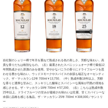
自社製のシェリー樽で年月を重ねて熟成される色の美しさ、芳醇な味わい、高
貴な香りだちは格別なもの。（左）厳選されたスパニッシュオーク樽で最低12
年間熟成させた原酒のみを使用。甘やかなバニラの香りにドライフルーツを思
わせる豊かな味わい、ウッドスモークやスパイスの余韻も端正なオーセンティ
ック。ザ・マッカラン12年 700ml￥13,750、（中）熟成年数18年以上、芳醇
な香りと濃厚な甘みに、スッキリした酸味とスパイシーな風味が円熟の境地を
感じさせる。ザ・マッカラン18年 700ml ￥57,200、（右）こちらは熟成年数
25年以上、ドライフルーツの甘みが凝縮され味わいは壮麗、甘くスパイシーな
余韻に品格を感じる逸品。ザ・マッカラン 25年 700ml ￥308,000／サントリ
ー