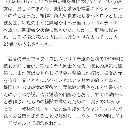
（1824-1847）。いつも白い椿を身につけていたという彼
女は、貧しい生まれで、美貌と才気を武器にドゥミ・モン
ドの華となった。裕福な商人や貴族たちをパトロンとした
彼女は、毎晩のように劇場やオペラ座（ル・ペルティエ）
へ通い、舞踏会や夜会に出向いた。しかし、肺病に侵さ
れ、まるで椿の花のようにあっけなく世を去ってしまう。
23歳という若さだった。
著者のデュマ＝フィスはヴァリエテ座の公演で1844年に
彼女と知り合い、程なく恋人同士となる。彼女の浮気に嫉
妬し、また贅沢な暮らしで借金を背負った彼は、彼女の元
を去り、父とともにスペインと北アフリカの旅へと出る。
帰国したのは彼女の死後で、実体験に脚色を加えて書かれ
たのがこの小説。借金返済の目論みもあり、すぐに戯曲へ
と改作されたものの検閲で揉めたために上演まで3年かか
った。「乾杯の歌」や「愛と酒を讃えるシャンソン」など
数々の音楽を加えることで対処し、ようやく1852年にヴォ
ードヴィル座で初演された。