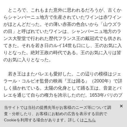
ところで、これもまた意外に思われるだろうが、古くか
らシャンパーニュ地方で生産されていたワインは赤ワイン
がほとんどだった。その薄い赤茶の色合いから「山ウズラ
の目」と呼ばれていたワインは、シャンパーニュ地方のラ
ンス大聖堂で行われた歴代フランス王の戴冠式でも供され
てきた。それを若き日のルイ14世も口にし、王のお気に入
りとなった。絶対王政の時代である。王のお気に入りは皆
のお気に入りとなった。
若き王はまたバレエも愛好した。この辺りの模様はジェ
ラール・コルビオ監督の映画『王は踊る』（2000年）で詳
しく描かれている。太陽の化身として踊る王は、音楽とバ
レエを通じて自らの権力を誇示したのだ。1653年パリのプ
ティ・ブルボン宮で上演された《王の夜のバレエ》は、そ
当サイトでは当社の提携先等がお客様のニーズ等について調
の象徴的な作品である。この舞台で王と共に踊ったジャン
査・分析したり、お客様にお勧めの広告を表示する目的で
＝バティスト・リュリ(1632-1687)は、この作品の一部を作
Cookieを利用する場合があります。詳しくは
こちら
曲したと伝えられる。フィレンツェ生まれのリュリはそれ