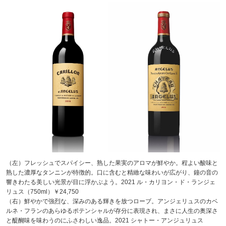
（左）フレッシュでスパイシー、熟した果実のアロマが鮮やか。程よい酸味と
熟した濃厚なタンニンが特徴的。口に含むと精緻な味わいが広がり、鐘の音の
響きわたる美しい光景が目に浮かぶよう。2021 ル・カリヨン・ド・ランジェ
リュス（750ml）￥24,750
（右）鮮やかで強烈な、深みのある輝きを放つローブ。アンジェリュスのカベ
ルネ・フランのあらゆるポテンシャルが存分に表現され、まさに人生の奥深さ
と醍醐味を味わうのにふさわしい逸品。2021 シャトー・アンジュリュス