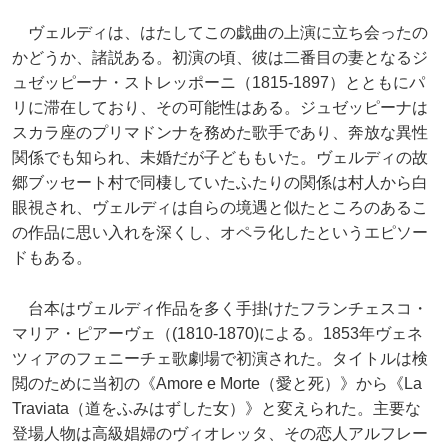
ヴェルディは、はたしてこの戯曲の上演に立ち会ったの
かどうか、諸説ある。初演の頃、彼は二番目の妻となるジ
ュゼッピーナ・ストレッポーニ（1815-1897）とともにパ
リに滞在しており、その可能性はある。ジュゼッピーナは
スカラ座のプリマドンナを務めた歌手であり、奔放な異性
関係でも知られ、未婚だが子どももいた。ヴェルディの故
郷ブッセート村で同棲していたふたりの関係は村人から白
眼視され、ヴェルディは自らの境遇と似たところのあるこ
の作品に思い入れを深くし、オペラ化したというエピソー
ドもある。
台本はヴェルディ作品を多く手掛けたフランチェスコ・
マリア・ピアーヴェ（(1810-1870)による。1853年ヴェネ
ツィアのフェニーチェ歌劇場で初演された。タイトルは検
閲のために当初の《Amore e Morte（愛と死）》から《La
Traviata（道をふみはずした女）》と変えられた。主要な
登場人物は高級娼婦のヴィオレッタ、その恋人アルフレー