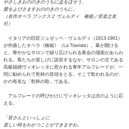
やさしきおののきのうちに盃をほそう、
愛をよびさますおののきのうちに」
（名作オペラ ブックス２ ヴェルディ 椿姫／音楽之友
社）
イタリアの巨匠ジュゼッペ・ヴェルディ（1813-1901）
が作曲したオペラ《椿姫》（La Traviata）。幕が開ける
と、華やかなサロンで繰り広げられる夜会の場面があらわ
れる。客たちが楽しげに談笑するなか、サロンの主である
高級娼婦ヴィオレッタに惹かれる青年アルフレードが、一
同に勧められて乾杯の音頭をとる。そこで歌われるのが、
かの有名な「乾杯の歌」である。
アルフレードの呼びかけにヴィオレッタは次のように応
える。
「皆さんといっしょに
楽しい時をわかつことができますわ。