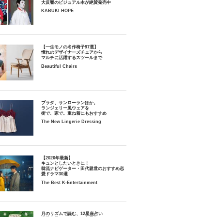
大反響のビジュアル本が絶賛発売中
KABUKI HOPE
【一生モノの名作椅子97選】
憧れのデザイナーズチェアから
マルチに活躍するスツールまで
Beautiful Chairs
プラダ、サンローランほか。
ランジェリー風ウェアを
街で、家で。重ね着にもおすすめ
The New Lingerie Dressing
【2026年最新】
キュンとしたいときに！
韓流ナビゲーター・田代親世のおすすめ恋
愛ドラマ30選
The Best K-Entertainment
月のリズムで読む、12星座占い