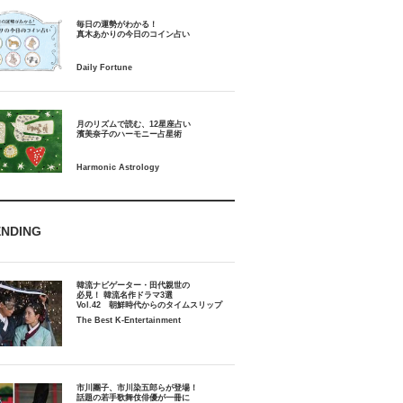
毎日の運勢がわかる！
月のリズムで読む、12星座占い
ENDING
韓流ナビゲーター・田代親世の
必見！ 韓流名作ドラマ3選
Vol.42 朝鮮時代からのタイムスリップ
The Best K-Entertainment
市川團子、市川染五郎らが登場！
話題の若手歌舞伎俳優が一冊に