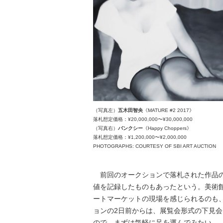
（写真左）
五木田智央
《MATURE #2 2017》
落札想定価格：¥20,000,000〜¥30,000,000
（写真右）
バンクシー
《Happy Choppers》
落札想定価格：¥1,200,000〜¥2,000,000
PHOTOGRAPHS: COURTESY OF SBI ART AUCTION
前回のオークションで落札された作品の
値を記録したものもあったという。美術
ートマーケットの現場を感じられるのも
ョンの2日前からは、展覧会形式の下見
ので、まずは気軽に足を運んでみたい。