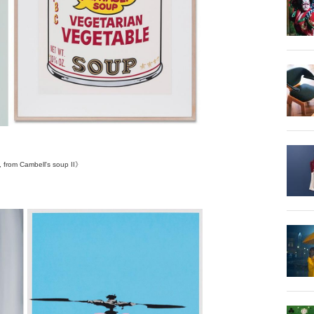
 from Cambell's soup II》