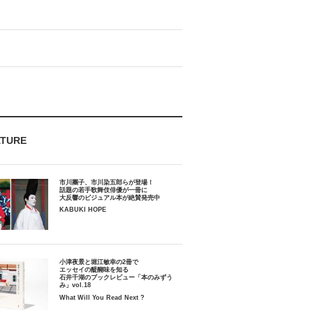
ATURE
市川團子、市川染五郎らが登場！
話題の若手歌舞伎俳優が一冊に
大反響のビジュアル本が絶賛発売中
KABUKI HOPE
小津夜景と堀江敏幸の2冊で
エッセイの醍醐味を知る
石井千湖のブックレビュー「本のみずう
み」vol.18
What Will You Read Next ?