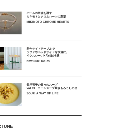
パールの常識を覆す
ミキモトとクロムハーツの新章
MIKIMOTO CHROME HEARTS
新作サイドテーブルで
ソファやベッドサイドを快適に。
イクスシー、HAYほか6選
New Side Tables
長尾智子の日々のスープ
Vol.19 コーンスープ焼きもろこしのせ
SOUP, A WAY OF LIFE
RTUNE