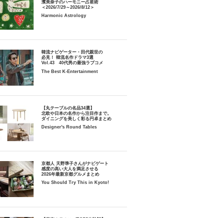
濱美奈子のハーモニー占星術
＜2026/7/29～2026/8/12＞
Harmonic Astrology
韓流ナビゲーター・田代親世の
必見！ 韓流名作ドラマ3選
Vol.43 40代男の最強ラブコメ
The Best K-Entertainment
【丸テーブルの名品34選】
北欧や日本の名作から注目作まで。
ダイニングを美しく彩る円卓まとめ
Designer's Round Tables
京都人 天野準子さんがナビゲート
感度の高い大人を満足させる
2026年最新京都グルメまとめ
You Should Try This in Kyoto!