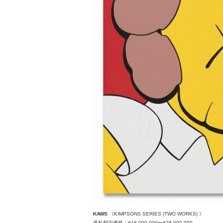
KAWS
《KIMPSONS SERIES (TWO WORKS) 》
落札想定価格：¥18,000,000〜¥28,000,000