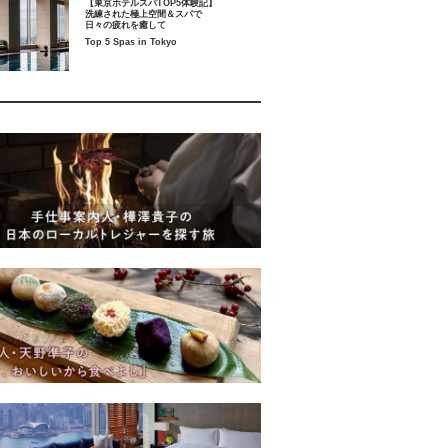
【東京ホテルスパTOP5体験記】
洗練された極上空間＆スパで
日々の疲れを癒して
Top 5 Spas in Tokyo