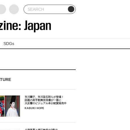
SDGs
ATURE
市川團子、市川染五郎らが登場！
話題の若手歌舞伎俳優が一冊に
大反響のビジュアル本が絶賛発売中
KABUKI HOPE