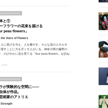
IGN&INTERIORS
本と①
ーフラワーの花束を届ける
r peas flowers」
 the Voice of Flowers
、人に喜びを与え、人を癒やす。そんな花のエネルギ
手渡すことに力を尽くす人がいる。神奈川県の藤野の
、のびやかに花を育てる「four peas flowers」を訪ね
, 2026
IGN&INTERIORS
ラが実験的な空間に――
自体が作品。
芸術家のアトリエ
 Strength