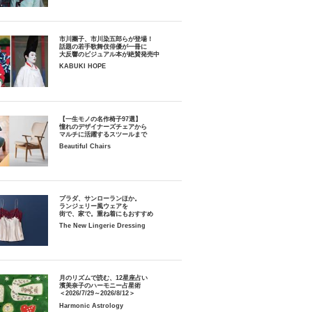
市川團子、市川染五郎らが登場！
話題の若手歌舞伎俳優が一冊に
大反響のビジュアル本が絶賛発売中
KABUKI HOPE
【一生モノの名作椅子97選】
憧れのデザイナーズチェアから
マルチに活躍するスツールまで
Beautiful Chairs
プラダ、サンローランほか。
ランジェリー風ウェアを
街で、家で。重ね着にもおすすめ
The New Lingerie Dressing
月のリズムで読む、12星座占い
濱美奈子のハーモニー占星術
＜2026/7/29～2026/8/12＞
Harmonic Astrology