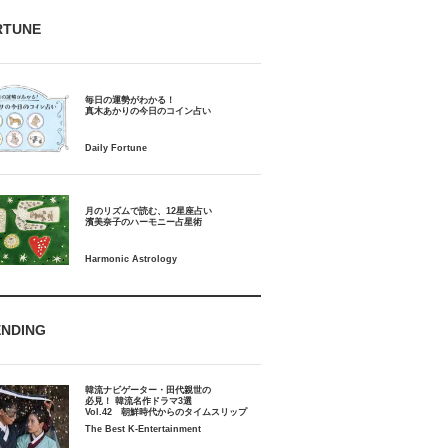
RTUNE
毎日の運勢がわかる！
月のリズムで読む、12星座占い
ENDING
韓流ナビゲーター・田代親世の
必見！ 韓流名作ドラマ3選
Vol.42 朝鮮時代からのタイムスリップ
The Best K-Entertainment