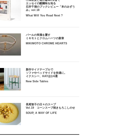
小津夜景と堀江敏幸の2冊で
エッセイの醍醐味を知る
石井千湖のブックレビュー「本のみずう
み」vol.18
What Will You Read Next ?
パールの常識を覆す
ミキモトとクロムハーツの新章
MIKIMOTO CHROME HEARTS
新作サイドテーブルで
ソファやベッドサイドを快適に。
イクスシー、HAYほか6選
New Side Tables
長尾智子の日々のスープ
Vol.19 コーンスープ焼きもろこしのせ
SOUP, A WAY OF LIFE