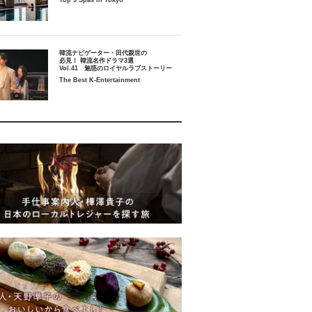
Top 5 Spas in Tokyo
韓流ナビゲーター・田代親世の
必見！ 韓流名作ドラマ3選
Vol.41 魅惑のロイヤルラブストーリー
The Best K-Entertainment