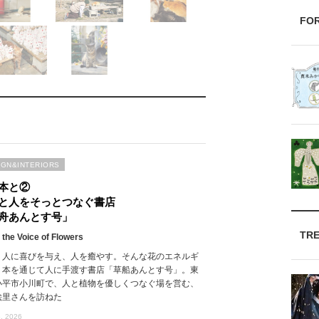
FO
IGN&INTERIORS
本と②
と人をそっとつなぐ書店
舟あんとす号」
TR
 the Voice of Flowers
、人に喜びを与え、人を癒やす。そんな花のエネルギ
、本を通じて人に手渡す書店「草船あんとす号」。東
小平市小川町で、人と植物を優しくつなぐ場を営む、
絵里さんを訪ねた
, 2026