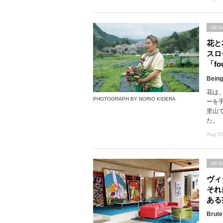
DES
花と
スロ
「fou
Being
花は
PHOTOGRAPH BY NORIO KIDERA
ーを
里山で
た。
Aug 05
DES
ヴィ
それ
ある
Brute