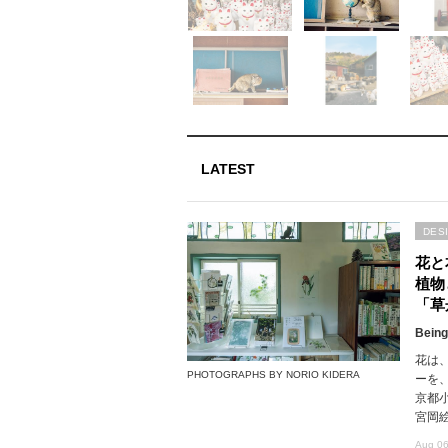
LATEST
DES
花と
植物
「草
Being
花は
PHOTOGRAPHS BY NORIO KIDERA
ーを
京都
宮岡
Aug 06