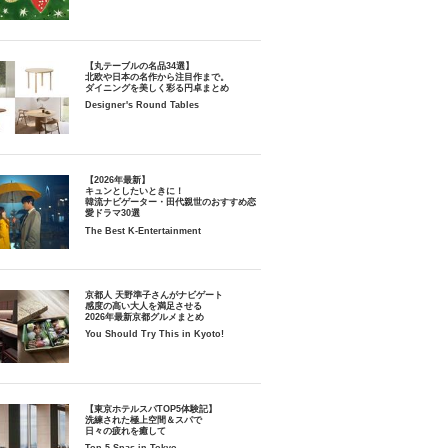
【丸テーブルの名品34選】
北欧や日本の名作から注目作まで。
ダイニングを美しく彩る円卓まとめ
Designer's Round Tables
【2026年最新】
キュンとしたいときに！
韓流ナビゲーター・田代親世のおすすめ恋
愛ドラマ30選
The Best K-Entertainment
京都人 天野準子さんがナビゲート
感度の高い大人を満足させる
2026年最新京都グルメまとめ
You Should Try This in Kyoto!
【東京ホテルスパTOP5体験記】
洗練された極上空間＆スパで
日々の疲れを癒して