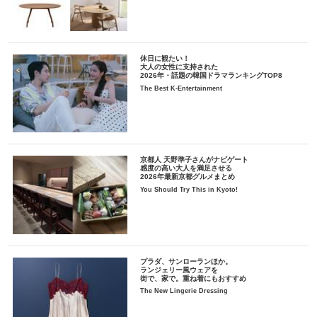
休日に観たい！
大人の女性に支持された
2026年・話題の韓国ドラマランキングTOP8
The Best K-Entertainment
京都人 天野準子さんがナビゲート
感度の高い大人を満足させる
2026年最新京都グルメまとめ
You Should Try This in Kyoto!
プラダ、サンローランほか。
ランジェリー風ウェアを
街で、家で。重ね着にもおすすめ
The New Lingerie Dressing