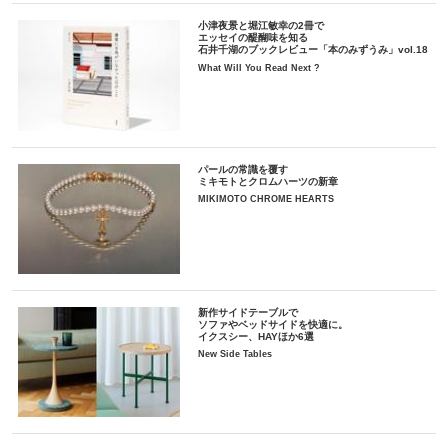
小津夜景と堀江敏幸の2冊で
エッセイの醍醐味を知る
石井千湖のブックレビュー「本のみずうみ」vol.18
What Will You Read Next ?
パールの常識を覆す
ミキモトとクロムハーツの新章
MIKIMOTO CHROME HEARTS
新作サイドテーブルで
ソファやベッドサイドを快適に。
イクスシー、HAYほか6選
New Side Tables