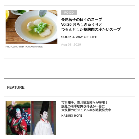
FOOD
長尾智子の日々のスープ
Vol.20 おろしきゅうりと
つるんとした鶏胸肉の冷たいスープ
SOUP, A WAY OF LIFE
Aug 08, 2026
PHOTOGRAPH BY TAKAKO HIROSE
FEATURE
市川團子、市川染五郎らが登場！
話題の若手歌舞伎俳優が一冊に
大反響のビジュアル本が絶賛発売中
KABUKI HOPE