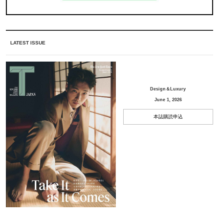
LATEST ISSUE
Design＆Luxury
June 1, 2026
本誌購読申込