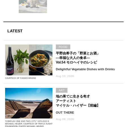
LATEST
FOOD
平野由希子の「野菜とお酒」
―幸福な大人の食卓―
Vol.54 モロヘイヤのレシピ
Delightful Vegetable Dishes with Drinks
Aug 10, 2026
COURTESY OF YUKIKO HIRANO
ART
地の果てに生きる奇才
アーティスト
マイケル・ハイザー【前編】
OUT THERE
Aug 09, 2026
“COMPLEX ONE AND TWO, CITY,” 1970-2022 ©
MICHAEL HEIZER. COURTESY OF TRIPLE AUGHT
FOUNDATION. PHOTO: MICHAEL HEIZER