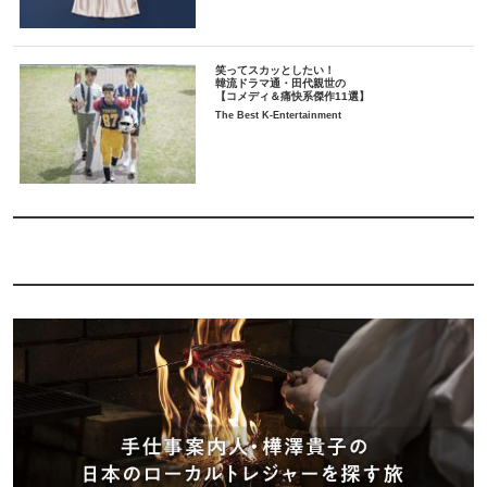
笑ってスカッとしたい！
韓流ドラマ通・田代親世の
【コメディ＆痛快系傑作11選】
The Best K-Entertainment