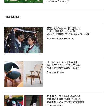
TRENDING
韓流ナビゲーター・田代親世の
必見！ 韓流名作ドラマ3選
Vol.42 朝鮮時代からのタイムスリップ
The Best K-Entertainment
【一生モノの名作椅子97選】
憧れのデザイナーズチェアから
マルチに活躍するスツールまで
Beautiful Chairs
市川團子、市川染五郎らが登場！
話題の若手歌舞伎俳優が一冊に
大反響のビジュアル本が絶賛発売中