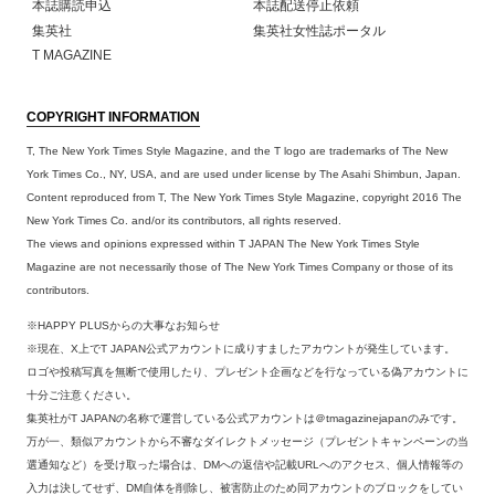
本誌購読申込
本誌配送停止依頼
集英社
集英社女性誌ポータル
T MAGAZINE
COPYRIGHT INFORMATION
T, The New York Times Style Magazine, and the T logo are trademarks of The New
York Times Co., NY, USA, and are used under license by The Asahi Shimbun, Japan.
Content reproduced from T, The New York Times Style Magazine, copyright 2016 The
New York Times Co. and/or its contributors, all rights reserved.
The views and opinions expressed within T JAPAN The New York Times Style
Magazine are not necessarily those of The New York Times Company or those of its
contributors.
※HAPPY PLUSからの大事なお知らせ
※現在、X上でT JAPAN公式アカウントに成りすましたアカウントが発生しています。
ロゴや投稿写真を無断で使用したり、プレゼント企画などを行なっている偽アカウントに
十分ご注意ください。
集英社がT JAPANの名称で運営している公式アカウントは＠tmagazinejapanのみです。
万が一、類似アカウントから不審なダイレクトメッセージ（プレゼントキャンペーンの当
選通知など）を受け取った場合は、DMへの返信や記載URLへのアクセス、個人情報等の
入力は決してせず、DM自体を削除し、被害防止のため同アカウントのブロックをしてい