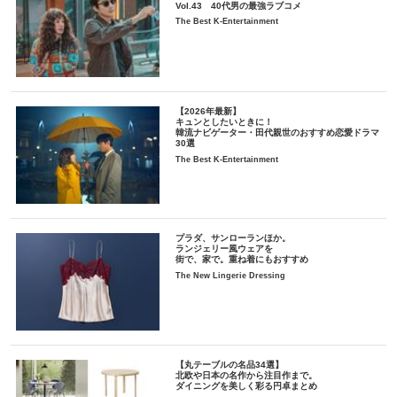
Vol.43 40代男の最強ラブコメ
The Best K-Entertainment
【2026年最新】
キュンとしたいときに！
韓流ナビゲーター・田代親世のおすすめ恋愛ドラマ
30選
The Best K-Entertainment
プラダ、サンローランほか。
ランジェリー風ウェアを
街で、家で。重ね着にもおすすめ
The New Lingerie Dressing
【丸テーブルの名品34選】
北欧や日本の名作から注目作まで。
ダイニングを美しく彩る円卓まとめ