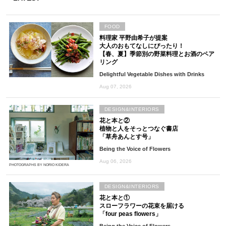
FOOD
料理家 平野由希子が提案
大人のおもてなしにぴったり！
【春、夏】季節別の野菜料理とお酒のペア
リング
Delightful Vegetable Dishes with Drinks
Aug 07, 2026
DESIGN&INTERIORS
花と本と②
植物と人をそっとつなぐ書店
「草舟あんとす号」
Being the Voice of Flowers
Aug 06, 2026
PHOTOGRAPHS BY NORIO KIDERA
DESIGN&INTERIORS
花と本と①
スローフラワーの花束を届ける
「four peas flowers」
Being the Voice of Flowers