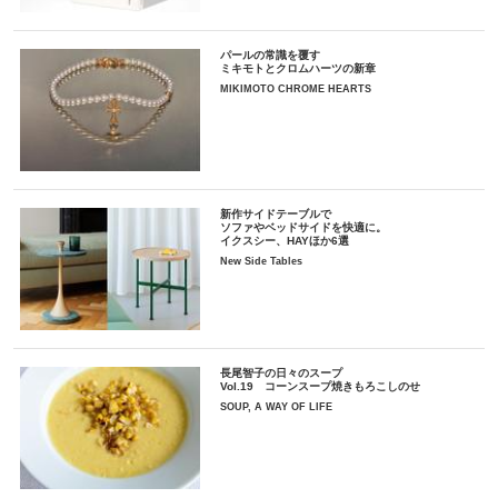
パールの常識を覆す
ミキモトとクロムハーツの新章
MIKIMOTO CHROME HEARTS
新作サイドテーブルで
ソファやベッドサイドを快適に。
イクスシー、HAYほか6選
New Side Tables
長尾智子の日々のスープ
Vol.19 コーンスープ焼きもろこしのせ
SOUP, A WAY OF LIFE