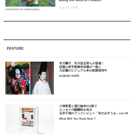
Aug 05, 2026
PHOTOGRAPH BY NORIO KIDERA
FEATURE
市川團子、市川染五郎らが登場！
話題の若手歌舞伎俳優が一冊に
大反響のビジュアル本が絶賛発売中
KABUKI HOPE
小津夜景と堀江敏幸の2冊で
エッセイの醍醐味を知る
石井千湖のブックレビュー「本のみずうみ」vol.18
What Will You Read Next ?