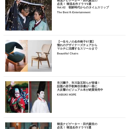
韓流ナビゲーター・田代親世の
必見！ 韓流名作ドラマ3選
Vol.42 朝鮮時代からのタイムスリップ
The Best K-Entertainment
【一生モノの名作椅子97選】
憧れのデザイナーズチェアから
マルチに活躍するスツールまで
Beautiful Chairs
市川團子、市川染五郎らが登場！
話題の若手歌舞伎俳優が一冊に
大反響のビジュアル本が絶賛発売中
KABUKI HOPE
韓流ナビゲーター・田代親世の
必見！ 韓流名作ドラマ3選