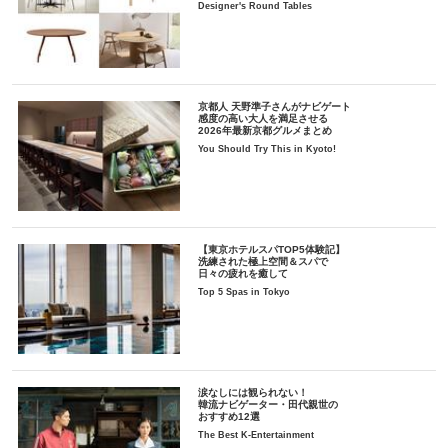
Designer's Round Tables
京都人 天野準子さんがナビゲート
感度の高い大人を満足させる
2026年最新京都グルメまとめ
You Should Try This in Kyoto!
【東京ホテルスパTOP5体験記】
洗練された極上空間＆スパで
日々の疲れを癒して
Top 5 Spas in Tokyo
涙なしには観られない！
韓流ナビゲーター・田代親世の
おすすめ12選
The Best K-Entertainment