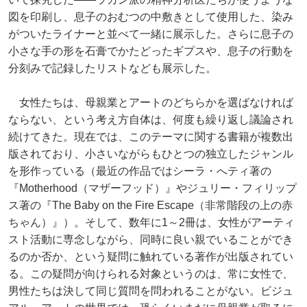
図を印刷し、息子のおむつの中敷きとして使用した、染み
がついたライナーと並べて一緒に展示した。さらに息子の
小さな手の形を石膏でかたどったギプスや、息子の行動を
分刻みで記録したリストなども展示した。
女性たちは、母親業とアートのどちらかを選ばなければ
ならない、という考え方自体は、何度も繰り返し議論され
続けてきた。現在では、このテーマに関する書籍が複数出
版されており、小さいながらもひとつの独立したジャンル
を形作っている（最近の作品ではシーラ・へティ著の
『Motherhood（マザーフッド）』やジュリー・フィリップ
ス著の『The Baby on the Fire Escape（非常階段の上の赤
ちゃん）』）。そして、数年に1～2冊は、女性がアーティ
スト活動に専念しながら、同時に良い親でいることができ
るのか否か、という疑問に触れている著作が出版されてい
る。この疑問が向けられる対象というのは、常に女性で、
男性たちは決して同じ質問を問われることがない。ビジュ