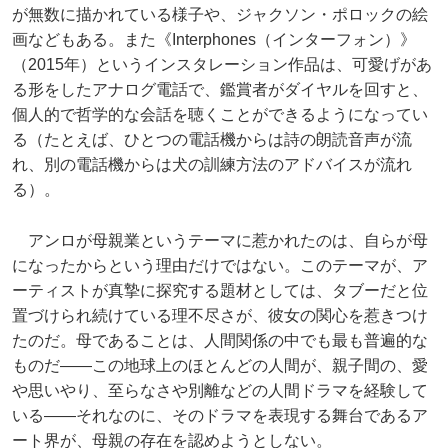
が無数に描かれている様子や、ジャクソン・ポロックの絵
画などもある。また《Interphones（インターフォン）》
（2015年）というインスタレーション作品は、可愛げがあ
る形をしたアナログ電話で、鑑賞者がダイヤルを回すと、
個人的で哲学的な会話を聴くことができるようになってい
る（たとえば、ひとつの電話機からは詩の朗読音声が流
れ、別の電話機からは犬の訓練方法のアドバイスが流れ
る）。
アンロが母親業というテーマに惹かれたのは、自らが母
になったからという理由だけではない。このテーマが、ア
ーティストが真摯に探究する題材としては、タブーだと位
置づけられ続けている理不尽さが、彼女の関心を惹きつけ
たのだ。母であることは、人間関係の中でも最も普遍的な
ものだ――この地球上のほとんどの人間が、親子間の、愛
や思いやり、至らなさや別離などの人間ドラマを経験して
いる――それなのに、そのドラマを表現する舞台であるア
ート界が、母親の存在を認めようとしない。