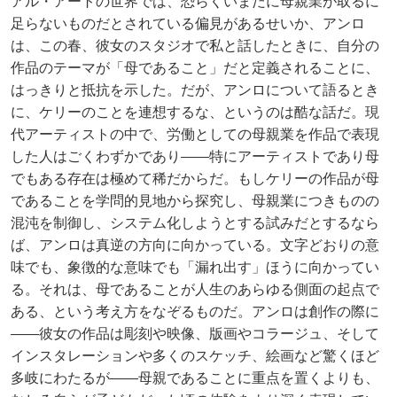
アル・アートの世界では、恐らくいまだに母親業が取るに
足らないものだとされている偏見があるせいか、アンロ
は、この春、彼女のスタジオで私と話したときに、自分の
作品のテーマが「母であること」だと定義されることに、
はっきりと抵抗を示した。だが、アンロについて語るとき
に、ケリーのことを連想するな、というのは酷な話だ。現
代アーティストの中で、労働としての母親業を作品で表現
した人はごくわずかであり――特にアーティストであり母
でもある存在は極めて稀だからだ。もしケリーの作品が母
であることを学問的見地から探究し、母親業につきものの
混沌を制御し、システム化しようとする試みだとするなら
ば、アンロは真逆の方向に向かっている。文字どおりの意
味でも、象徴的な意味でも「漏れ出す」ほうに向かってい
る。それは、母であることが人生のあらゆる側面の起点で
ある、という考え方をなぞるものだ。アンロは創作の際に
――彼女の作品は彫刻や映像、版画やコラージュ、そして
インスタレーションや多くのスケッチ、絵画など驚くほど
多岐にわたるが――母親であることに重点を置くよりも、