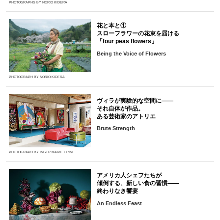
PHOTOGRAPHS BY NORIO KIDERA
花と本と①
スローフラワーの花束を届ける
「four peas flowers」
Being the Voice of Flowers
PHOTOGRAPH BY NORIO KIDERA
ヴィラが実験的な空間に――
それ自体が作品。
ある芸術家のアトリエ
Brute Strength
PHOTOGRAPH BY INGER MARIE GRINI
アメリカ人シェフたちが
傾倒する、新しい食の習慣――
終わりなき饗宴
An Endless Feast