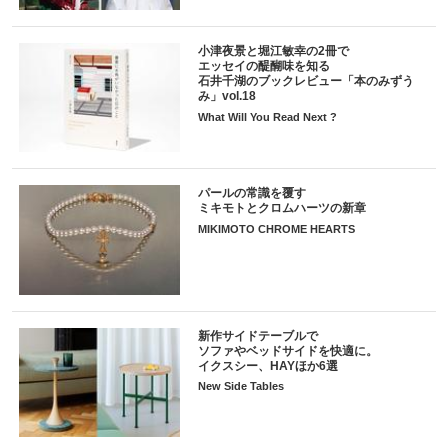
小津夜景と堀江敏幸の2冊で
エッセイの醍醐味を知る
石井千湖のブックレビュー「本のみずう
み」vol.18
What Will You Read Next ?
パールの常識を覆す
ミキモトとクロムハーツの新章
MIKIMOTO CHROME HEARTS
新作サイドテーブルで
ソファやベッドサイドを快適に。
イクスシー、HAYほか6選
New Side Tables