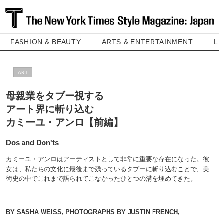
FASHION & BEAUTY
ARTS & ENTERTAINMENT
L
ART
母親業をタブー視する
アート界に斬り込む
カミーユ・アンロ【前編】
Dos and Don'ts
カミーユ・アンロはアーティストとして非常に重要な存在になった。彼
女は、私たちの文化に最後まで残っているタブーに斬り込むことで、美
術史の中でこれまで語られてこなかったひとつの溝を埋めてきた。
BY SASHA WEISS, PHOTOGRAPHS BY JUSTIN FRENCH,