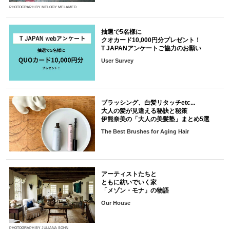
PHOTOGRAPH BY MELODY MELAMED
抽選で5名様に
クオカード10,000円分プレゼント！
T JAPANアンケートご協力のお願い
User Survey
ブラッシング、白髪リタッチetc...
大人の髪が見違える秘訣と秘策
伊熊奈美の「大人の美髪塾」まとめ5選
The Best Brushes for Aging Hair
アーティストたちと
ともに紡いでいく家
「メゾン・モナ」の物語
Our House
PHOTOGRAPH BY JULIANA SOHN