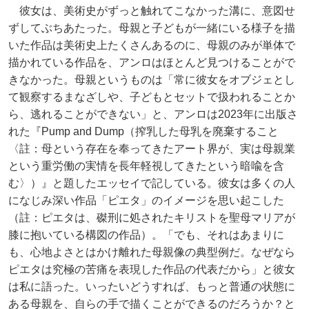
彼女は、美術史がずっと触れてこなかった溝に、意図せ
ずしてぶちあたった。母親と子どもが一緒にいる様子を描
いた作品は美術史上たくさんあるのに、母親のみが単体で
描かれている作品を、アンロはほとんど見つけることがで
きなかった。母親というものは「常に彼女をオブジェとし
て観察するまなざしや、子どもとセットで扱われることか
ら、逃れることができない」と、アンロは2023年に出版さ
れた『Pump and Dump（搾乳した母乳を廃棄すること
〈註：母という存在を奉ってきたアート界が、実は母親業
という重労働の実情を長年軽視してきたという暗喩を含
む〉）』と題したエッセイで記している。彼女は多くの人
になじみ深い作品「ピエタ」のイメージを思い起こした
（註：ピエタは、磔刑に処されたキリストを聖母マリアが
膝に抱いている構図の作品）。「でも、それはあまりに
も、心地よさとはかけ離れた母親像の典型例だ。なぜなら
ピエタは究極の苦痛を表現した作品の代表だから」と彼女
は私に語った。いったいどうすれば、もっと普通の状態に
ある母親を、自らの手で描くことができるのだろうか？と