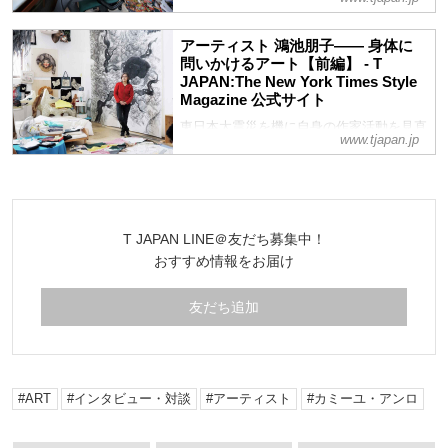
むせかえるほどの色とイメージの氾濫。国
立新美術館にて初めての大回顧展『田名網
敬一 記憶の冒険』を開催中の田名網敬一
アーティスト 鴻池朋子―― 身体に
の冒険する記憶とは？
問いかけるアート【前編】 - T
JAPAN:The New York Times Style
Magazine 公式サイト
東日本大震災を機に自身の作家活動を見直
www.tjapan.jp
し模索しつづけた鴻池朋子。“生き延びる
ためのアート”はさまざまな人や出来事を
巻き込んでどこまでも進んでいく。
T JAPAN LINE＠友だち募集中！
おすすめ情報をお届け
友だち追加
ART
インタビュー・対談
アーティスト
カミーユ・アンロ