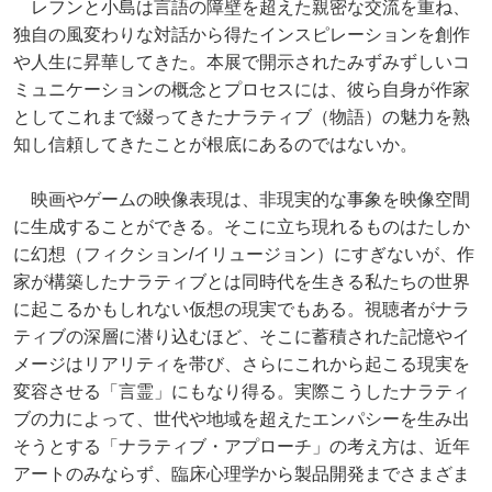
レフンと小島は言語の障壁を超えた親密な交流を重ね、
独自の風変わりな対話から得たインスピレーションを創作
や人生に昇華してきた。本展で開示されたみずみずしいコ
ミュニケーションの概念とプロセスには、彼ら自身が作家
としてこれまで綴ってきたナラティブ（物語）の魅力を熟
知し信頼してきたことが根底にあるのではないか。
映画やゲームの映像表現は、非現実的な事象を映像空間
に生成することができる。そこに立ち現れるものはたしか
に幻想（フィクション/イリュージョン）にすぎないが、作
家が構築したナラティブとは同時代を生きる私たちの世界
に起こるかもしれない仮想の現実でもある。視聴者がナラ
ティブの深層に潜り込むほど、そこに蓄積された記憶やイ
メージはリアリティを帯び、さらにこれから起こる現実を
変容させる「言霊」にもなり得る。実際こうしたナラティ
ブの力によって、世代や地域を超えたエンパシーを生み出
そうとする「ナラティブ・アプローチ」の考え方は、近年
アートのみならず、臨床心理学から製品開発までさまざま