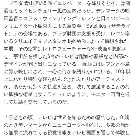
プラダ 青山店の5 階でエレベーターを降りるとそこは瀟
洒なミッドセンチュリー風の室内だった。デンマークの映
画監督ニコラス・ウィンディング・レフンと日本のゲーム
クリエイター小島秀夫による展覧会「Satellites（サテライ
ト）」の会場である。プラダ財団の支援を受け、レフン率
いるクリエイティブスタジオ byNWRによって構想された
本展。その空間はレトロフューチャーなSF映画を想起さ
せ、宇宙船を模した6台のテレビは配線や基板など内部の
デザインが剥き出しになっている。画面にはレフンと小島
の顔が映し出され、一心に何かを語りかけている。10年以
上にわたり特別な絆を結んできたふたりのアーティスト
が、あたかも別々の軌道を巡る、決して邂逅することのな
い孤独な衛星（サテライト）のように、モニター画面を通
して対話を交わしているのだ。
「子どもの頃、テレビは世界を知るための窓でした。8 歳
のときデンマークからニューヨークへ移住し、多数の局か
ら無限に流れてくる視覚情報をテレビ画面を通して体験し