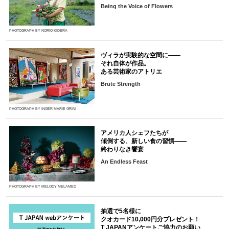
Being the Voice of Flowers
PHOTOGRAPH BY NORIO KIDERA
ヴィラが実験的な空間に――
それ自体が作品。
ある芸術家のアトリエ
Brute Strength
PHOTOGRAPH BY INGER MARIE GRINI
アメリカ人シェフたちが
傾倒する、新しい食の習慣――
終わりなき饗宴
An Endless Feast
PHOTOGRAPH BY MELODY MELAMED
抽選で5名様に
クオカード10,000円分プレゼント！
T JAPANアンケートご協力のお願い