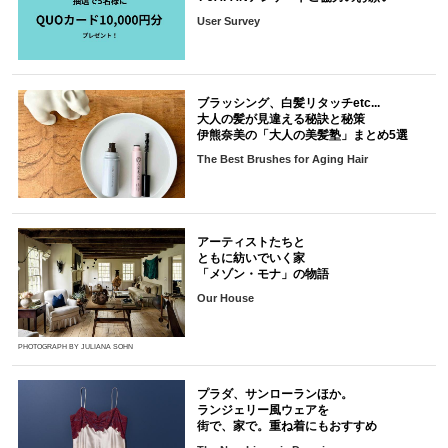
User Survey
ブラッシング、白髪リタッチetc...
大人の髪が見違える秘訣と秘策
伊熊奈美の「大人の美髪塾」まとめ5選
The Best Brushes for Aging Hair
アーティストたちと
ともに紡いでいく家
「メゾン・モナ」の物語
Our House
PHOTOGRAPH BY JULIANA SOHN
プラダ、サンローランほか。
ランジェリー風ウェアを
街で、家で。重ね着にもおすすめ