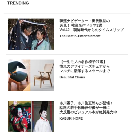
TRENDING
韓流ナビゲーター・田代親世の
必見！ 韓流名作ドラマ3選
Vol.42 朝鮮時代からのタイムスリップ
The Best K-Entertainment
【一生モノの名作椅子97選】
憧れのデザイナーズチェアから
マルチに活躍するスツールまで
Beautiful Chairs
市川團子、市川染五郎らが登場！
話題の若手歌舞伎俳優が一冊に
大反響のビジュアル本が絶賛発売中
KABUKI HOPE