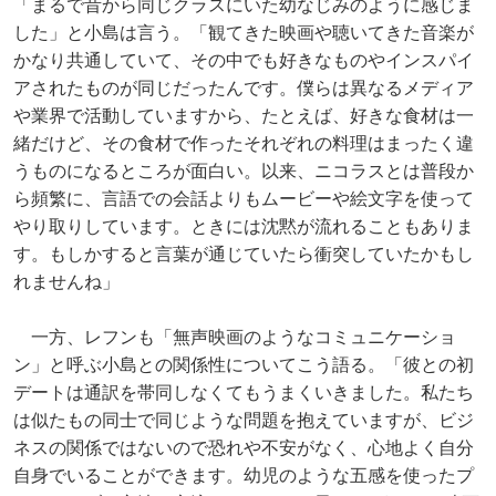
「まるで昔から同じクラスにいた幼なじみのように感じま
した」と小島は言う。「観てきた映画や聴いてきた音楽が
かなり共通していて、その中でも好きなものやインスパイ
アされたものが同じだったんです。僕らは異なるメディア
や業界で活動していますから、たとえば、好きな食材は一
緒だけど、その食材で作ったそれぞれの料理はまったく違
うものになるところが面白い。以来、ニコラスとは普段か
ら頻繁に、言語での会話よりもムービーや絵文字を使って
やり取りしています。ときには沈黙が流れることもありま
す。もしかすると言葉が通じていたら衝突していたかもし
れませんね」
一方、レフンも「無声映画のようなコミュニケーショ
ン」と呼ぶ小島との関係性についてこう語る。「彼との初
デートは通訳を帯同しなくてもうまくいきました。私たち
は似たもの同士で同じような問題を抱えていますが、ビジ
ネスの関係ではないので恐れや不安がなく、心地よく自分
自身でいることができます。幼児のような五感を使ったプ