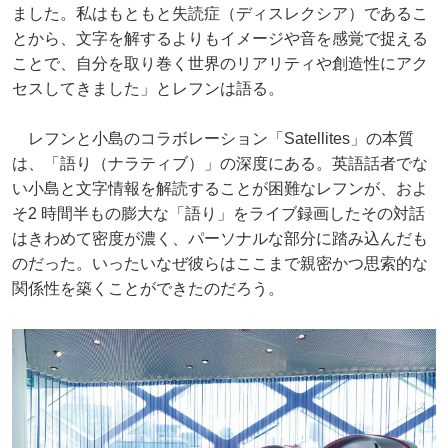
ました。私はもともと失読症（ディスレクシア）であるこ
とから、文字を解するよりもイメージや音を感覚で捉える
ことで、自分を取り巻く世界のリアリティや創造性にアク
セスしてきました」とレフンは語る。
レフンと小島のコラボレーション「Satellites」の本質
は、「語り（ナラティブ）」の深度にある。英語話者でな
い小島と文字情報を解読することが困難なレフンが、およ
そ2 時間半もの膨大な「語り」をライブ録画したその対話
はきわめて密度が濃く、パーソナルな部分に踏み込んだも
のだった。いったいなぜ彼らはここまで親密かつ思索的な
関係性を築くことができたのだろう。