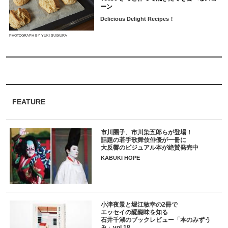
ーン
Delicious Delight Recipes！
PHOTOGRAPH BY YUKI SUGIURA
FEATURE
市川團子、市川染五郎らが登場！
話題の若手歌舞伎俳優が一冊に
大反響のビジュアル本が絶賛発売中
KABUKI HOPE
小津夜景と堀江敏幸の2冊で
エッセイの醍醐味を知る
石井千湖のブックレビュー「本のみずう
み」vol.18