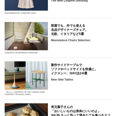
The New Lingerie Dressing
PHOTOGRAPH BY SHINSUKE SATO
部屋でも、外でも使える
名品デザイナーズチェア。
北欧、イタリアなど5選
Masterpiece Chairs Selection
COURTESY OF MONTANA FURNITURE
新作サイドテーブルで
ソファやベッドサイドを快適に。
イクスシー、HAYほか6選
New Side Tables
（左から）COURTESY OF THE CONRAN SHOP,
COURTESY OF MAGIS JAPAN
有元葉子さんの
「おいしいものは身体にいいのよ」
Vol.36 さっと作って焼きたてを食べるスコ