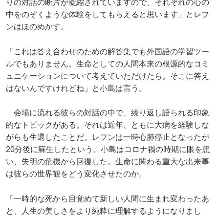
りの対話の断片が凝縮されていますので、それぞれの心の
中をのぞくような体験をしてもらえると思います」とレフ
ンはほのめかす。
「これは答え合わせのための解答集でも外国語の学習ツー
ルでもありません。生命としての人間本来の根源的なコミ
ュニケーションについて考えていただけたら。そこに答え
はないんですけれどね」と小島は言う。
会場に流れる彼らの対話の中で、繰り返し語られる印象
的なトピックがある。それは近年、ともに大病を経験しな
がらも生還したことだ。レフンは一時心肺停止となったが
20分後に蘇生したという。小島はコロナ禍の時期に眼を患
い、失明の危機から回復した。生命に関わる重大な出来事
は彼らの世界観をどう変化させたのか。
「一時的な死から目覚めて新しい人間に生まれ変わったあ
と、人生の美しさをより純粋に理解するようになりまし