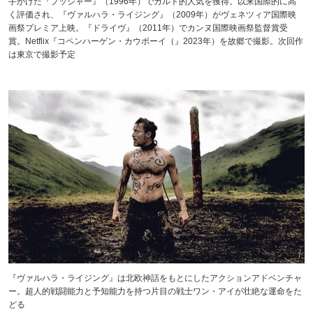
手がけた『プッシャー』（1996年）でカルト的人気を獲得。以来国際的に高
く評価され、『ヴァルハラ・ライジング』（2009年）がヴェネツィア国際映
画祭プレミア上映。『ドライヴ』（2011年）でカンヌ国際映画祭監督賞受
賞。Netflix『コペンハーゲン・カウボーイ（』2023年）を故郷で撮影。次回作
は東京で撮影予定
『ヴァルハラ・ライジング』は北欧神話をもとにしたアクションアドベンチャ
ー。超人的戦闘能力と予知能力を持つ片目の戦士ワン・アイが壮絶な運命をた
どる