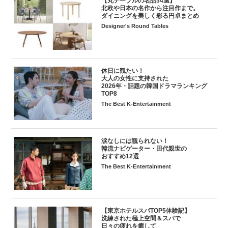
【丸テーブルの名品34選】
北欧や日本の名作から注目作まで。
ダイニングを美しく彩る円卓まとめ
Designer's Round Tables
休日に観たい！
大人の女性に支持された
2026年・話題の韓国ドラマランキング
TOP8
The Best K-Entertainment
涙なしには観られない！
韓流ナビゲーター・田代親世の
おすすめ12選
The Best K-Entertainment
【東京ホテルスパTOP5体験記】
洗練された極上空間＆スパで
日々の疲れを癒して