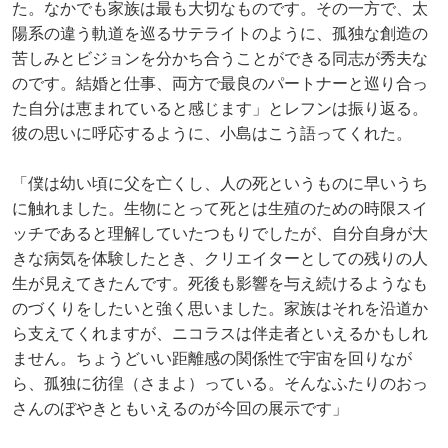
た。なかでも家族は最も大切なものです。その一方で、太
陽系の違う軌道を巡るサテライトのように、孤独な創造の
苦しみとビジョンを分かち合うことができる同志が秀夫な
のです。結婚と仕事、両方で最良のパートナーと巡り合っ
た自分は恵まれていると感じます」とレフンは振り返る。
彼の思いに呼応するように、小島はこう語ってくれた。
「僕は幼い頃に父を亡くし、人の死というものに早いうち
に触れました。生物にとって死とは生殖のための時限スイ
ッチであると理解していたつもりでしたが、自分自身が大
きな病気を体験したとき、クリエイターとしての残りの人
生が見えてきたんです。死後も影響を与え続けるようなも
のづくりをしたいと強く思いました。家族はそれを沿道か
ら支えてくれますが、ニコラスは伴走者といえるかもしれ
ません。ちょうどいい距離感の関係性で宇宙を回りなが
ら、孤独に彷徨（さまよ）っている。そんなふたりのおっ
さんのぼやきともいえるのが今回の展示です」