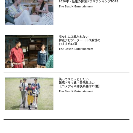
2026年・話題の韓国ドラマランキングTOP8
The Best K-Entertainment
涙なしには観られない！
韓流ナビゲーター・田代親世の
おすすめ12選
The Best K-Entertainment
笑ってスカッとしたい！
韓流ドラマ通・田代親世の
【コメディ＆痛快系傑作11選】
The Best K-Entertainment