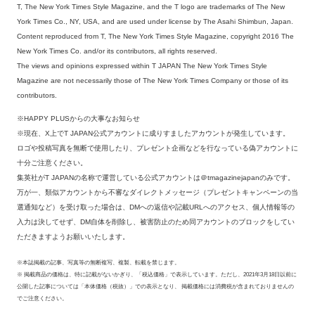
T, The New York Times Style Magazine, and the T logo are trademarks of The New
York Times Co., NY, USA, and are used under license by The Asahi Shimbun, Japan.
Content reproduced from T, The New York Times Style Magazine, copyright 2016 The
New York Times Co. and/or its contributors, all rights reserved.
The views and opinions expressed within T JAPAN The New York Times Style
Magazine are not necessarily those of The New York Times Company or those of its
contributors.
※HAPPY PLUSからの大事なお知らせ
※現在、X上でT JAPAN公式アカウントに成りすましたアカウントが発生しています。
ロゴや投稿写真を無断で使用したり、プレゼント企画などを行なっている偽アカウントに
十分ご注意ください。
集英社がT JAPANの名称で運営している公式アカウントは＠tmagazinejapanのみです。
万が一、類似アカウントから不審なダイレクトメッセージ（プレゼントキャンペーンの当
選通知など）を受け取った場合は、DMへの返信や記載URLへのアクセス、個人情報等の
入力は決してせず、DM自体を削除し、被害防止のため同アカウントのブロックをしてい
ただきますようお願いいたします。
※本誌掲載の記事、写真等の無断複写、複製、転載を禁じます。
※ 掲載商品の価格は、特に記載がないかぎり、「税込価格」で表示しています。ただし、2021年3月18日以前に
公開した記事については「本体価格（税抜）」での表示となり、 掲載価格には消費税が含まれておりませんの
でご注意ください。