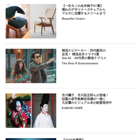
【一生モノの名作椅子97選】
憧れのデザイナーズチェアから
マルチに活躍するスツールまで
Beautiful Chairs
韓流ナビゲーター・田代親世の
必見！ 韓流名作ドラマ3選
Vol.43 40代男の最強ラブコメ
The Best K-Entertainment
市川團子、市川染五郎らが登場！
話題の若手歌舞伎俳優が一冊に
大反響のビジュアル本が絶賛発売中
KABUKI HOPE
【2026年最新】