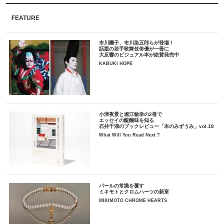
FEATURE
市川團子、市川染五郎らが登場！
話題の若手歌舞伎俳優が一冊に
大反響のビジュアル本が絶賛発売中
KABUKI HOPE
小津夜景と堀江敏幸の2冊で
エッセイの醍醐味を知る
石井千湖のブックレビュー「本のみずうみ」vol.18
What Will You Read Next ?
パールの常識を覆す
ミキモトとクロムハーツの新章
MIKIMOTO CHROME HEARTS