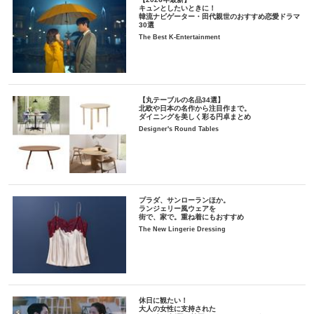
キュンとしたいときに！
韓流ナビゲーター・田代親世のおすすめ恋愛ドラマ
30選
The Best K-Entertainment
【丸テーブルの名品34選】
北欧や日本の名作から注目作まで。
ダイニングを美しく彩る円卓まとめ
Designer's Round Tables
プラダ、サンローランほか。
ランジェリー風ウェアを
街で、家で。重ね着にもおすすめ
The New Lingerie Dressing
休日に観たい！
大人の女性に支持された