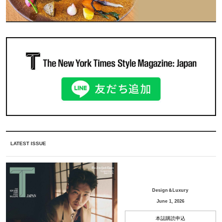
LATEST ISSUE
Design＆Luxury
June 1, 2026
本誌購読申込