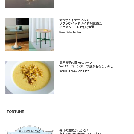
新作サイドテーブルで
ソファやベッドサイドを快適に。
イクスシー、HAYほか6選
New Side Tables
長尾智子の日々のスープ
Vol.19 コーンスープ焼きもろこしのせ
SOUP, A WAY OF LIFE
FORTUNE
毎日の運勢がわかる！