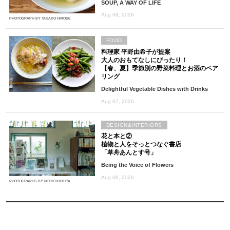
SOUP, A WAY OF LIFE
Aug 08, 2026
PHOTOGRAPH BY TAKAKO HIROSE
FOOD
料理家 平野由希子が提案
大人のおもてなしにぴったり！
【春、夏】季節別の野菜料理とお酒のペア
リング
Delightful Vegetable Dishes with Drinks
Aug 07, 2026
DESIGN&INTERIORS
花と本と②
植物と人をそっとつなぐ書店
「草舟あんとす号」
Being the Voice of Flowers
Aug 06, 2026
PHOTOGRAPHS BY NORIO KIDERA