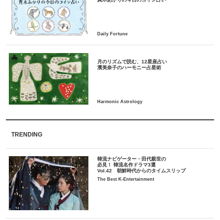
月のリズムで読む、12星座占い
TRENDING
韓流ナビゲーター・田代親世の
必見！ 韓流名作ドラマ3選
Vol.42 朝鮮時代からのタイムスリップ
The Best K-Entertainment