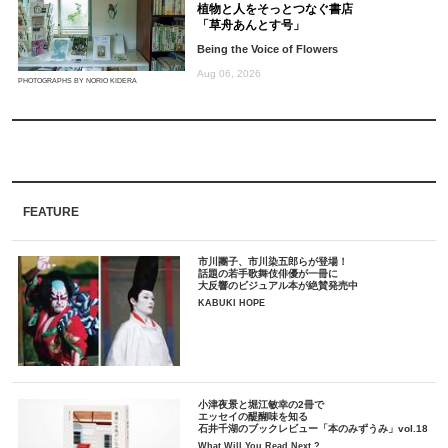
植物と人をそっとつなぐ書店
「草舟あんとす号」
Being the Voice of Flowers
Aug 06, 2026
PHOTOGRAPHS BY NORIO KIDERA
FEATURE
市川團子、市川染五郎らが登場！
話題の若手歌舞伎俳優が一冊に
大反響のビジュアル本が絶賛発売中
KABUKI HOPE
小津夜景と堀江敏幸の2冊で
エッセイの醍醐味を知る
石井千湖のブックレビュー「本のみずうみ」vol.18
What Will You Read Next ?