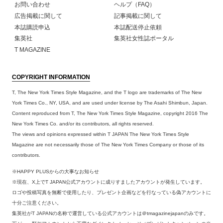
お問い合わせ
ヘルプ（FAQ）
広告掲載に関して
記事掲載に関して
本誌購読申込
本誌配送停止依頼
集英社
集英社女性誌ポータル
T MAGAZINE
COPYRIGHT INFORMATION
T, The New York Times Style Magazine, and the T logo are trademarks of The New
York Times Co., NY, USA, and are used under license by The Asahi Shimbun, Japan.
Content reproduced from T, The New York Times Style Magazine, copyright 2016 The
New York Times Co. and/or its contributors, all rights reserved.
The views and opinions expressed within T JAPAN The New York Times Style
Magazine are not necessarily those of The New York Times Company or those of its
contributors.
※HAPPY PLUSからの大事なお知らせ
※現在、X上でT JAPAN公式アカウントに成りすましたアカウントが発生しています。
ロゴや投稿写真を無断で使用したり、プレゼント企画などを行なっている偽アカウントに
十分ご注意ください。
集英社がT JAPANの名称で運営している公式アカウントは＠tmagazinejapanのみです。