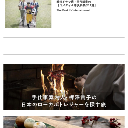
韓流ドラマ通・田代親世の
【コメディ＆痛快系傑作11選】
The Best K-Entertainment