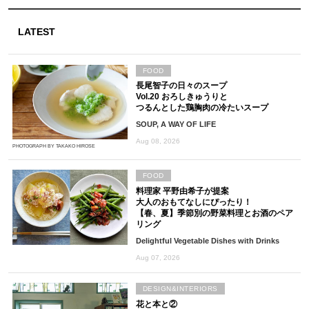
LATEST
FOOD
長尾智子の日々のスープ
Vol.20 おろしきゅうりと
つるんとした鶏胸肉の冷たいスープ
SOUP, A WAY OF LIFE
Aug 08, 2026
PHOTOGRAPH BY TAKAKO HIROSE
FOOD
料理家 平野由希子が提案
大人のおもてなしにぴったり！
【春、夏】季節別の野菜料理とお酒のペア
リング
Delightful Vegetable Dishes with Drinks
Aug 07, 2026
DESIGN&INTERIORS
花と本と②