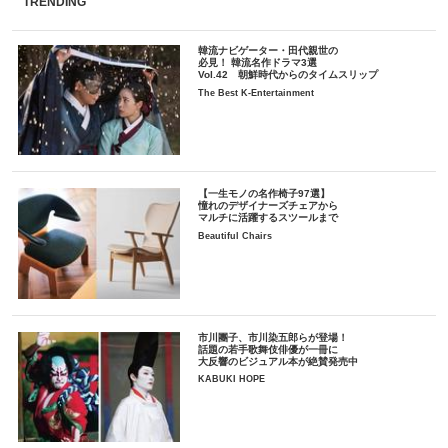
TRENDING
韓流ナビゲーター・田代親世の
必見！ 韓流名作ドラマ3選
Vol.42 朝鮮時代からのタイムスリップ
The Best K-Entertainment
【一生モノの名作椅子97選】
憧れのデザイナーズチェアから
マルチに活躍するスツールまで
Beautiful Chairs
市川團子、市川染五郎らが登場！
話題の若手歌舞伎俳優が一冊に
大反響のビジュアル本が絶賛発売中
KABUKI HOPE