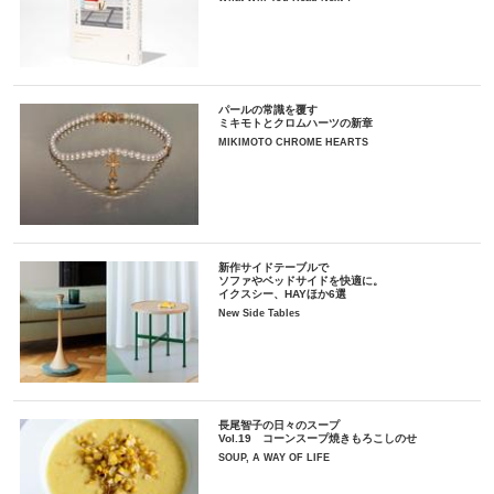
パールの常識を覆す
ミキモトとクロムハーツの新章
MIKIMOTO CHROME HEARTS
新作サイドテーブルで
ソファやベッドサイドを快適に。
イクスシー、HAYほか6選
New Side Tables
長尾智子の日々のスープ
Vol.19 コーンスープ焼きもろこしのせ
SOUP, A WAY OF LIFE