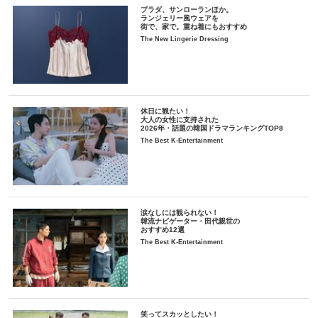
プラダ、サンローランほか。
ランジェリー風ウェアを
街で、家で。重ね着にもおすすめ
The New Lingerie Dressing
休日に観たい！
大人の女性に支持された
2026年・話題の韓国ドラマランキングTOP8
The Best K-Entertainment
涙なしには観られない！
韓流ナビゲーター・田代親世の
おすすめ12選
The Best K-Entertainment
笑ってスカッとしたい！