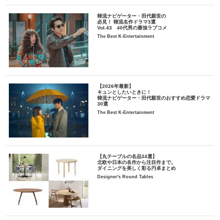
韓流ナビゲーター・田代親世の
必見！ 韓流名作ドラマ3選
Vol.43 40代男の最強ラブコメ
The Best K-Entertainment
【2026年最新】
キュンとしたいときに！
韓流ナビゲーター・田代親世のおすすめ恋愛ドラマ
30選
The Best K-Entertainment
【丸テーブルの名品34選】
北欧や日本の名作から注目作まで。
ダイニングを美しく彩る円卓まとめ
Designer's Round Tables