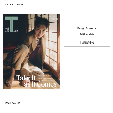
LATEST ISSUE
Design＆Luxury
June 1, 2026
本誌購読申込
FOLLOW US