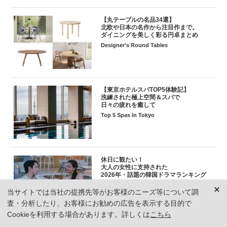
【丸テーブルの名品34選】
北欧や日本の名作から注目作まで。
ダイニングを美しく彩る円卓まとめ
Designer's Round Tables
【東京ホテルスパTOP5体験記】
洗練された極上空間＆スパで
日々の疲れを癒して
Top 5 Spas in Tokyo
休日に観たい！
大人の女性に支持された
2026年・話題の韓国ドラマランキング
TOP8
当サイトでは当社の提携先等がお客様のニーズ等について調
The Best K-Entertainment
査・分析したり、お客様にお勧めの広告を表示する目的で
Cookieを利用する場合があります。詳しくは
こちら