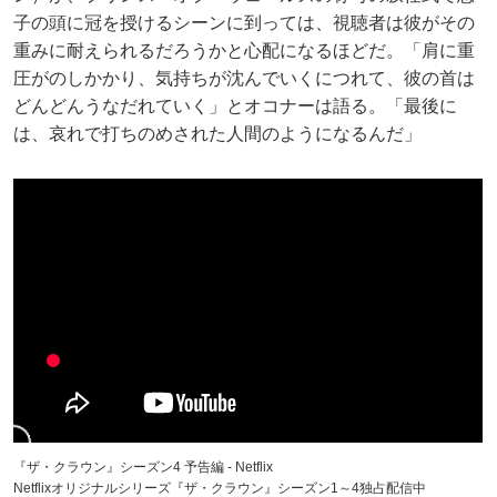
子の頭に冠を授けるシーンに到っては、視聴者は彼がその
重みに耐えられるだろうかと心配になるほどだ。「肩に重
圧がのしかかり、気持ちが沈んでいくにつれて、彼の首は
どんどんうなだれていく」とオコナーは語る。「最後に
は、哀れで打ちのめされた人間のようになるんだ」
『ザ・クラウン』シーズン4 予告編 - Netflix
Netflixオリジナルシリーズ『ザ・クラウン』シーズン1～4独占配信中