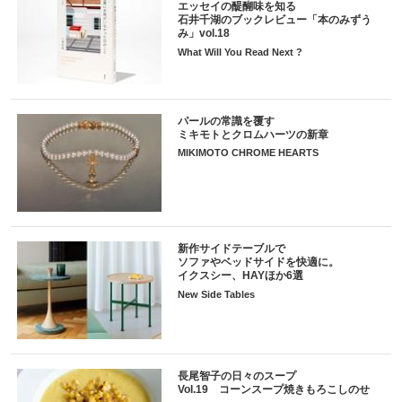
エッセイの醍醐味を知る
石井千湖のブックレビュー「本のみずう
み」vol.18
What Will You Read Next ?
パールの常識を覆す
ミキモトとクロムハーツの新章
MIKIMOTO CHROME HEARTS
新作サイドテーブルで
ソファやベッドサイドを快適に。
イクスシー、HAYほか6選
New Side Tables
長尾智子の日々のスープ
Vol.19 コーンスープ焼きもろこしのせ