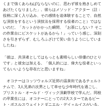
くまで強くあらねばならないのに、思わず彼を抱きしめて
あげたくなりました」。彼らはメソッド・アクター（註：
役柄に深く入り込み、その感情を追体験することで、自然
な演技をするという演技法を採用する役者のこと）ではな
いのだ。「カットがかかった瞬間、『お茶にしない？ そこ
の作業台にビスケットがあるから！』っていう感じ。深刻
さを引きずらず、むしろふざけて笑い合うようにしていま
したね」
「彼は、共演者としてはもっとも素晴らしい俳優のひとり
です」と彼女は加える。「個人的には、偉大な役者といっ
てもいいような存在だと思いますね」
オコナーはコッツウォルズ近郊の温泉街であるチェルト
ナムで、3人兄弟の次男として幸せな少年時代を過ごし、
ブリストル・オールド・ヴィック演劇学校で学んだ。同校
の卒業生には、オコナーにとっての2大スターであるピー
ト・ポスルスウェイトとダニエル・デイ＝ルイスがいる。