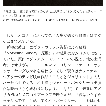
「最後には、彼は哀れで打ちのめされた人間のようになるんだ」とチャールズ
について語ったオコナー
PHOTOGRAPH BY CHARLOTTE HADDEN FOR THE NEW YORK TIMES
しかしオコナーにとっての「人生が始まる瞬間」はすぐ
そばまで来ている。
近頃の彼は、エヴァ・ウッソン監督による映画
『Mothering Sunday（原題）』の撮影にかかりきりになっ
ていた。原作はグレアム・スウィフトの小説で、他の出演
者にはオリヴィア・コールマン、コリン・ファース、オデ
ッサ・ヤングらが名を連ねる。そして現在はナショナル・
シアターのテレビ映画作品『ロミオとジュリエット』のリ
ハーサル中である。相手役はジェシー・バックリー（出演
作は映画『もう終わりにしよう。』など）で、来春にアメ
リカPBSと英スカイアーツで放映予定だ。「彼はいたずら
っ子なんです」と話してくれたバックリー。「目を輝かせ