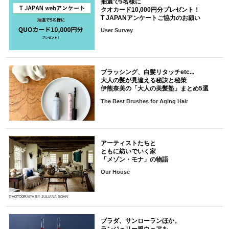
抽選で5名様に
クオカード10,000円分プレゼント！
T JAPANアンケートご協力のお願い
User Survey
ブラッシング、白髪リタッチetc...
大人の髪が見違える秘訣と秘策
伊熊奈美の「大人の美髪塾」まとめ5選
The Best Brushes for Aging Hair
アーティストたちと
ともに紡いでいく家
「メゾン・モナ」の物語
Our House
PHOTOGRAPH BY JULIANA SOHN
プラダ、サンローランほか。