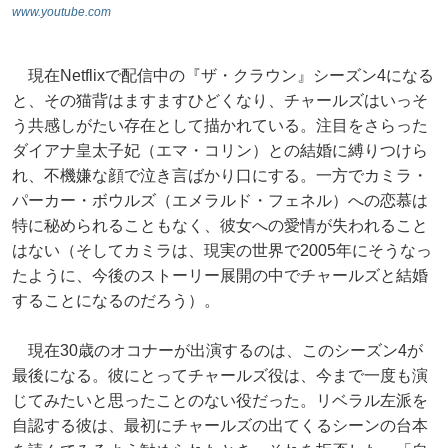
www.youtube.com
現在Netflixで配信中の『ザ・クラウン』シーズン4になる
と、その猫背はますますひどくなり、チャールズはいっそ
う共感しがたい存在として描かれている。注目をさらった
ダイアナ皇太子妃（エマ・コリン）との結婚に縛りつけら
れ、不機嫌な顔で泣き言ばかり口にする。一方でカミラ・
パーカー・ボウルズ（エメラルド・フェネル）への恋慕は
特に秘められることもなく、彼女への愛情が失われること
はない（そしてカミラは、現実の世界で2005年にそうなっ
たように、今後のストーリー展開の中でチャールズと結婚
することになるのだろう）。
現在30歳のオコナーが出演するのは、このシーズン4が
最後になる。彼にとってチャールズ役は、今まで一度も演
じてみたいと思ったことのない役だった。リベラル左派を
自認する彼は、最初にチャールズの出てくるシーンの台本