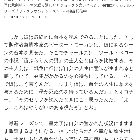
同じ悲劇的テーマの繰り返しだとジョークを言い合った。Netflixオリジナルシ
リーズ『ザ・クラウン』シーズン1～4独占配信中
COURTESY OF NETFLIX
しかし彼は最終的に台本を読んでみることにした。そし
て製作者兼脚本家のピーター・モーガンは、彼にあるシー
ンの台本を見せた。そこでチャールズは、ソール・ベロー
の小説『宙ぶらりんの男』の主人公と自らを比較する。そ
の主人公は、戦争に行けば自分の人生に意味が生まれると
感じていて、召集がかかるのを心待ちにしている。「そこ
で彼はこう言うんだ。『つまり僕は、自分の人生に意味を
与えるために、母が死ぬのを待っているんだ』」とオコナ
ー。「そのセリフを読んだときにこう思ったんだ。『よ
し、これはやりがいのある役だぞ』とね」
最新シーズンで、皇太子は自分の置かれた状況にますま
す激昂するようになる。押しつけられた不幸な結婚生活に
も、王家における自分のちっぽけな存在感にも、いら立っ