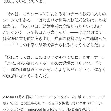
表現していると思うよ」
それは、このシーズンにおけるオコナーのお気に入りの
シーンでもある。「はじまりが称号の叙任式ならば」と彼
は言う。「終わりは、結婚生活の崩壊だったというわけ
だ。そのシーンで彼はこう言うんだ」―― ここでオコナー
は実際に首を前に突き出し、猫背の姿勢になって怒鳴った
――「『この不幸な結婚で責められるのはうんざりだ』」
「僕にとっては、このセリフがすべてだね」とオコナー。
「これが僕の演じるチャールズの退場のセリフだ。『よ
し、僕の仕事は終わったぞ。さよならだ』という、僕なり
の挨拶になっているんだ」
2020年11月21日の『ニューヨーク・タイムズ』紙（ニューヨーク
版）では、この記事の別バージョンを掲載しています（1ページ、
セクションC「Immersed In a Role That He Didn’t Want. 」）