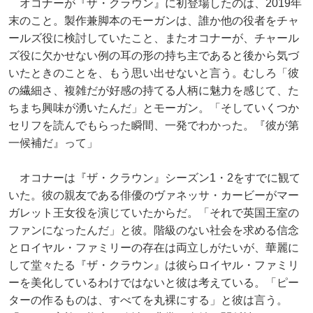
オコナーが『ザ・クラウン』に初登場したのは、2019年
末のこと。製作兼脚本のモーガンは、誰か他の役者をチャ
ールズ役に検討していたこと、またオコナーが、チャール
ズ役に欠かせない例の耳の形の持ち主であると後から気づ
いたときのことを、もう思い出せないと言う。むしろ「彼
の繊細さ、複雑だが好感の持てる人柄に魅力を感じて、た
ちまち興味が湧いたんだ」とモーガン。「そしていくつか
セリフを読んでもらった瞬間、一発でわかった。『彼が第
一候補だ』って」
オコナーは『ザ・クラウン』シーズン1・2をすでに観て
いた。彼の親友である俳優のヴァネッサ・カービーがマー
ガレット王女役を演じていたからだ。「それで英国王室の
ファンになったんだ」と彼。階級のない社会を求める信念
とロイヤル・ファミリーの存在は両立しがたいが、華麗に
して堂々たる『ザ・クラウン』は彼らロイヤル・ファミリ
ーを美化しているわけではないと彼は考えている。「ピー
ターの作るものは、すべてを丸裸にする」と彼は言う。