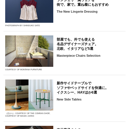
ランジェリー風ウェアを
街で、家で。重ね着にもおすすめ
The New Lingerie Dressing
PHOTOGRAPH BY SHINSUKE SATO
部屋でも、外でも使える
名品デザイナーズチェア。
北欧、イタリアなど5選
Masterpiece Chairs Selection
COURTESY OF MONTANA FURNITURE
新作サイドテーブルで
ソファやベッドサイドを快適に。
イクスシー、HAYほか6選
New Side Tables
（左から）COURTESY OF THE CONRAN SHOP,
COURTESY OF MAGIS JAPAN