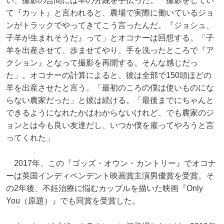
い、撮影の合間には羊の分娩を手伝った。「撮影をしてい
て『カット』と言われると、農場で実際に働いているジョ
ンがトラックでやってきてこう言ったんだ。『ジョシュ、
子羊が生まれそうだ』って」とオコナーは回想する。「子
羊を出産させて、歩ませてやり、手を洗ったところで『ア
クション』となって撮影を再開する。そんな感じだっ
た」。オコナーの計算によると、彼は全部で150頭ほどの
羊を出産させたと言う。「最初のころの僕は使いものにな
らない農家だった」と彼は続ける。「最後までにちゃんと
できるようになれたかはわからないけれど、でも農家のジ
ョンとは今も良い友達だし、いつか僕を雇ってやろうと言
ってくれた」
2017年、この『ゴッズ・オウン・カントリー』でオコナ
ーは英国インディペンデント映画賞主演男優賞を受賞。そ
の2年後、不妊治療に悩むカップルを描いた映画『Only
You（原題）』でも同賞を受賞した。