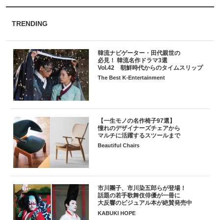
TRENDING
韓流ナビゲーター・田代親世の
必見！ 韓流名作ドラマ3選
Vol.42 朝鮮時代からのタイムスリップ
The Best K-Entertainment
【一生モノの名作椅子97選】
憧れのデザイナーズチェアから
マルチに活躍するスツールまで
Beautiful Chairs
市川團子、市川染五郎らが登場！
話題の若手歌舞伎俳優が一冊に
大反響のビジュアル本が絶賛発売中
KABUKI HOPE