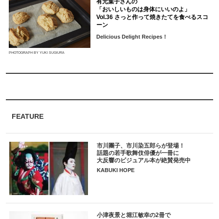
有元葉子さんの
「おいしいものは身体にいいのよ」
Vol.36 さっと作って焼きたてを食べるスコ
ーン
Delicious Delight Recipes！
PHOTOGRAPH BY YUKI SUGIURA
FEATURE
市川團子、市川染五郎らが登場！
話題の若手歌舞伎俳優が一冊に
大反響のビジュアル本が絶賛発売中
KABUKI HOPE
小津夜景と堀江敏幸の2冊で