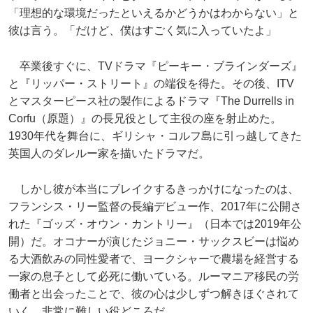
「理想的な環境だったといえるかどうかはわからない」と
彼は言う。「だけど、僕はすごく気に入っていたよ」
卒業後すぐに、TVドラマ『ピーキー・ブラインダーズ』
と『リッパー・ストリート』の端役を得た。その後、ITV
とマスターピース社の製作によるドラマ『The Durrells in
Corfu（原題）』の長兄役として主役の座を射止めた。
1930年代を舞台に、ギリシャ・コルフ島に引っ越してきた
英国人のダレルー家を描いたドラマだ。
しかし彼が本当にブレイクするきっかけになったのは、
フランシス・リー監督の長編デビュー作、2017年に公開さ
れた『ゴッズ・オウン・カントリー』（日本では2019年公
開）だ。オコナーが演じたジョニー・サックスビーは悩め
る大酒飲みの同性愛者で、ヨークシャーで農場を経営する
一家の息子として必死に働いている。ルーマニア移民の労
働者と出会ったことで、彼の心は少しずつ解きほぐされて
いく。非常に難しい役どころだ。