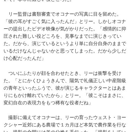
リー監督は書類審査でオコナーの写真に目を留めた。
「彼の耳がすごく気に入ったんだ」とリー。しかしオコナ
ーの提出したビデオ映像が気がかりだった。「感情的に抑
圧された難しい役どころを、見事なまでに演じきってい
た。だから、演じているというより単に自分自身のままで
いるだけなんじゃないかと思ってしまった。だから少しだ
け心配だったんだ」
ついにふたりが顔を合わせたとき、リーは衝撃を受け
た。「とにかくひょうきんで、陽気で礼儀正しい中産階級
の青年といったふうで、彼が演じるキャラクターとはあま
りにもかけ離れていたから」とリー。「彼こそはまさに、
変幻自在の表現力をもつ稀有な役者だね」
撮影に備えてオコナーは、リーの育ったウェスト・ヨー
クシャー近郊にある農場で１カ月ほど本気で農作業を行な