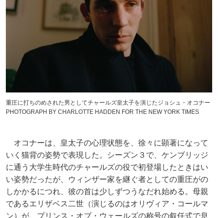
重圧に打ちのめされた男としてチャールズ皇太子を演じたジョシュ・オコナー
PHOTOGRAPH BY CHARLOTTE HADDEN FOR THE NEW YORK TIMES
オコナーは、皇太子の心理状態を、徐々に顕著になって
いく猫背の姿勢で表現した。シーズン３で、ケンブリッジ
に通う大学生時代のチャールズの役で初登場したときはい
い姿勢だったが、ウィンザー家を継ぐ者としての重圧がの
しかかるにつれ、彼の首は少しずつうなだれ始める。母親
であるエリザベス二世（演じるのはオリヴィア・コールマ
ン）が、プリンス・オブ・ウェールズの称号の叙任式で息