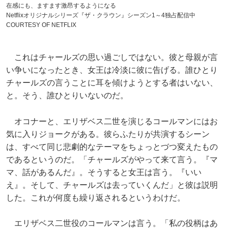
在感にも、ますます激昂するようになる
Netflixオリジナルシリーズ『ザ・クラウン』シーズン1～4独占配信中
COURTESY OF NETFLIX
これはチャールズの思い過ごしではない。彼と母親が言
い争いになったとき、女王は冷淡に彼に告げる。誰ひとり
チャールズの言うことに耳を傾けようとする者はいない、
と。そう、誰ひとりいないのだ。
オコナーと、エリザベス二世を演じるコールマンにはお
気に入りジョークがある。彼らふたりが共演するシーン
は、すべて同じ悲劇的なテーマをちょっとづつ変えたもの
であるというのだ。「チャールズがやって来て言う。『マ
マ、話があるんだ』。そうすると女王は言う。『いい
え』。そして、チャールズは去っていくんだ」と彼は説明
した。これが何度も繰り返されるというわけだ。
エリザベス二世役のコールマンは言う。「私の役柄はあ