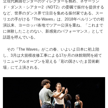
立現代舞踊センターのディレクターを務め、ネザーラン
ド・ダンス・シアター2（NDT2）の委嘱で振付を提供する
など、世界のダンス界で注目を集める振付家である。スー
リエの手がける『The Waves』は、2018年ベルリンでの初
演以来、ヨーロッパ各地でツアー公演を重ね、「これまで
に体験したことのない、新感覚のパフォーマンス」として
話題を呼んでいる。
その『The Waves』がこの春、いよいよ日本に初上陸
し、3月は大規模改修工事による17か月の休館期間を経て
リニューアルオープンを迎える「彩の国さいたま芸術劇
場」にて上演される。