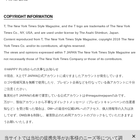
COPYRIGHT INFORMATION
T, The New York Times Style Magazine, and the T logo are trademarks of The New York
Times Co., NY, USA, and are used under license by The Asahi Shimbun, Japan.
Content reproduced from T, The New York Times Style Magazine, copyright 2016 The New
York Times Co. and/or its contributors, all rights reserved.
The views and opinions expressed within T JAPAN The New York Times Style Magazine are
not necessarily those of The New York Times Company or those of its contributors.
※HAPPY PLUSからの大事なお知らせ
※現在、X上でT JAPAN公式アカウントに成りすましたアカウントが発生しています。
ロゴや投稿写真を無断で使用したり、プレゼント企画などを行なっている偽アカウントに十分
ご注意ください。
集英社がT JAPANの名称で運営している公式アカウントは＠tmagazinejapanのみです。
万が一、類似アカウントから不審なダイレクトメッセージ（プレゼントキャンペーンの当選通
知など）を受け取った場合は、DMへの返信や記載URLへのアクセス、個人情報等の入力は決
してせず、DM自体を削除し、被害防止のため同アカウントのブロックをしていただきますよ
うお願いいたします。
※本誌掲載の記事、写真等の無断複写、複製、転載を禁じます。
当サイトでは当社の提携先等がお客様のニーズ等について調
※ 掲載商品の価格は、特に記載がないかぎり、「税込価格」で表示しています。ただし、2021年3月18日以前に公開し