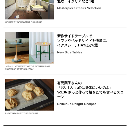
北欧、イタリアなど5選
Masterpiece Chairs Selection
COURTESY OF MONTANA FURNITURE
新作サイドテーブルで
ソファやベッドサイドを快適に。
イクスシー、HAYほか6選
New Side Tables
（左から）COURTESY OF THE CONRAN SHOP,
COURTESY OF MAGIS JAPAN
有元葉子さんの
「おいしいものは身体にいいのよ」
Vol.36 さっと作って焼きたてを食べるスコ
ーン
Delicious Delight Recipes！
PHOTOGRAPH BY YUKI SUGIURA