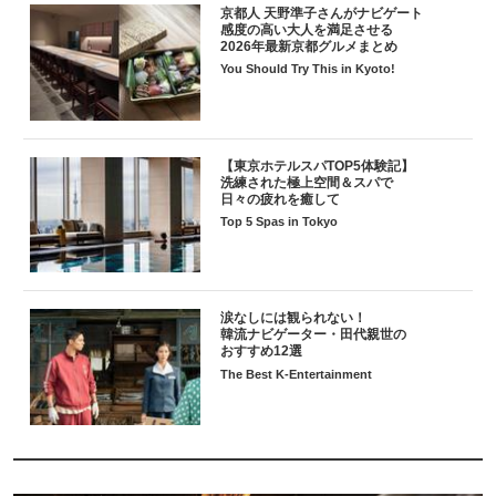
京都人 天野準子さんがナビゲート
感度の高い大人を満足させる
2026年最新京都グルメまとめ
You Should Try This in Kyoto!
【東京ホテルスパTOP5体験記】
洗練された極上空間＆スパで
日々の疲れを癒して
Top 5 Spas in Tokyo
涙なしには観られない！
韓流ナビゲーター・田代親世の
おすすめ12選
The Best K-Entertainment