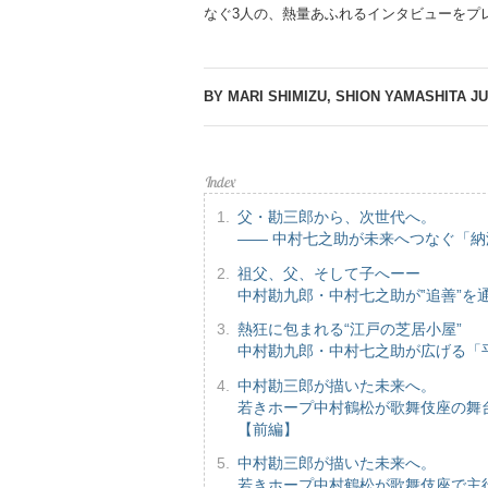
なぐ3人の、熱量あふれるインタビューをプ
BY MARI SHIMIZU, SHION YAMASHITA
JU
父・勘三郎から、次世代へ。
―― 中村七之助が未来へつなぐ「
祖父、父、そして子へーー
中村勘九郎・中村七之助が‟追善”を
熱狂に包まれる“江戸の芝居小屋”
中村勘九郎・中村七之助が広げる「
中村勘三郎が描いた未来へ。
若きホープ中村鶴松が歌舞伎座の舞
【前編】
中村勘三郎が描いた未来へ。
若きホープ中村鶴松が歌舞伎座で主