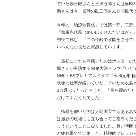
ていた勘三郎さんと三津五郎さんは当時3
助さんは今、当時の勘三郎さんと同世代
今年の「納涼歌舞伎」では第一部、二部
『伽羅先代萩（めいぼくせんだいはぎ）
初役で挑む。「この年齢で政岡をさせて
いへんなお役だと実感しています」
最初にそれを痛感したのはポスターのた
郎さんが主演するNHK大河ドラマ『いだ
NHK・BSプレミアムドラマ『令和元年
映像の仕事が続いていた。そのため衣裳
3カ月ぶりだったそうだ。「帯を締めた
だけでくたくたでした」
指導を仰いだのは人間国宝でもある名女
は撮影の現場にも立ち合ってご指導くだ
ょうということになりました。長い時間
ど疲れ果てていました。精神的プレッシ