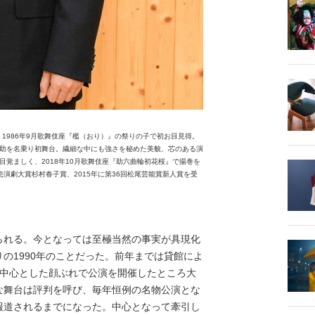
。1986年9月歌舞伎座『檻（おり）』の祭りの子で初お目見得。
之助を名乗り初舞台。繊細な中にも強さを秘めた美貌、芯のある演
覚ましく、2018年10月歌舞伎座『助六曲輪初花桜』で揚巻を
売演劇大賞杉村春子賞、2015年に第36回松尾芸能賞新人賞を受
れる。今となっては至極当然の事実が具現化
の1990年のことだった。前年までは貸館によ
を中心とした顔ぶれで公演を開催したところ大
な舞台は評判を呼び、毎年恒例の名物公演とな
報道されるまでになった。中心となって牽引し