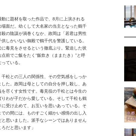
騒動に題材を取った作品で、8月に上演される
の場面だ。幼くして大名家の当主となった鶴千
暗殺の陰謀が渦巻くなか、政岡は「若君は男性
子供しかいない御殿で鶴千代を警護している。
松に毒見をさせるという徹底ぶり。緊迫した状
点前でご飯をたく“飯炊き（ままたき）”と呼
なっている。
、千松との三人の関係性、その空気感をしっか
ました。政岡は母としての自分を押し殺し、あ
義を尽くす女性です。毒見役の千松とは今生の
ぱりわが子だから愛している。そして千松も鶴
りに受け止めて、お互いを思いあっている。そ
までの間には、ものすごく細かい感情の出し入
だと思いました。派手なシーンではありません
ころだと思います」