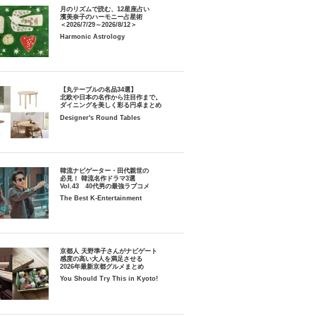
月のリズムで読む、12星座占い
濱美奈子のハーモニー占星術
＜2026/7/29～2026/8/12＞
Harmonic Astrology
【丸テーブルの名品34選】
北欧や日本の名作から注目作まで。
ダイニングを美しく彩る円卓まとめ
Designer's Round Tables
韓流ナビゲーター・田代親世の
必見！ 韓流名作ドラマ3選
Vol.43 40代男の最強ラブコメ
The Best K-Entertainment
京都人 天野準子さんがナビゲート
感度の高い大人を満足させる
2026年最新京都グルメまとめ
You Should Try This in Kyoto!