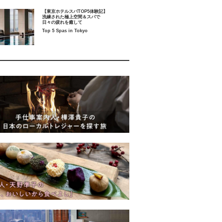
【東京ホテルスパTOP5体験記】
洗練された極上空間＆スパで
日々の疲れを癒して
Top 5 Spas in Tokyo