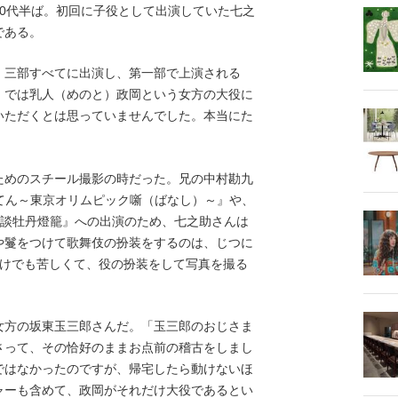
0代半ば。初回に子役として出演していた七之
である。
、三部すべてに出演し、第一部で上演される
』では乳人（めのと）政岡という女方の大役に
いただくとは思っていませんでした。本当にた
めのスチール撮影の時だった。兄の中村勘九
てん～東京オリムピック噺（ばなし）～』や、
 怪談牡丹燈籠』への出演のため、七之助さんは
や鬘をつけて歌舞伎の扮装をするのは、じつに
だけでも苦しくて、役の扮装をして写真を撮る
方の坂東玉三郎さんだ。「玉三郎のおじさま
さって、その恰好のままお点前の稽古をしまし
ではなかったのですが、帰宅したら動けないほ
ャーも含めて、政岡がそれだけ大役であるとい