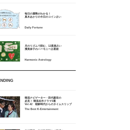
毎日の運勢がわかる！
月のリズムで読む、12星座占い
ENDING
韓流ナビゲーター・田代親世の
必見！ 韓流名作ドラマ3選
Vol.42 朝鮮時代からのタイムスリップ
The Best K-Entertainment