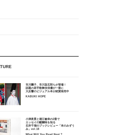
ATURE
市川團子、市川染五郎らが登場！
話題の若手歌舞伎俳優が一冊に
大反響のビジュアル本が絶賛発売中
KABUKI HOPE
小津夜景と堀江敏幸の2冊で
エッセイの醍醐味を知る
石井千湖のブックレビュー「本のみずう
み」vol.18
What Will You Read Next ?