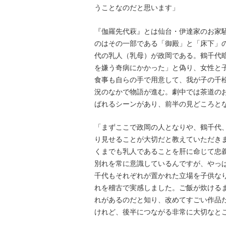
うことなのだと思います」
『伽羅先代萩』とは仙台・伊達家のお家
のはその一部である「御殿」と「床下」
代の乳人（乳母）が政岡である。鶴千代
を嫌う奇病にかかった」と偽り、女性と
食事も自らの手で用意して、我が子の千
況のなかで物語が進む。劇中では茶道のお
ばれるシーンがあり、前半の見どころと
「まずここで政岡の人となりや、鶴千代
り見せることが大切だと教えていただき
くまでも乳人であることを肝に命じて忠
別れを常に意識しているんですが、やっ
千代もそれぞれが置かれた立場を子供な
れを稽古で実感しました。ご飯が炊ける
れがあるのだと知り、改めてすごい作品
けれど、後半につながる非常に大切なと