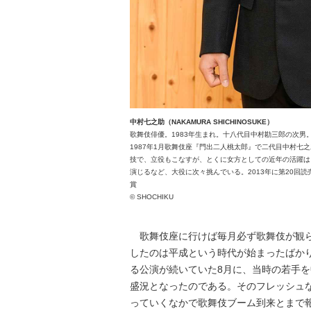
中村七之助（NAKAMURA SHICHINOSUKE）
歌舞伎俳優。1983年生まれ。十八代目中村勘三郎の次男
1987年1月歌舞伎座『門出二人桃太郎』で二代目中村七
技で、立役もこなすが、とくに女方としての近年の活躍は目
演じるなど、大役に次々挑んでいる。2013年に第20回読
賞
© SHOCHIKU
歌舞伎座に行けば毎月必ず歌舞伎が観ら
したのは平成という時代が始まったばかり
る公演が続いていた8月に、当時の若手
盛況となったのである。そのフレッシュ
っていくなかで歌舞伎ブーム到来とまで