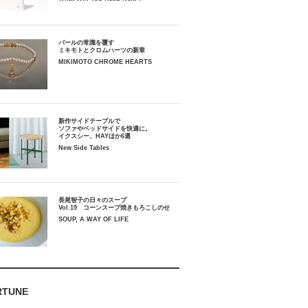
パールの常識を覆す
ミキモトとクロムハーツの新章
MIKIMOTO CHROME HEARTS
新作サイドテーブルで
ソファやベッドサイドを快適に。
イクスシー、HAYほか6選
New Side Tables
長尾智子の日々のスープ
Vol.19 コーンスープ焼きもろこしのせ
SOUP, A WAY OF LIFE
RTUNE