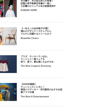
市川團子、市川染五郎らが登場！
話題の若手歌舞伎俳優が一冊に
大反響のビジュアル本が絶賛発売中
KABUKI HOPE
【一生モノの名作椅子97選】
憧れのデザイナーズチェアから
マルチに活躍するスツールまで
Beautiful Chairs
プラダ、サンローランほか。
ランジェリー風ウェアを
街で、家で。重ね着にもおすすめ
The New Lingerie Dressing
【2026年最新】
キュンとしたいときに！
韓流ナビゲーター・田代親世のおすすめ恋
愛ドラマ30選
The Best K-Entertainment