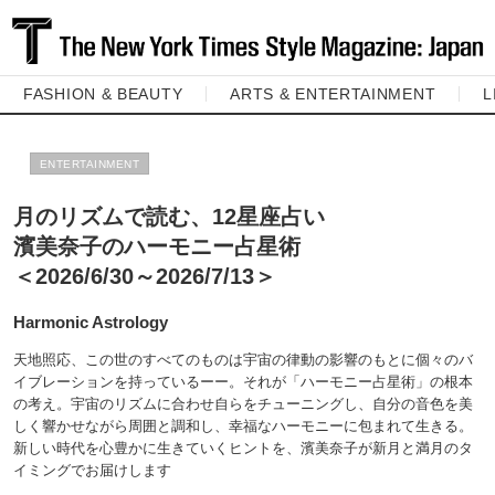
FASHION & BEAUTY
ARTS & ENTERTAINMENT
L
ENTERTAINMENT
月のリズムで読む、12星座占い
濱美奈子のハーモニー占星術
＜2026/6/30～2026/7/13＞
Harmonic Astrology
天地照応、この世のすべてのものは宇宙の律動の影響のもとに個々のバ
イブレーションを持っているーー。それが「ハーモニー占星術」の根本
の考え。宇宙のリズムに合わせ自らをチューニングし、自分の音色を美
しく響かせながら周囲と調和し、幸福なハーモニーに包まれて生きる。
新しい時代を心豊かに生きていくヒントを、濱美奈子が新月と満月のタ
イミングでお届けします