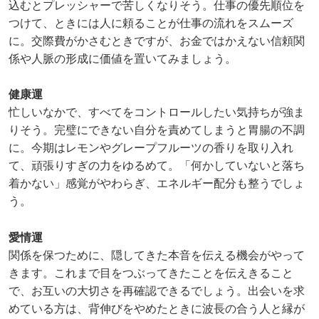
込むとプレッシャーで苦しくなりそう。仕事の優先順位を
つけて、ときには人に頼ることが仕事の流れをスムーズ
に。交際費がかさむときですが、お金ではかえない信頼関
係や人脈の形成に価値を置いてみましょう。
健康運
忙しいなかで、すべてをコントロールしたい気持ちが強ま
りそう。完璧にできない自分を責めてしまうと胃腸の不調
に。今期はレモンやグレープフルーツの香りを取り入れ
て、頑張りすぎの力をゆるめて。「何かしていないと落ち
着かない」感覚がやわらぎ、エネルギー配分も整うでしょ
う。
愛情運
関係を保つために、隠してきた本音を伝える機会がやって
きます。これまで目をつぶってきたことを伝えきること
で、お互いの大切さを再確認できるでしょう。出会いを求
めている方は、背伸びをやめたときに波長の合う人と縁が