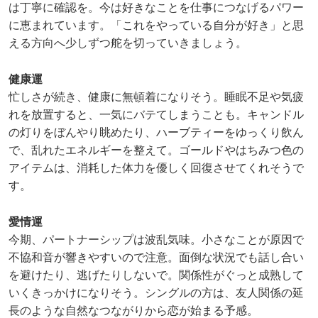
は丁寧に確認を。今は好きなことを仕事につなげるパワー
に恵まれています。「これをやっている自分が好き」と思
える方向へ少しずつ舵を切っていきましょう。
健康運
忙しさが続き、健康に無頓着になりそう。睡眠不足や気疲
れを放置すると、一気にバテてしまうことも。キャンドル
の灯りをぼんやり眺めたり、ハーブティーをゆっくり飲ん
で、乱れたエネルギーを整えて。ゴールドやはちみつ色の
アイテムは、消耗した体力を優しく回復させてくれそうで
す。
愛情運
今期、パートナーシップは波乱気味。小さなことが原因で
不協和音が響きやすいので注意。面倒な状況でも話し合い
を避けたり、逃げたりしないで。関係性がぐっと成熟して
いくきっかけになりそう。シングルの方は、友人関係の延
長のような自然なつながりから恋が始まる予感。