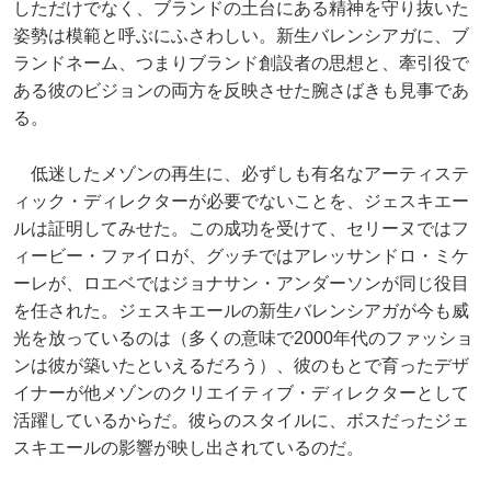
しただけでなく、ブランドの土台にある精神を守り抜いた
姿勢は模範と呼ぶにふさわしい。新生バレンシアガに、ブ
ランドネーム、つまりブランド創設者の思想と、牽引役で
ある彼のビジョンの両方を反映させた腕さばきも見事であ
る。
低迷したメゾンの再生に、必ずしも有名なアーティステ
ィック・ディレクターが必要でないことを、ジェスキエー
ルは証明してみせた。この成功を受けて、セリーヌではフ
ィービー・ファイロが、グッチではアレッサンドロ・ミケ
ーレが、ロエベではジョナサン・アンダーソンが同じ役目
を任された。ジェスキエールの新生バレンシアガが今も威
光を放っているのは（多くの意味で2000年代のファッショ
ンは彼が築いたといえるだろう）、彼のもとで育ったデザ
イナーが他メゾンのクリエイティブ・ディレクターとして
活躍しているからだ。彼らのスタイルに、ボスだったジェ
スキエールの影響が映し出されているのだ。