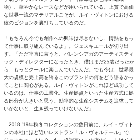
物）、華やかなレースなどが用いられている。上質で高価
な世界一流のマテリアルこそが、ルイ・ヴィトンにおける
彼のビジョンを裏打ちしているのだ。
「もちろん今でも創作への興味は尽きないし、情熱をもっ
て仕事に取り組んでいるよ」。ジェスキエールが切り出
す。「ただ率直に言うと、バレンシアガのアーティスティ
ック・ディレクターになったとき、僕はまだ25歳だったか
ら、もっとクールに楽しんでいたんだ。でも今は、世界最
大の規模と売上高を誇るこのブランドの何をどう語るかっ
てことに関心がある。ルイ・ヴィトンがこれほど成功して
いるのは、仕事の工業化、生産拠点といった生産方式に拠
る部分が大きいと思う。効率的な生産システムを追求して
いかないと、生き残っていけないんだ」
2018-’19年秋冬コレクションの数日前に、ルイ・ヴィト
ンの本社にほど近いレストラン「ル・ヴォルテール」で、