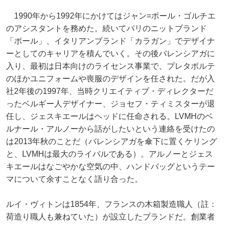
1990年から1992年にかけてはジャン=ポール・ゴルチエ
のアシスタントを務めた。続いてパリのニットブランド
「ポール」、イタリアンブランド「カラガン」でデザイナ
ーとしてのキャリアを積んでいく。その後バレンシアガに
入り、最初は日本向けのライセンス事業で、プレタポルテ
のほかユニフォームや喪服のデザインを任された。だが入
社2年後の1997年、当時クリエイティブ・ディレクターだ
ったベルギー人デザイナー、ジョセフ・ティミスターが退
任し、ジェスキエールはヘッドに任命される。LVMHのベ
ルナール・アルノーから話がしたいという連絡を受けたの
は2013年秋のことだ（バレンシアガを傘下に置くケリング
と、LVMHは最大のライバルである）。アルノーとジェス
キエールはなごやかな空気の中、ハンドバッグというテー
マについて余すことなく語り合った。
ルイ・ヴィトンは1854年、フランスの木箱製造職人（註：
荷造り職人も兼ねていた）が設立したブランドだ。創業者