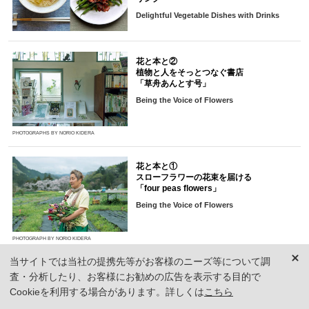
Delightful Vegetable Dishes with Drinks
花と本と②
植物と人をそっとつなぐ書店
「草舟あんとす号」
Being the Voice of Flowers
PHOTOGRAPHS BY NORIO KIDERA
花と本と①
スローフラワーの花束を届ける
「four peas flowers」
Being the Voice of Flowers
PHOTOGRAPH BY NORIO KIDERA
当サイトでは当社の提携先等がお客様のニーズ等について調
ヴィラが実験的な空間に――
査・分析したり、お客様にお勧めの広告を表示する目的で
それ自体が作品。
Cookieを利用する場合があります。詳しくは
こちら
ある芸術家のアトリエ