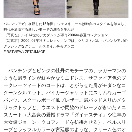
バレンシアガに在籍した15年間にジェスキエールは独自のスタイルを確立し、
時代を象徴する新しいモードの潮流を生んだ
（写真左）ルイ14世のデカダンスが漂う2006年春夏コレクション
（写真右）2006-’07年秋冬コレクションでは、クリストバル・バレンシアガの
クラシックなクチュールスタイルをモダンに
FIRSTVIEW / ZETA IMAGE
パンチングとピンクの牡丹のモチーフの、ラガーマンの
ような肩ラインが鮮やかなミニドレス。サファイア色のブ
ークレーツィードのコートは、とがらせた肩がモダンなコ
クーンシルエット。バイカージャケットにスリムなカーゴ
パンツ、スクールボーイ風ブレザー。肩パッド入りのメタ
リックトップと、ウエストや両脇のドレープがきいたミニ
スカート（大富豪の愛憎ドラマ『ダイナスティ』や往年の
大女優ジョーン・クロフォードを彷彿させる）。ベルスリ
ーブとラッフルカラーが宮廷服のような、クリーム色のオ