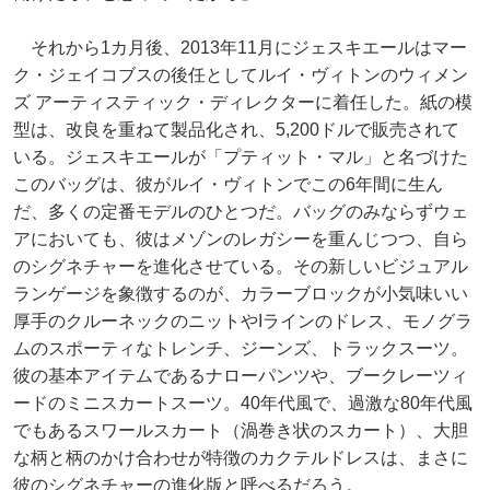
それから1カ月後、2013年11月にジェスキエールはマー
ク・ジェイコブスの後任としてルイ・ヴィトンのウィメン
ズ アーティスティック・ディレクターに着任した。紙の模
型は、改良を重ねて製品化され、5,200ドルで販売されて
いる。ジェスキエールが「プティット・マル」と名づけた
このバッグは、彼がルイ・ヴィトンでこの6年間に生ん
だ、多くの定番モデルのひとつだ。バッグのみならずウェ
アにおいても、彼はメゾンのレガシーを重んじつつ、自ら
のシグネチャーを進化させている。その新しいビジュアル
ランゲージを象徴するのが、カラーブロックが小気味いい
厚手のクルーネックのニットやIラインのドレス、モノグラ
ムのスポーティなトレンチ、ジーンズ、トラックスーツ。
彼の基本アイテムであるナローパンツや、ブークレーツィ
ードのミニスカートスーツ。40年代風で、過激な80年代風
でもあるスワールスカート（渦巻き状のスカート）、大胆
な柄と柄のかけ合わせが特徴のカクテルドレスは、まさに
彼のシグネチャーの進化版と呼べるだろう。