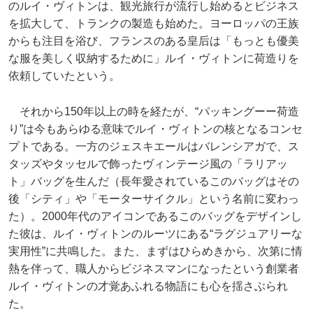
のルイ・ヴィトンは、観光旅行が流行し始めるとビジネス
を拡大して、トランクの製造も始めた。ヨーロッパの王族
からも注目を浴び、フランスのある皇后は「もっとも優美
な服を美しく収納するために」ルイ・ヴィトンに荷造りを
依頼していたという。
それから150年以上の時を経たが、“パッキングーー荷造
り”は今もあらゆる意味でルイ・ヴィトンの核となるコンセ
プトである。一方のジェスキエールはバレンシアガで、ス
タッズやタッセルで飾ったヴィンテージ風の「ラリアッ
ト」バッグを生んだ（長年愛されているこのバッグはその
後「シティ」や「モーターサイクル」という名前に変わっ
た）。2000年代のアイコンであるこのバッグをデザインし
た彼は、ルイ・ヴィトンのルーツにある“ラグジュアリーな
実用性”に共鳴した。また、まずはひらめきから、次第に情
熱を伴って、職人からビジネスマンになったという創業者
ルイ・ヴィトンの才覚あふれる物語にも心を揺さぶられ
た。