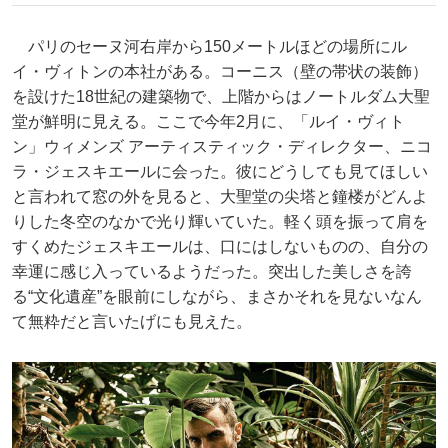
パリのセーヌ河右岸から150メートルほどの場所にル
イ・ヴィトンの本社がある。コーニス（壁の帯状の装飾）
を設けた18世紀の建築物で、上階からはノートルダム大聖
堂が鮮明に見える。ここで今年2月に、「ルイ・ヴィト
ン」ウィメンズ アーティスティック・ディレクター、ニコ
ラ・ジェスキエールに会った。彼にどうしても見てほしい
と言われて窓の外を見ると、大聖堂の尖塔と鐘楼がどんよ
りした冬空のなかで光り輝いていた。軽く頭を振って肩を
すくめたジェスキエールは、口にはしないものの、自分の
幸運に感じ入っているようだった。突出した美しさを誇
る“文化遺産”を眼前にしながら、まさかそれを見ないなん
て無粋だと言いたげにも見えた。