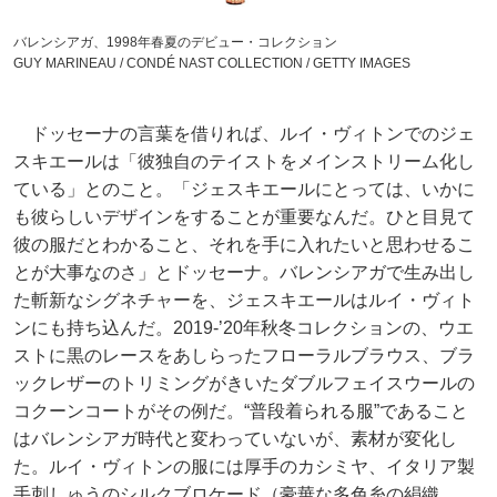
バレンシアガ、1998年春夏のデビュー・コレクション
GUY MARINEAU / CONDÉ NAST COLLECTION / GETTY IMAGES
ドッセーナの言葉を借りれば、ルイ・ヴィトンでのジェ
スキエールは「彼独自のテイストをメインストリーム化し
ている」とのこと。「ジェスキエールにとっては、いかに
も彼らしいデザインをすることが重要なんだ。ひと目見て
彼の服だとわかること、それを手に入れたいと思わせるこ
とが大事なのさ」とドッセーナ。バレンシアガで生み出し
た斬新なシグネチャーを、ジェスキエールはルイ・ヴィト
ンにも持ち込んだ。2019-’20年秋冬コレクションの、ウエ
ストに黒のレースをあしらったフローラルブラウス、ブラ
ックレザーのトリミングがきいたダブルフェイスウールの
コクーンコートがその例だ。“普段着られる服”であること
はバレンシアガ時代と変わっていないが、素材が変化し
た。ルイ・ヴィトンの服には厚手のカシミヤ、イタリア製
手刺しゅうのシルクブロケード（豪華な多色糸の絹織