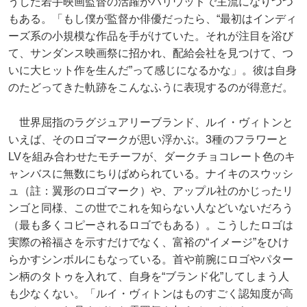
うした若手映画監督の活躍がハリウッドで主流になりつつ
もある。「もし僕が監督か俳優だったら、“最初はインディ
ーズ系の小規模な作品を手がけていた。それが注目を浴び
て、サンダンス映画祭に招かれ、配給会社を見つけて、つ
いに大ヒット作を生んだ”って感じになるかな」。彼は自身
のたどってきた軌跡をこんなふうに表現するのが得意だ。
世界屈指のラグジュアリーブランド、ルイ・ヴィトンと
いえば、そのロゴマークが思い浮かぶ。3種のフラワーと
LVを組み合わせたモチーフが、ダークチョコレート色のキ
ャンバスに無数にちりばめられている。ナイキのスウッシ
ュ（註：翼形のロゴマーク）や、アップル社のかじったリ
ンゴと同様、この世でこれを知らない人などいないだろう
（最も多くコピーされるロゴでもある）。こうしたロゴは
実際の裕福さを示すだけでなく、富裕の“イメージ”をひけ
らかすシンボルにもなっている。首や前腕にロゴやパター
ン柄のタトゥを入れて、自身を“ブランド化”してしまう人
も少なくない。「ルイ・ヴィトンはものすごく認知度が高