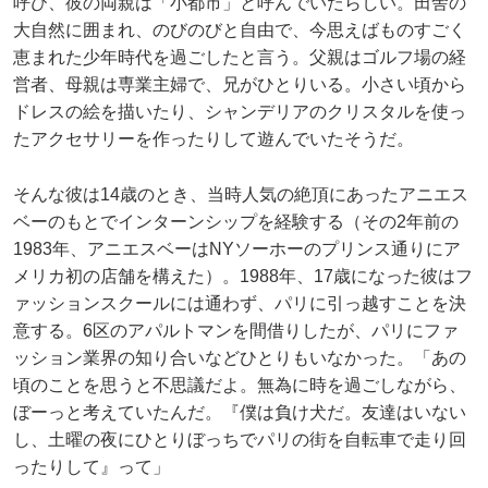
呼び、彼の両親は「小都市」と呼んでいたらしい。田舎の
大自然に囲まれ、のびのびと自由で、今思えばものすごく
恵まれた少年時代を過ごしたと言う。父親はゴルフ場の経
営者、母親は専業主婦で、兄がひとりいる。小さい頃から
ドレスの絵を描いたり、シャンデリアのクリスタルを使っ
たアクセサリーを作ったりして遊んでいたそうだ。
そんな彼は14歳のとき、当時人気の絶頂にあったアニエス
ベーのもとでインターンシップを経験する（その2年前の
1983年、アニエスベーはNYソーホーのプリンス通りにア
メリカ初の店舗を構えた）。1988年、17歳になった彼はフ
ァッションスクールには通わず、パリに引っ越すことを決
意する。6区のアパルトマンを間借りしたが、パリにファ
ッション業界の知り合いなどひとりもいなかった。「あの
頃のことを思うと不思議だよ。無為に時を過ごしながら、
ぼーっと考えていたんだ。『僕は負け犬だ。友達はいない
し、土曜の夜にひとりぼっちでパリの街を自転車で走り回
ったりして』って」