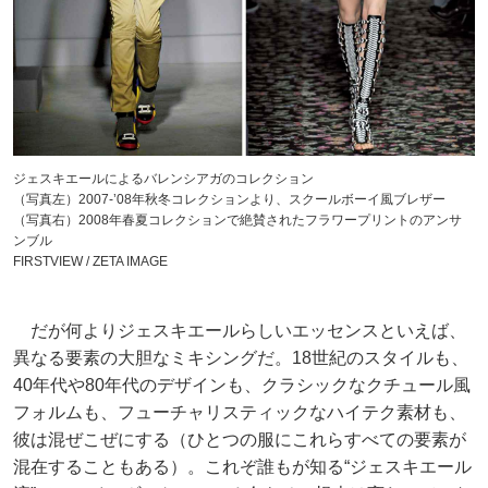
ジェスキエールによるバレンシアガのコレクション
（写真左）2007-’08年秋冬コレクションより、スクールボーイ風ブレザー
（写真右）2008年春夏コレクションで絶賛されたフラワープリントのアンサ
ンブル
FIRSTVIEW / ZETA IMAGE
だが何よりジェスキエールらしいエッセンスといえば、
異なる要素の大胆なミキシングだ。18世紀のスタイルも、
40年代や80年代のデザインも、クラシックなクチュール風
フォルムも、フューチャリスティックなハイテク素材も、
彼は混ぜこぜにする（ひとつの服にこれらすべての要素が
混在することもある）。これぞ誰もが知る“ジェスキエール