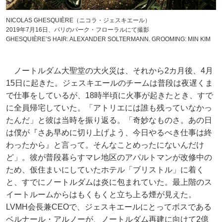
NICOLAS GHESQUIÈRE（ニコラ・ジェスキエール）
2019年7月16日、パリのパーク・フローラルにて撮影
GHESQUIÈRE’S HAIR: ALEXANDER SOLTERMANN. GROOMING: MIN KIM
ノートルダム大聖堂の大火災は、それから2カ月後、4月
15日に起きた。ジェスキエールのチームは普段は夜遅くま
で仕事をしているが、18時半頃に火事が起きたとき、すで
に全員帰宅していた。「アトリエには誰も残っていなかっ
たんだ」と彼は当時を振り返る。「奇妙なものさ。あの日
は僕が『さあ早めに切り上げよう、今日やるべき仕事は終
わったから』と言って。そんなことめったにないんだけ
ど」。彼が普段暮らすマレ地区のアパルトマンが改修中の
ため、仮住まいにしていたホテル「ブリストル」に着く
と、すでにノートルダムは炎に包まれていた。最上階のス
イートルームからはもくもくと立ち上る煙が見えた。
LVMH会長兼CEOで、ジェスキエールにとってボスである
ベルナール・アルノーが、ノートルダム再建に向けて2億