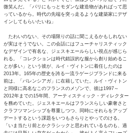
微笑んだ。「パリにもっとモダンな建造物があればって思
っているから。時代の先端を突っ走るような建築家にデザ
インしてもらいたいね」
たわいのない、その場限りの話に聞こえるかもしれない
が実はそうでない。この会話にはフューチャリスティック
なデザインで有名な、ジェスキエールらしい視点が感じら
れる。「コレクションは時代錯誤的な服から創り始めるこ
とが多い」という彼が、ルイ・ヴィトンに着任したのは
2013年。165年の歴史を誇る一流ラゲージブランドに来る
前は、「バレンシアガ」に在籍していた。ルイ・ヴィトン
と同様に高名なこのフランスのメゾンで、彼は1997～
2012年までの15年間、アーティスティック・ディレクター
を務めていた。ジェスキエールはフランスらしい豪奢さと
クラフツマンシップを尊重しつつ、同時にそれらをアップ
デートするという課題をいつもさらりとやってのける。
「いま当たり前とかクラシックと思われているものも、過
去には目新しい存在だったから」。彼がよく言うフレーズ