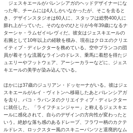
ジェスキエールがバレンシアガのヘッドデザイナーにな
った年、チームには4人しかいなかったが、そこを去ると
き、デザインスタジオは60人に、スタッフは総勢400人に
膨れ上がっていた。そのなかのひとりが今年39歳になるナ
ターシャ・ラムゼイ=レヴィだ。彼女はジェスキエールの
右腕として10年以上の経験を積み、現在はクロエのクリエ
イティブ・ディレクターを務めている。空中ブランコの団
員が着そうな流麗なラインのドレス、乗馬に着想を得たジ
ュエリーやフットウェア、アーシーカラーなどに、ジェス
キエールの美学が染み込んでいる。
ほかには37歳のジュリアン・ドッセーナがいる。彼はジェ
スキエールがルイ・ヴィトンへ移籍したあとバレンシアガ
を去り、パコ・ラバンヌのクリエイティブ・ディレクター
に就任した。「ライフチェンジャー」と称えるジェスキエ
ールに感化されて、自らのデザインの方向性が変わったと
いう。絶妙な落ち感のあるドレープ、フラワー柄のカクテ
ルドレス、ロックスター風のスキニーパンツと退廃的なム