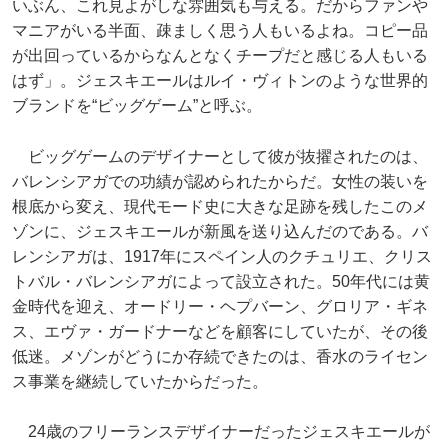
いぶん、これ見よがしな雰囲気も与える。だからファンや
マニアがいる半面、疎ましく思う人もいるよね。コピー品
が出回っているからなんとなくチープだと感じる人もいる
はず」。ジェスキエールはルイ・ヴィトンのような世界的
ブランドを“ビッグゲーム”と呼ぶ。
ビッグゲームのデザイナーとして彼が抜擢されたのは、
バレンシアガでの功績が認められたからだ。女性の装いを
根底から変え、現代モード史に大きな足跡を残したこのメ
ゾンに、ジェスキエールが新風を送り込んだのである。バ
レンシアガは、1917年にスペイン人のクチュリエ、クリス
トバル・バレンシアガによって設立された。50年代には黄
金時代を迎え、オードリー・ヘプバーン、グロリア・ギネ
ス、エヴァ・ガードナーなどを顧客にしていたが、その後
低迷。メゾンがどうにか存続できたのは、香水のライセン
ス事業を継続していたからだった。
24歳のフリーランスデザイナーだったジェスキエールが