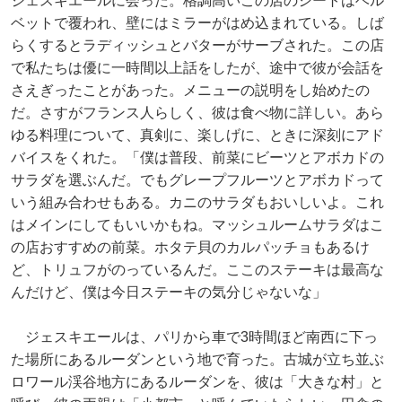
ジェスキエールに会った。格調高いこの店のシートはベル
ベットで覆われ、壁にはミラーがはめ込まれている。しば
らくするとラディッシュとバターがサーブされた。この店
で私たちは優に一時間以上話をしたが、途中で彼が会話を
さえぎったことがあった。メニューの説明をし始めたの
だ。さすがフランス人らしく、彼は食べ物に詳しい。あら
ゆる料理について、真剣に、楽しげに、ときに深刻にアド
バイスをくれた。「僕は普段、前菜にビーツとアボカドの
サラダを選ぶんだ。でもグレープフルーツとアボカドって
いう組み合わせもある。カニのサラダもおいしいよ。これ
はメインにしてもいいかもね。マッシュルームサラダはこ
の店おすすめの前菜。ホタテ貝のカルパッチョもあるけ
ど、トリュフがのっているんだ。ここのステーキは最高な
んだけど、僕は今日ステーキの気分じゃないな」
ジェスキエールは、パリから車で3時間ほど南西に下っ
た場所にあるルーダンという地で育った。古城が立ち並ぶ
ロワール渓谷地方にあるルーダンを、彼は「大きな村」と