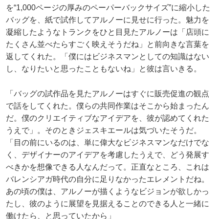
を“1,000ページの厚みのペーパーバックサイズ”に縮小した
バッグを、紙で試作してアルノーに見せに行った。魅力を
凝縮したようなトランクをひと目見たアルノーは「店頭に
たくさん並べたらすごく映えそうだね」と前向きな言葉を
返してくれた。「僕にはビジネスマンとしての知識はない
し、なりたいと思ったこともないね」と彼は言いきる。
「バッグの試作品を見たアルノーはすぐに販売促進の観点
で話をしてくれた。僕らの共同作業はそこから始まったん
だ。僕のクリエイティブなアイデアを、彼が認めてくれた
うえで」。そのときジェスキエールは気づいたそうだ。
「目の前にいるのは、単に偉大なビジネスマンなだけでな
く、デザイナーのアイデアを考慮したうえで、どう発展す
べきかを想像できる人なんだって。正直なところ、これは
バレンシアガ時代の自分に足りなかったエレメントだね。
あの頃の僕は、アルノーが描くようなビジョンが欲しかっ
たし、彼のように展望を見据えることのできる人と一緒に
働けたら、と思っていたから」