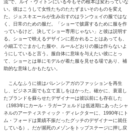
流”で、ルイ・ヴィトンにいる今もその根本は変わっていな
い。彼はこうして女性たちのたたずまいそのものを変え
た。ジェスキエールが生み出すのはランウェイの服ではな
く、日常のための服だ。「ショーで披露するために服を作
っているけど、決してショー専用じゃない」と彼は説明す
る。ショーで映えるデザインに惹かれることはあっても、
小細工でごまかした服や、ルールどおりの服は作らないよ
うにしていると言う。服自体に意味を与えたい彼にとっ
て、ショーとは単にモデルが着た服を見せる場であり、補
助的な意味しかもたない。
こんなふうに彼はバレンシアガのファッションを再生
し、ビジネス面でも立て直しをはかった。確かに、衰退し
たブランドを蘇らせたデザイナーは彼以前にも存在した
（1983年にカール・ラガーフェルドは低迷期にあったシャ
ネルのアーティスティック・ディレクターに、1990年にト
ム・フォードは業績不振だったグッチのデザイナーに就任
している）。だが瀕死のメゾンをトップステージに押し戻