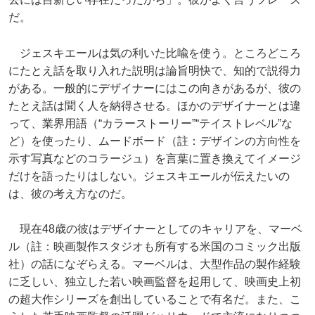
だ。
ジェスキエールは気の利いた比喩を使う。ところどころ
にたとえ話を取り入れた説明は論旨明快で、知的で説得力
がある。一般的にデザイナーにはこの向きがあるが、彼の
たとえ話は聞く人を納得させる。ほかのデザイナーとは違
って、業界用語（“カラーストーリー”“テイストレベル”な
ど）を使ったり、ムードボード（註：デザインの方向性を
示す写真などのコラージュ）を言葉に置き換えてイメージ
だけを語ったりはしない。ジェスキエールが伝えたいの
は、彼の考え方なのだ。
現在48歳の彼はデザイナーとしてのキャリアを、マーベ
ル（註：映画製作スタジオも所有する米国のコミック出版
社）の話になぞらえる。マーベルは、大型作品の製作経験
に乏しい、独立した若い映画監督を起用して、映画史上初
の超大作シリーズを創出していることで有名だ。また、こ