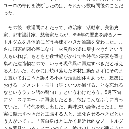
ユーロの寄付を決断したのは、それから数時間後のことだ
った。
その後、数週間にわたって、政治家、活動家、美術史
家、都市設計家、慈善家たちが、856年の歴史を誇るノー
トルダムを具体的にどう再建すべきか論議を交わした。ま
さに国家的関心事になり、火災前の姿に戻すべきだという
人もいれば、もともと数世紀がかりで各時代の要素を寄せ
集めた建造物なので、いっそ現代風に再建すべきだと考え
る人もいた。なかには焼け落ちた木材は動かさずにそのま
ま置いておこうと訴える小さな活動団体もあった。建築に
おける「メメント・モリ（註：いつか滅びることを忘れる
なというラテン語の警句）」というわけだろう。5月下旬
にジェスキエールに再会したとき、彼はこんなふうに言っ
ていた。「時代を映し出した、興味深い論争だったよ。忠
実に復元すべきだと主張する人と、進化させるべきだとい
う人がいて」。「僕自身はとにかく超近代的なノートルダ
ムを夢見ている」とつぶやくと、彼は少しバツが悪そうに