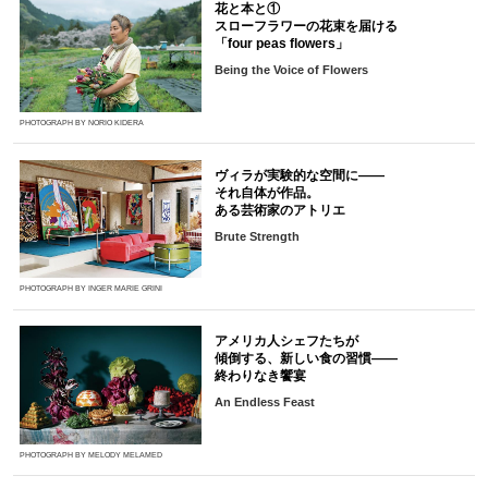
花と本と①
スローフラワーの花束を届ける
「four peas flowers」
Being the Voice of Flowers
PHOTOGRAPH BY NORIO KIDERA
ヴィラが実験的な空間に――
それ自体が作品。
ある芸術家のアトリエ
Brute Strength
PHOTOGRAPH BY INGER MARIE GRINI
アメリカ人シェフたちが
傾倒する、新しい食の習慣――
終わりなき饗宴
An Endless Feast
PHOTOGRAPH BY MELODY MELAMED