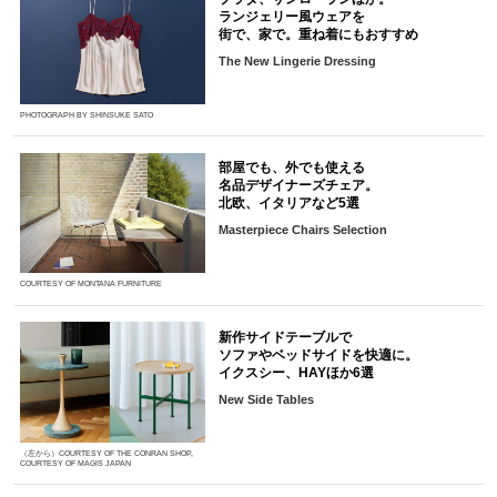
ランジェリー風ウェアを
街で、家で。重ね着にもおすすめ
The New Lingerie Dressing
PHOTOGRAPH BY SHINSUKE SATO
部屋でも、外でも使える
名品デザイナーズチェア。
北欧、イタリアなど5選
Masterpiece Chairs Selection
COURTESY OF MONTANA FURNITURE
新作サイドテーブルで
ソファやベッドサイドを快適に。
イクスシー、HAYほか6選
New Side Tables
（左から）COURTESY OF THE CONRAN SHOP,
COURTESY OF MAGIS JAPAN