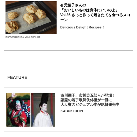
有元葉子さんの
「おいしいものは身体にいいのよ」
Vol.36 さっと作って焼きたてを食べるスコ
ーン
Delicious Delight Recipes！
PHOTOGRAPH BY YUKI SUGIURA
FEATURE
市川團子、市川染五郎らが登場！
話題の若手歌舞伎俳優が一冊に
大反響のビジュアル本が絶賛発売中
KABUKI HOPE