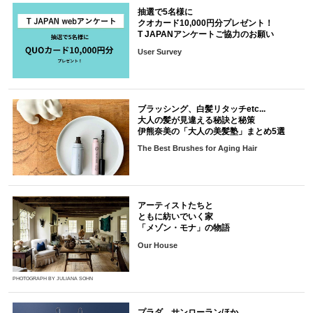
抽選で5名様に
クオカード10,000円分プレゼント！
T JAPANアンケートご協力のお願い
User Survey
ブラッシング、白髪リタッチetc...
大人の髪が見違える秘訣と秘策
伊熊奈美の「大人の美髪塾」まとめ5選
The Best Brushes for Aging Hair
アーティストたちと
ともに紡いでいく家
「メゾン・モナ」の物語
Our House
PHOTOGRAPH BY JULIANA SOHN
プラダ、サンローランほか。