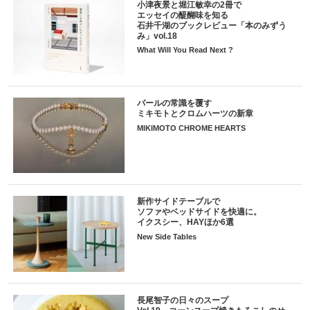
小津夜景と堀江敏幸の2冊で
エッセイの醍醐味を知る
石井千湖のブックレビュー「本のみずう
み」vol.18
What Will You Read Next ?
パールの常識を覆す
ミキモトとクロムハーツの新章
MIKIMOTO CHROME HEARTS
新作サイドテーブルで
ソファやベッドサイドを快適に。
イクスシー、HAYほか6選
New Side Tables
長尾智子の日々のスープ