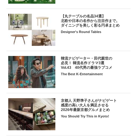
【丸テーブルの名品34選】
北欧や日本の名作から注目作まで。
ダイニングを美しく彩る円卓まとめ
Designer's Round Tables
韓流ナビゲーター・田代親世の
必見！ 韓流名作ドラマ3選
Vol.43 40代男の最強ラブコメ
The Best K-Entertainment
京都人 天野準子さんがナビゲート
感度の高い大人を満足させる
2026年最新京都グルメまとめ
You Should Try This in Kyoto!