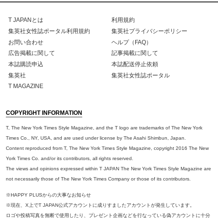
T JAPANとは
利用規約
集英社女性誌ポータル利用規約
集英社プライバシーポリシー
お問い合わせ
ヘルプ（FAQ）
広告掲載に関して
記事掲載に関して
本誌購読申込
本誌配送停止依頼
集英社
集英社女性誌ポータル
T MAGAZINE
COPYRIGHT INFORMATION
T, The New York Times Style Magazine, and the T logo are trademarks of The New York
Times Co., NY, USA, and are used under license by The Asahi Shimbun, Japan.
Content reproduced from T, The New York Times Style Magazine, copyright 2016 The New
York Times Co. and/or its contributors, all rights reserved.
The views and opinions expressed within T JAPAN The New York Times Style Magazine are
not necessarily those of The New York Times Company or those of its contributors.
※HAPPY PLUSからの大事なお知らせ
※現在、X上でT JAPAN公式アカウントに成りすましたアカウントが発生しています。
ロゴや投稿写真を無断で使用したり、プレゼント企画などを行なっている偽アカウントに十分