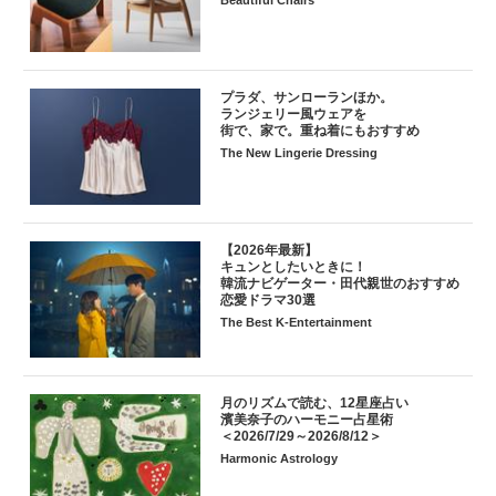
Beautiful Chairs
プラダ、サンローランほか。
ランジェリー風ウェアを
街で、家で。重ね着にもおすすめ
The New Lingerie Dressing
【2026年最新】
キュンとしたいときに！
韓流ナビゲーター・田代親世のおすすめ
恋愛ドラマ30選
The Best K-Entertainment
月のリズムで読む、12星座占い
濱美奈子のハーモニー占星術
＜2026/7/29～2026/8/12＞
Harmonic Astrology