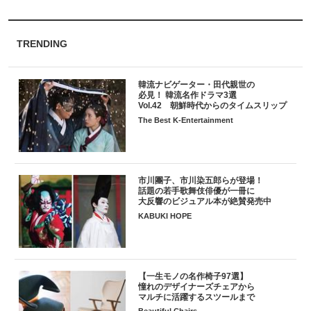
TRENDING
韓流ナビゲーター・田代親世の
必見！ 韓流名作ドラマ3選
Vol.42 朝鮮時代からのタイムスリップ
The Best K-Entertainment
市川團子、市川染五郎らが登場！
話題の若手歌舞伎俳優が一冊に
大反響のビジュアル本が絶賛発売中
KABUKI HOPE
【一生モノの名作椅子97選】
憧れのデザイナーズチェアから
マルチに活躍するスツールまで