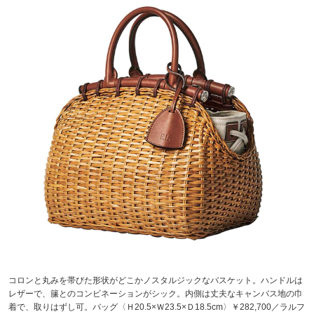
コロンと丸みを帯びた形状がどこかノスタルジックなバスケット。ハンドルは
レザーで、籘とのコンビネーションがシック。内側は丈夫なキャンバス地の巾
着で、取りはずし可。バッグ〈Ｈ20.5×Ｗ23.5×Ｄ18.5cm〉￥282,700／ラルフ