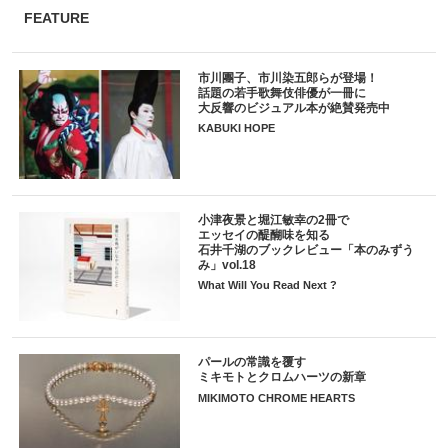
FEATURE
市川團子、市川染五郎らが登場！
話題の若手歌舞伎俳優が一冊に
大反響のビジュアル本が絶賛発売中
KABUKI HOPE
小津夜景と堀江敏幸の2冊で
エッセイの醍醐味を知る
石井千湖のブックレビュー「本のみずう
み」vol.18
What Will You Read Next ?
パールの常識を覆す
ミキモトとクロムハーツの新章
MIKIMOTO CHROME HEARTS