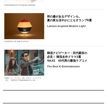
PHOTOGRAPH BY RYOSUKE HARADA
和の趣があるデザインも。
夏の夜を涼やかにともすランプ6選
Lantern-Inspired Modern Light
COURTESY OF TIME & STYLE
韓流ナビゲーター・田代親世の
必見！ 韓流名作ドラマ3選
Vol.43 40代男の最強ラブコメ
The Best K-Entertainment
主演のソン・スンホン（右）とオム・ジョンファ
（左） ©2025 KT StudioGenie Co., Ltd