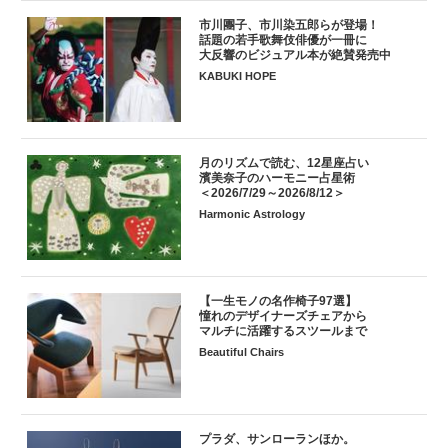
市川團子、市川染五郎らが登場！
話題の若手歌舞伎俳優が一冊に
大反響のビジュアル本が絶賛発売中
KABUKI HOPE
月のリズムで読む、12星座占い
濱美奈子のハーモニー占星術
＜2026/7/29～2026/8/12＞
Harmonic Astrology
【一生モノの名作椅子97選】
憧れのデザイナーズチェアから
マルチに活躍するスツールまで
Beautiful Chairs
プラダ、サンローランほか。