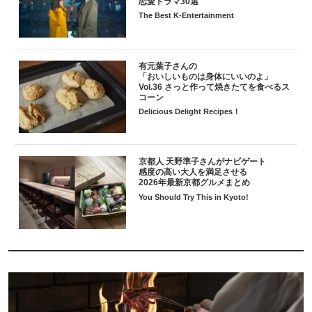
恋愛ドラマ30選
The Best K-Entertainment
有元葉子さんの
「おいしいものは身体にいいのよ」
Vol.36 さっと作って焼きたてを食べるス
コーン
Delicious Delight Recipes！
京都人 天野準子さんがナビゲート
感度の高い大人を満足させる
2026年最新京都グルメまとめ
You Should Try This in Kyoto!