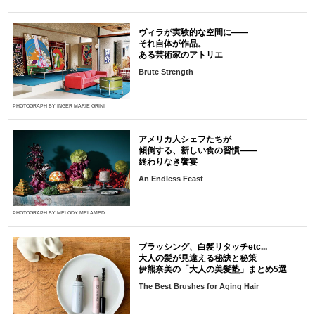
ヴィラが実験的な空間に――
それ自体が作品。
ある芸術家のアトリエ
Brute Strength
PHOTOGRAPH BY INGER MARIE GRINI
アメリカ人シェフたちが
傾倒する、新しい食の習慣――
終わりなき饗宴
An Endless Feast
PHOTOGRAPH BY MELODY MELAMED
ブラッシング、白髪リタッチetc...
大人の髪が見違える秘訣と秘策
伊熊奈美の「大人の美髪塾」まとめ5選
The Best Brushes for Aging Hair