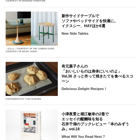
COURTESY OF MONTANA FURNITURE
新作サイドテーブルで
ソファやベッドサイドを快適に。
イクスシー、HAYほか6選
New Side Tables
（左から）COURTESY OF THE CONRAN SHOP,
COURTESY OF MAGIS JAPAN
有元葉子さんの
「おいしいものは身体にいいのよ」
Vol.36 さっと作って焼きたてを食べるスコ
ーン
Delicious Delight Recipes！
PHOTOGRAPH BY YUKI SUGIURA
小津夜景と堀江敏幸の2冊で
エッセイの醍醐味を知る
石井千湖のブックレビュー「本のみずう
み」vol.18
What Will You Read Next ?