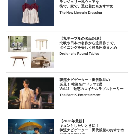
ランジェリー風ウェアを
街で、家で。重ね着にもおすすめ
The New Lingerie Dressing
【丸テーブルの名品34選】
北欧や日本の名作から注目作まで。
ダイニングを美しく彩る円卓まとめ
Designer's Round Tables
韓流ナビゲーター・田代親世の
必見！ 韓流名作ドラマ3選
Vol.41 魅惑のロイヤルラブストーリー
The Best K-Entertainment
【2026年最新】
キュンとしたいときに！
韓流ナビゲーター・田代親世のおすすめ