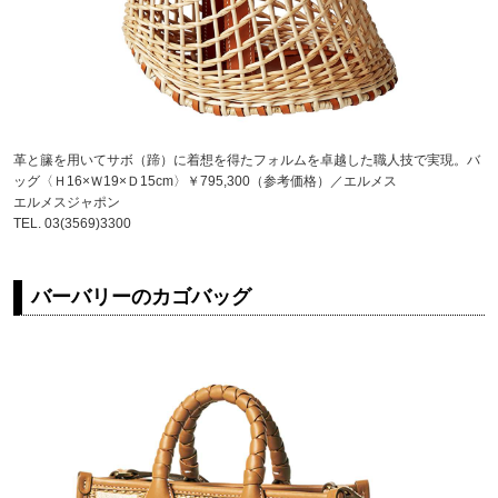
革と籘を用いてサボ（蹄）に着想を得たフォルムを卓越した職人技で実現。バ
ッグ〈Ｈ16×Ｗ19×Ｄ15cm〉￥795,300（参考価格）／エルメス
エルメスジャポン
TEL. 03(3569)3300
バーバリーのカゴバッグ