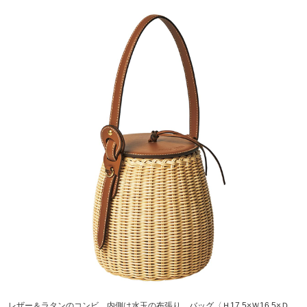
レザー＆ラタンのコンビ。内側は水玉の布張り。バッグ〈Ｈ17.5×Ｗ16.5×Ｄ