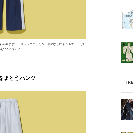
わかります！ リラックスしたムードのなかにもシルエットはピ
,700／ロエベ
をまとうパンツ
TR