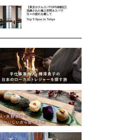
【東京ホテルスパTOP5体験記】
洗練された極上空間＆スパで
日々の疲れを癒して
Top 5 Spas in Tokyo