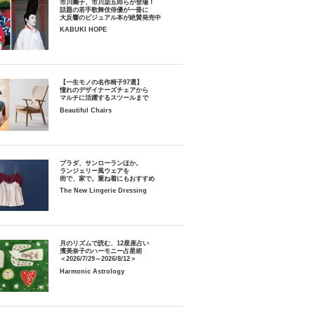
市川團子、市川染五郎らが登場！
話題の若手歌舞伎俳優が一冊に
大反響のビジュアル本が絶賛発売中
KABUKI HOPE
【一生モノの名作椅子97選】
憧れのデザイナーズチェアから
マルチに活躍するスツールまで
Beautiful Chairs
プラダ、サンローランほか。
ランジェリー風ウェアを
街で、家で。重ね着にもおすすめ
The New Lingerie Dressing
月のリズムで読む、12星座占い
濱美奈子のハーモニー占星術
＜2026/7/29～2026/8/12＞
Harmonic Astrology