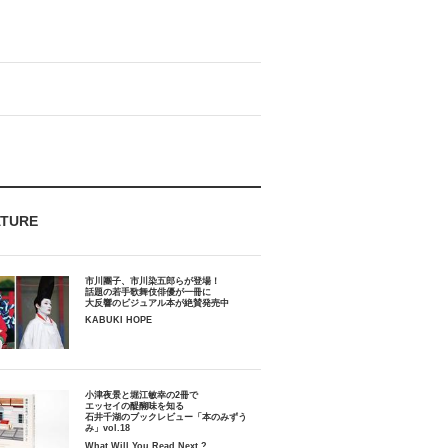
ATURE
市川團子、市川染五郎らが登場！
話題の若手歌舞伎俳優が一冊に
大反響のビジュアル本が絶賛発売中
KABUKI HOPE
小津夜景と堀江敏幸の2冊で
エッセイの醍醐味を知る
石井千湖のブックレビュー「本のみずう
み」vol.18
What Will You Read Next ?