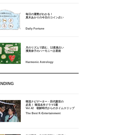
毎日の運勢がわかる！
月のリズムで読む、12星座占い
ENDING
韓流ナビゲーター・田代親世の
必見！ 韓流名作ドラマ3選
Vol.42 朝鮮時代からのタイムスリップ
The Best K-Entertainment