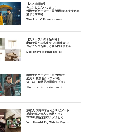
【2026年最新】
キュンとしたいときに！
韓流ナビゲーター・田代親世のおすすめ恋
愛ドラマ30選
The Best K-Entertainment
【丸テーブルの名品34選】
北欧や日本の名作から注目作まで。
ダイニングを美しく彩る円卓まとめ
Designer's Round Tables
韓流ナビゲーター・田代親世の
必見！ 韓流名作ドラマ3選
Vol.43 40代男の最強ラブコメ
The Best K-Entertainment
京都人 天野準子さんがナビゲート
感度の高い大人を満足させる
2026年最新京都グルメまとめ
You Should Try This in Kyoto!