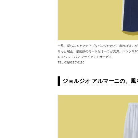
一見、楽ちん＆アクティブなパンツだけど、着れば違いが
リっと端正、最前線のモードなオーラが充満。パンツ￥106
ロエベ ジャパン クライアントサービス
TEL.03(6215)6116
ジョルジオ アルマーニの、風