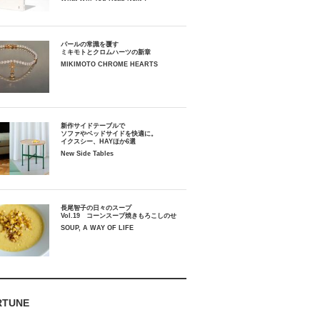
パールの常識を覆す
ミキモトとクロムハーツの新章
MIKIMOTO CHROME HEARTS
新作サイドテーブルで
ソファやベッドサイドを快適に。
イクスシー、HAYほか6選
New Side Tables
長尾智子の日々のスープ
Vol.19 コーンスープ焼きもろこしのせ
SOUP, A WAY OF LIFE
RTUNE