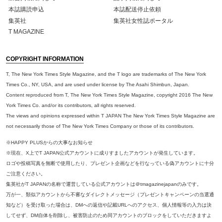
本誌購読申込
本誌配送停止依頼
集英社
集英社女性誌ポータル
T MAGAZINE
COPYRIGHT INFORMATION
T, The New York Times Style Magazine, and the T logo are trademarks of The New York
Times Co., NY, USA, and are used under license by The Asahi Shimbun, Japan.
Content reproduced from T, The New York Times Style Magazine, copyright 2016 The New
York Times Co. and/or its contributors, all rights reserved.
The views and opinions expressed within T JAPAN The New York Times Style Magazine are
not necessarily those of The New York Times Company or those of its contributors.
※HAPPY PLUSからの大事なお知らせ
※現在、X上でT JAPAN公式アカウントに成りすましたアカウントが発生しています。
ロゴや投稿写真を無断で使用したり、プレゼント企画などを行なっている偽アカウントに十分
ご注意ください。
集英社がT JAPANの名称で運営している公式アカウントは＠tmagazinejapanのみです。
万が一、類似アカウントから不審なダイレクトメッセージ（プレゼントキャンペーンの当選通
知など）を受け取った場合は、DMへの返信や記載URLへのアクセス、個人情報等の入力は決
してせず、DM自体を削除し、被害防止のため同アカウントのブロックをしていただきますよ