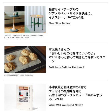
新作サイドテーブルで
ソファやベッドサイドを快適に。
イクスシー、HAYほか6選
New Side Tables
（左から）COURTESY OF THE CONRAN SHOP,
COURTESY OF MAGIS JAPAN
有元葉子さんの
「おいしいものは身体にいいのよ」
Vol.36 さっと作って焼きたてを食べるスコ
ーン
Delicious Delight Recipes！
PHOTOGRAPH BY YUKI SUGIURA
小津夜景と堀江敏幸の2冊で
エッセイの醍醐味を知る
石井千湖のブックレビュー「本のみずう
み」vol.18
What Will You Read Next ?