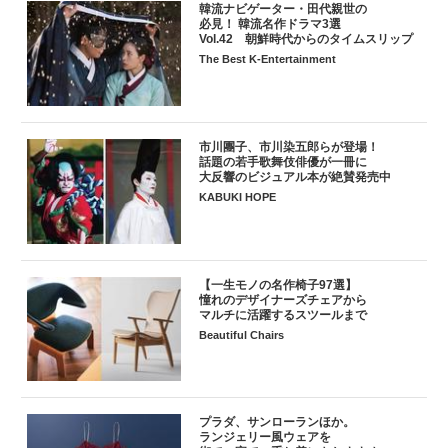
韓流ナビゲーター・田代親世の
必見！ 韓流名作ドラマ3選
Vol.42 朝鮮時代からのタイムスリップ
The Best K-Entertainment
市川團子、市川染五郎らが登場！
話題の若手歌舞伎俳優が一冊に
大反響のビジュアル本が絶賛発売中
KABUKI HOPE
【一生モノの名作椅子97選】
憧れのデザイナーズチェアから
マルチに活躍するスツールまで
Beautiful Chairs
プラダ、サンローランほか。
ランジェリー風ウェアを