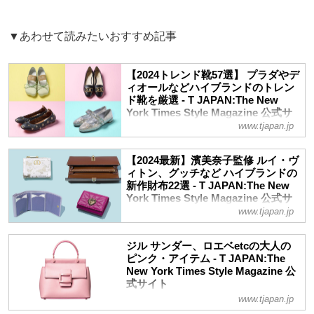
▼あわせて読みたいおすすめ記事
【2024トレンド靴57選】 プラダやデ
ィオールなどハイブランドのトレン
ド靴を厳選 - T JAPAN:The New
York Times Style Magazine 公式サ
イト
www.tjapan.jp
品の良さと知性を醸すポインテッドシュー
ズやクラシックで長く使えるトラッド靴な
【2024最新】濱美奈子監修 ルイ・ヴ
ど、大人の足元に上質さをプラスする靴を
ィトン、グッチなど ハイブランドの
新作財布22選 - T JAPAN:The New
おすすめブランドから厳選紹介
York Times Style Magazine 公式サ
イト
www.tjapan.jp
2024年は、占星術アロマテラピストの濱
美奈子によると、風の時代が本格化するた
ジル サンダー、ロエベetcの大人の
めの準備期間。長く続いた過去の価値観や
ピンク・アイテム - T JAPAN:The
New York Times Style Magazine 公
枠組みに縛られず、「自ら学び、軽やかに
式サイト
行動に移すこと」が時代の風に乗るキーワ
ード。新しい時代を前向きに進み、拓いて
www.tjapan.jp
明るく柔和なバイブレーションを放つ、チ
いくーーそんな日々のおともに、2024年