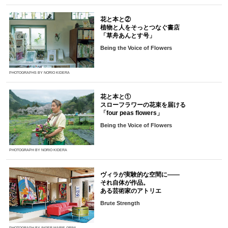
花と本と②
植物と人をそっとつなぐ書店
「草舟あんとす号」
Being the Voice of Flowers
PHOTOGRAPHS BY NORIO KIDERA
花と本と①
スローフラワーの花束を届ける
「four peas flowers」
Being the Voice of Flowers
PHOTOGRAPH BY NORIO KIDERA
ヴィラが実験的な空間に――
それ自体が作品。
ある芸術家のアトリエ
Brute Strength
PHOTOGRAPH BY INGER MARIE GRINI