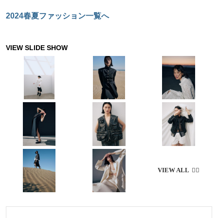
ャーミングな ピンクの服と小物を厳選紹
の開運カラーと開運ポイントで厳選した、
介
2024春夏ファッション一覧へ
ラッキーかつ使い勝手のよいお財布を厳
選。