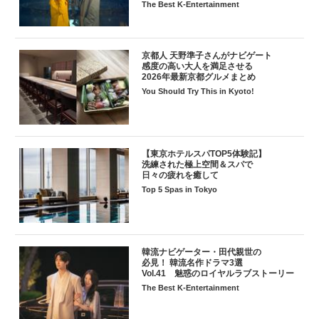
The Best K-Entertainment
京都人 天野準子さんがナビゲート
感度の高い大人を満足させる
2026年最新京都グルメまとめ
You Should Try This in Kyoto!
【東京ホテルスパTOP5体験記】
洗練された極上空間＆スパで
日々の疲れを癒して
Top 5 Spas in Tokyo
韓流ナビゲーター・田代親世の
必見！ 韓流名作ドラマ3選
Vol.41 魅惑のロイヤルラブストーリー
The Best K-Entertainment