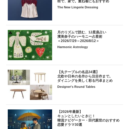
街で、家で。重ね着にもおすすめ
The New Lingerie Dressing
月のリズムで読む、12星座占い
濱美奈子のハーモニー占星術
＜2026/7/29～2026/8/12＞
Harmonic Astrology
【丸テーブルの名品34選】
北欧や日本の名作から注目作まで。
ダイニングを美しく彩る円卓まとめ
Designer's Round Tables
【2026年最新】
キュンとしたいときに！
韓流ナビゲーター・田代親世のおすすめ
恋愛ドラマ30選