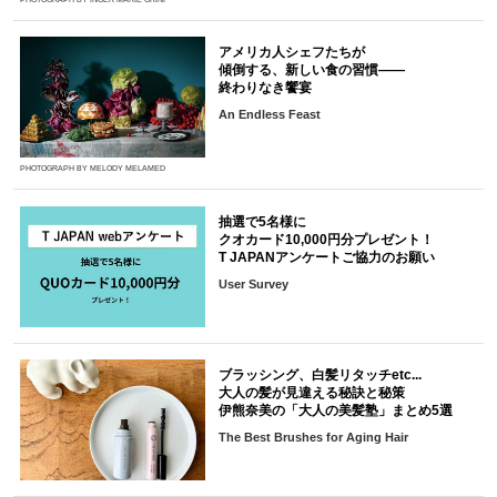
アメリカ人シェフたちが
傾倒する、新しい食の習慣――
終わりなき饗宴
An Endless Feast
PHOTOGRAPH BY MELODY MELAMED
抽選で5名様に
クオカード10,000円分プレゼント！
T JAPANアンケートご協力のお願い
User Survey
ブラッシング、白髪リタッチetc...
大人の髪が見違える秘訣と秘策
伊熊奈美の「大人の美髪塾」まとめ5選
The Best Brushes for Aging Hair