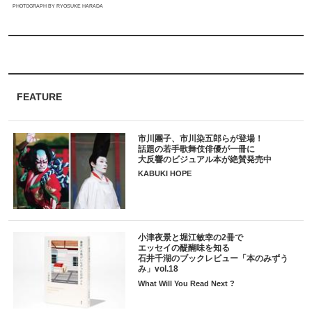
PHOTOGRAPH BY RYOSUKE HARADA
FEATURE
市川團子、市川染五郎らが登場！
話題の若手歌舞伎俳優が一冊に
大反響のビジュアル本が絶賛発売中
KABUKI HOPE
小津夜景と堀江敏幸の2冊で
エッセイの醍醐味を知る
石井千湖のブックレビュー「本のみずう
み」vol.18
What Will You Read Next ?