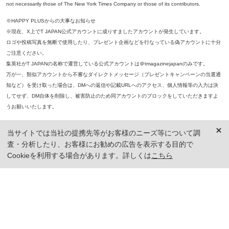
not necessarily those of The New York Times Company or those of its contributors.
※HAPPY PLUSからの大事なお知らせ
※現在、X上でT JAPAN公式アカウントに成りすましたアカウントが発生しています。
ロゴや投稿写真を無断で使用したり、プレゼント企画などを行なっている偽アカウントに十分
ご注意ください。
集英社がT JAPANの名称で運営している公式アカウントは＠tmagazinejapanのみです。
万が一、類似アカウントから不審なダイレクトメッセージ（プレゼントキャンペーンの当選通
知など）を受け取った場合は、DMへの返信や記載URLへのアクセス、個人情報等の入力は決
してせず、DM自体を削除し、被害防止のため同アカウントのブロックをしていただきますよ
うお願いいたします。
※本誌掲載の記事、写真等の無断複写、複製、転載を禁じます。
当サイトでは当社の提携先等がお客様のニーズ等について調
※ 掲載商品の価格は、特に記載がないかぎり、「税込価格」で表示しています。ただし、2021年3月18日以前に公開し
査・分析したり、お客様にお勧めの広告を表示する目的で
た記事については「本体価格（税抜）」での表示となり、 掲載価格には消費税が含まれておりませんのでご注意くだ
さい。
Cookieを利用する場合があります。詳しくは
こちら