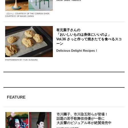
（左から）COURTESY OF THE CONRAN SHOP,
COURTESY OF MAGIS JAPAN
有元葉子さんの
「おいしいものは身体にいいのよ」
Vol.36 さっと作って焼きたてを食べるスコ
ーン
Delicious Delight Recipes！
PHOTOGRAPH BY YUKI SUGIURA
FEATURE
市川團子、市川染五郎らが登場！
話題の若手歌舞伎俳優が一冊に
大反響のビジュアル本が絶賛発売中