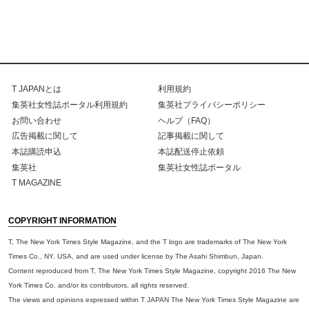
T JAPANとは
利用規約
集英社女性誌ポータル利用規約
集英社プライバシーポリシー
お問い合わせ
ヘルプ（FAQ）
広告掲載に関して
記事掲載に関して
本誌購読申込
本誌配送停止依頼
集英社
集英社女性誌ポータル
T MAGAZINE
COPYRIGHT INFORMATION
T, The New York Times Style Magazine, and the T logo are trademarks of The New York
Times Co., NY, USA, and are used under license by The Asahi Shimbun, Japan.
Content reproduced from T, The New York Times Style Magazine, copyright 2016 The New
York Times Co. and/or its contributors, all rights reserved.
The views and opinions expressed within T JAPAN The New York Times Style Magazine are