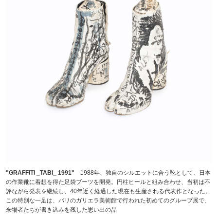
"GRAFFITI _TABI_ 1991"
1988年、独自のシルエットに合う靴として、日本
の作業靴に着想を得た足袋ブーツを開発。円柱ヒールと組み合わせ、当初は不
評ながら発表を継続し、40年近く経過した現在も生産される代表作となった。
この特別な一足は、パリのガリエラ美術館で行われた初めてのグループ展で、
来場者たちが書き込みを残した思い出の品