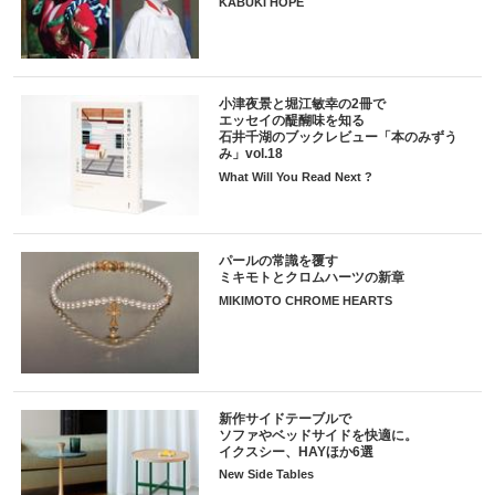
KABUKI HOPE
小津夜景と堀江敏幸の2冊で
エッセイの醍醐味を知る
石井千湖のブックレビュー「本のみずう
み」vol.18
What Will You Read Next ?
パールの常識を覆す
ミキモトとクロムハーツの新章
MIKIMOTO CHROME HEARTS
新作サイドテーブルで
ソファやベッドサイドを快適に。
イクスシー、HAYほか6選
New Side Tables