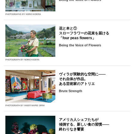
PHOTOGRAPHS BY NORIO KIDERA
花と本と①
スローフラワーの花束を届ける
「four peas flowers」
Being the Voice of Flowers
PHOTOGRAPH BY NORIO KIDERA
ヴィラが実験的な空間に――
それ自体が作品。
ある芸術家のアトリエ
Brute Strength
PHOTOGRAPH BY INGER MARIE GRINI
アメリカ人シェフたちが
傾倒する、新しい食の習慣――
終わりなき饗宴