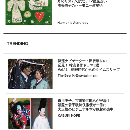
月のリズムで読む、12星座占い
TRENDING
韓流ナビゲーター・田代親世の
必見！ 韓流名作ドラマ3選
Vol.42 朝鮮時代からのタイムスリップ
The Best K-Entertainment
市川團子、市川染五郎らが登場！
話題の若手歌舞伎俳優が一冊に
大反響のビジュアル本が絶賛発売中
KABUKI HOPE