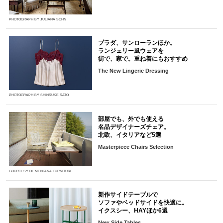
PHOTOGRAPH BY JULIANA SOHN
プラダ、サンローランほか。
ランジェリー風ウェアを
街で、家で。重ね着にもおすすめ
The New Lingerie Dressing
PHOTOGRAPH BY SHINSUKE SATO
部屋でも、外でも使える
名品デザイナーズチェア。
北欧、イタリアなど5選
Masterpiece Chairs Selection
COURTESY OF MONTANA FURNITURE
新作サイドテーブルで
ソファやベッドサイドを快適に。
イクスシー、HAYほか6選
New Side Tables