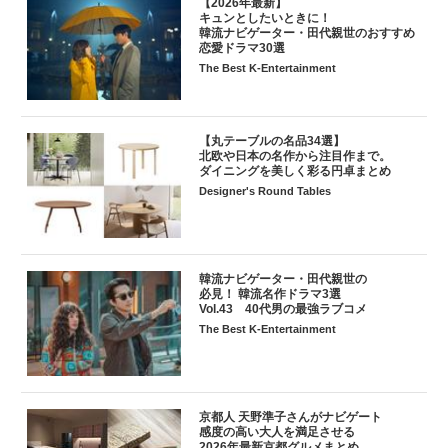
【2026年最新】
キュンとしたいときに！
韓流ナビゲーター・田代親世のおすすめ
恋愛ドラマ30選
The Best K-Entertainment
【丸テーブルの名品34選】
北欧や日本の名作から注目作まで。
ダイニングを美しく彩る円卓まとめ
Designer's Round Tables
韓流ナビゲーター・田代親世の
必見！ 韓流名作ドラマ3選
Vol.43 40代男の最強ラブコメ
The Best K-Entertainment
京都人 天野準子さんがナビゲート
感度の高い大人を満足させる
2026年最新京都グルメまとめ