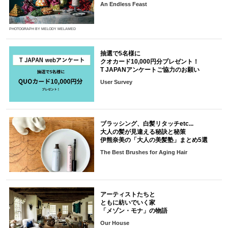
An Endless Feast
PHOTOGRAPH BY MELODY MELAMED
抽選で5名様に
クオカード10,000円分プレゼント！
T JAPANアンケートご協力のお願い
User Survey
ブラッシング、白髪リタッチetc...
大人の髪が見違える秘訣と秘策
伊熊奈美の「大人の美髪塾」まとめ5選
The Best Brushes for Aging Hair
アーティストたちと
ともに紡いでいく家
「メゾン・モナ」の物語
Our House