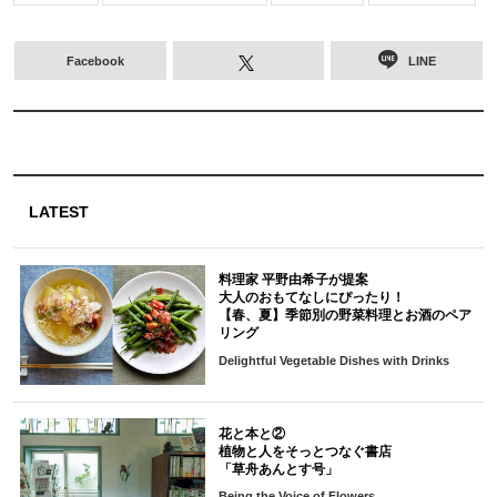
Facebook
LINE
LATEST
料理家 平野由希子が提案
大人のおもてなしにぴったり！
【春、夏】季節別の野菜料理とお酒のペア
リング
Delightful Vegetable Dishes with Drinks
花と本と②
植物と人をそっとつなぐ書店
「草舟あんとす号」
Being the Voice of Flowers