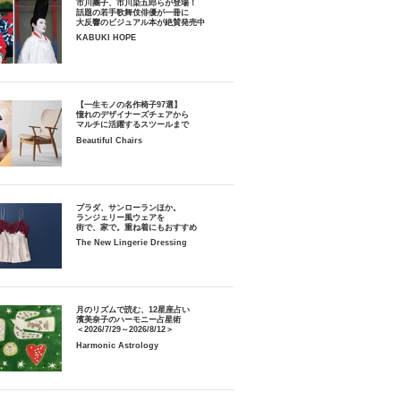
市川團子、市川染五郎らが登場！
話題の若手歌舞伎俳優が一冊に
大反響のビジュアル本が絶賛発売中
KABUKI HOPE
【一生モノの名作椅子97選】
憧れのデザイナーズチェアから
マルチに活躍するスツールまで
Beautiful Chairs
プラダ、サンローランほか。
ランジェリー風ウェアを
街で、家で。重ね着にもおすすめ
The New Lingerie Dressing
月のリズムで読む、12星座占い
濱美奈子のハーモニー占星術
＜2026/7/29～2026/8/12＞
Harmonic Astrology