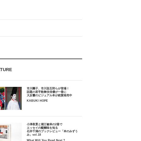
ATURE
市川團子、市川染五郎らが登場！
話題の若手歌舞伎俳優が一冊に
大反響のビジュアル本が絶賛発売中
KABUKI HOPE
小津夜景と堀江敏幸の2冊で
エッセイの醍醐味を知る
石井千湖のブックレビュー「本のみずう
み」vol.18
What Will You Read Next ?