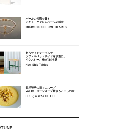
パールの常識を覆す
ミキモトとクロムハーツの新章
MIKIMOTO CHROME HEARTS
新作サイドテーブルで
ソファやベッドサイドを快適に。
イクスシー、HAYほか6選
New Side Tables
長尾智子の日々のスープ
Vol.19 コーンスープ焼きもろこしのせ
SOUP, A WAY OF LIFE
RTUNE