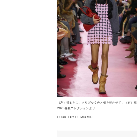
（左）襟もとに、さりげなく色と柄を効かせて。（右）襟
2026春夏コレクションより
COURTECY OF MIU MIU