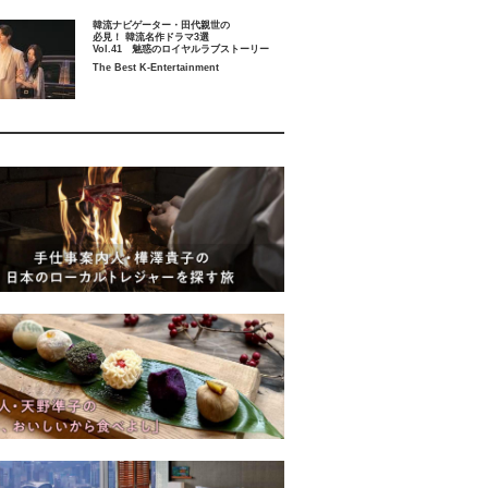
韓流ナビゲーター・田代親世の
必見！ 韓流名作ドラマ3選
Vol.41 魅惑のロイヤルラブストーリー
The Best K-Entertainment