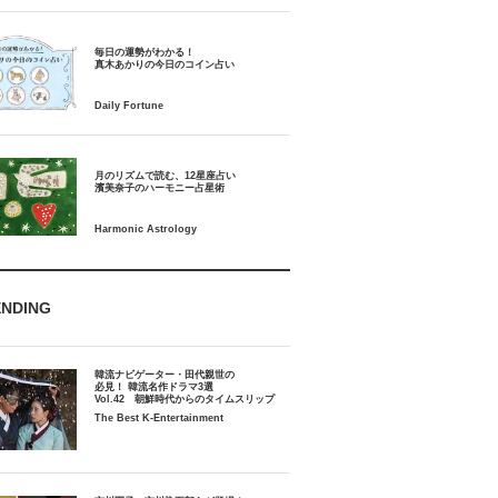
毎日の運勢がわかる！
月のリズムで読む、12星座占い
ENDING
韓流ナビゲーター・田代親世の
必見！ 韓流名作ドラマ3選
Vol.42 朝鮮時代からのタイムスリップ
The Best K-Entertainment