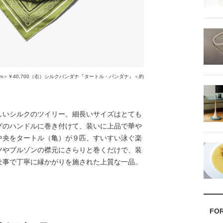
m＞￥40,700（右）シルクバンダナ『タートル・バンダナ』＜約
しいシルクのツイリー。細長いサイズはとても
グのハンドルに巻き付けて、装いに上品で華や
中央をタートル（亀）が９匹、すいすい泳ぐ楽
ツやブルゾンの襟元にさらりと巻くだけで、装
仕事で丁寧に縁かがりを施された上質な一品。
FO