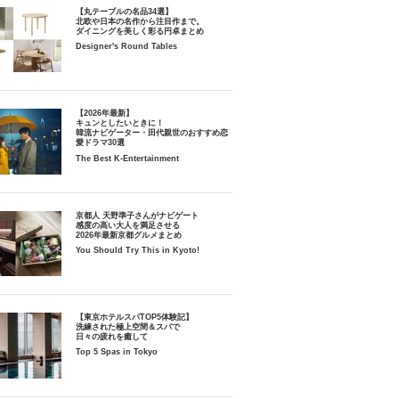
【丸テーブルの名品34選】
北欧や日本の名作から注目作まで。
ダイニングを美しく彩る円卓まとめ
Designer's Round Tables
【2026年最新】
キュンとしたいときに！
韓流ナビゲーター・田代親世のおすすめ恋
愛ドラマ30選
The Best K-Entertainment
京都人 天野準子さんがナビゲート
感度の高い大人を満足させる
2026年最新京都グルメまとめ
You Should Try This in Kyoto!
【東京ホテルスパTOP5体験記】
洗練された極上空間＆スパで
日々の疲れを癒して
Top 5 Spas in Tokyo