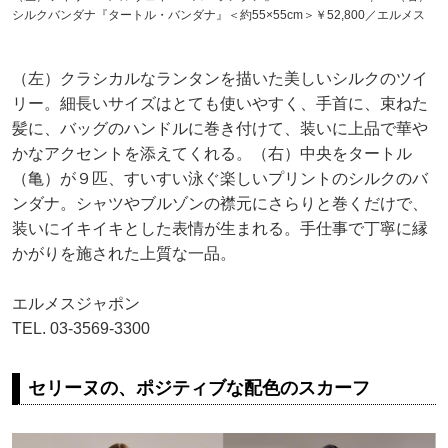
シルクバンダナ『タートル・バンダナ』＜約55×55cm＞￥52,800／エルメス
（左）クラシカルなランタンを描いた美しいシルクのツイ
リー。細長いサイズはとても使いやすく、手首に、束ねた
髪に、バッグのハンドルに巻き付けて、装いに上品で華や
かなアクセントを添えてくれる。（右）中央をタートル
（亀）が９匹、すいすい泳ぐ楽しいプリントのシルクのバ
ンダナ。シャツやブルゾンの襟元にさらりと巻くだけで、
装いにイキイキとした表情が生まれる。手仕事で丁寧に縁
かがりを施された上質な一品。
エルメスジャポン
TEL. 03-3569-3300
セリーヌの、ポジティブな配色のスカーフ