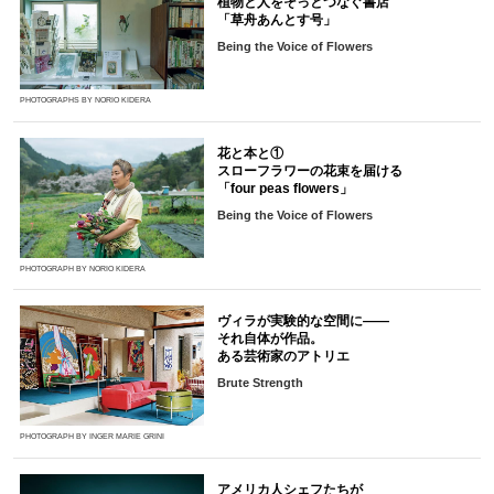
植物と人をそっとつなぐ書店
「草舟あんとす号」
Being the Voice of Flowers
PHOTOGRAPHS BY NORIO KIDERA
花と本と①
スローフラワーの花束を届ける
「four peas flowers」
Being the Voice of Flowers
PHOTOGRAPH BY NORIO KIDERA
ヴィラが実験的な空間に――
それ自体が作品。
ある芸術家のアトリエ
Brute Strength
PHOTOGRAPH BY INGER MARIE GRINI
アメリカ人シェフたちが