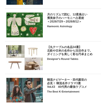
月のリズムで読む、12星座占い
濱美奈子のハーモニー占星術
＜2026/7/29～2026/8/12＞
Harmonic Astrology
【丸テーブルの名品34選】
北欧や日本の名作から注目作まで。
ダイニングを美しく彩る円卓まとめ
Designer's Round Tables
韓流ナビゲーター・田代親世の
必見！ 韓流名作ドラマ3選
Vol.43 40代男の最強ラブコメ
The Best K-Entertainment