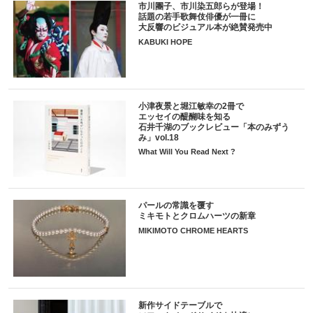
市川團子、市川染五郎らが登場！
話題の若手歌舞伎俳優が一冊に
大反響のビジュアル本が絶賛発売中
KABUKI HOPE
小津夜景と堀江敏幸の2冊で
エッセイの醍醐味を知る
石井千湖のブックレビュー「本のみずう
み」vol.18
What Will You Read Next ?
パールの常識を覆す
ミキモトとクロムハーツの新章
MIKIMOTO CHROME HEARTS
新作サイドテーブルで