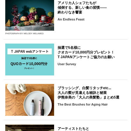
アメリカ人シェフたちが
傾倒する、新しい食の習慣――
終わりなき饗宴
An Endless Feast
PHOTOGRAPH BY MELODY MELAMED
抽選で5名様に
クオカード10,000円分プレゼント！
T JAPANアンケートご協力のお願い
User Survey
ブラッシング、白髪リタッチetc...
大人の髪が見違える秘訣と秘策
伊熊奈美の「大人の美髪塾」まとめ5選
The Best Brushes for Aging Hair
アーティストたちと