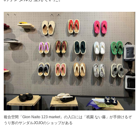
複合空間「Gion Naito 123 market」の入口には「祇園 ない藤」が手掛けるぞ
うり形のサンダルJOJOのショップがある