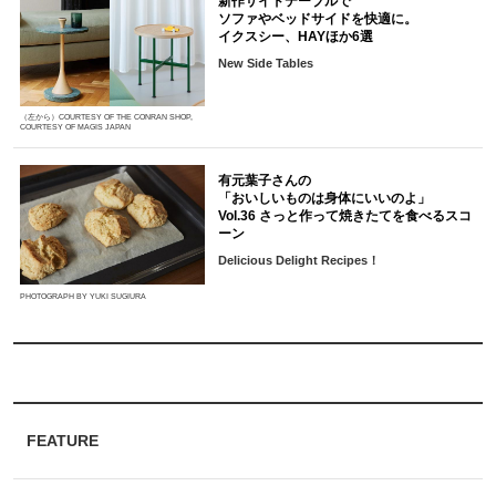
新作サイドテーブルで
ソファやベッドサイドを快適に。
イクスシー、HAYほか6選
New Side Tables
（左から）COURTESY OF THE CONRAN SHOP,
COURTESY OF MAGIS JAPAN
有元葉子さんの
「おいしいものは身体にいいのよ」
Vol.36 さっと作って焼きたてを食べるスコ
ーン
Delicious Delight Recipes！
PHOTOGRAPH BY YUKI SUGIURA
FEATURE