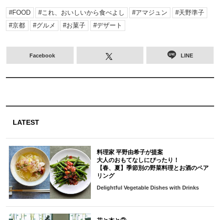
FOOD
これ、おいしいから食べよし
アマジュン
天野準子
京都
グルメ
お菓子
デザート
Facebook
LINE
LATEST
料理家 平野由希子が提案
大人のおもてなしにぴったり！
【春、夏】季節別の野菜料理とお酒のペア
リング
Delightful Vegetable Dishes with Drinks