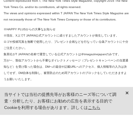
Content reproduced from T, The New York Times Style Magazine, copyright 2016 The New
York Times Co. and/or its contributors, all rights reserved.
The views and opinions expressed within T JAPAN The New York Times Style Magazine are
not necessarily those of The New York Times Company or those of its contributors.
※HAPPY PLUSからの大事なお知らせ
※現在、X上でT JAPAN公式アカウントに成りすましたアカウントが発生しています。
ロゴや投稿写真を無断で使用したり、プレゼント企画などを行なっている偽アカウントに十分
ご注意ください。
集英社がT JAPANの名称で運営している公式アカウントは＠tmagazinejapanのみです。
万が一、類似アカウントから不審なダイレクトメッセージ（プレゼントキャンペーンの当選通
知など）を受け取った場合は、DMへの返信や記載URLへのアクセス、個人情報等の入力は決
してせず、DM自体を削除し、被害防止のため同アカウントのブロックをしていただきますよ
うお願いいたします。
※本誌掲載の記事、写真等の無断複写、複製、転載を禁じます。
当サイトでは当社の提携先等がお客様のニーズ等について調
※ 掲載商品の価格は、特に記載がないかぎり、「税込価格」で表示しています。ただし、2021年3月18日以前に公開し
査・分析したり、お客様にお勧めの広告を表示する目的で
た記事については「本体価格（税抜）」での表示となり、 掲載価格には消費税が含まれておりませんのでご注意くだ
さい。
Cookieを利用する場合があります。詳しくは
こちら