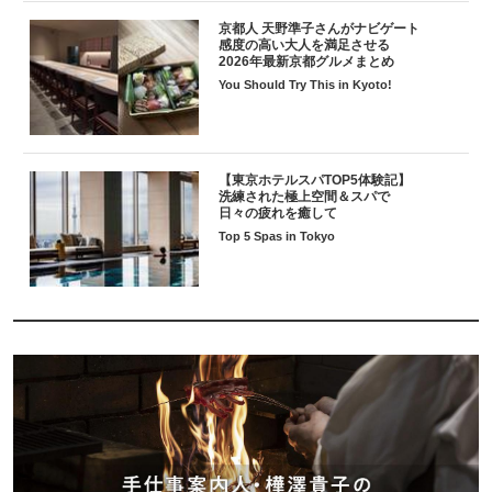
京都人 天野準子さんがナビゲート
感度の高い大人を満足させる
2026年最新京都グルメまとめ
You Should Try This in Kyoto!
【東京ホテルスパTOP5体験記】
洗練された極上空間＆スパで
日々の疲れを癒して
Top 5 Spas in Tokyo