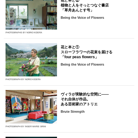
花と本と②
植物と人をそっとつなぐ書店
「草舟あんとす号」
Being the Voice of Flowers
PHOTOGRAPHS BY NORIO KIDERA
花と本と①
スローフラワーの花束を届ける
「four peas flowers」
Being the Voice of Flowers
PHOTOGRAPH BY NORIO KIDERA
ヴィラが実験的な空間に――
それ自体が作品。
ある芸術家のアトリエ
Brute Strength
PHOTOGRAPH BY INGER MARIE GRINI