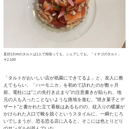
直径12cmのタルトは1人で頬張っても、シェアしても。「イチゴのタルト」
￥2,100
「タルトがおいしい店が祇園にできてるよ」と、友人に教
えてもらい、「ハーモニカ」を初めて訪れたのが数ヶ月
前。電柱には”この先行き止まり”の注意書きが貼られ、地
元の人も入ったことないような路地を進む。”焼き菓子とデ
ザート”と書かれた立て看板はあるものの、紋入りの暖簾が
かけられた入口で靴を脱ぐというスタイルに、一瞬たじろ
いでしまうが、恐る恐る店に入ると、そこには色とりどり
のサンダルが並んでいた。