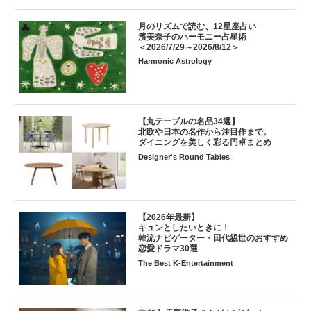
月のリズムで読む、12星座占い
濱美奈子のハーモニー占星術
＜2026/7/29～2026/8/12＞
Harmonic Astrology
【丸テーブルの名品34選】
北欧や日本の名作から注目作まで。
ダイニングを美しく彩る円卓まとめ
Designer's Round Tables
【2026年最新】
キュンとしたいときに！
韓流ナビゲーター・田代親世のおすすめ
恋愛ドラマ30選
The Best K-Entertainment