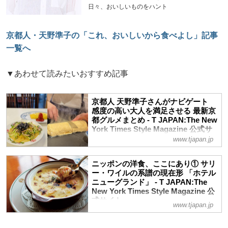
日々、おいしいものをハント
京都人・天野準子の「これ、おいしいから食べよし」記事
一覧へ
▼あわせて読みたいおすすめ記事
京都人 天野準子さんがナビゲート
感度の高い大人を満足させる 最新京
都グルメまとめ - T JAPAN:The New
York Times Style Magazine 公式サ
イト
www.tjapan.jp
京都生まれの京都育ちの食いしん坊、京都
でおいしいものに出合いたければ、この人
ニッポンの洋食、ここにあり① サリ
に聞けばハズレなし！と、長きにわたり業
ー・ワイルの系譜の現在形 「ホテル
ニューグランド」 - T JAPAN:The
界の人々が厚い信頼を寄せる、アマジュン
New York Times Style Magazine 公
こと天野準子さん。今昔とりまぜ、京都な
式サイト
らではの絶品満腹口福アドレスを教えても
www.tjapan.jp
らいます
サリー・ワイルという名前を聞いたことが
あるだろうか。昭和初期に来日した料理人