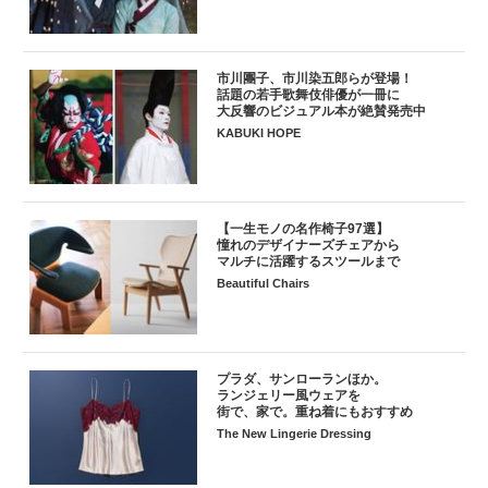
市川團子、市川染五郎らが登場！
話題の若手歌舞伎俳優が一冊に
大反響のビジュアル本が絶賛発売中
KABUKI HOPE
【一生モノの名作椅子97選】
憧れのデザイナーズチェアから
マルチに活躍するスツールまで
Beautiful Chairs
プラダ、サンローランほか。
ランジェリー風ウェアを
街で、家で。重ね着にもおすすめ
The New Lingerie Dressing