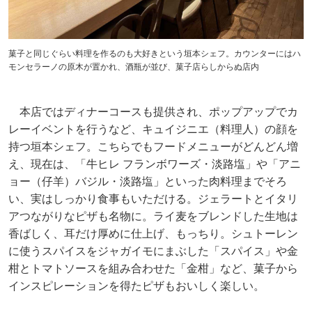
菓子と同じぐらい料理を作るのも大好きという垣本シェフ。カウンターにはハ
モンセラーノの原木が置かれ、酒瓶が並び、菓子店らしからぬ店内
本店ではディナーコースも提供され、ポップアップでカ
レーイベントを行うなど、キュイジニエ（料理人）の顔を
持つ垣本シェフ。こちらでもフードメニューがどんどん増
え、現在は、「牛ヒレ フランボワーズ・淡路塩」や「アニ
ョー（仔羊）バジル・淡路塩」といった肉料理までそろ
い、実はしっかり食事もいただける。ジェラートとイタリ
アつながりなピザも名物に。ライ麦をブレンドした生地は
香ばしく、耳だけ厚めに仕上げ、もっちり。シュトーレン
に使うスパイスをジャガイモにまぶした「スパイス」や金
柑とトマトソースを組み合わせた「金柑」など、菓子から
インスピレーションを得たピザもおいしく楽しい。