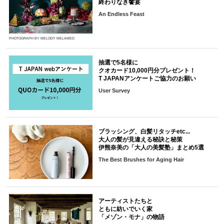
終わりなき饗宴
An Endless Feast
PHOTOGRAPH BY MELODY MELAMED
抽選で5名様に
クオカード10,000円分プレゼント！
T JAPANアンケートご協力のお願い
User Survey
ブラッシング、白髪リタッチetc...
大人の髪が見違える秘訣と秘策
伊熊奈美の「大人の美髪塾」まとめ5選
The Best Brushes for Aging Hair
アーティストたちと
ともに紡いでいく家
「メゾン・モナ」の物語