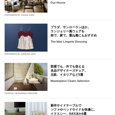
Our House
PHOTOGRAPH BY JULIANA SOHN
プラダ、サンローランほか。
ランジェリー風ウェアを
街で、家で。重ね着にもおすすめ
The New Lingerie Dressing
PHOTOGRAPH BY SHINSUKE SATO
部屋でも、外でも使える
名品デザイナーズチェア。
北欧、イタリアなど5選
Masterpiece Chairs Selection
COURTESY OF MONTANA FURNITURE
新作サイドテーブルで
ソファやベッドサイドを快適に。
イクスシー、HAYほか6選