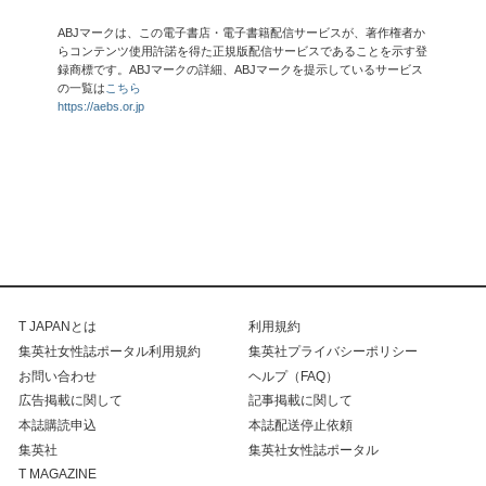
ABJマークは、この電子書店・電子書籍配信サービスが、著作権者か
らコンテンツ使用許諾を得た正規版配信サービスであることを示す登
録商標です。ABJマークの詳細、ABJマークを提示しているサービス
の一覧は
こちら
https://aebs.or.jp
T JAPANとは
利用規約
集英社女性誌ポータル利用規約
集英社プライバシーポリシー
お問い合わせ
ヘルプ（FAQ）
広告掲載に関して
記事掲載に関して
本誌購読申込
本誌配送停止依頼
集英社
集英社女性誌ポータル
T MAGAZINE