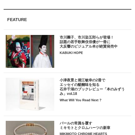
FEATURE
市川團子、市川染五郎らが登場！
話題の若手歌舞伎俳優が一冊に
大反響のビジュアル本が絶賛発売中
KABUKI HOPE
小津夜景と堀江敏幸の2冊で
エッセイの醍醐味を知る
石井千湖のブックレビュー「本のみずう
み」vol.18
What Will You Read Next ?
パールの常識を覆す
ミキモトとクロムハーツの新章
MIKIMOTO CHROME HEARTS