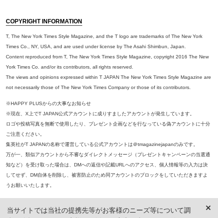
COPYRIGHT INFORMATION
T, The New York Times Style Magazine, and the T logo are trademarks of The New York
Times Co., NY, USA, and are used under license by The Asahi Shimbun, Japan.
Content reproduced from T, The New York Times Style Magazine, copyright 2016 The New
York Times Co. and/or its contributors, all rights reserved.
The views and opinions expressed within T JAPAN The New York Times Style Magazine are
not necessarily those of The New York Times Company or those of its contributors.
※HAPPY PLUSからの大事なお知らせ
※現在、X上でT JAPAN公式アカウントに成りすましたアカウントが発生しています。
ロゴや投稿写真を無断で使用したり、プレゼント企画などを行なっている偽アカウントに十分
ご注意ください。
集英社がT JAPANの名称で運営している公式アカウントは＠tmagazinejapanのみです。
万が一、類似アカウントから不審なダイレクトメッセージ（プレゼントキャンペーンの当選通
知など）を受け取った場合は、DMへの返信や記載URLへのアクセス、個人情報等の入力は決
してせず、DM自体を削除し、被害防止のため同アカウントのブロックをしていただきますよ
うお願いいたします。
※本誌掲載の記事、写真等の無断複写、複製、転載を禁じます。
当サイトでは当社の提携先等がお客様のニーズ等について調
※ 掲載商品の価格は、特に記載がないかぎり、「税込価格」で表示しています。ただし、2021年3月18日以前に公開し