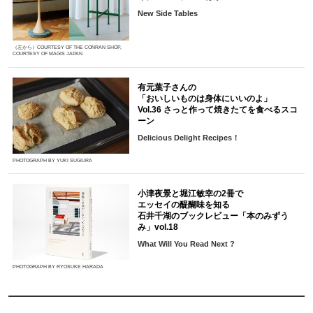
New Side Tables
（左から）COURTESY OF THE CONRAN SHOP,
COURTESY OF MAGIS JAPAN
有元葉子さんの
「おいしいものは身体にいいのよ」
Vol.36 さっと作って焼きたてを食べるスコ
ーン
Delicious Delight Recipes！
PHOTOGRAPH BY YUKI SUGIURA
小津夜景と堀江敏幸の2冊で
エッセイの醍醐味を知る
石井千湖のブックレビュー「本のみずう
み」vol.18
What Will You Read Next ?
PHOTOGRAPH BY RYOSUKE HARADA