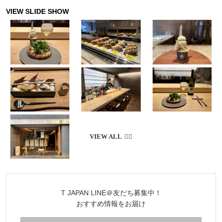
で、今の日本の西洋料理の礎を築いたひと
りだ。彼が育てた料理人の系譜を継ぐ場を
訪ねてみれば、洋食の店の白眉に出合う。
当時、ワイルが指揮をとった横浜のホテル
ニューグランドの料理には、今もその味と
志が活き活きと受け継がれている
T JAPAN LINE＠友だち募集中！
おすすめ情報をお届け