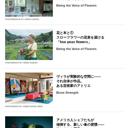
Being the Voice of Flowers
PHOTOGRAPHS BY NORIO KIDERA
花と本と①
スローフラワーの花束を届ける
「four peas flowers」
Being the Voice of Flowers
PHOTOGRAPH BY NORIO KIDERA
ヴィラが実験的な空間に――
それ自体が作品。
ある芸術家のアトリエ
Brute Strength
PHOTOGRAPH BY INGER MARIE GRINI
アメリカ人シェフたちが
傾倒する、新しい食の習慣――