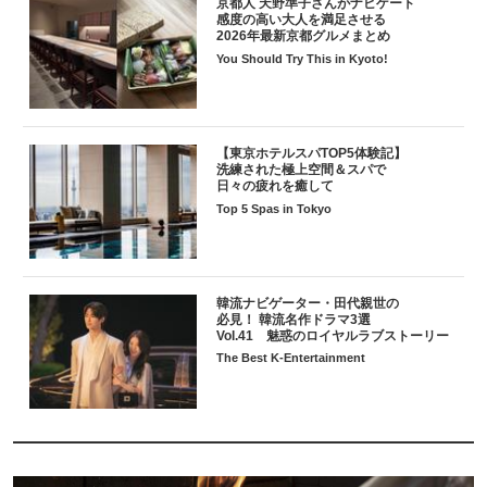
京都人 天野準子さんがナビゲート
感度の高い大人を満足させる
2026年最新京都グルメまとめ
You Should Try This in Kyoto!
【東京ホテルスパTOP5体験記】
洗練された極上空間＆スパで
日々の疲れを癒して
Top 5 Spas in Tokyo
韓流ナビゲーター・田代親世の
必見！ 韓流名作ドラマ3選
Vol.41 魅惑のロイヤルラブストーリー
The Best K-Entertainment