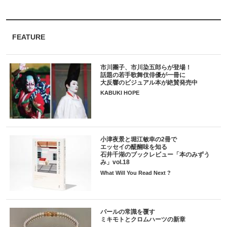
FEATURE
市川團子、市川染五郎らが登場！
話題の若手歌舞伎俳優が一冊に
大反響のビジュアル本が絶賛発売中
KABUKI HOPE
小津夜景と堀江敏幸の2冊で
エッセイの醍醐味を知る
石井千湖のブックレビュー「本のみずう
み」vol.18
What Will You Read Next ?
パールの常識を覆す
ミキモトとクロムハーツの新章