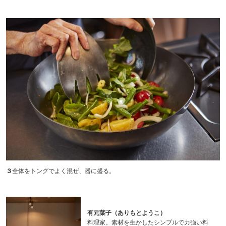
３
全体をトングでよく混ぜ、器に盛る。
有元葉子（ありもとようこ）
料理家。素材を生かしたシンプルで力強い料