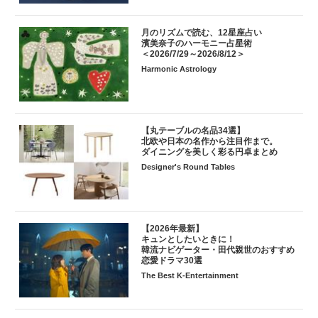
月のリズムで読む、12星座占い
濱美奈子のハーモニー占星術
＜2026/7/29～2026/8/12＞
Harmonic Astrology
【丸テーブルの名品34選】
北欧や日本の名作から注目作まで。
ダイニングを美しく彩る円卓まとめ
Designer's Round Tables
【2026年最新】
キュンとしたいときに！
韓流ナビゲーター・田代親世のおすすめ
恋愛ドラマ30選
The Best K-Entertainment