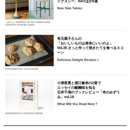
イクスシー、HAYほか6選
New Side Tables
（左から）COURTESY OF THE CONRAN SHOP,
COURTESY OF MAGIS JAPAN
有元葉子さんの
「おいしいものは身体にいいのよ」
Vol.36 さっと作って焼きたてを食べるスコ
ーン
Delicious Delight Recipes！
PHOTOGRAPH BY YUKI SUGIURA
小津夜景と堀江敏幸の2冊で
エッセイの醍醐味を知る
石井千湖のブックレビュー「本のみずう
み」vol.18
What Will You Read Next ?
PHOTOGRAPH BY RYOSUKE HARADA