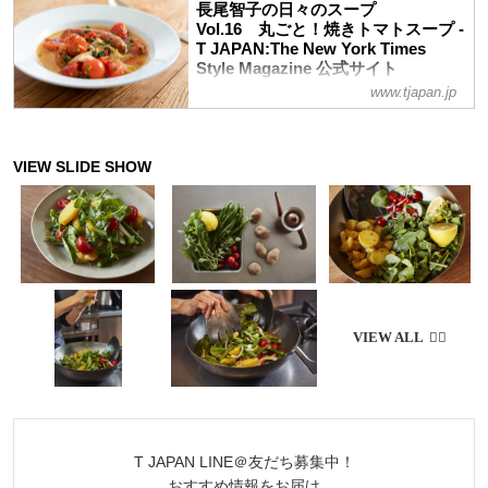
葉子さんはしばしばこの言葉を口にする。
長尾智子の日々のスープ
「野菜が身体にいいのはもちろんです。た
Vol.16 丸ごと！焼きトマトスープ -
だ、運動したら、肉や揚げものをたっぷり
T JAPAN:The New York Times
食べたいし、疲れたときには甘いものが欲
Style Magazine 公式サイト
しくなります」と有元さん。「見知らぬ土
www.tjapan.jp
水を1滴も入れずに作る、トマトのスー
地で、スマホ頼みではなく、太陽の位置や
プ。オーブンで作るから放っておいても大
見える景色を頼りに歩くと認知機能が高ま
丈夫。ビタミン、カロテン、リコピン、食
ると聞きました。食べることについても同
物繊維など豊富な美容成分も旨味も、丸ご
様に、自分の身体の声を頼りにしてはいか
といただきます
がでしょう」。有元葉子さん直伝の、真っ
当においしく身体にやさしい、理にかなっ
た調理法と食べ方をお届けします。第9
回...
T JAPAN LINE＠友だち募集中！
おすすめ情報をお届け