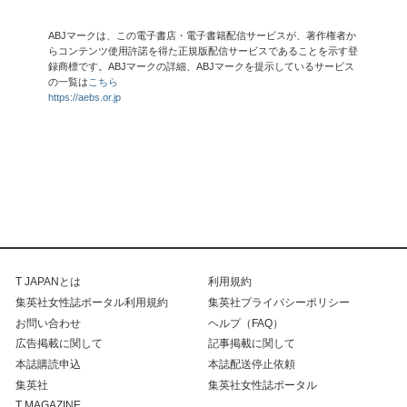
ABJマークは、この電子書店・電子書籍配信サービスが、著作権者か
らコンテンツ使用許諾を得た正規版配信サービスであることを示す登
録商標です。ABJマークの詳細、ABJマークを提示しているサービス
の一覧は
こちら
https://aebs.or.jp
T JAPANとは
利用規約
集英社女性誌ポータル利用規約
集英社プライバシーポリシー
お問い合わせ
ヘルプ（FAQ）
広告掲載に関して
記事掲載に関して
本誌購読申込
本誌配送停止依頼
集英社
集英社女性誌ポータル
T MAGAZINE