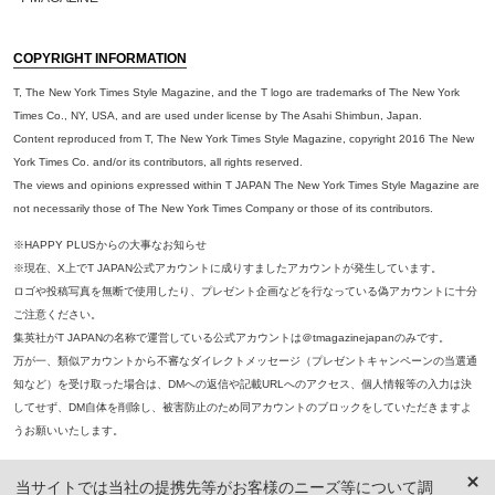
COPYRIGHT INFORMATION
T, The New York Times Style Magazine, and the T logo are trademarks of The New York
Times Co., NY, USA, and are used under license by The Asahi Shimbun, Japan.
Content reproduced from T, The New York Times Style Magazine, copyright 2016 The New
York Times Co. and/or its contributors, all rights reserved.
The views and opinions expressed within T JAPAN The New York Times Style Magazine are
not necessarily those of The New York Times Company or those of its contributors.
※HAPPY PLUSからの大事なお知らせ
※現在、X上でT JAPAN公式アカウントに成りすましたアカウントが発生しています。
ロゴや投稿写真を無断で使用したり、プレゼント企画などを行なっている偽アカウントに十分
ご注意ください。
集英社がT JAPANの名称で運営している公式アカウントは＠tmagazinejapanのみです。
万が一、類似アカウントから不審なダイレクトメッセージ（プレゼントキャンペーンの当選通
知など）を受け取った場合は、DMへの返信や記載URLへのアクセス、個人情報等の入力は決
してせず、DM自体を削除し、被害防止のため同アカウントのブロックをしていただきますよ
うお願いいたします。
※本誌掲載の記事、写真等の無断複写、複製、転載を禁じます。
当サイトでは当社の提携先等がお客様のニーズ等について調
※ 掲載商品の価格は、特に記載がないかぎり、「税込価格」で表示しています。ただし、2021年3月18日以前に公開し