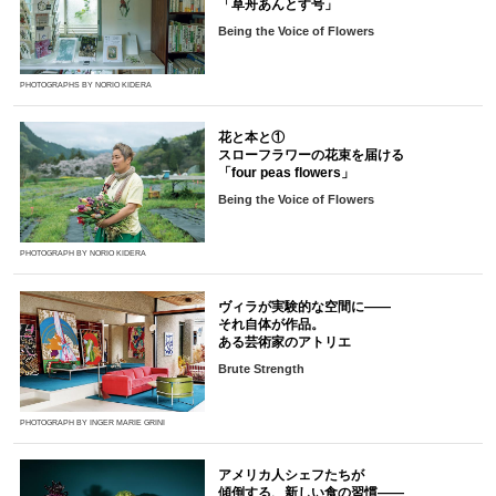
「草舟あんとす号」
Being the Voice of Flowers
PHOTOGRAPHS BY NORIO KIDERA
花と本と①
スローフラワーの花束を届ける
「four peas flowers」
Being the Voice of Flowers
PHOTOGRAPH BY NORIO KIDERA
ヴィラが実験的な空間に――
それ自体が作品。
ある芸術家のアトリエ
Brute Strength
PHOTOGRAPH BY INGER MARIE GRINI
アメリカ人シェフたちが
傾倒する、新しい食の習慣――