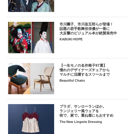
市川團子、市川染五郎らが登場！
話題の若手歌舞伎俳優が一冊に
大反響のビジュアル本が絶賛発売中
KABUKI HOPE
【一生モノの名作椅子97選】
憧れのデザイナーズチェアから
マルチに活躍するスツールまで
Beautiful Chairs
プラダ、サンローランほか。
ランジェリー風ウェアを
街で、家で。重ね着にもおすすめ
The New Lingerie Dressing