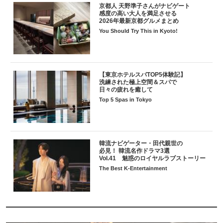
京都人 天野準子さんがナビゲート
感度の高い大人を満足させる
2026年最新京都グルメまとめ
You Should Try This in Kyoto!
【東京ホテルスパTOP5体験記】
洗練された極上空間＆スパで
日々の疲れを癒して
Top 5 Spas in Tokyo
韓流ナビゲーター・田代親世の
必見！ 韓流名作ドラマ3選
Vol.41 魅惑のロイヤルラブストーリー
The Best K-Entertainment