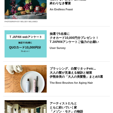
終わりなき饗宴
An Endless Feast
PHOTOGRAPH BY MELODY MELAMED
抽選で5名様に
クオカード10,000円分プレゼント！
T JAPANアンケートご協力のお願い
User Survey
ブラッシング、白髪リタッチetc...
大人の髪が見違える秘訣と秘策
伊熊奈美の「大人の美髪塾」まとめ5選
The Best Brushes for Aging Hair
アーティストたちと
ともに紡いでいく家
「メゾン・モナ」の物語