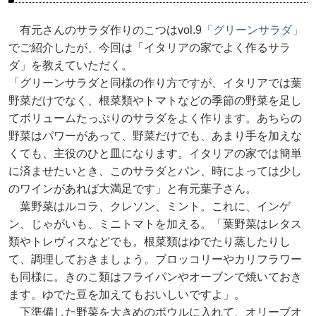
有元さんのサラダ作りのこつはvol.9
「グリーンサラダ」
でご紹介したが、今回は「イタリアの家でよく作るサラ
ダ」を教えていただく。
「グリーンサラダと同様の作り方ですが、イタリアでは葉
野菜だけでなく、根菜類やトマトなどの季節の野菜を足し
てボリュームたっぷりのサラダをよく作ります。あちらの
野菜はパワーがあって、野菜だけでも、あまり手を加えな
くても、主役のひと皿になります。イタリアの家では簡単
に済ませたいとき、このサラダとパン、時によっては少し
のワインがあれば大満足です」と有元葉子さん。
葉野菜はルコラ、クレソン、ミント。これに、インゲ
ン、じゃがいも、ミニトマトを加える。「葉野菜はレタス
類やトレヴィスなどでも。根菜類はゆでたり蒸したりし
て、調理しておきましょう。ブロッコリーやカリフラワー
も同様に。きのこ類はフライパンやオーブンで焼いておき
ます。ゆでた豆を加えてもおいしいですよ」。
下準備した野菜を大きめのボウルに入れて、オリーブオ