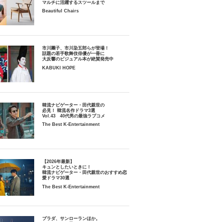
マルチに活躍するスツールまで
Beautiful Chairs
市川團子、市川染五郎らが登場！
話題の若手歌舞伎俳優が一冊に
大反響のビジュアル本が絶賛発売中
KABUKI HOPE
韓流ナビゲーター・田代親世の
必見！ 韓流名作ドラマ3選
Vol.43 40代男の最強ラブコメ
The Best K-Entertainment
【2026年最新】
キュンとしたいときに！
韓流ナビゲーター・田代親世のおすすめ恋
愛ドラマ30選
The Best K-Entertainment
プラダ、サンローランほか。