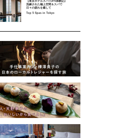
【東京ホテルスパTOP5体験記】
洗練された極上空間＆スパで
日々の疲れを癒して
Top 5 Spas in Tokyo