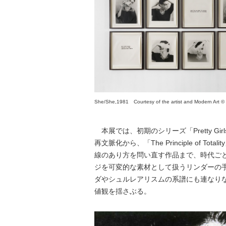
She/She,1981 Courtesy of the artist and Modern Art © 
本展では、初期のシリーズ「Pretty Gi
再文脈化から、「The Principle of T
線のあり方を問い直す作品まで、時代ご
ジを可変的な素材として扱うリンダーの手
ダやシュルレアリスムの系譜にも連なり
値観を揺さぶる。