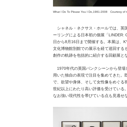
What I Do To Please You I Do,1981-2008 Courtesy of th
シャネル・ネクサス・ホールでは、英国
ーリングによる日本初の個展「LINDER: GOD
日から8月16日まで開催する。本展は、KYO
文化博物館別館での展示を経て巡回する
創作の軌跡を包括的に紹介する回顧展と
1970年代の英国パンクシーンから登
用いた独自の表現で注目を集めてきた。
で、欲望や身体、そして女性像をめぐる
世紀以上にわたり高い評価を受けている
なお強い現代性を帯びている点も見逃せ