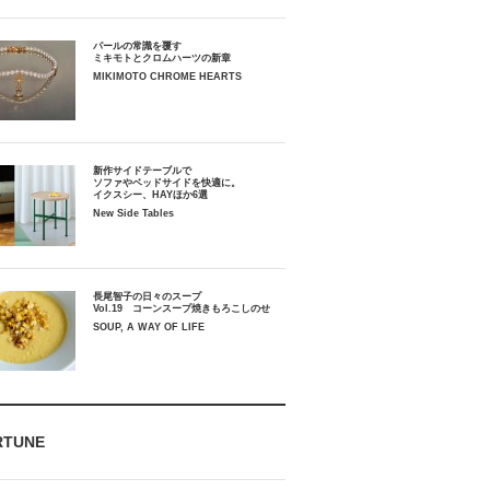
パールの常識を覆す
ミキモトとクロムハーツの新章
MIKIMOTO CHROME HEARTS
新作サイドテーブルで
ソファやベッドサイドを快適に。
イクスシー、HAYほか6選
New Side Tables
長尾智子の日々のスープ
Vol.19 コーンスープ焼きもろこしのせ
SOUP, A WAY OF LIFE
RTUNE