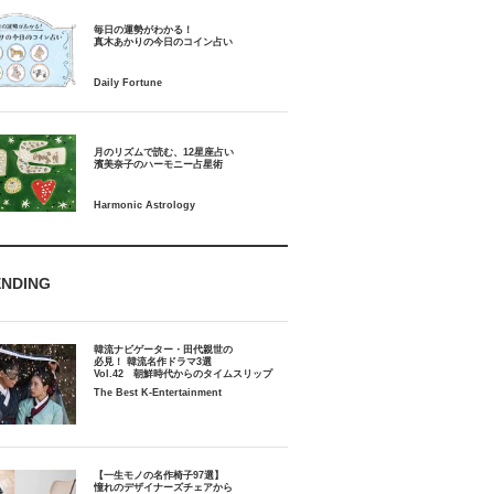
毎日の運勢がわかる！
月のリズムで読む、12星座占い
ENDING
韓流ナビゲーター・田代親世の
必見！ 韓流名作ドラマ3選
Vol.42 朝鮮時代からのタイムスリップ
The Best K-Entertainment
【一生モノの名作椅子97選】
憧れのデザイナーズチェアから