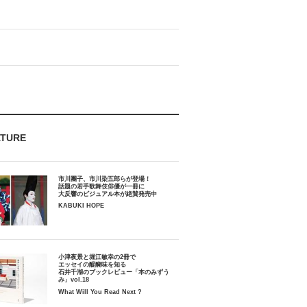
ATURE
市川團子、市川染五郎らが登場！
話題の若手歌舞伎俳優が一冊に
大反響のビジュアル本が絶賛発売中
KABUKI HOPE
小津夜景と堀江敏幸の2冊で
エッセイの醍醐味を知る
石井千湖のブックレビュー「本のみずう
み」vol.18
What Will You Read Next ?