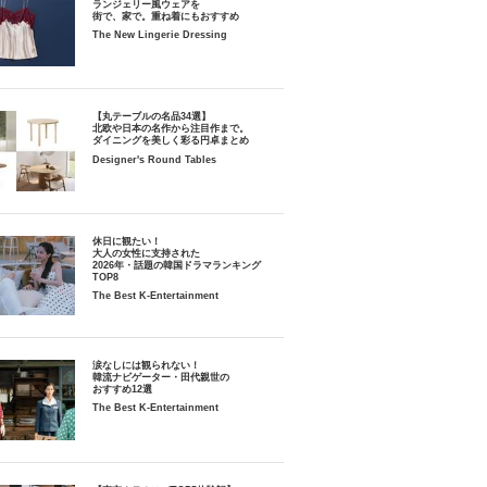
ランジェリー風ウェアを
街で、家で。重ね着にもおすすめ
The New Lingerie Dressing
【丸テーブルの名品34選】
北欧や日本の名作から注目作まで。
ダイニングを美しく彩る円卓まとめ
Designer's Round Tables
休日に観たい！
大人の女性に支持された
2026年・話題の韓国ドラマランキング
TOP8
The Best K-Entertainment
涙なしには観られない！
韓流ナビゲーター・田代親世の
おすすめ12選
The Best K-Entertainment