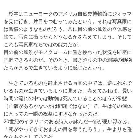
杉本はニューヨークのアメリカ自然史博物館にジオラマ
を見に行き、片目をつむってみたという。それは写真家に
は習慣のようなものだろう。常に目の前の風景の立体感を
捨て、写真に撮ったらどうなるかを考えてしまう。そして
これも写真家ならではの能力だが、
目の前の風景がモノクロームに置き換わった状況を即座に
把握できるものだ。そのとき、書き割りの中の剝製の動物
たちがまるで生きているように感じたという。
生きているものを静止させる写真の中では、逆に死んで
いるものが生きているように見えた。考えてみれば、長い
時間の流れの中では動物は死んでいることのほうが常態
（亡骸があるかないかは問題ではない）で、生はその個体
にとっての一瞬の祝祭にすぎなかったのだ。
20世紀のイタリアのある詩人が詠んだ一節が思い浮かぶ。
「死がやってきておまえの目を奪うだろう」。生よりも遥
かなものとしてある死。