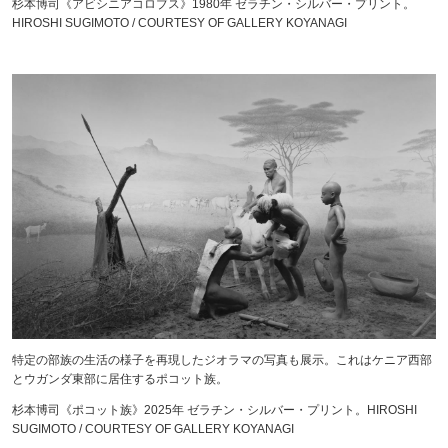
杉本博司《アビシニアコロブス》1980年 ゼラチン・シルバー・プリント。
HIROSHI SUGIMOTO / COURTESY OF GALLERY KOYANAGI
特定の部族の生活の様子を再現したジオラマの写真も展示。これはケニア西部
とウガンダ東部に居住するポコット族。
杉本博司《ポコット族》2025年 ゼラチン・シルバー・プリント。HIROSHI
SUGIMOTO / COURTESY OF GALLERY KOYANAGI