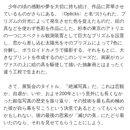
少年の頃の感動や夢を大切に持ち続け、作品に昇華させ
ているものがさらにある。〈Opticks〉と名づけられた、プ
リズムの分光によって発生させた色を捉えたものだ。絵の
具などを使わず色彩を作品にした。杉本の東京のアトリエ
の一つにスペクトル観測装置として巨大なプリズムを設置
し、窓から差し込む太陽光をそのプリズムによって7色に
分解し、ポラロイドカメラで撮影する。それをもとに、大
きなプリントを作成するのがこのシリーズだ。画家がカン
ヴァスの上に絵の具を駆使して描いた抽象画とはまったく
違う工程で生まれた。
さて、展覧会のタイトル、『絶滅写真』だ。これは悲観
か、自虐か。いや、およそ200年という意外にも長くなか
った銀塩写真の歴史を振り返り、その技術を最も高め極め
た彼が自ら幕を引こうという決意であるととってもいいの
かもしれない。彼の最後の思索が「滅びの美」にたどり着
いたのなら、それを見せてもらうことにしよう。