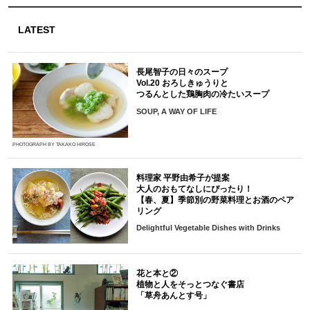
LATEST
長尾智子の日々のスープ
Vol.20 おろしきゅうりと
つるんとした鶏胸肉の冷たいスープ
SOUP, A WAY OF LIFE
PHOTOGRAPH BY TAKAKO HIROSE
料理家 平野由希子が提案
大人のおもてなしにぴったり！
【春、夏】季節別の野菜料理とお酒のペア
リング
Delightful Vegetable Dishes with Drinks
花と本と②
植物と人をそっとつなぐ書店
「草舟あんとす号」