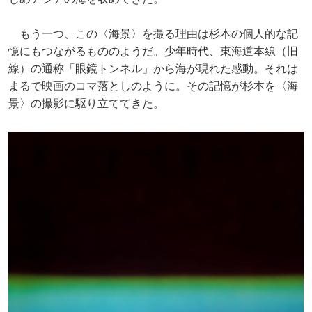
もう一つ、この〈海景〉を撮る理由は杉本の個人的な記
憶にもつながるもののようだ。少年時代、東海道本線（旧
線）の通称「眼鏡トンネル」から海が現れた感動。それは
まるで映画のコマ落としのように。その記憶が杉本を〈海
景〉の撮影に駆り立ててきた。