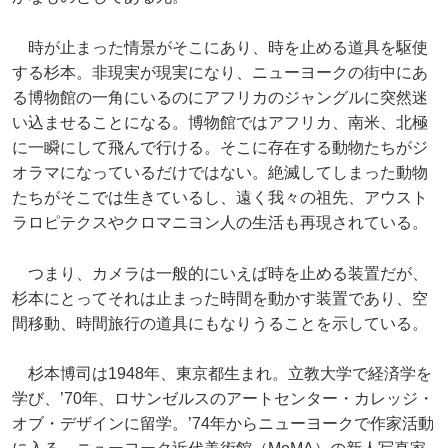
時が止まった情景がそこにあり、時を止める道具を駆使
する杉本。非現実が現実になり、ニューヨークの街中にあ
る博物館の一角にいるのにアフリカのジャングルに突然迷
い込ませることになる。博物館ではアフリカ、南米、北極
に一瞬にして飛んで行ける。そこに存在する動物たちがジ
オラマになっているだけではない。絶滅してしまった動物
たちがそこでは生きているし、遠く我々の祖先、アウスト
ラロピテクスやクロマニヨン人の生活も再現されている。
つまり、カメラは一般的にいえば時を止める装置だが、
杉本にとってそれは止まった時間を動かす装置であり、空
間移動、時間旅行の道具にもなりうることを示している。
杉本博司は1948年、東京都生まれ。立教大学で経済学を
学び、’70年、ロサンゼルスのアートセンター・カレッジ・
オブ・デザインに留学。’74年からニューヨークで作家活動