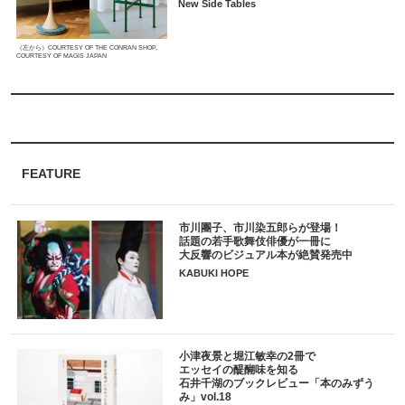
New Side Tables
（左から）COURTESY OF THE CONRAN SHOP,
COURTESY OF MAGIS JAPAN
FEATURE
市川團子、市川染五郎らが登場！
話題の若手歌舞伎俳優が一冊に
大反響のビジュアル本が絶賛発売中
KABUKI HOPE
小津夜景と堀江敏幸の2冊で
エッセイの醍醐味を知る
石井千湖のブックレビュー「本のみずう
み」vol.18