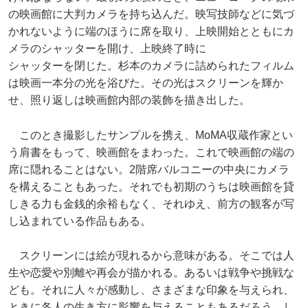
の映画館に大判カメラを持ち込んだ。映写技師などに気づ
かれないように端のほうに席を取り、上映開始とともにカ
メラのシャッターを開け、上映終了時に
シャッターを閉じた。杉本のカメラに詰められたフィルム
は映画一本分の光を浴びた。その光はスクリーンを輝か
せ、照り返しは映画館内部の装飾を描き出した。
このとき撮影したサンプルを携え、MoMA収蔵作家とい
う肩書をもって、映画館をまわった。これで映画館の端の
席に隠れることはない。2階席バルコニーの中央にカメラ
を構えることもあった。それでも初期のうちは映画館を貸
しきる力も金銭的余裕もなく、それゆえ、前方の観客が写
し込まれている作品もある。
スクリーンには絵が現れるから意味がある。そこでは人
生や恋愛や別離や再会が描かれる。あるいは戦争や挑戦な
ども。それに人々が感動し、さまざまな印象を与えられ、
ときに各人の生き方に影響を与えることもあるだろう。し