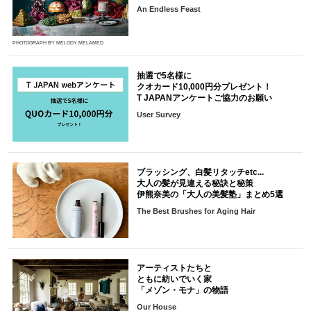
An Endless Feast
PHOTOGRAPH BY MELODY MELAMED
抽選で5名様に
クオカード10,000円分プレゼント！
T JAPANアンケートご協力のお願い
User Survey
ブラッシング、白髪リタッチetc...
大人の髪が見違える秘訣と秘策
伊熊奈美の「大人の美髪塾」まとめ5選
The Best Brushes for Aging Hair
アーティストたちと
ともに紡いでいく家
「メゾン・モナ」の物語
Our House