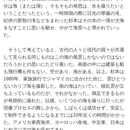
分は海（または湖）。そもそもの発想は、水を撮りたいと
いうことだったという。一時帰国の際に日光の華厳の滝、
紀伊の那智の滝などをまわった杉本はその水の一滴が大海
をなすことに思いを馳せ、やがて海景へと導かれていっ
た。
そうして考えていると、古代の人々と現代の我々が共通
して見られる同じものはこの海の風景しかないのではない
だろうかとの思いにたどり着いた。画面の中には建築も船
も飛行機も何もない。空があり、海がある、以上。杉本は
1980年、家族旅行でジャマイカに出かけた折に、雲ひとつ
ないカリブ海を撮影した。南の海はたいてい、積乱雲が立
ち上っているものだが、それがなかった。満足できるもの
が奇跡的に撮れた。以後、いくつかの海を撮りに行ったが
現像プロセスの難しさから、しばらくは成功せず、安定し
て制作できるようになるまでには10年近くの時間がかかっ
た。アメリカ東西海岸、ヨーロッパ各地、中近東、日本は
じめアジアの海を収めてきた。