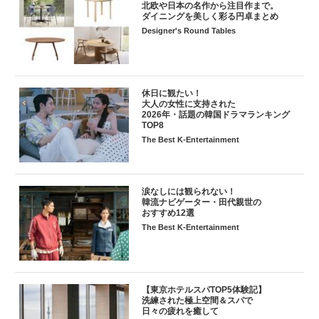
北欧や日本の名作から注目作まで。
ダイニングを美しく彩る円卓まとめ
Designer's Round Tables
休日に観たい！
大人の女性に支持された
2026年・話題の韓国ドラマランキング
TOP8
The Best K-Entertainment
涙なしには観られない！
韓流ナビゲーター・田代親世の
おすすめ12選
The Best K-Entertainment
【東京ホテルスパTOP5体験記】
洗練された極上空間＆スパで
日々の疲れを癒して