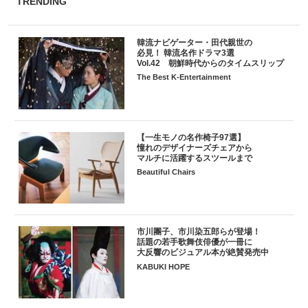
TRENDING
韓流ナビゲーター・田代親世の
必見！ 韓流名作ドラマ3選
Vol.42 朝鮮時代からのタイムスリップ
The Best K-Entertainment
【一生モノの名作椅子97選】
憧れのデザイナーズチェアから
マルチに活躍するスツールまで
Beautiful Chairs
市川團子、市川染五郎らが登場！
話題の若手歌舞伎俳優が一冊に
大反響のビジュアル本が絶賛発売中
KABUKI HOPE