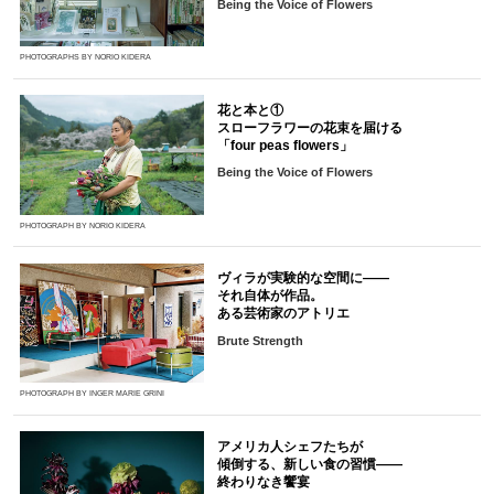
Being the Voice of Flowers
PHOTOGRAPHS BY NORIO KIDERA
花と本と①
スローフラワーの花束を届ける
「four peas flowers」
Being the Voice of Flowers
PHOTOGRAPH BY NORIO KIDERA
ヴィラが実験的な空間に――
それ自体が作品。
ある芸術家のアトリエ
Brute Strength
PHOTOGRAPH BY INGER MARIE GRINI
アメリカ人シェフたちが
傾倒する、新しい食の習慣――
終わりなき饗宴