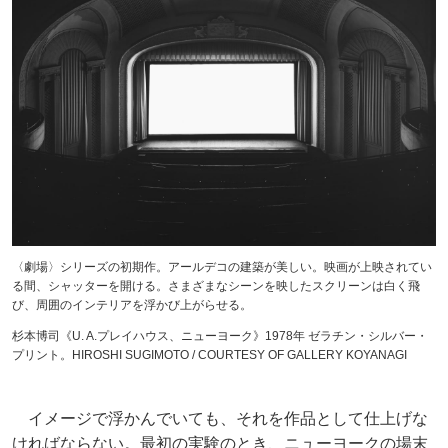
〈劇場〉シリーズの初期作。アールデコの建築が美しい。映画が上映されてい
る間、シャッターを開ける。さまざまなシーンを映したスクリーンは白く飛
び、周囲のインテリアを浮かび上がらせる。
杉本博司《U. A.プレイハウス、ニューヨーク》1978年 ゼラチン・シルバー・
プリント。HIROSHI SUGIMOTO / COURTESY OF GALLERY KOYANAGI
イメージで浮かんでいても、それを作品として仕上げな
ければならない。最初の実験のとき、ニューヨークの場末