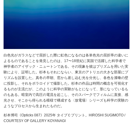
白色光がガラスなどで屈折した際に虹色になるのは各単色光の屈折率の違いに
よるものであることを発見したのは、17〜18世紀に英国で活躍した科学者で
神学者のアイザック・ニュートンである。その現象を彼はプリズムを用いた実
験により、証明した。杉本もそれにならい、東京のアトリエの大きな部屋にプ
リズムを設置した。真冬の早朝、窓から差し込む光を分光し、各色を漆喰の壁
に投影し、それをポラロイドで撮影した。杉本の作品は時間の概念を可視化す
るものが主流だが、このように科学の実験がもとになって、形になっているも
のもある。暗室内で高圧の電流を起こし、そのスパークでフィルムに直接、感
光させ、そこから得られる模様で構成する〈放電場〉シリーズも科学の実験の
ようなプロセスから生まれたものだ。
杉本博司《Opticks 087》2025年 タイプＣプリント。HIROSHI SUGIMOTO /
COURTESY OF GALLERY KOYANAGI