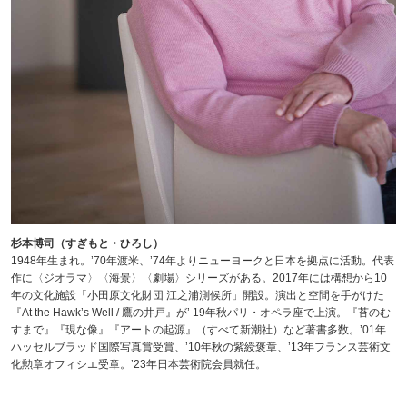
杉本博司（すぎもと・ひろし）
1948年生まれ。’70年渡米、’74年よりニューヨークと日本を拠点に活動。代表
作に〈ジオラマ〉〈海景〉〈劇場〉シリーズがある。2017年には構想から10
年の文化施設「小田原文化財団 江之浦測候所」開設。演出と空間を手がけた
『At the Hawk’s Well / 鷹の井戸』が’ 19年秋パリ・オペラ座で上演。『苔のむ
すまで』『現な像』『アートの起源』（すべて新潮社）など著書多数。’01年
ハッセルブラッド国際写真賞受賞、’10年秋の紫綬褒章、’13年フランス芸術文
化勲章オフィシエ受章。’23年日本芸術院会員就任。