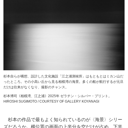
杉本自らが構想、設計した文化施設「江之浦測候所」はもともとはミカン山だ
ったところ。その小高い丘から見る相模湾の海景。多くの船が航行するが元旦
だけは往来がなくなり、撮影のチャンス。
杉本博司《相模湾、江之浦》2025年 ゼラチン・シルバー・プリント。
HIROSHI SUGIMOTO / COURTESY OF GALLERY KOYANAGI
杉本の作品で最もよく知られているのが〈海景〉シリー
ズだろうか。横位置の画面の上半分を空だけが占め、下半