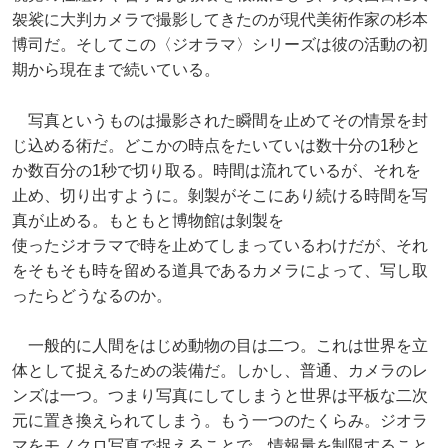
袈裟に大判カメラで撮影してきたのが現代美術作家の杉本
博司だ。そしてこの〈ジオラマ〉シリーズは彼の活動の初
期から現在まで続いている。
写真というものは撮影された瞬間を止めてその情景を封
じ込める術だ。どこかの時点をたいていは数十分の1秒と
か数百分の1秒で切り取る。時間は流れているが、それを
止め、切り出すように。剝製がそこにあり続ける時間を写
真が止める。もともと博物館は剝製を
使ったジオラマで時を止めてしまっているわけだが、それ
をそもそも時を留める道具であるカメラによって、写し取
ったらどうなるのか。
一般的に人間をはじめ動物の目は二つ。これは世界を立
体として捉えるための装備だ。しかし、普通、カメラのレ
ンズは一つ。つまり写真にしてしまうと世界は平板な二次
元に置き換えられてしまう。もう一つのたくらみ。ジオラ
マをモノクロ写真で捉えることで、情報量を制限すること