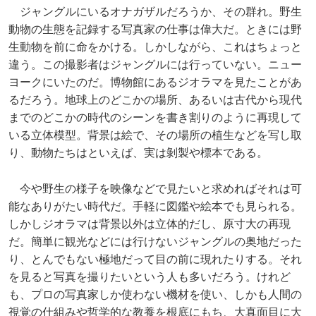
ジャングルにいるオナガザルだろうか、その群れ。野生
動物の生態を記録する写真家の仕事は偉大だ。ときには野
生動物を前に命をかける。しかしながら、これはちょっと
違う。この撮影者はジャングルには行っていない。ニュー
ヨークにいたのだ。博物館にあるジオラマを見たことがあ
るだろう。地球上のどこかの場所、あるいは古代から現代
までのどこかの時代のシーンを書き割りのように再現して
いる立体模型。背景は絵で、その場所の植生などを写し取
り、動物たちはといえば、実は剝製や標本である。
今や野生の様子を映像などで見たいと求めればそれは可
能なありがたい時代だ。手軽に図鑑や絵本でも見られる。
しかしジオラマは背景以外は立体的だし、原寸大の再現
だ。簡単に観光などには行けないジャングルの奥地だった
り、とんでもない極地だって目の前に現れたりする。それ
を見ると写真を撮りたいという人も多いだろう。けれど
も、プロの写真家しか使わない機材を使い、しかも人間の
視覚の仕組みや哲学的な教養を根底にもち、大真面目に大