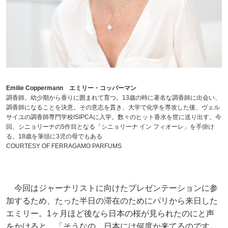
Emilie Coppermann エミリー・コッパーマン
調香師。幼少期から香りに囲まれて育つ。13歳の時に著名な調香師に出会い、
調香師になることを決意。その意志を貫き、大学で化学を専攻した後、ヴェル
サイユの調香師専門学校ISIPCAに入学。数々のヒット香水を世に送り出す。今
回、シニョリーナの5作目となる「シニョリーナ イン フィオーレ」を手掛け
る。18歳を筆頭に3児の母でもある
COURTESY OF FERRAGAMO PARFUMS
今回はジャーナリストに向けたプレゼンテーションに参
加するため、たった半日の滞在のためにパリから来日した
エミリー。1ヶ月ほど後なら日本の桜が見られたのにと声
をかけると、「そうなの。日本には何度か来てるのです