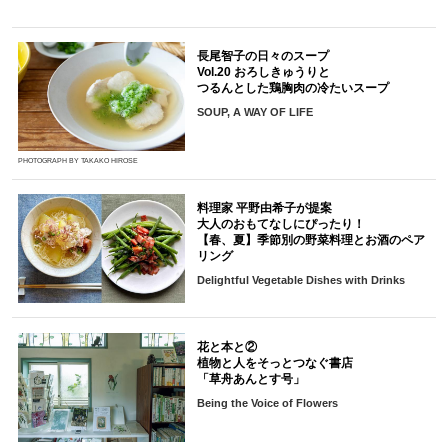
長尾智子の日々のスープ
Vol.20 おろしきゅうりと
つるんとした鶏胸肉の冷たいスープ
SOUP, A WAY OF LIFE
PHOTOGRAPH BY TAKAKO HIROSE
料理家 平野由希子が提案
大人のおもてなしにぴったり！
【春、夏】季節別の野菜料理とお酒のペア
リング
Delightful Vegetable Dishes with Drinks
花と本と②
植物と人をそっとつなぐ書店
「草舟あんとす号」
Being the Voice of Flowers