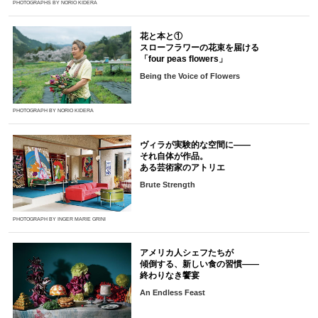
PHOTOGRAPHS BY NORIO KIDERA
花と本と①
スローフラワーの花束を届ける
「four peas flowers」
Being the Voice of Flowers
PHOTOGRAPH BY NORIO KIDERA
ヴィラが実験的な空間に――
それ自体が作品。
ある芸術家のアトリエ
Brute Strength
PHOTOGRAPH BY INGER MARIE GRINI
アメリカ人シェフたちが
傾倒する、新しい食の習慣――
終わりなき饗宴
An Endless Feast