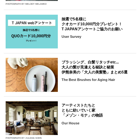
PHOTOGRAPH BY MELODY MELAMED
抽選で5名様に
クオカード10,000円分プレゼント！
T JAPANアンケートご協力のお願い
User Survey
ブラッシング、白髪リタッチetc...
大人の髪が見違える秘訣と秘策
伊熊奈美の「大人の美髪塾」まとめ5選
The Best Brushes for Aging Hair
アーティストたちと
ともに紡いでいく家
「メゾン・モナ」の物語
Our House
PHOTOGRAPH BY JULIANA SOHN