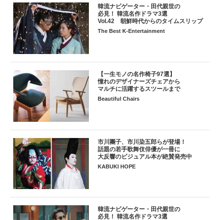
韓流ナビゲーター・田代親世の
必見！ 韓流名作ドラマ3選
Vol.42 朝鮮時代からのタイムスリップ
The Best K-Entertainment
【一生モノの名作椅子97選】
憧れのデザイナーズチェアから
マルチに活躍するスツールまで
Beautiful Chairs
市川團子、市川染五郎らが登場！
話題の若手歌舞伎俳優が一冊に
大反響のビジュアル本が絶賛発売中
KABUKI HOPE
韓流ナビゲーター・田代親世の
必見！ 韓流名作ドラマ3選