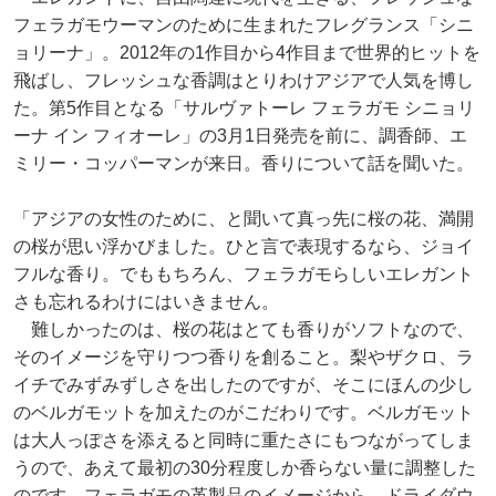
フェラガモウーマンのために生まれたフレグランス「シニ
ョリーナ」。2012年の1作目から4作目まで世界的ヒットを
飛ばし、フレッシュな香調はとりわけアジアで人気を博し
た。第5作目となる「サルヴァトーレ フェラガモ シニョリ
ーナ イン フィオーレ」の3月1日発売を前に、調香師、エ
ミリー・コッパーマンが来日。香りについて話を聞いた。
「アジアの女性のために、と聞いて真っ先に桜の花、満開
の桜が思い浮かびました。ひと言で表現するなら、ジョイ
フルな香り。でももちろん、フェラガモらしいエレガント
さも忘れるわけにはいきません。
難しかったのは、桜の花はとても香りがソフトなので、
そのイメージを守りつつ香りを創ること。梨やザクロ、ラ
イチでみずみずしさを出したのですが、そこにほんの少し
のベルガモットを加えたのがこだわりです。ベルガモット
は大人っぽさを添えると同時に重たさにもつながってしま
うので、あえて最初の30分程度しか香らない量に調整した
のです。フェラガモの革製品のイメージから、ドライダウ