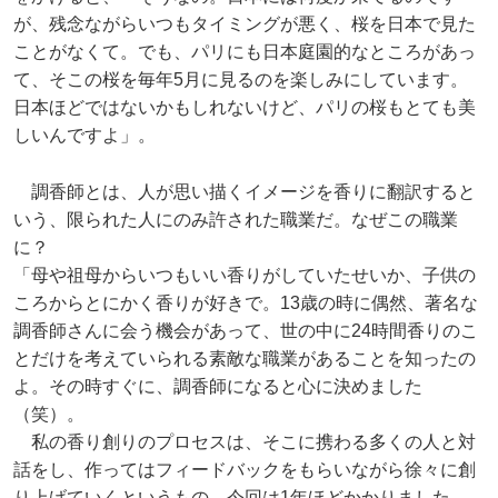
が、残念ながらいつもタイミングが悪く、桜を日本で見た
ことがなくて。でも、パリにも日本庭園的なところがあっ
て、そこの桜を毎年5月に見るのを楽しみにしています。
日本ほどではないかもしれないけど、パリの桜もとても美
しいんですよ」。
調香師とは、人が思い描くイメージを香りに翻訳すると
いう、限られた人にのみ許された職業だ。なぜこの職業
に？
「母や祖母からいつもいい香りがしていたせいか、子供の
ころからとにかく香りが好きで。13歳の時に偶然、著名な
調香師さんに会う機会があって、世の中に24時間香りのこ
とだけを考えていられる素敵な職業があることを知ったの
よ。その時すぐに、調香師になると心に決めました
（笑）。
私の香り創りのプロセスは、そこに携わる多くの人と対
話をし、作ってはフィードバックをもらいながら徐々に創
り上げていくというもの。今回は1年ほどかかりました。