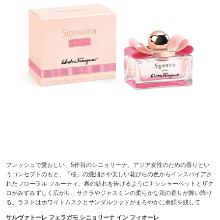
フレッシュで愛おしい、5作目のシニョリーナ。アジア女性のための香りとい
うコンセプトのもと、「桜」の繊細さや美しい花びらの色からインスパイアさ
れたフローラル フルーティ。春の訪れを告げるようにナシシャーベットとザク
ロがみずみずしく広がり、サクラやジャスミンの柔らかな花の香りが舞い降り
る。ラストはホワイトムスクとサンダルウッドがまろやかに余韻を残して
サルヴァトーレ フェラガモ シニョリーナ イン フィオーレ