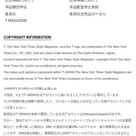
本誌購読申込
本誌配送停止依頼
集英社
集英社女性誌ポータル
T MAGAZINE
COPYRIGHT INFORMATION
T, The New York Times Style Magazine, and the T logo are trademarks of The New York
Times Co., NY, USA, and are used under license by The Asahi Shimbun, Japan.
Content reproduced from T, The New York Times Style Magazine, copyright 2016 The New
York Times Co. and/or its contributors, all rights reserved.
The views and opinions expressed within T JAPAN The New York Times Style Magazine are
not necessarily those of The New York Times Company or those of its contributors.
※HAPPY PLUSからの大事なお知らせ
※現在、X上でT JAPAN公式アカウントに成りすましたアカウントが発生しています。
ロゴや投稿写真を無断で使用したり、プレゼント企画などを行なっている偽アカウントに十分
ご注意ください。
集英社がT JAPANの名称で運営している公式アカウントは＠tmagazinejapanのみです。
万が一、類似アカウントから不審なダイレクトメッセージ（プレゼントキャンペーンの当選通
知など）を受け取った場合は、DMへの返信や記載URLへのアクセス、個人情報等の入力は決
してせず、DM自体を削除し、被害防止のため同アカウントのブロックをしていただきますよ