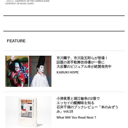
（左から）COURTESY OF THE CONRAN SHOP,
COURTESY OF MAGIS JAPAN
FEATURE
市川團子、市川染五郎らが登場！
話題の若手歌舞伎俳優が一冊に
大反響のビジュアル本が絶賛発売中
KABUKI HOPE
小津夜景と堀江敏幸の2冊で
エッセイの醍醐味を知る
石井千湖のブックレビュー「本のみずう
み」vol.18
What Will You Read Next ?