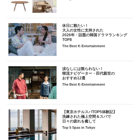
休日に観たい！
大人の女性に支持された
2026年・話題の韓国ドラマランキング
TOP8
The Best K-Entertainment
涙なしには観られない！
韓流ナビゲーター・田代親世の
おすすめ12選
The Best K-Entertainment
【東京ホテルスパTOP5体験記】
洗練された極上空間＆スパで
日々の疲れを癒して
Top 5 Spas in Tokyo