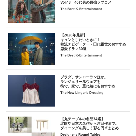
Vol.43 40代男の最強ラブコメ
The Best K-Entertainment
【2026年最新】
キュンとしたいときに！
韓流ナビゲーター・田代親世のおすすめ
恋愛ドラマ30選
The Best K-Entertainment
プラダ、サンローランほか。
ランジェリー風ウェアを
街で、家で。重ね着にもおすすめ
The New Lingerie Dressing
【丸テーブルの名品34選】
北欧や日本の名作から注目作まで。
ダイニングを美しく彩る円卓まとめ
Designer's Round Tables