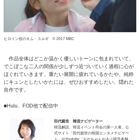
ヒロイン役のキム・スルギ © 2017 MBC
作品全体はどこか温かく優しいトーンに包まれていて、
でこぼこな二人の関係が少しずつ近づいていく過程に心が
ほぐれていきます。重たい展開に疲れているかたや、純粋
にキュンとしたいかたには、ぜひおすすめしたい、隠れた
良作です。
■Hulu、FOD他で配信中
田代親世 韓流ナビゲーター
韓流解説、韓流イベント司会の第一人者。公
式サイト「田代親世の韓国エンタメナビゲー
ト」やYoutube「ちかちゃんねる☆韓流本舗」