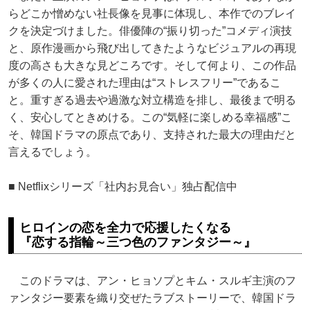
らどこか憎めない社長像を見事に体現し、本作でのブレイ
クを決定づけました。俳優陣の“振り切った”コメディ演技
と、原作漫画から飛び出してきたようなビジュアルの再現
度の高さも大きな見どころです。そして何より、この作品
が多くの人に愛された理由は“ストレスフリー”であるこ
と。重すぎる過去や過激な対立構造を排し、最後まで明る
く、安心してときめける。この“気軽に楽しめる幸福感”こ
そ、韓国ドラマの原点であり、支持された最大の理由だと
言えるでしょう。
■ Netflixシリーズ「社内お見合い」独占配信中
ヒロインの恋を全力で応援したくなる
『恋する指輪～三つ色のファンタジー～』
このドラマは、アン・ヒョソプとキム・スルギ主演のフ
ァンタジー要素を織り交ぜたラブストーリーで、韓国ドラ