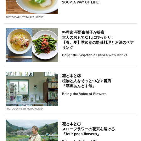
SOUP, A WAY OF LIFE
PHOTOGRAPH BY TAKAKO HIROSE
料理家 平野由希子が提案
大人のおもてなしにぴったり！
【春、夏】季節別の野菜料理とお酒のペア
リング
Delightful Vegetable Dishes with Drinks
花と本と②
植物と人をそっとつなぐ書店
「草舟あんとす号」
Being the Voice of Flowers
PHOTOGRAPHS BY NORIO KIDERA
花と本と①
スローフラワーの花束を届ける
「four peas flowers」