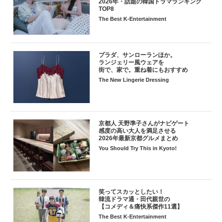
2026年・話題の韓国ドラマランキング
TOP8
The Best K-Entertainment
プラダ、サンローランほか。
ランジェリー風ウェアを
街で、家で。重ね着にもおすすめ
The New Lingerie Dressing
京都人 天野準子さんがナビゲート
感度の高い大人を満足させる
2026年最新京都グルメまとめ
You Should Try This in Kyoto!
笑ってスカッとしたい！
韓流ドラマ通・田代親世の
【コメディ＆痛快系傑作11選】
The Best K-Entertainment