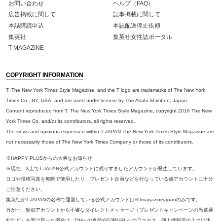
お問い合わせ
ヘルプ（FAQ）
広告掲載に関して
記事掲載に関して
本誌購読申込
本誌配送停止依頼
集英社
集英社女性誌ポータル
T MAGAZINE
COPYRIGHT INFORMATION
T, The New York Times Style Magazine, and the T logo are trademarks of The New York
Times Co., NY, USA, and are used under license by The Asahi Shimbun, Japan.
Content reproduced from T, The New York Times Style Magazine, copyright 2016 The New
York Times Co. and/or its contributors, all rights reserved.
The views and opinions expressed within T JAPAN The New York Times Style Magazine are
not necessarily those of The New York Times Company or those of its contributors.
※HAPPY PLUSからの大事なお知らせ
※現在、X上でT JAPAN公式アカウントに成りすましたアカウントが発生しています。
ロゴや投稿写真を無断で使用したり、プレゼント企画などを行なっている偽アカウントに十分
ご注意ください。
集英社がT JAPANの名称で運営している公式アカウントは＠tmagazinejapanのみです。
万が一、類似アカウントから不審なダイレクトメッセージ（プレゼントキャンペーンの当選通
知など）を受け取った場合は、DMへの返信や記載URLへのアクセス、個人情報等の入力は決