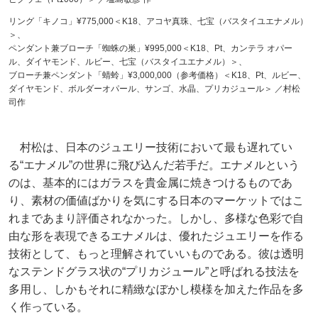
リング「キノコ」¥775,000＜K18、アコヤ真珠、七宝（バスタイユエナメル）
＞、
ペンダント兼ブローチ「蜘蛛の巣」¥995,000＜K18、Pt、カンテラ オパー
ル、ダイヤモンド、ルビー、七宝（バスタイユエナメル）＞、
ブローチ兼ペンダント「蜻蛉」¥3,000,000（参考価格）＜K18、Pt、ルビー、
ダイヤモンド、ボルダーオパール、サンゴ、水晶、プリカジュール＞ ／村松
司作
村松は、日本のジュエリー技術において最も遅れてい
る“エナメル”の世界に飛び込んだ若手だ。エナメルという
のは、基本的にはガラスを貴金属に焼きつけるものであ
り、素材の価値ばかりを気にする日本のマーケットではこ
れまであまり評価されなかった。しかし、多様な色彩で自
由な形を表現できるエナメルは、優れたジュエリーを作る
技術として、もっと理解されていいものである。彼は透明
なステンドグラス状の“プリカジュール”と呼ばれる技法を
多用し、しかもそれに精緻なぼかし模様を加えた作品を多
く作っている。