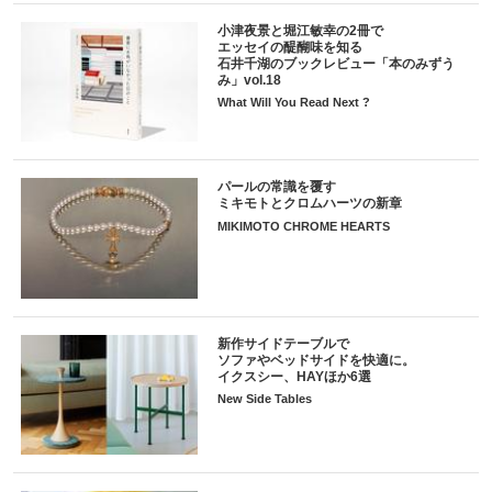
小津夜景と堀江敏幸の2冊で
エッセイの醍醐味を知る
石井千湖のブックレビュー「本のみずう
み」vol.18
What Will You Read Next ?
パールの常識を覆す
ミキモトとクロムハーツの新章
MIKIMOTO CHROME HEARTS
新作サイドテーブルで
ソファやベッドサイドを快適に。
イクスシー、HAYほか6選
New Side Tables