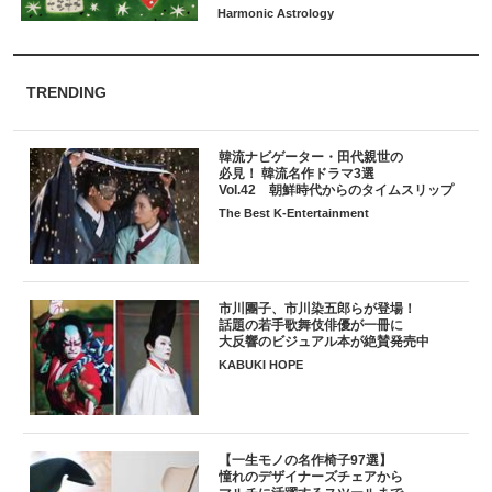
TRENDING
韓流ナビゲーター・田代親世の
必見！ 韓流名作ドラマ3選
Vol.42 朝鮮時代からのタイムスリップ
The Best K-Entertainment
市川團子、市川染五郎らが登場！
話題の若手歌舞伎俳優が一冊に
大反響のビジュアル本が絶賛発売中
KABUKI HOPE
【一生モノの名作椅子97選】
憧れのデザイナーズチェアから