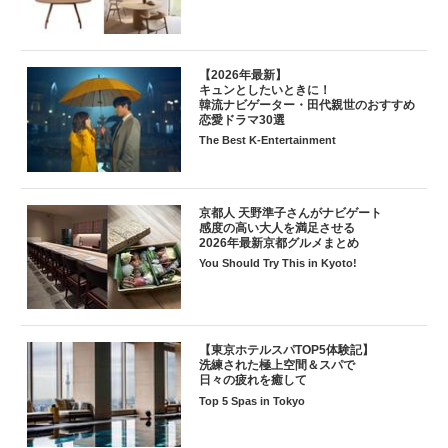
【2026年最新】
キュンとしたいときに！
韓流ナビゲーター・田代親世のおすすめ
恋愛ドラマ30選
The Best K-Entertainment
京都人 天野準子さんがナビゲート
感度の高い大人を満足させる
2026年最新京都グルメまとめ
You Should Try This in Kyoto!
【東京ホテルスパTOP5体験記】
洗練された極上空間＆スパで
日々の疲れを癒して
Top 5 Spas in Tokyo