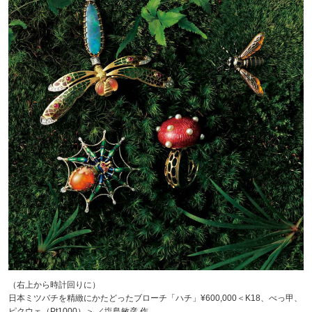
（右上から時計回りに）
日本ミツバチを精緻にかたどったブローチ「ハチ」¥600,000＜K18、べっ甲、
ピクウェ（Pt1000）＞ ／塩島敏彦 作