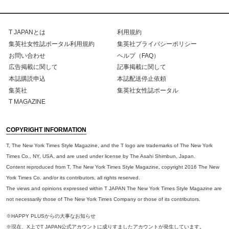
T JAPANとは
利用規約
集英社女性誌ポータル利用規約
集英社プライバシーポリシー
お問い合わせ
ヘルプ（FAQ）
広告掲載に関して
記事掲載に関して
本誌購読申込
本誌配送停止依頼
集英社
集英社女性誌ポータル
T MAGAZINE
COPYRIGHT INFORMATION
T, The New York Times Style Magazine, and the T logo are trademarks of The New York
Times Co., NY, USA, and are used under license by The Asahi Shimbun, Japan.
Content reproduced from T, The New York Times Style Magazine, copyright 2016 The New
York Times Co. and/or its contributors, all rights reserved.
The views and opinions expressed within T JAPAN The New York Times Style Magazine are
not necessarily those of The New York Times Company or those of its contributors.
※HAPPY PLUSからの大事なお知らせ
※現在、X上でT JAPAN公式アカウントに成りすましたアカウントが発生しています。