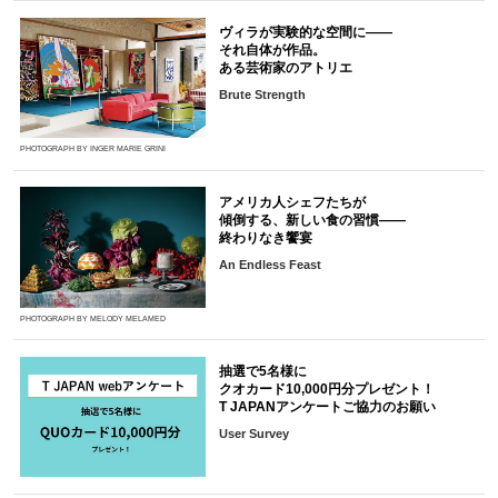
ヴィラが実験的な空間に――
それ自体が作品。
ある芸術家のアトリエ
Brute Strength
PHOTOGRAPH BY INGER MARIE GRINI
アメリカ人シェフたちが
傾倒する、新しい食の習慣――
終わりなき饗宴
An Endless Feast
PHOTOGRAPH BY MELODY MELAMED
抽選で5名様に
クオカード10,000円分プレゼント！
T JAPANアンケートご協力のお願い
User Survey