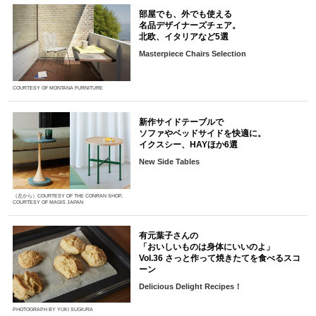
部屋でも、外でも使える
名品デザイナーズチェア。
北欧、イタリアなど5選
Masterpiece Chairs Selection
COURTESY OF MONTANA FURNITURE
新作サイドテーブルで
ソファやベッドサイドを快適に。
イクスシー、HAYほか6選
New Side Tables
（左から）COURTESY OF THE CONRAN SHOP,
COURTESY OF MAGIS JAPAN
有元葉子さんの
「おいしいものは身体にいいのよ」
Vol.36 さっと作って焼きたてを食べるスコ
ーン
Delicious Delight Recipes！
PHOTOGRAPH BY YUKI SUGIURA