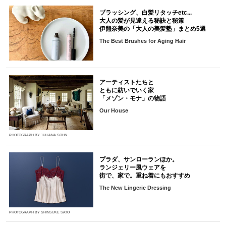
ブラッシング、白髪リタッチetc...
大人の髪が見違える秘訣と秘策
伊熊奈美の「大人の美髪塾」まとめ5選
The Best Brushes for Aging Hair
アーティストたちと
ともに紡いでいく家
「メゾン・モナ」の物語
Our House
PHOTOGRAPH BY JULIANA SOHN
プラダ、サンローランほか。
ランジェリー風ウェアを
街で、家で。重ね着にもおすすめ
The New Lingerie Dressing
PHOTOGRAPH BY SHINSUKE SATO