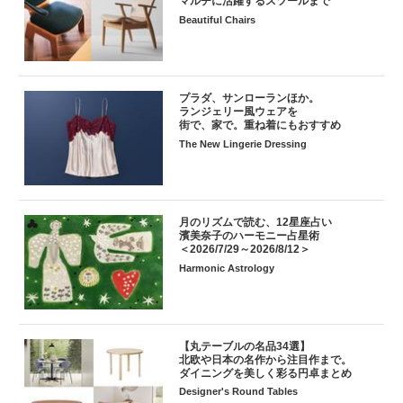
マルチに活躍するスツールまで
Beautiful Chairs
プラダ、サンローランほか。
ランジェリー風ウェアを
街で、家で。重ね着にもおすすめ
The New Lingerie Dressing
月のリズムで読む、12星座占い
濱美奈子のハーモニー占星術
＜2026/7/29～2026/8/12＞
Harmonic Astrology
【丸テーブルの名品34選】
北欧や日本の名作から注目作まで。
ダイニングを美しく彩る円卓まとめ
Designer's Round Tables