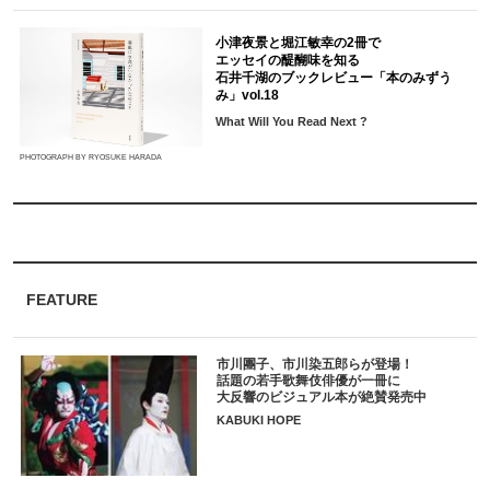
小津夜景と堀江敏幸の2冊で
エッセイの醍醐味を知る
石井千湖のブックレビュー「本のみずう
み」vol.18
What Will You Read Next ?
PHOTOGRAPH BY RYOSUKE HARADA
FEATURE
市川團子、市川染五郎らが登場！
話題の若手歌舞伎俳優が一冊に
大反響のビジュアル本が絶賛発売中
KABUKI HOPE