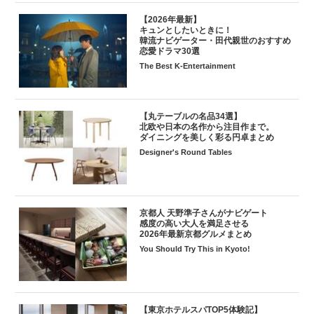
【2026年最新】
キュンとしたいときに！
韓流ナビゲーター・田代親世のおすすめ
恋愛ドラマ30選
The Best K-Entertainment
【丸テーブルの名品34選】
北欧や日本の名作から注目作まで。
ダイニングを美しく彩る円卓まとめ
Designer's Round Tables
京都人 天野準子さんがナビゲート
感度の高い大人を満足させる
2026年最新京都グルメまとめ
You Should Try This in Kyoto!
【東京ホテルスパTOP5体験記】