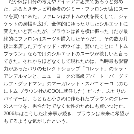
だが彼は自分の考えやアイデアに忠実であろうと努め
た。あるときテレビ司会者のジミー・ファロンが店にスー
ツを買いに来た。ファロンはボトムの丈を長くして、ジャ
ケットの身幅を広げ、全体的にゆったりしたシルエットに
変えたいと言ったが、ブラウンは首を横に振った（だが最
終的にファロンはスーツを購入したそうだ）。その数カ月
後に来店したデヴィッド・ボウイは、驚いたことに「トム
ブラウン」ならではのシルエットのスーツが欲しいと言っ
てきた。それからほどなくして現れたのは、当時最も影響
力があったパリのセレクトショップ「コレット」のサラ・
アンデルマンと、ニューヨークの高級デパート「バーグド
ルフ・グッドマン」のマーガレット・スパニオーロ（のち
にトム ブラウン社のCOOに就任した）だった。ふたりの
バイヤーは、もともと小さめに作られたブラウンのグレー
のスーツを、男性だけでなく女性のためにも買いつけた。
2006年はこうした出来事が続き、ブラウンは未来に希望が
もてるような気がしたという。