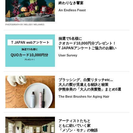
終わりなき饗宴
An Endless Feast
PHOTOGRAPH BY MELODY MELAMED
抽選で5名様に
クオカード10,000円分プレゼント！
T JAPANアンケートご協力のお願い
User Survey
ブラッシング、白髪リタッチetc...
大人の髪が見違える秘訣と秘策
伊熊奈美の「大人の美髪塾」まとめ5選
The Best Brushes for Aging Hair
アーティストたちと
ともに紡いでいく家
「メゾン・モナ」の物語