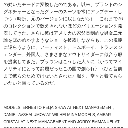
の効いたモードに変換したのである。以来、ブランドのシ
グネチャーとなったグレーのスーツを常にアップデートし
つつ（時折、元のバージョンに戻しながら）、これまで76
のコレクションで数えきれないほどのバリエーションを発
表してきた。さらに彼はアメリカの家父長制的な男女二元
論をほのめかすようなショーを披露しながらも、この規範
に逆らうように、アーティスト、トムボーイ、トランスジ
ェンダー、外国人、さまざまなアウトサイダーに似合う服
を提案してきた。ブラウンはこうした人々に〈かつてマイ
ノリティにとって窮屈だったこの国で創られ〉〈ひと昔前
まで彼らのためではないとされた〉服を、堂々と着てもら
いたいと願っているのだ。
MODELS: ERNESTO PEЦA-SHAW AT NEXT MANAGEMENT,
DANIEL AVSHALUMOV AT WILHELMINA MODELS, AMBAR
CRISTAL AT NEXT MANAGEMENT AND JORDY EMMANUEL AT