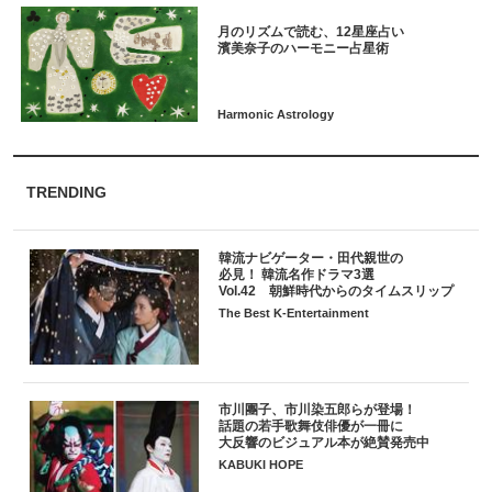
月のリズムで読む、12星座占い
TRENDING
韓流ナビゲーター・田代親世の
必見！ 韓流名作ドラマ3選
Vol.42 朝鮮時代からのタイムスリップ
The Best K-Entertainment
市川團子、市川染五郎らが登場！
話題の若手歌舞伎俳優が一冊に
大反響のビジュアル本が絶賛発売中
KABUKI HOPE