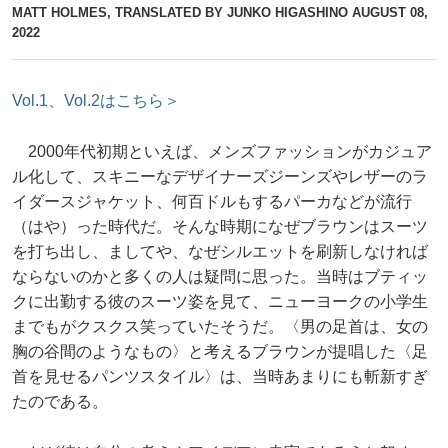
MATT HOLMES, TRANSLATED BY JUNKO HIGASHINO
AUGUST 08,
2022
Vol.1、Vol.2はこちら＞
2000年代初期といえば、メンズファッションがカジュア
ル化して、スキニーなデザイナーズジーンズやレザーのラ
イダースジャケット、何百ドルもするパーカなどが流行
（はや）った時代だ。そんな時期になぜブラウンはスーツ
を打ち出し、ましてや、なぜシルエットを刷新しなければ
ならないのかと多くの人は疑問に思った。当時はブティッ
クに出勤する彼のスーツ姿を見て、ニューヨークの小学生
までもがクスクス笑っていたそうだ。〈男の足首は、女の
胸の谷間のようなもの〉と考えるブラウンが提唱した〈足
首を見せるパンツスタイル〉は、当時あまりにも斬新すぎ
たのである。