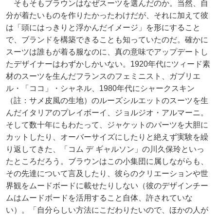
そもそもブラウンはなぜスーツを選んだのか。当然、自
分が着たいものを作りたかったわけだが、それに加えて彼
は「頭にはっきりと浮かんだイメージ」を形にすること
で、ブランドを構築できることも知っていたのだ。確かに
スーツは誰もが着る服なのに、真の意味でアップデートし
たデザイナーはわずかしかいない。1920年代にツィード素
材のスーツを生んだフランスのフェミニスト、ガブリエ
ル・「ココ」・シャネル、1980年代にシャークスキン
（註：サメ皮風の生地）のルーズシルエットのスーツを生
んだイタリアのプレイボーイ、ジョルジオ・アルマーニ。
そして数十年にもわたって、ジャケットのパーツを大胆に
カットしたり、オーバーサイズにしたりと絶えず実験を繰
り返してきた、「コム デ ギャルソン」の川久保玲といっ
たところだろう。ブラウンはこの小集団に属しながらも、
その先達について言及したり、彼らのクリエーションや世
界観をムードボードに載せたりしない（彼のデザインチー
ムはムードボードを活用すること自体、許されていな
い）。「自分らしい方法にこだわりたいので、ほかの人が