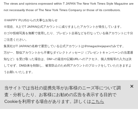
The views and opinions expressed within T JAPAN The New York Times Style Magazine are
not necessarily those of The New York Times Company or those of its contributors.
※HAPPY PLUSからの大事なお知らせ
※現在、X上でT JAPAN公式アカウントに成りすましたアカウントが発生しています。
ロゴや投稿写真を無断で使用したり、プレゼント企画などを行なっている偽アカウントに十分
ご注意ください。
集英社がT JAPANの名称で運営している公式アカウントは＠tmagazinejapanのみです。
万が一、類似アカウントから不審なダイレクトメッセージ（プレゼントキャンペーンの当選通
知など）を受け取った場合は、DMへの返信や記載URLへのアクセス、個人情報等の入力は決
してせず、DM自体を削除し、被害防止のため同アカウントのブロックをしていただきますよ
うお願いいたします。
※本誌掲載の記事、写真等の無断複写、複製、転載を禁じます。
当サイトでは当社の提携先等がお客様のニーズ等について調
※ 掲載商品の価格は、特に記載がないかぎり、「税込価格」で表示しています。ただし、2021年3月18日以前に公開し
査・分析したり、お客様にお勧めの広告を表示する目的で
た記事については「本体価格（税抜）」での表示となり、 掲載価格には消費税が含まれておりませんのでご注意くだ
さい。
Cookieを利用する場合があります。詳しくは
こちら