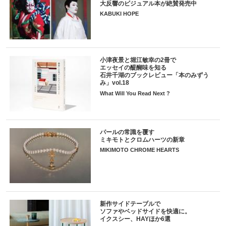
大反響のビジュアル本が絶賛発売中
KABUKI HOPE
小津夜景と堀江敏幸の2冊で
エッセイの醍醐味を知る
石井千湖のブックレビュー「本のみずう
み」vol.18
What Will You Read Next ?
パールの常識を覆す
ミキモトとクロムハーツの新章
MIKIMOTO CHROME HEARTS
新作サイドテーブルで
ソファやベッドサイドを快適に。
イクスシー、HAYほか6選