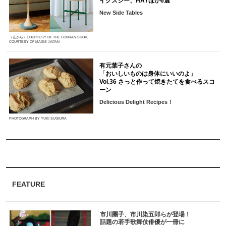
イクスシー、HAYほか6選
New Side Tables
（左から）COURTESY OF THE CONRAN SHOP,
COURTESY OF MAGIS JAPAN
有元葉子さんの
「おいしいものは身体にいいのよ」
Vol.36 さっと作って焼きたてを食べるスコ
ーン
Delicious Delight Recipes！
PHOTOGRAPH BY YUKI SUGIURA
FEATURE
市川團子、市川染五郎らが登場！
話題の若手歌舞伎俳優が一冊に