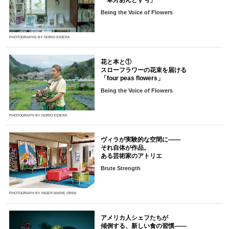
「草舟あんとす号」
Being the Voice of Flowers
PHOTOGRAPHS BY NORIO KIDERA
花と本と①
スローフラワーの花束を届ける
「four peas flowers」
Being the Voice of Flowers
PHOTOGRAPH BY NORIO KIDERA
ヴィラが実験的な空間に――
それ自体が作品。
ある芸術家のアトリエ
Brute Strength
PHOTOGRAPH BY INGER MARIE GRINI
アメリカ人シェフたちが
傾倒する、新しい食の習慣――