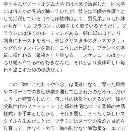
学を学んだノートルダム大学では水泳で活躍した。同大学
には何人かの兄弟が通っていたが、彼らは医師や弁護士と
して活躍している（今も家族仲はよく、男兄弟よりも姉妹
たちが「トム ブラウン」の服をよく着ているそうだ）。ブ
ラウンには多くのルーティンがある。朝に13㎞ほど走り、
朝食にトーストを食べ、夜はクリスタルのグラスでクリュ
ッグのシャンパンを飲む。こうした日課は、ブランドの本
質に横たわる〈厳格さ〉と重なる。「スケジュールはきっ
ちり組み立てるのが好きなんだ。それがより規律正しい毎
日を過ごすための秘訣だよ」
この「強いこだわりや信念」は間違いなく、育った環境
やスポーツでの自己研鑽を通して生まれたのだろう。だが
こうした特質をしのぐ、何よりの快挙といえるのが、彼が
父親世代のファッション（と郊外住宅地のごく普通の生活
様式）を手本としながら、それを覆し、まったく新しいス
タイルを生んだことだ。ブラウンはスーツの役割と目的を
見直して、ホワイトカラー層の味けない通勤服を、エッジ