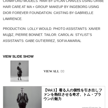
CRAWFORD MODELS. HAIR BY DYLAN CHAVLES USING ORIBE
HAIR CARE AT MA + GROUP. MAKEUP BY INGEBORG USING
DIOR FOREVER FOUNDATION. CASTING BY GABRIELLE
LAWRENCE.
PRODUCTION: LOLLY WOULD. PHOTO ASSISTANTS: XAVIER
MUДIZ, PIERRE BONNET. TAILOR: CAROL AI. STYLIST’S
ASSISTANTS: GABE GUTIERREZ, SOFIA AMARAL
【Vol.1】着る人の個性を引き出しフ
ァンを熱狂させる奇才、トム・ブラ
ウンの魅力
www.tjapan.jp