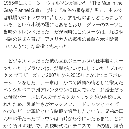
1955年にスローン・ウィルソンが書いた『The Man in the
Gray Flannel Suit』（註：『灰色の服を着た男』。主人公
は戦場でのトラウマに苦しみ、酒を心のよりどころにして
いる）という小説の題にもあるとおり、グレーのスーツは
当時のトレンドだった。だが同時にこのスーツは、服従や
同調の意味を帯び、アメリカ人の戦後の葛藤を示す陰鬱
（いんうつ）な象徴でもあった。
ビジネスマンだった彼の父親ジェームスの仕事着もスー
ツだった（ブラウンは、父親がひいきにしていた「ブルッ
クス ブラザーズ」と2007年から2015年にかけてコラボレ
ーションをした）。一家は、かつて鉄鋼の街として栄えた
ペンシルベニア州アレンタウンに住んでいた。弁護士だっ
た母親バーニスは7人の子どもをカトリック系の学校に入
れたため、兄弟誰もがオックスフォードシャツとネイビー
のブレザーに革靴という制服で通学したという。兄弟の真
ん中の子だったブラウンは当時から今にいたるまで、とに
かく負けず嫌いで、高校時代にはテニスで、その後、経済