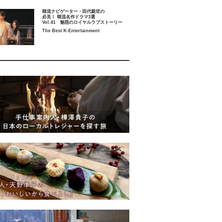
韓流ナビゲーター・田代親世の
必見！ 韓流名作ドラマ3選
Vol.41 魅惑のロイヤルラブストーリー
The Best K-Entertainment