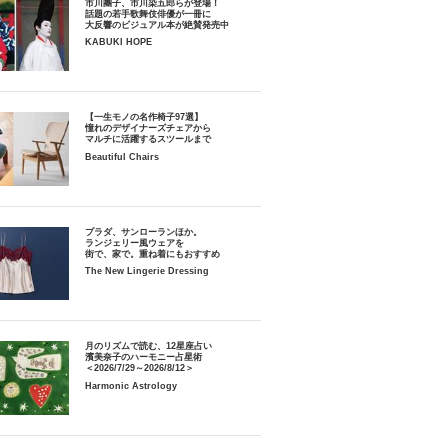
市川團子、市川染五郎らが登場！
話題の若手歌舞伎俳優が一冊に
大反響のビジュアル本が絶賛発売中
KABUKI HOPE
【一生モノの名作椅子97選】
憧れのデザイナーズチェアから
マルチに活躍するスツールまで
Beautiful Chairs
プラダ、サンローランほか。
ランジェリー風ウェアを
街で、家で。重ね着にもおすすめ
The New Lingerie Dressing
月のリズムで読む、12星座占い
濱美奈子のハーモニー占星術
＜2026/7/29～2026/8/12＞
Harmonic Astrology