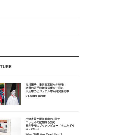
ATURE
市川團子、市川染五郎らが登場！
話題の若手歌舞伎俳優が一冊に
大反響のビジュアル本が絶賛発売中
KABUKI HOPE
小津夜景と堀江敏幸の2冊で
エッセイの醍醐味を知る
石井千湖のブックレビュー「本のみずう
み」vol.18
What Will You Read Next ?