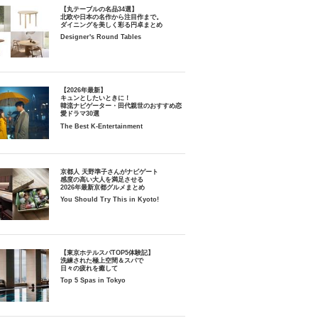
【丸テーブルの名品34選】
北欧や日本の名作から注目作まで。
ダイニングを美しく彩る円卓まとめ
Designer's Round Tables
【2026年最新】
キュンとしたいときに！
韓流ナビゲーター・田代親世のおすすめ恋
愛ドラマ30選
The Best K-Entertainment
京都人 天野準子さんがナビゲート
感度の高い大人を満足させる
2026年最新京都グルメまとめ
You Should Try This in Kyoto!
【東京ホテルスパTOP5体験記】
洗練された極上空間＆スパで
日々の疲れを癒して
Top 5 Spas in Tokyo