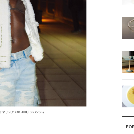
、イヤリング￥81,400／ジバンシィ
FO