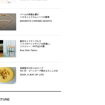
パールの常識を覆す
ミキモトとクロムハーツの新章
MIKIMOTO CHROME HEARTS
新作サイドテーブルで
ソファやベッドサイドを快適に。
イクスシー、HAYほか6選
New Side Tables
長尾智子の日々のスープ
Vol.19 コーンスープ焼きもろこしのせ
SOUP, A WAY OF LIFE
RTUNE