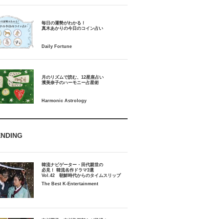
毎日の運勢がわかる！
月のリズムで読む、12星座占い
ENDING
韓流ナビゲーター・田代親世の
必見！ 韓流名作ドラマ3選
Vol.42 朝鮮時代からのタイムスリップ
The Best K-Entertainment