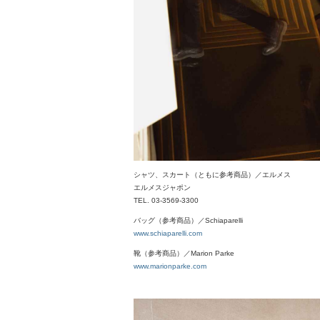
シャツ、スカート（ともに参考商品）／エルメス
エルメスジャポン
TEL. 03-3569-3300
バッグ（参考商品）／Schiaparelli
www.schiaparelli.com
靴（参考商品）／Marion Parke
www.marionparke.com