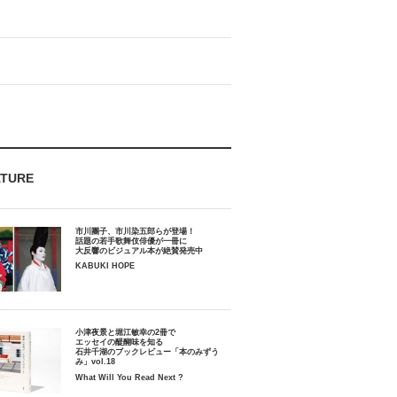
ATURE
市川團子、市川染五郎らが登場！
話題の若手歌舞伎俳優が一冊に
大反響のビジュアル本が絶賛発売中
KABUKI HOPE
小津夜景と堀江敏幸の2冊で
エッセイの醍醐味を知る
石井千湖のブックレビュー「本のみずう
み」vol.18
What Will You Read Next ?