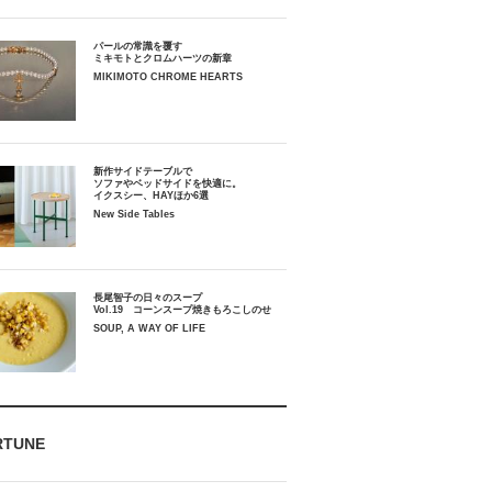
パールの常識を覆す
ミキモトとクロムハーツの新章
MIKIMOTO CHROME HEARTS
新作サイドテーブルで
ソファやベッドサイドを快適に。
イクスシー、HAYほか6選
New Side Tables
長尾智子の日々のスープ
Vol.19 コーンスープ焼きもろこしのせ
SOUP, A WAY OF LIFE
RTUNE