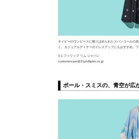
ネイビーのワンピースに散りばめられたスパンコールの花
く。カジュアルディナーのドレスアップにもおすすめ。ワンピー
3.1 フィリップ リム ジャパン
customercare@31philliplim.co.jp
ポール・スミスの、青空が広