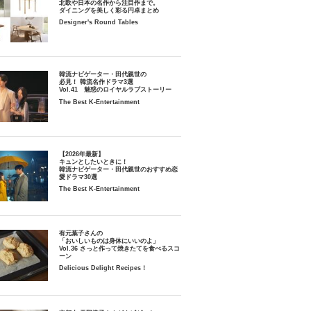
北欧や日本の名作から注目作まで。
ダイニングを美しく彩る円卓まとめ
Designer's Round Tables
韓流ナビゲーター・田代親世の
必見！ 韓流名作ドラマ3選
Vol.41 魅惑のロイヤルラブストーリー
The Best K-Entertainment
【2026年最新】
キュンとしたいときに！
韓流ナビゲーター・田代親世のおすすめ恋
愛ドラマ30選
The Best K-Entertainment
有元葉子さんの
「おいしいものは身体にいいのよ」
Vol.36 さっと作って焼きたてを食べるスコ
ーン
Delicious Delight Recipes！