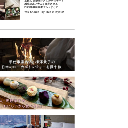
京都人 天野準子さんがナビゲート
感度の高い大人を満足させる
2026年最新京都グルメまとめ
You Should Try This in Kyoto!