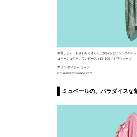
風通しよく、肌ざわりもさらりと気持ちよいシルクのドレ
コサージュ付き。ワンピース￥89,100／トワヴァーズ
アリス デイジー ローズ
info@alicedaisyrose.com
ミュベールの、パラダイスな