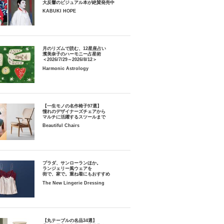
大反響のビジュアル本が絶賛発売中
KABUKI HOPE
月のリズムで読む、12星座占い
濱美奈子のハーモニー占星術
＜2026/7/29～2026/8/12＞
Harmonic Astrology
【一生モノの名作椅子97選】
憧れのデザイナーズチェアから
マルチに活躍するスツールまで
Beautiful Chairs
プラダ、サンローランほか。
ランジェリー風ウェアを
街で、家で。重ね着にもおすすめ
The New Lingerie Dressing
【丸テーブルの名品34選】