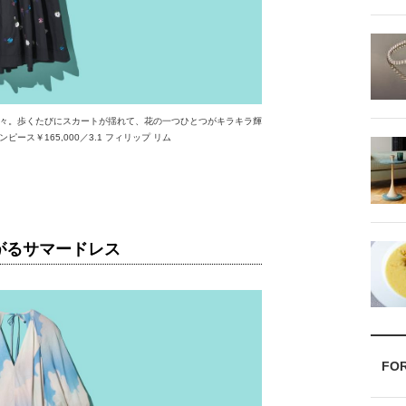
々。歩くたびにスカートが揺れて、花の一つひとつがキラキラ輝
ス￥165,000／3.1 フィリップ リム
がるサマードレス
FO