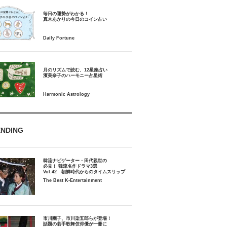
毎日の運勢がわかる！
月のリズムで読む、12星座占い
ENDING
韓流ナビゲーター・田代親世の
必見！ 韓流名作ドラマ3選
Vol.42 朝鮮時代からのタイムスリップ
The Best K-Entertainment
市川團子、市川染五郎らが登場！
話題の若手歌舞伎俳優が一冊に