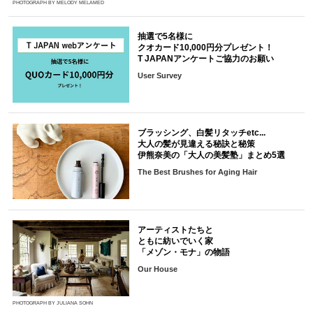
PHOTOGRAPH BY MELODY MELAMED
抽選で5名様に
クオカード10,000円分プレゼント！
T JAPANアンケートご協力のお願い
User Survey
ブラッシング、白髪リタッチetc...
大人の髪が見違える秘訣と秘策
伊熊奈美の「大人の美髪塾」まとめ5選
The Best Brushes for Aging Hair
アーティストたちと
ともに紡いでいく家
「メゾン・モナ」の物語
Our House
PHOTOGRAPH BY JULIANA SOHN