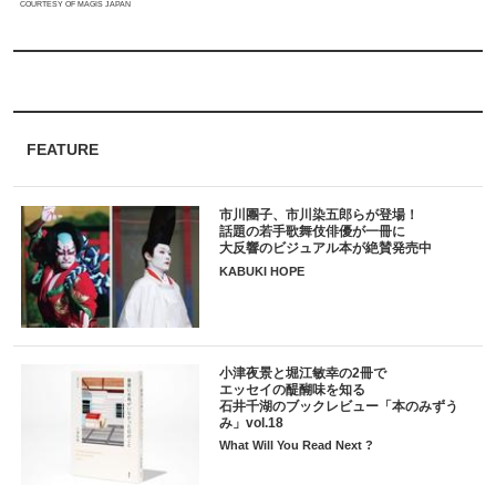
COURTESY OF MAGIS JAPAN
FEATURE
市川團子、市川染五郎らが登場！
話題の若手歌舞伎俳優が一冊に
大反響のビジュアル本が絶賛発売中
KABUKI HOPE
小津夜景と堀江敏幸の2冊で
エッセイの醍醐味を知る
石井千湖のブックレビュー「本のみずう
み」vol.18
What Will You Read Next ?