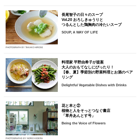
長尾智子の日々のスープ
Vol.20 おろしきゅうりと
つるんとした鶏胸肉の冷たいスープ
SOUP, A WAY OF LIFE
PHOTOGRAPH BY TAKAKO HIROSE
料理家 平野由希子が提案
大人のおもてなしにぴったり！
【春、夏】季節別の野菜料理とお酒のペア
リング
Delightful Vegetable Dishes with Drinks
花と本と②
植物と人をそっとつなぐ書店
「草舟あんとす号」
Being the Voice of Flowers
PHOTOGRAPHS BY NORIO KIDERA