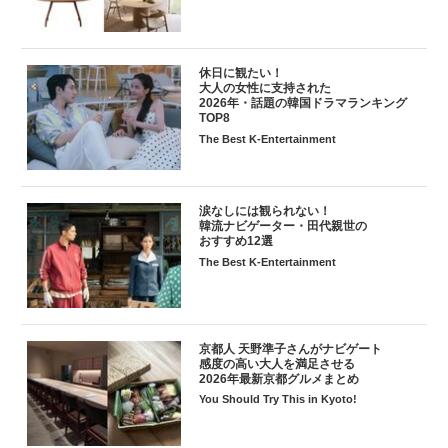
休日に観たい！
大人の女性に支持された
2026年・話題の韓国ドラマランキング
TOP8
The Best K-Entertainment
涙なしには観られない！
韓流ナビゲーター・田代親世の
おすすめ12選
The Best K-Entertainment
京都人 天野準子さんがナビゲート
感度の高い大人を満足させる
2026年最新京都グルメまとめ
You Should Try This in Kyoto!