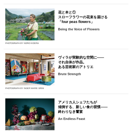
花と本と①
スローフラワーの花束を届ける
「four peas flowers」
Being the Voice of Flowers
PHOTOGRAPH BY NORIO KIDERA
ヴィラが実験的な空間に――
それ自体が作品。
ある芸術家のアトリエ
Brute Strength
PHOTOGRAPH BY INGER MARIE GRINI
アメリカ人シェフたちが
傾倒する、新しい食の習慣――
終わりなき饗宴
An Endless Feast