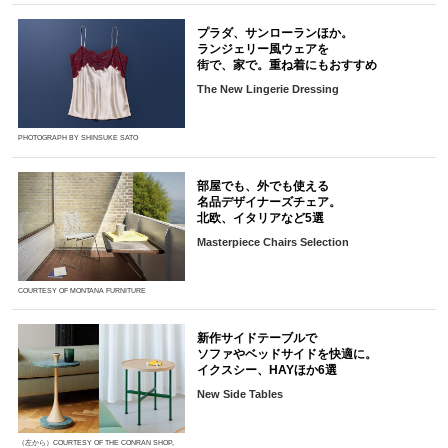
プラダ、サンローランほか。
ランジェリー風ウェアを
街で、家で。重ね着にもおすすめ
The New Lingerie Dressing
PHOTOGRAPH BY SHINSUKE SATO
部屋でも、外でも使える
名品デザイナーズチェア。
北欧、イタリアなど5選
Masterpiece Chairs Selection
COURTESY OF MONTANA FURNITURE
新作サイドテーブルで
ソファやベッドサイドを快適に。
イクスシー、HAYほか6選
New Side Tables
（左から）COURTESY OF THE CONRAN SHOP,