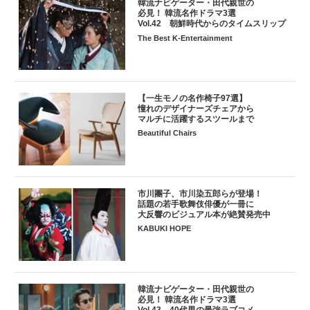
韓流ナビゲーター・田代親世の
必見！ 韓流名作ドラマ3選
Vol.42 朝鮮時代からのタイムスリップ
The Best K-Entertainment
【一生モノの名作椅子97選】
憧れのデザイナーズチェアから
マルチに活躍するスツールまで
Beautiful Chairs
市川團子、市川染五郎らが登場！
話題の若手歌舞伎俳優が一冊に
大反響のビジュアル本が絶賛発売中
KABUKI HOPE
韓流ナビゲーター・田代親世の
必見！ 韓流名作ドラマ3選
Vol.43 40代男の最強ラブコメ