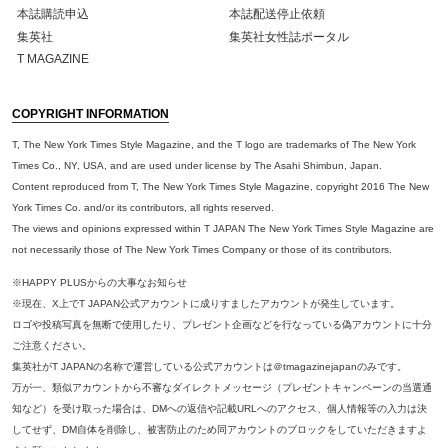
本誌購読申込
本誌配送停止依頼
集英社
集英社女性誌ポータル
T MAGAZINE
COPYRIGHT INFORMATION
T, The New York Times Style Magazine, and the T logo are trademarks of The New York
Times Co., NY, USA, and are used under license by The Asahi Shimbun, Japan.
Content reproduced from T, The New York Times Style Magazine, copyright 2016 The New
York Times Co. and/or its contributors, all rights reserved.
The views and opinions expressed within T JAPAN The New York Times Style Magazine are
not necessarily those of The New York Times Company or those of its contributors.
※HAPPY PLUSからの大事なお知らせ
※現在、X上でT JAPAN公式アカウントに成りすましたアカウントが発生しています。
ロゴや投稿写真を無断で使用したり、プレゼント企画などを行なっている偽アカウントに十分
ご注意ください。
集英社がT JAPANの名称で運営している公式アカウントは＠tmagazinejapanのみです。
万が一、類似アカウントから不審なダイレクトメッセージ（プレゼントキャンペーンの当選通
知など）を受け取った場合は、DMへの返信や記載URLへのアクセス、個人情報等の入力は決
してせず、DM自体を削除し、被害防止のため同アカウントのブロックをしていただきますよ