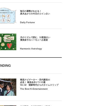
毎日の運勢がわかる！
月のリズムで読む、12星座占い
ENDING
韓流ナビゲーター・田代親世の
必見！ 韓流名作ドラマ3選
Vol.42 朝鮮時代からのタイムスリップ
The Best K-Entertainment