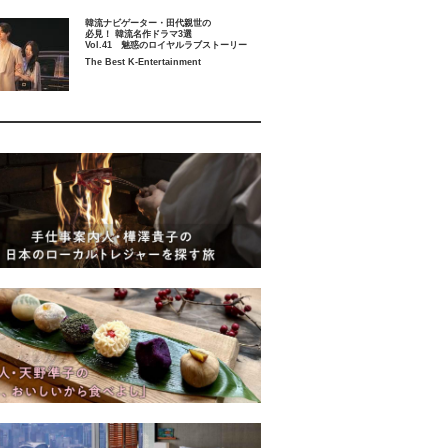
韓流ナビゲーター・田代親世の
必見！ 韓流名作ドラマ3選
Vol.41 魅惑のロイヤルラブストーリー
The Best K-Entertainment