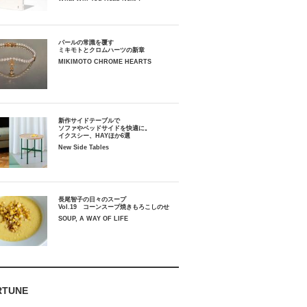
パールの常識を覆す
ミキモトとクロムハーツの新章
MIKIMOTO CHROME HEARTS
新作サイドテーブルで
ソファやベッドサイドを快適に。
イクスシー、HAYほか6選
New Side Tables
長尾智子の日々のスープ
Vol.19 コーンスープ焼きもろこしのせ
SOUP, A WAY OF LIFE
RTUNE