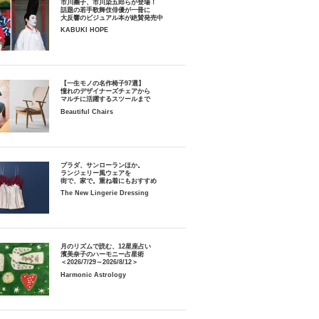
市川團子、市川染五郎らが登場！
話題の若手歌舞伎俳優が一冊に
大反響のビジュアル本が絶賛発売中
KABUKI HOPE
【一生モノの名作椅子97選】
憧れのデザイナーズチェアから
マルチに活躍するスツールまで
Beautiful Chairs
プラダ、サンローランほか。
ランジェリー風ウェアを
街で、家で。重ね着にもおすすめ
The New Lingerie Dressing
月のリズムで読む、12星座占い
濱美奈子のハーモニー占星術
＜2026/7/29～2026/8/12＞
Harmonic Astrology