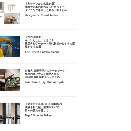
【丸テーブルの名品34選】
北欧や日本の名作から注目作まで。
ダイニングを美しく彩る円卓まとめ
Designer's Round Tables
【2026年最新】
キュンとしたいときに！
韓流ナビゲーター・田代親世のおすすめ恋
愛ドラマ30選
The Best K-Entertainment
京都人 天野準子さんがナビゲート
感度の高い大人を満足させる
2026年最新京都グルメまとめ
You Should Try This in Kyoto!
【東京ホテルスパTOP5体験記】
洗練された極上空間＆スパで
日々の疲れを癒して
Top 5 Spas in Tokyo