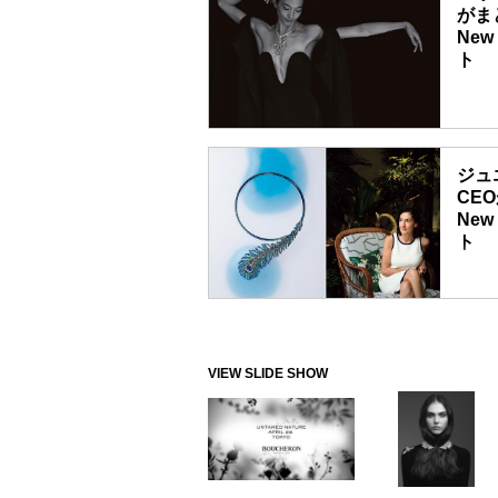
がまと
New 
ト
202
して初
した技
体現す
ジュ
シャル
CEO
New 
ト
輝かし
革新的
ュロン
の展望