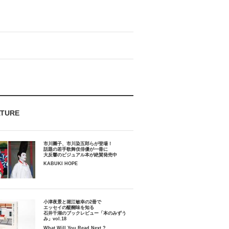
ATURE
市川團子、市川染五郎らが登場！
話題の若手歌舞伎俳優が一冊に
大反響のビジュアル本が絶賛発売中
KABUKI HOPE
小津夜景と堀江敏幸の2冊で
エッセイの醍醐味を知る
石井千湖のブックレビュー「本のみずう
み」vol.18
What Will You Read Next ?