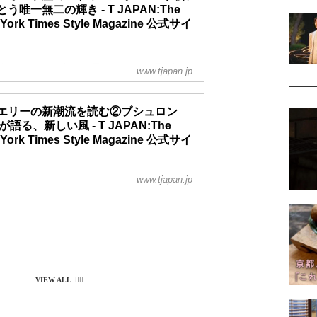
う唯一無二の輝き - T JAPAN:The
York Times Style Magazine 公式サイ
3年春、パリ・オペラ座バレエ団のエトワールに日本人と
www.tjapan.jp
めて就任したオニール八菜。至宝のバレリーナが、卓越
に磨かれ比類なき光を放つハイジュエリーの崇高な美を
る。これまでの道のりと現在の心境を率直に語る、スペ
エリーの新潮流を読む②ブシュロン
インタビューも必見！
が語る、新しい風 - T JAPAN:The
York Times Style Magazine 公式サイ
www.tjapan.jp
い歴史と伝統を継承しつつ、名だたる老舗ジュエラーは
な試みにも常に挑み続ける。2023年秋、来日したブシ
のトップに、新たな店の魅力やブランドの美意識、今後
を尋ねた