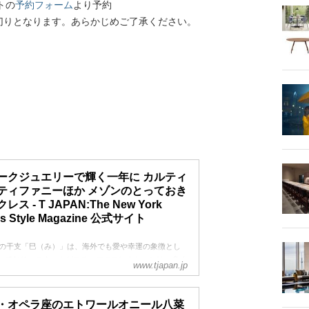
トの
予約フォーム
より予約
切りとなります。あらかじめご了承ください。
ークジュエリーで輝く一年に カルティ
ティファニーほか メゾンのとっておき
レス - T JAPAN:The New York
es Style Magazine 公式サイト
5年の干支「巳（み）」は、海外でも愛や幸運の象徴とし
れており、スネークがモチーフのコレクションは、多く
www.tjapan.jp
エラーでアイコンとして長く愛されている
・オペラ座のエトワールオニール八菜