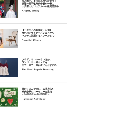
市川團子、市川染五郎らが登場！
話題の若手歌舞伎俳優が一冊に
大反響のビジュアル本が絶賛発売中
KABUKI HOPE
【一生モノの名作椅子97選】
憧れのデザイナーズチェアから
マルチに活躍するスツールまで
Beautiful Chairs
プラダ、サンローランほか。
ランジェリー風ウェアを
街で、家で。重ね着にもおすすめ
The New Lingerie Dressing
月のリズムで読む、12星座占い
濱美奈子のハーモニー占星術
＜2026/7/29～2026/8/12＞
Harmonic Astrology