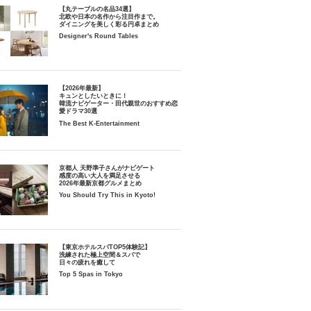
【丸テーブルの名品34選】
北欧や日本の名作から注目作まで。
ダイニングを美しく彩る円卓まとめ
Designer's Round Tables
【2026年最新】
キュンとしたいときに！
韓流ナビゲーター・田代親世のおすすめ恋
愛ドラマ30選
The Best K-Entertainment
京都人 天野準子さんがナビゲート
感度の高い大人を満足させる
2026年最新京都グルメまとめ
You Should Try This in Kyoto!
【東京ホテルスパTOP5体験記】
洗練された極上空間＆スパで
日々の疲れを癒して
Top 5 Spas in Tokyo