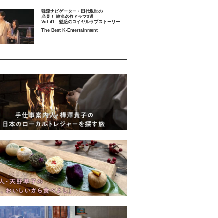
韓流ナビゲーター・田代親世の
必見！ 韓流名作ドラマ3選
Vol.41 魅惑のロイヤルラブストーリー
The Best K-Entertainment