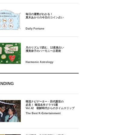
毎日の運勢がわかる！
月のリズムで読む、12星座占い
ENDING
韓流ナビゲーター・田代親世の
必見！ 韓流名作ドラマ3選
Vol.42 朝鮮時代からのタイムスリップ
The Best K-Entertainment