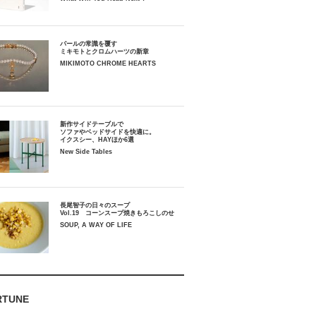
パールの常識を覆す
ミキモトとクロムハーツの新章
MIKIMOTO CHROME HEARTS
新作サイドテーブルで
ソファやベッドサイドを快適に。
イクスシー、HAYほか6選
New Side Tables
長尾智子の日々のスープ
Vol.19 コーンスープ焼きもろこしのせ
SOUP, A WAY OF LIFE
RTUNE