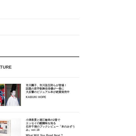
ATURE
市川團子、市川染五郎らが登場！
話題の若手歌舞伎俳優が一冊に
大反響のビジュアル本が絶賛発売中
KABUKI HOPE
小津夜景と堀江敏幸の2冊で
エッセイの醍醐味を知る
石井千湖のブックレビュー「本のみずう
み」vol.18
What Will You Read Next ?