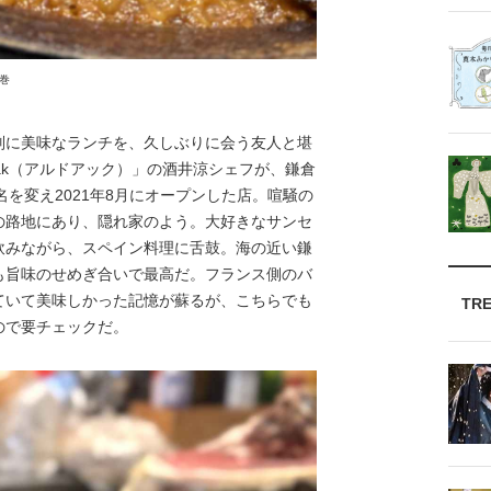
巻
に美味なランチを、久しぶりに会う友人と堪
oak（アルドアック）」の酒井涼シェフが、鎌倉
名を変え2021年8月にオープンした店。喧騒の
の路地にあり、隠れ家のよう。大好きなサンセ
飲みながら、スペイン料理に舌鼓。海の近い鎌
も旨味のせめぎ合いで最高だ。フランス側のバ
ていて美味しかった記憶が蘇るが、こちらでも
TR
ので要チェックだ。