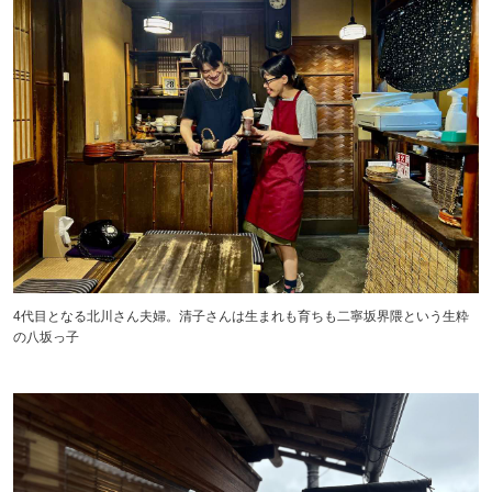
4代目となる北川さん夫婦。清子さんは生まれも育ちも二寧坂界隈という生粋
の八坂っ子