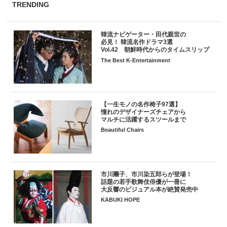
TRENDING
韓流ナビゲーター・田代親世の
必見！ 韓流名作ドラマ3選
Vol.42 朝鮮時代からのタイムスリップ
The Best K-Entertainment
【一生モノの名作椅子97選】
憧れのデザイナーズチェアから
マルチに活躍するスツールまで
Beautiful Chairs
市川團子、市川染五郎らが登場！
話題の若手歌舞伎俳優が一冊に
大反響のビジュアル本が絶賛発売中
KABUKI HOPE