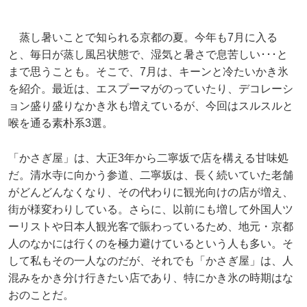
蒸し暑いことで知られる京都の夏。今年も7月に入る
と、毎日が蒸し風呂状態で、湿気と暑さで息苦しい･･･と
まで思うことも。そこで、7月は、キーンと冷たいかき氷
を紹介。最近は、エスプーマがのっていたり、デコレーシ
ョン盛り盛りなかき氷も増えているが、今回はスルスルと
喉を通る素朴系3選。
「かさぎ屋」は、大正3年から二寧坂で店を構える甘味処
だ。清水寺に向かう参道、二寧坂は、長く続いていた老舗
がどんどんなくなり、その代わりに観光向けの店が増え、
街が様変わりしている。さらに、以前にも増して外国人ツ
ーリストや日本人観光客で賑わっているため、地元・京都
人のなかには行くのを極力避けているという人も多い。そ
して私もその一人なのだが、それでも「かさぎ屋」は、人
混みをかき分け行きたい店であり、特にかき氷の時期はな
おのことだ。