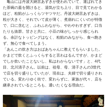
亀山には丹波大納言あずきが使われていて、運ばれてき
た茶碗の蓋を開けると、湯気が立ち上り、目で見てわかる
ほど、粒餡がふっくらツヤツヤだ。丹波大納言あずきは、
粒が大きく、それでいて皮が薄く、煮崩れにくいのが特徴
で、口に含むと、ふわふわながら、やわやわすぎず、口当
たりも抜群。甘さと共に、小豆の味がしっかり感じられ
る。余計なトッピングはなく、粒餡のみながら、食べ飽き
ず、無心で食べてしまう。
「あんこの炊き方はおばあちゃんに教えてもらいました。
かまどで炊くとふっくらすると言わはるんですが、かまど
でしか炊いたことないし、私はわからないです」と、4代
目、北川清子さん。以前は、祖母、母、清子さんの3世代
で店を切り盛りしていたが、現在は、夫婦で切り盛りされ
ている。変わりゆく街で、変わらずに、家族が代々、店を
継承されているところも、通いたくなる理由だ。