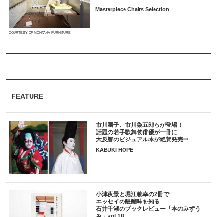
Masterpiece Chairs Selection
COURTESY OF MONTANA FURNITURE
FEATURE
市川團子、市川染五郎らが登場！
話題の若手歌舞伎俳優が一冊に
大反響のビジュアル本が絶賛発売中
KABUKI HOPE
小津夜景と堀江敏幸の2冊で
エッセイの醍醐味を知る
石井千湖のブックレビュー「本のみずう
み」vol.18