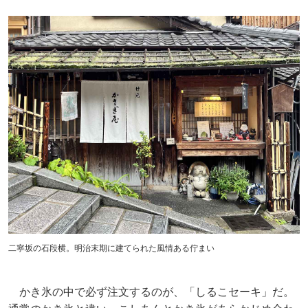
二寧坂の石段横。明治末期に建てられた風情ある佇まい
かき氷の中で必ず注文するのが、「しるこセーキ」だ。