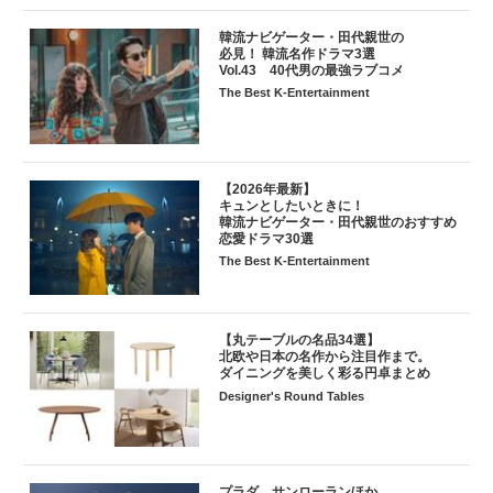
韓流ナビゲーター・田代親世の
必見！ 韓流名作ドラマ3選
Vol.43 40代男の最強ラブコメ
The Best K-Entertainment
【2026年最新】
キュンとしたいときに！
韓流ナビゲーター・田代親世のおすすめ
恋愛ドラマ30選
The Best K-Entertainment
【丸テーブルの名品34選】
北欧や日本の名作から注目作まで。
ダイニングを美しく彩る円卓まとめ
Designer's Round Tables
プラダ、サンローランほか。