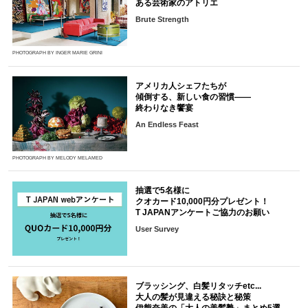
ある芸術家のアトリエ
Brute Strength
PHOTOGRAPH BY INGER MARIE GRINI
アメリカ人シェフたちが
傾倒する、新しい食の習慣――
終わりなき饗宴
An Endless Feast
PHOTOGRAPH BY MELODY MELAMED
抽選で5名様に
クオカード10,000円分プレゼント！
T JAPANアンケートご協力のお願い
User Survey
ブラッシング、白髪リタッチetc...
大人の髪が見違える秘訣と秘策
伊熊奈美の「大人の美髪塾」まとめ5選