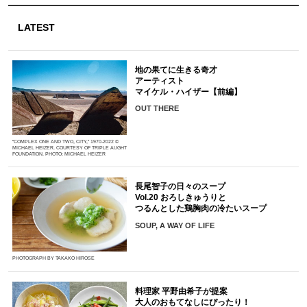
LATEST
地の果てに生きる奇才
アーティスト
マイケル・ハイザー【前編】
OUT THERE
“COMPLEX ONE AND TWO, CITY,” 1970-2022 ©
MICHAEL HEIZER. COURTESY OF TRIPLE AUGHT
FOUNDATION. PHOTO: MICHAEL HEIZER
長尾智子の日々のスープ
Vol.20 おろしきゅうりと
つるんとした鶏胸肉の冷たいスープ
SOUP, A WAY OF LIFE
PHOTOGRAPH BY TAKAKO HIROSE
料理家 平野由希子が提案
大人のおもてなしにぴったり！