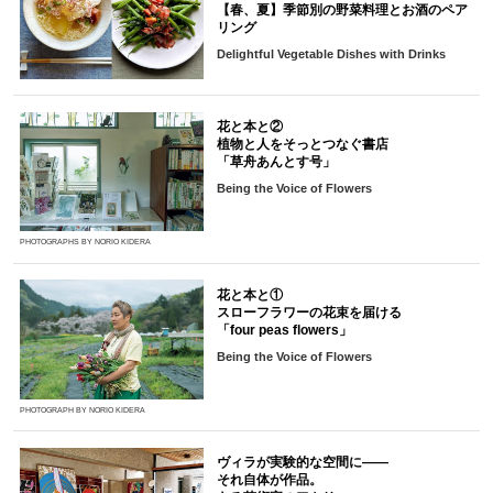
【春、夏】季節別の野菜料理とお酒のペア
リング
Delightful Vegetable Dishes with Drinks
花と本と②
植物と人をそっとつなぐ書店
「草舟あんとす号」
Being the Voice of Flowers
PHOTOGRAPHS BY NORIO KIDERA
花と本と①
スローフラワーの花束を届ける
「four peas flowers」
Being the Voice of Flowers
PHOTOGRAPH BY NORIO KIDERA
ヴィラが実験的な空間に――
それ自体が作品。