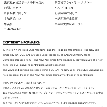
集英社女性誌ポータル利用規約
集英社プライバシーポリシー
お問い合わせ
ヘルプ（FAQ）
広告掲載に関して
記事掲載に関して
本誌購読申込
本誌配送停止依頼
集英社
集英社女性誌ポータル
T MAGAZINE
COPYRIGHT INFORMATION
T, The New York Times Style Magazine, and the T logo are trademarks of The New York
Times Co., NY, USA, and are used under license by The Asahi Shimbun, Japan.
Content reproduced from T, The New York Times Style Magazine, copyright 2016 The New
York Times Co. and/or its contributors, all rights reserved.
The views and opinions expressed within T JAPAN The New York Times Style Magazine are
not necessarily those of The New York Times Company or those of its contributors.
※HAPPY PLUSからの大事なお知らせ
※現在、X上でT JAPAN公式アカウントに成りすましたアカウントが発生しています。
ロゴや投稿写真を無断で使用したり、プレゼント企画などを行なっている偽アカウントに十分
ご注意ください。
集英社がT JAPANの名称で運営している公式アカウントは＠tmagazinejapanのみです。