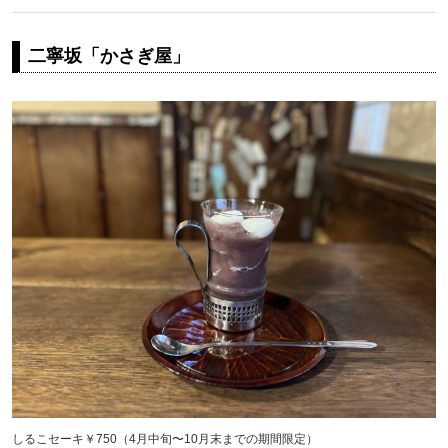
二寧坂「かさぎ屋」
しるこセーキ￥750（4月中旬〜10月末までの期間限定）