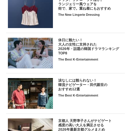
ランジェリー風ウェアを
街で、家で。重ね着にもおすすめ
The New Lingerie Dressing
休日に観たい！
大人の女性に支持された
2026年・話題の韓国ドラマランキング
TOP8
The Best K-Entertainment
涙なしには観られない！
韓流ナビゲーター・田代親世の
おすすめ12選
The Best K-Entertainment
京都人 天野準子さんがナビゲート
感度の高い大人を満足させる
2026年最新京都グルメまとめ