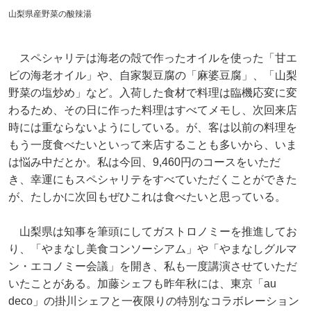
山梨県産野菜の酸辣湯
スペシャリテは海老の殻で作ったオイルを使った「甘エ
ビの海老オイル」や、自家製豆腐の「麻婆豆腐」、「山梨
野菜の塩炒め」など。入荷した食材で料理は臨機応変に変
わるため、その日に作った料理はすべてメモし、次回来店
時には重ならないようにしている。が、客は以前の料理を
もう一度食べたいといって来店することも多いから、いま
は悩み中だとか。私は今回、9,460円のコースをいただ
き、幸運にもスペシャリテをすべていただくことができた
が、たしかに次回もぜひこれは食べたいと思っている。
山梨県は知事を筆頭にしてガストロノミーを推進してお
り、「やまなし美食コンソーシアム」や「やまなしグルマ
ン・エコノミー会議」を開き、私も一度講演させていただ
いたことがある。加藤シェフも昨年秋には、東京「au
deco」の掛川シェフと一夜限りの特別なコラボレーション