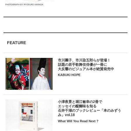
PHOTOGRAPH BY RYOSUKE HARADA
FEATURE
市川團子、市川染五郎らが登場！
話題の若手歌舞伎俳優が一冊に
大反響のビジュアル本が絶賛発売中
KABUKI HOPE
小津夜景と堀江敏幸の2冊で
エッセイの醍醐味を知る
石井千湖のブックレビュー「本のみずう
み」vol.18
What Will You Read Next ?