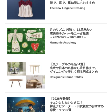
街で、家で。重ね着にもおすすめ
The New Lingerie Dressing
月のリズムで読む、12星座占い
濱美奈子のハーモニー占星術
＜2026/7/29～2026/8/12＞
Harmonic Astrology
【丸テーブルの名品34選】
北欧や日本の名作から注目作まで。
ダイニングを美しく彩る円卓まとめ
Designer's Round Tables
【2026年最新】
キュンとしたいときに！
韓流ナビゲーター・田代親世のおすすめ
恋愛ドラマ30選