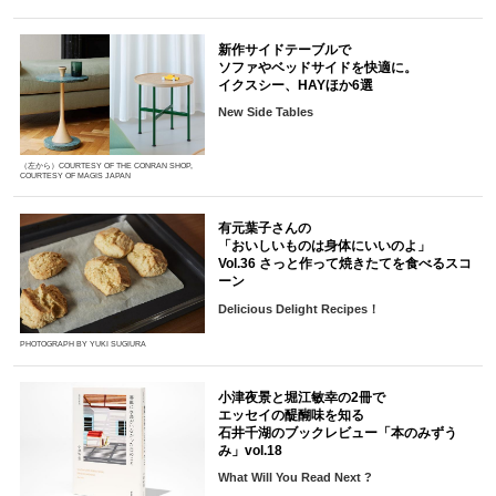
新作サイドテーブルで
ソファやベッドサイドを快適に。
イクスシー、HAYほか6選
New Side Tables
（左から）COURTESY OF THE CONRAN SHOP,
COURTESY OF MAGIS JAPAN
有元葉子さんの
「おいしいものは身体にいいのよ」
Vol.36 さっと作って焼きたてを食べるスコ
ーン
Delicious Delight Recipes！
PHOTOGRAPH BY YUKI SUGIURA
小津夜景と堀江敏幸の2冊で
エッセイの醍醐味を知る
石井千湖のブックレビュー「本のみずう
み」vol.18
What Will You Read Next ?