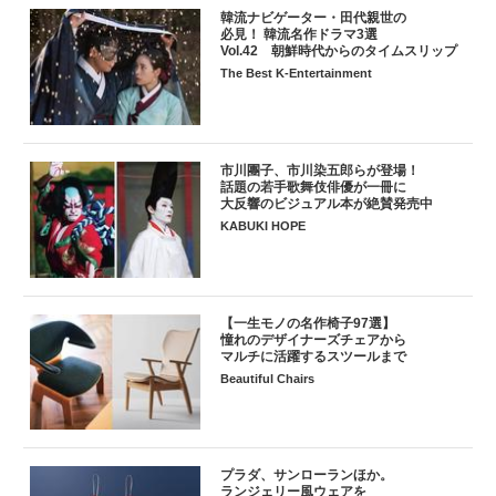
韓流ナビゲーター・田代親世の
必見！ 韓流名作ドラマ3選
Vol.42 朝鮮時代からのタイムスリップ
The Best K-Entertainment
市川團子、市川染五郎らが登場！
話題の若手歌舞伎俳優が一冊に
大反響のビジュアル本が絶賛発売中
KABUKI HOPE
【一生モノの名作椅子97選】
憧れのデザイナーズチェアから
マルチに活躍するスツールまで
Beautiful Chairs
プラダ、サンローランほか。
ランジェリー風ウェアを