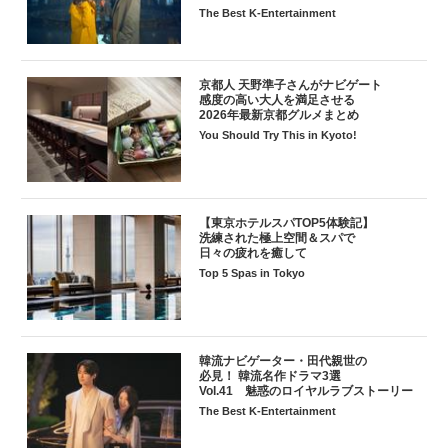
The Best K-Entertainment
京都人 天野準子さんがナビゲート
感度の高い大人を満足させる
2026年最新京都グルメまとめ
You Should Try This in Kyoto!
【東京ホテルスパTOP5体験記】
洗練された極上空間＆スパで
日々の疲れを癒して
Top 5 Spas in Tokyo
韓流ナビゲーター・田代親世の
必見！ 韓流名作ドラマ3選
Vol.41 魅惑のロイヤルラブストーリー
The Best K-Entertainment