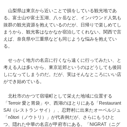
山梨県は東京から近いことで損をしている観光地であ
る。富士山や富士五湖、八ヶ岳など、インバウンド人気も
抜群の観光資源を抱えているのだが、日帰りで楽しめてし
まうから、観光客はなかなか宿泊してくれない。関西で言
えば、奈良県や三重県なども同じような悩みを抱えてい
る。
せっかく地方の名店に行くなら遠くに行ってみたい、と
考える人は多いから、東京近郊というのはどうしても後回
しになってしまうのだ。だが、実はそんなところにいい店
ができ始めている。
北杜市のかつて宿場町として栄えた地域に位置する
「Terroir 愛と胃袋」や、西湖のほとりにある「Restaurant
SAI（レストラン サイ）」、忍野村に出来たオーベルジュ
「nôtori（ノウトリ）」が代表例だが、さらにもうひと
つ、隠れた中華の名店が甲府市にある。「NIGRAT（ニグ