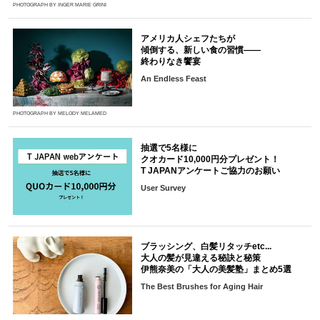
PHOTOGRAPH BY INGER MARIE GRINI
アメリカ人シェフたちが
傾倒する、新しい食の習慣――
終わりなき饗宴
An Endless Feast
PHOTOGRAPH BY MELODY MELAMED
抽選で5名様に
クオカード10,000円分プレゼント！
T JAPANアンケートご協力のお願い
User Survey
ブラッシング、白髪リタッチetc...
大人の髪が見違える秘訣と秘策
伊熊奈美の「大人の美髪塾」まとめ5選
The Best Brushes for Aging Hair