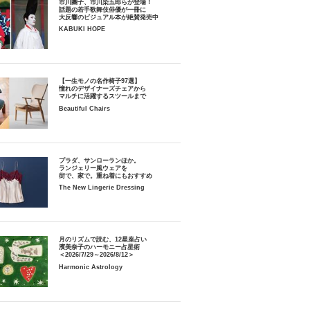
市川團子、市川染五郎らが登場！
話題の若手歌舞伎俳優が一冊に
大反響のビジュアル本が絶賛発売中
KABUKI HOPE
【一生モノの名作椅子97選】
憧れのデザイナーズチェアから
マルチに活躍するスツールまで
Beautiful Chairs
プラダ、サンローランほか。
ランジェリー風ウェアを
街で、家で。重ね着にもおすすめ
The New Lingerie Dressing
月のリズムで読む、12星座占い
濱美奈子のハーモニー占星術
＜2026/7/29～2026/8/12＞
Harmonic Astrology