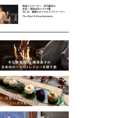
韓流ナビゲーター・田代親世の
必見！ 韓流名作ドラマ3選
Vol.41 魅惑のロイヤルラブストーリー
The Best K-Entertainment