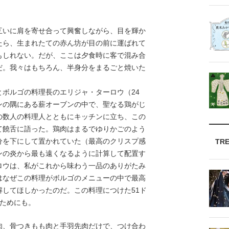
いに肩を寄せ合って興奮しながら、目を輝か
たら、生まれたての赤ん坊が目の前に運ばれて
もしれない。だが、ここは夕食時に客で混み合
だ。我々はもちろん、半身分をまるごと焼いた
ボルゴの料理長のエリジャ・ターロウ（24
ンの隅にある薪オーブンの中で、聖なる鶏がじ
の数人の料理人とともにキッチンに立ち、この
て饒舌に語った。鶏肉はまるでゆりかごのよう
分を下にして置かれていた（最高のクリスプ感
TR
ンの炎から最も遠くなるように計算して配置す
ロウは、私がこれから味わう一品のありがたみ
はなぜこの料理がボルゴのメニューの中で最高
してほしかったのだ。この料理につけた51ド
るためにも。
、骨つきもも肉と手羽先肉だけで、つけ合わ