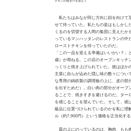
チキンの焼き汁を添えて
私たちはみなが同じ方向に顔を向けて互
せて待っていた。私たちの姿はもしかし
くるのを切望する人間の集団に見えたか
っているマンハッタンのレストランの中
ローストチキンを待っていたのだ。
「この一品を迎える準備はいいかい？」と
歳）が尋ねる。この店のオープンキッチ
っくりと焼き上げられていた。彼はほか
主菜に自らが込めた隠し味の数々につい
な専用の鋳鉄製の調理板の上に、皮の部
を出すためだ）。白い肉の部分がオーブ
ることで、焼きすぎを避けるのだ。ター
を感じることを望んでいた。そして、彼
級品に位置づけられているのかを私に理解
ル（約7,900円）という価格を正当化す
皿の上にのっているのは、胸肉、もも肉