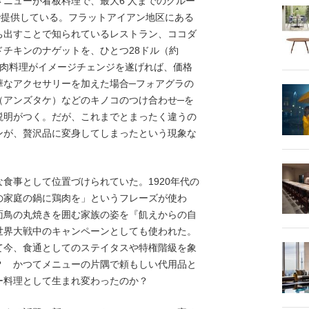
ニューが看板料理で、最大6 人までのグルー
）で提供している。フラットアイアン地区にある
ち出すことで知られているレストラン、ココダ
チキンのナゲットを、ひとつ28ドル（約
。鶏肉料理がイメージチェンジを遂げれば、価格
華なアクセサリーを加えた場合─フォアグラの
（アンズタケ）などのキノコのつけ合わせ─を
説明がつく。だが、これまでとまったく違うの
ンが、贅沢品に変身してしまったという現象な
食事として位置づけられていた。1920年代の
の家庭の鍋に鶏肉を」というフレーズが使わ
面鳥の丸焼きを囲む家族の姿を『飢えからの自
世界大戦中のキャンペーンとしても使われた。
て今、食通としてのステイタスや特権階級を象
？ かつてメニューの片隅で頼もしい代用品と
ー料理として生まれ変わったのか？