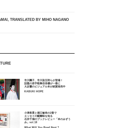
AMAI, TRANSLATED BY MIHO NAGANO
ATURE
市川團子、市川染五郎らが登場！
話題の若手歌舞伎俳優が一冊に
大反響のビジュアル本が絶賛発売中
KABUKI HOPE
小津夜景と堀江敏幸の2冊で
エッセイの醍醐味を知る
石井千湖のブックレビュー「本のみずう
み」vol.18
What Will You Read Next ?