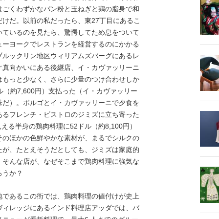
はごくわずかなパン粉と玉ねぎと鶏の脂身で和
けだ。以前の私だったら、東27丁目にあるこ
いているのを見たら、驚愕してため息をついて
ューヨークでレストランを経営するのにかかる
ブルックリン地区ウィリアムズバーグにあるレ
ぐ真向かいにある後継店、イ・カヴァッリーニ
はもっと少なく、さらに少量のつけ合わせしか
（約7,600円）支払った（イ・カヴァッリー
味だ）。ボルゴとイ・カヴァッリーニで夕食を
あるフレンチ・ビストロのジミズに立ち寄った
える半身の鶏肉料理に52ドル（約8,100円）
そのほかの色鮮やかな素材が、まるでシルクの
たが、たとえそうだとしても、ジミズは家庭的
。そんな店が、なぜそこまで鶏肉料理に強気な
ろうか？
であるこの街では、鶏肉料理の値付けが史上
ヴィレッジにあるインド料理店アッダでは、バ