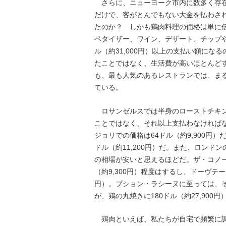
さらに、ニューヨーク市内に数多く存在
だけで、客がとんでもない大金を払わさ
たのか？ しかも鶏肉料理の価格は単に伝
ペタイザー、ワイン、デザート、チップや
ル（約31,000円）以上の支払い額にな
たことではなく、生活費が高いほとんど
も、最も人気のあるレストランでは、ま
ている。
ロサンゼルスでは半身のローストチキンに
ことではなく、それ以上支払わなければ
ジョリでの価格は64ドル（約9,900円
ドル（約11,200円）だ。また、ロンド
の相場が安いと思えるほどだ。ザ・コノー
（約9,300円）程度はするし、ドーヴテー
円）。ブション・ラシーヌに至っては、
が、鶏の丸焼きに180ドル（約27,90
鶏肉といえば、私たちが自宅で頻繁に調