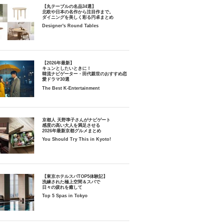
【丸テーブルの名品34選】
北欧や日本の名作から注目作まで。
ダイニングを美しく彩る円卓まとめ
Designer's Round Tables
【2026年最新】
キュンとしたいときに！
韓流ナビゲーター・田代親世のおすすめ恋
愛ドラマ30選
The Best K-Entertainment
京都人 天野準子さんがナビゲート
感度の高い大人を満足させる
2026年最新京都グルメまとめ
You Should Try This in Kyoto!
【東京ホテルスパTOP5体験記】
洗練された極上空間＆スパで
日々の疲れを癒して
Top 5 Spas in Tokyo