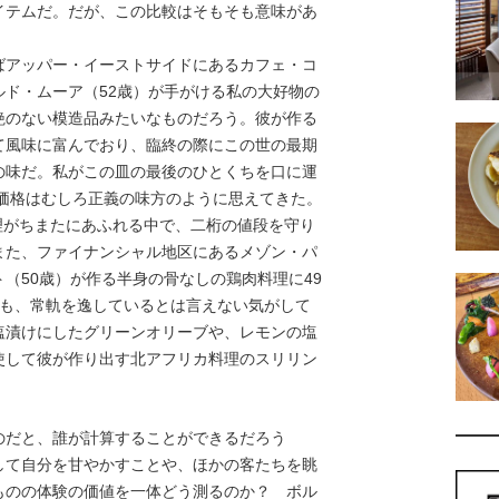
イテムだ。だが、この比較はそもそも意味があ
アッパー・イーストサイドにあるカフェ・コ
ド・ムーア（52歳）が手がける私の大好物の
艶のない模造品みたいなものだろう。彼が作る
て風味に富んでおり、臨終の際にこの世の最期
の味だ。私がこの皿の最後のひとくちを口に運
いう価格はむしろ正義の味方のように思えてきた。
肉料理がちまたにあふれる中で、二桁の値段を守り
また、ファイナンシャル地区にあるメゾン・パ
（50歳）が作る半身の骨なしの鶏肉料理に49
るのも、常軌を逸しているとは言えない気がして
塩漬けにしたグリーンオリーブや、レモンの塩
使して彼が作り出す北アフリカ料理のスリリン
だと、誰が計算することができるだろう
して自分を甘やかすことや、ほかの客たちを眺
ものの体験の価値を一体どう測るのか？ ボル