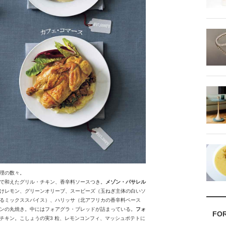
理の数々。
で和えたグリル・チキン、香辛料ソースつき。
メゾン・パサレル
けレモン、グリーンオリーブ、スービーズ（玉ねぎ主体の白いソ
るミックススパイス）、ハリッサ（北アフリカの香辛料ペース
ンの丸焼き。中にはフォアグラ・ブレッドが詰まっている。
フォ
FO
チキン。こしょうの実3 粒、レモンコンフィ、マッシュポテトに