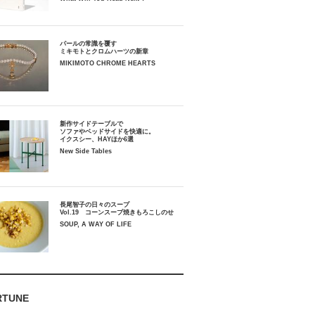
パールの常識を覆す
ミキモトとクロムハーツの新章
MIKIMOTO CHROME HEARTS
新作サイドテーブルで
ソファやベッドサイドを快適に。
イクスシー、HAYほか6選
New Side Tables
長尾智子の日々のスープ
Vol.19 コーンスープ焼きもろこしのせ
SOUP, A WAY OF LIFE
RTUNE