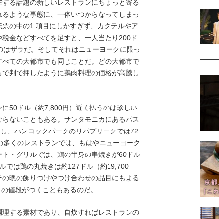
する話題の新しいレストランにちょっと寄る
れるような事態に、一体いつからなってしまっ
票の中の1 項目にしかすぎず、カクテルやア
税金などすべてを足すと、一人当たり200ド
るのはザラだ。そしてそれはニューヨークに限っ
すべての大都市でも同じことだ。どの大都市で
るで判で押したように鶏肉料理の価格が高騰し
50ドル（約7,800円）近く払うのは珍しい
ならないこともある。サンタモニカにあるパス
）だし、ハンコックパークのリパブリークでは72
ンの多くのレストランでは、もはやニューヨーク
ト・グリルでは、鶏の半身の串焼きが60ドル
ルでは鶏の丸焼きは約127ドル（約19,700
その晩の飾りつけやつけ合わせの品目にもよる
0円）の値段がつくこともあるのだ。
理する素材であり、自炊すればレストランの