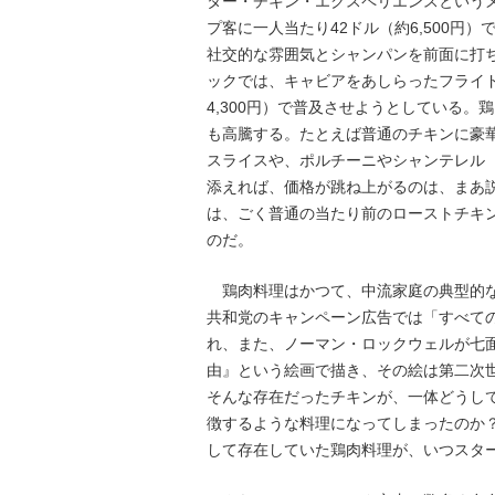
ター・チキン・エクスペリエンスというメ
プ客に一人当たり42ドル（約6,500円
社交的な雰囲気とシャンパンを前面に打
ックでは、キャビアをあしらったフライド
4,300円）で普及させようとしている
も高騰する。たとえば普通のチキンに豪
スライスや、ポルチーニやシャンテレル
添えれば、価格が跳ね上がるのは、まあ
は、ごく普通の当たり前のローストチキ
のだ。
鶏肉料理はかつて、中流家庭の典型的な
共和党のキャンペーン広告では「すべて
れ、また、ノーマン・ロックウェルが七
由』という絵画で描き、その絵は第二次
そんな存在だったチキンが、一体どうし
徴するような料理になってしまったのか
して存在していた鶏肉料理が、いつスタ