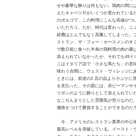
せや豪華な飾りは何もない。鶏肉の間に
えたキャベツ片がいくつか置かれているだ
のボルゴで、この料理にこんな高値がつ
いただろう。だが、時代は変わった。ニ
経費はとんでもなく高騰してしまった。
ストラン、ザ・フォー・ホースメンのす
で数日前に食べた半身の鶏料理の肉の量
添えられていなかったが、それでも49ドル
ニはイタリア語で「小さな馬たち」の意
味わう合間に、ウェスト・ヴィレッジに
ときには、前述の2 店の品より小ぶりに見
を支払った。その皿には、赤ピーマンや
リボンのように飾りとして添えられてい
なこぢんまりとした雰囲気が売りなのだ
価格をつけて勝負することができるのだ
今、アメリカのレストラン業界の中心地
最高レベルを突破している。イースト・