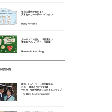
毎日の運勢がわかる！
月のリズムで読む、12星座占い
ENDING
韓流ナビゲーター・田代親世の
必見！ 韓流名作ドラマ3選
Vol.42 朝鮮時代からのタイムスリップ
The Best K-Entertainment