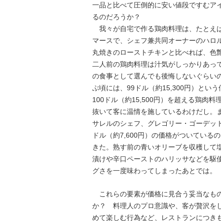
一品と比べて圧倒的に安い値段ですむア
るのだろうか？
我々が自宅で作る鶏肉料理は、たとえば
マースで、シェフ兼共同オーナーのハロル
丸焼きのローストチキンと比べれば、色
二人前の鶏肉料理は汁気がしっかりあっ
の食事として選んでも後悔しないぐらい
ぶ頃には、99ドル（約15,300円）と
100ドル（約15,500円）を超える鶏
抜いて客に温情を施しているわけだし。
サレルのシェフ、グレゴリー・ゴーデット
ドル（約7,600円）の価格がついてい
きた。熟す前の青いオリーブを収穫して
漬けや辛口ペーストのハリッサなどを駆
グさを一度味わってしまったあとでは。
これらの要素が価格に見合う妥当なもの
か？ 料理人のプロ意識や、客が贅沢を
めて楽しむ行為など、レストランにつき