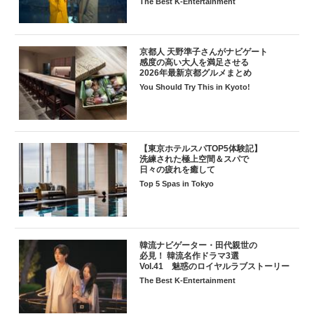
The Best K-Entertainment
京都人 天野準子さんがナビゲート
感度の高い大人を満足させる
2026年最新京都グルメまとめ
You Should Try This in Kyoto!
【東京ホテルスパTOP5体験記】
洗練された極上空間＆スパで
日々の疲れを癒して
Top 5 Spas in Tokyo
韓流ナビゲーター・田代親世の
必見！ 韓流名作ドラマ3選
Vol.41 魅惑のロイヤルラブストーリー
The Best K-Entertainment