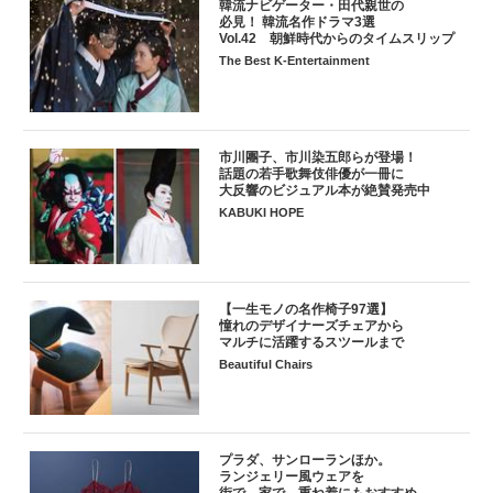
韓流ナビゲーター・田代親世の
必見！ 韓流名作ドラマ3選
Vol.42 朝鮮時代からのタイムスリップ
The Best K-Entertainment
市川團子、市川染五郎らが登場！
話題の若手歌舞伎俳優が一冊に
大反響のビジュアル本が絶賛発売中
KABUKI HOPE
【一生モノの名作椅子97選】
憧れのデザイナーズチェアから
マルチに活躍するスツールまで
Beautiful Chairs
プラダ、サンローランほか。
ランジェリー風ウェアを
街で、家で。重ね着にもおすすめ