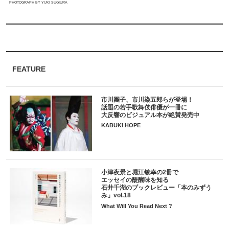
PHOTOGRAPH BY YUKI SUGIURA
FEATURE
市川團子、市川染五郎らが登場！
話題の若手歌舞伎俳優が一冊に
大反響のビジュアル本が絶賛発売中
KABUKI HOPE
小津夜景と堀江敏幸の2冊で
エッセイの醍醐味を知る
石井千湖のブックレビュー「本のみずう
み」vol.18
What Will You Read Next ?