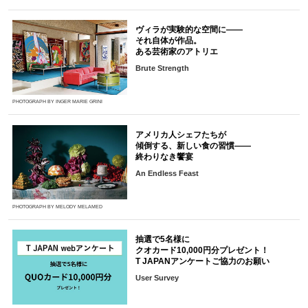
ヴィラが実験的な空間に――
それ自体が作品。
ある芸術家のアトリエ
Brute Strength
PHOTOGRAPH BY INGER MARIE GRINI
アメリカ人シェフたちが
傾倒する、新しい食の習慣――
終わりなき饗宴
An Endless Feast
PHOTOGRAPH BY MELODY MELAMED
抽選で5名様に
クオカード10,000円分プレゼント！
T JAPANアンケートご協力のお願い
User Survey