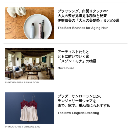
ブラッシング、白髪リタッチetc...
大人の髪が見違える秘訣と秘策
伊熊奈美の「大人の美髪塾」まとめ5選
The Best Brushes for Aging Hair
アーティストたちと
ともに紡いでいく家
「メゾン・モナ」の物語
Our House
PHOTOGRAPH BY JULIANA SOHN
プラダ、サンローランほか。
ランジェリー風ウェアを
街で、家で。重ね着にもおすすめ
The New Lingerie Dressing
PHOTOGRAPH BY SHINSUKE SATO