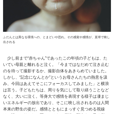
ふだんとは異なる環境への、とまどいや恐れ。その感覚や感情が、直球で映し
出される
少し前まで“赤ちゃん”であったこの年頃の子どもは、た
いてい母親と離れると泣く。「今まではなだめて泣き止む
のを待って撮影するか、撮影自体をあきらめていました。
しかし、“記念になんとか”というお母さんたちの熱意を汲
み、今回はあえてそこにフォーカスしてみました」と横浪
は言う。子どもたちは、周りを気にして取り繕うことなど
なく、大いに泣く。等身大で感情を表現する様子は凄まじ
いエネルギーの放出であり、そこに映し出されるのは人間
本来の野生の姿だ。感情とともにまっすぐ見つめる視線