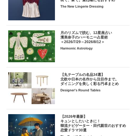
The New Lingerie Dressing
月のリズムで読む、12星座占い
濱美奈子のハーモニー占星術
＜2026/7/29～2026/8/12＞
Harmonic Astrology
【丸テーブルの名品34選】
北欧や日本の名作から注目作まで。
ダイニングを美しく彩る円卓まとめ
Designer's Round Tables
【2026年最新】
キュンとしたいときに！
韓流ナビゲーター・田代親世のおすすめ
恋愛ドラマ30選