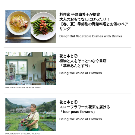
料理家 平野由希子が提案
大人のおもてなしにぴったり！
【春、夏】季節別の野菜料理とお酒のペア
リング
Delightful Vegetable Dishes with Drinks
花と本と②
植物と人をそっとつなぐ書店
「草舟あんとす号」
Being the Voice of Flowers
PHOTOGRAPHS BY NORIO KIDERA
花と本と①
スローフラワーの花束を届ける
「four peas flowers」
Being the Voice of Flowers
PHOTOGRAPH BY NORIO KIDERA