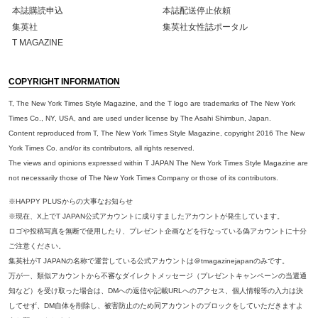
本誌購読申込
本誌配送停止依頼
集英社
集英社女性誌ポータル
T MAGAZINE
COPYRIGHT INFORMATION
T, The New York Times Style Magazine, and the T logo are trademarks of The New York
Times Co., NY, USA, and are used under license by The Asahi Shimbun, Japan.
Content reproduced from T, The New York Times Style Magazine, copyright 2016 The New
York Times Co. and/or its contributors, all rights reserved.
The views and opinions expressed within T JAPAN The New York Times Style Magazine are
not necessarily those of The New York Times Company or those of its contributors.
※HAPPY PLUSからの大事なお知らせ
※現在、X上でT JAPAN公式アカウントに成りすましたアカウントが発生しています。
ロゴや投稿写真を無断で使用したり、プレゼント企画などを行なっている偽アカウントに十分
ご注意ください。
集英社がT JAPANの名称で運営している公式アカウントは＠tmagazinejapanのみです。
万が一、類似アカウントから不審なダイレクトメッセージ（プレゼントキャンペーンの当選通
知など）を受け取った場合は、DMへの返信や記載URLへのアクセス、個人情報等の入力は決
してせず、DM自体を削除し、被害防止のため同アカウントのブロックをしていただきますよ