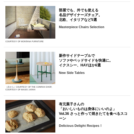
部屋でも、外でも使える
名品デザイナーズチェア。
北欧、イタリアなど5選
Masterpiece Chairs Selection
COURTESY OF MONTANA FURNITURE
新作サイドテーブルで
ソファやベッドサイドを快適に。
イクスシー、HAYほか6選
New Side Tables
（左から）COURTESY OF THE CONRAN SHOP,
COURTESY OF MAGIS JAPAN
有元葉子さんの
「おいしいものは身体にいいのよ」
Vol.36 さっと作って焼きたてを食べるスコ
ーン
Delicious Delight Recipes！