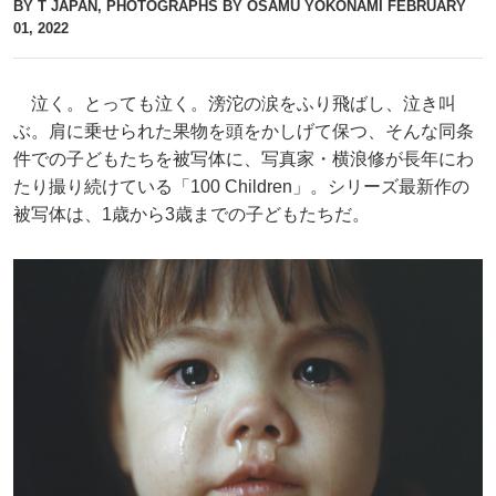
BY T JAPAN, PHOTOGRAPHS BY OSAMU YOKONAMI
FEBRUARY
01, 2022
泣く。とっても泣く。滂沱の涙をふり飛ばし、泣き叫
ぶ。肩に乗せられた果物を頭をかしげて保つ、そんな同条
件での子どもたちを被写体に、写真家・横浪修が長年にわ
たり撮り続けている「100 Children」。シリーズ最新作の
被写体は、1歳から3歳までの子どもたちだ。