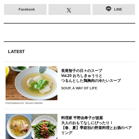
Facebook
LINE
LATEST
長尾智子の日々のスープ
Vol.20 おろしきゅうりと
つるんとした鶏胸肉の冷たいスープ
SOUP, A WAY OF LIFE
PHOTOGRAPH BY TAKAKO HIROSE
料理家 平野由希子が提案
大人のおもてなしにぴったり！
【春、夏】季節別の野菜料理とお酒のペア
リング