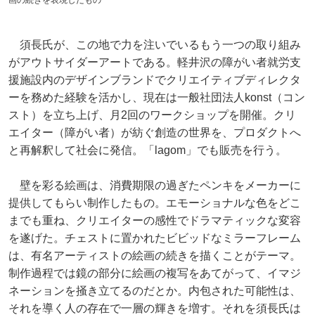
須長氏が、この地で力を注いでいるもう一つの取り組み
がアウトサイダーアートである。軽井沢の障がい者就労支
援施設内のデザインブランドでクリエイティブディレクタ
ーを務めた経験を活かし、現在は一般社団法人konst（コン
スト）を立ち上げ、月2回のワークショップを開催。クリ
エイター（障がい者）が紡ぐ創造の世界を、プロダクトへ
と再解釈して社会に発信。「lagom」でも販売を行う。
壁を彩る絵画は、消費期限の過ぎたペンキをメーカーに
提供してもらい制作したもの。エモーショナルな色をどこ
までも重ね、クリエイターの感性でドラマティックな変容
を遂げた。チェストに置かれたビビッドなミラーフレーム
は、有名アーティストの絵画の続きを描くことがテーマ。
制作過程では鏡の部分に絵画の複写をあてがって、イマジ
ネーションを掻き立てるのだとか。内包された可能性は、
それを導く人の存在で一層の輝きを増す。それを須長氏は