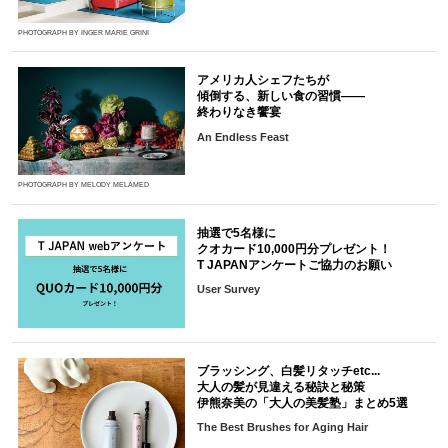
PHOTOGRAPH BY INGER MARIE GRINI
アメリカ人シェフたちが
傾倒する、新しい食の習慣――
終わりなき饗宴
An Endless Feast
PHOTOGRAPH BY MELODY MELAMED
抽選で5名様に
クオカード10,000円分プレゼント！
T JAPANアンケートご協力のお願い
User Survey
ブラッシング、白髪リタッチetc...
大人の髪が見違える秘訣と秘策
伊熊奈美の「大人の美髪塾」まとめ5選
The Best Brushes for Aging Hair