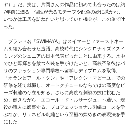
ヤ）」だ。実は、片岡さんの作品に初めて出合ったのは約
7年前に遡る。個性が光るモチーフや配色の妙に惹かれ、
いつかは工房を訪ねたいと思っていた機会が、この旅で叶
った。
ブランド名「SWIMAYA」はスイマーとファーストネー
ムを組み合わせた造語。高校時代にシンクロナイズドスイ
ミングのジュニアの日本代表だったことに由来する。水中
でひと際輝きを放つ衣装を手がけたいと、高校卒業後はパ
リのファッション専門学校へ留学しディプロムを取得。
「オランピア・ル・タン」や「アレクシ・マビーユ」での
研修を経て就職し、オートクチュールならではの高度なビ
ーズ刺繍の存在を知る。さらに高度な刺繍の技に挑むた
め、働きながら「エコール・ド・ルサージュ」へ通い、現
役の職人に師事する。プロフェッショナル刺繍コースを学
ぶなか、リュネビル刺繍という至極の煌めきの表現法を手
にした。