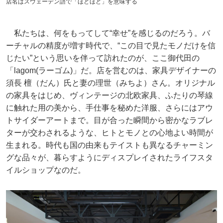
店名はスウェーデン語で「ほどほど」を意味する
私たちは、何をもってして“幸せ”を感じるのだろう。バ
ーチャルの精度が増す時代で、“この目で見たモノだけを信
じたい”という思いを伴って訪れたのが、ここ御代田の
「lagom(ラーゴム)」だ。店を営むのは、家具デザイナーの
須長 檀（だん）氏と妻の理世（みちよ）さん。オリジナル
の家具をはじめ、ヴィンテージの北欧家具、ふたりの琴線
に触れた用の美から、手仕事を秘めた洋服、さらにはアウ
トサイダーアートまで。目が合った瞬間から密かなラブレ
ターが交わされるような、ヒトとモノとの心地よい時間が
生まれる。時代も国の由来もテイストも異なるチャーミン
グな品々が、暮らすようにディスプレイされたライフスタ
イルショップなのだ。