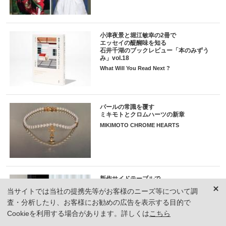
小津夜景と堀江敏幸の2冊で
エッセイの醍醐味を知る
石井千湖のブックレビュー「本のみずう
み」vol.18
What Will You Read Next ?
パールの常識を覆す
ミキモトとクロムハーツの新章
MIKIMOTO CHROME HEARTS
新作サイドテーブルで
ソファやベッドサイドを快適に。
当サイトでは当社の提携先等がお客様のニーズ等について調
イクスシー、HAYほか6選
査・分析したり、お客様にお勧めの広告を表示する目的で
New Side Tables
Cookieを利用する場合があります。詳しくは
こちら