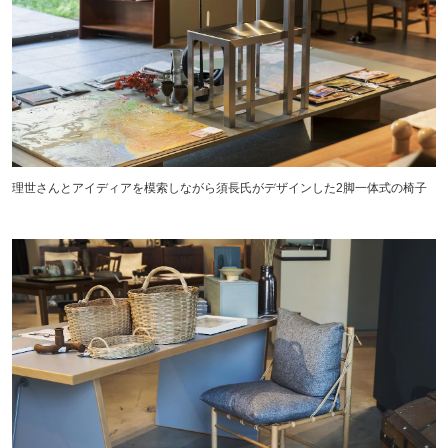
理世さんとアイディアを模索しながら須長氏がデザインした2脚一体式の椅子