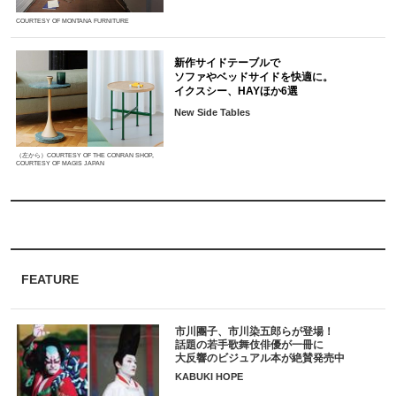
COURTESY OF MONTANA FURNITURE
新作サイドテーブルで
ソファやベッドサイドを快適に。
イクスシー、HAYほか6選
New Side Tables
（左から）COURTESY OF THE CONRAN SHOP,
COURTESY OF MAGIS JAPAN
FEATURE
市川團子、市川染五郎らが登場！
話題の若手歌舞伎俳優が一冊に
大反響のビジュアル本が絶賛発売中
KABUKI HOPE