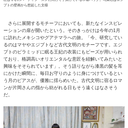
プトの壁画から想起した文様
さらに展開するモチーフにおいても、新たなインスピレ
ーションの扉が開いたという。そのきっかけは今年の1月
に訪れたメキシコやグアテマラへの旅。「今、研究してい
るのはマヤやエジプトなど古代文明のモチーフです。エジ
プトのピラミッドに眠る王妃の衣装にもビーズが用いられ
ており、格調高いオリエンタルな意匠を紐解いてみたいと
興味をそそられています」。そう語りながら漆黒の髪を耳
にかけた瞬間に、毎日お守りのように身につけているとい
う月のピアスが、優雅に揺らめいた。古代文明に宿るロマ
ンが片岡さんの指から紡がれる日もそう遠くはなさそう
だ。