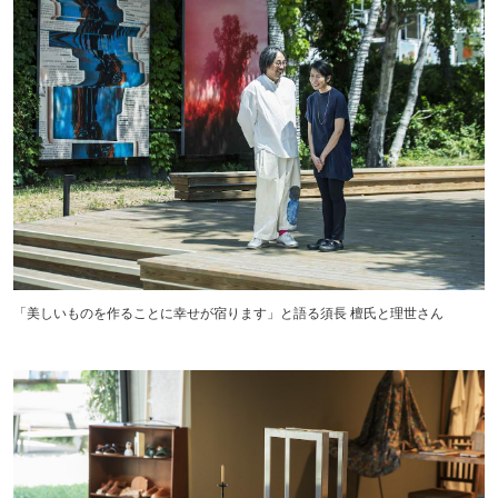
「美しいものを作ることに幸せが宿ります」と語る須長 檀氏と理世さん