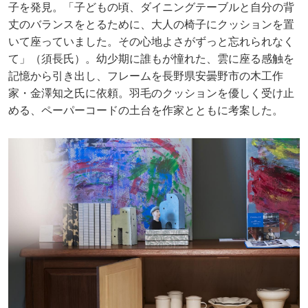
子を発見。「子どもの頃、ダイニングテーブルと自分の背
丈のバランスをとるために、大人の椅子にクッションを置
いて座っていました。その心地よさがずっと忘れられなく
て」（須長氏）。幼少期に誰もが憧れた、雲に座る感触を
記憶から引き出し、フレームを長野県安曇野市の木工作
家・金澤知之氏に依頼。羽毛のクッションを優しく受け止
める、ペーパーコードの土台を作家とともに考案した。