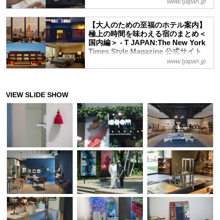
なるスタイルのホテルを届けたい。豊かな
www.tjapan.jp
東京都あきる野市。東京の奥座敷という先
風土に彩られた日本に存在する独自の「地
入観はあれど、実は新宿から急行電車を乗
方カルチャー」＝ローカルトレジャーを、
り継ぎ2時間とかからない。クリエイティ
【大人のための至福のホテル案内】
クリエイティブ・ディレクターの樺澤貴子
極上の時間を味わえる宿のまとめ＜
ブ・ディレクターの樺澤貴子が「ずっと訪
が探して――
国内編＞ - T JAPAN:The New York
れたかった」という憧れのギャラリーから
Times Style Magazine 公式サイト
スタートしたあきる野市への旅。豊かな風
www.tjapan.jp
土に彩られた日本に存在する独自の「地方
魅力的なホテルは数あれど、宿泊や食にと
カルチャー」＝ “ローカルトレジャー”を探
どまらず、滞在すること自体に価値を見出
す本連載でお届けしたあきる野市の魅力
せる究極のホテルとはーー国内外のVIPに
を、4回分まとめてお送りする
特化したプライベートコンシェルジュ業務
を中心に担う髙野はるみが、プロの視点で
厳選したステイ先を紹介する。