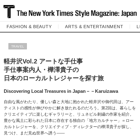
FASHION & BEAUTY
ARTS & ENTERTAINMENT
L
TRAVEL
軽井沢Vol.2 アートな手仕事
手仕事案内人・樺澤貴子の
日本のローカルトレジャーを探す旅
Discovering Local Treasures in Japan－－Karuizawa
自由な風がわたり、優しい森と大地に抱かれた軽井沢や御代田は、アー
ティストの感性が伸びやかに解き放たれるのだろう。第2回は、暮らしを
クリエイティブに楽しむギャラリーと、リュネビル刺繍の作家を紹介。
豊かな風土に彩られた日本に存在する独自の「地方カルチャー」＝ロー
カルトレジャーを、クリエイティブ・ディレクターの樺澤貴子が探し、
見つけ、まだ見ぬ世界へ誘う――