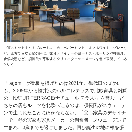
ご覧のミッドナイトブルーをはじめ、ペパーミント、オフホワイト、グレーな
ど。四方で異なる壁の色は、家具デザイナーのヨーナス・ボーリンや柳宗理、
倉俣史朗など、須長氏の尊敬するクリエイターのイメージを色で表現している
という
「lagom」が看板を掲げたのは2021年。御代田のほかに
も、2009年から軽井沢のハルニレテラスで北欧家具と雑貨
の「NATUR TERRACE(ナチュール テラス)」を営む。ど
ちらの店もルーツを北欧へ辿るのは、須長氏がスウェーデ
ンで生まれたことにほかならない。「父も家具のデザイナ
ーで、母の実家も家具メーカーの創業者。スウェーデンで
生まれ、3歳までを過ごしました。再び誕生の地に根を張